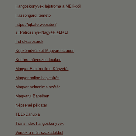
Hangoskönyvek lajstroma a MEK-ből
Házsongárdi temető
https://ujkafe.website/?
s=Petrozsnyi+Nagy+Pl+LI+LI
Ind olvasósarok
Képzőművészet Magyarországon
Kortárs művészeti lexikon
Magyar Elektronikus Könyvtár
Magyar online helyesírás
Magyar szinonima szótár
Magyarul Babelben
Népzenei példatár
TEDxDanubia
Transindex hangoskönyvek
Versek a múlt századokból