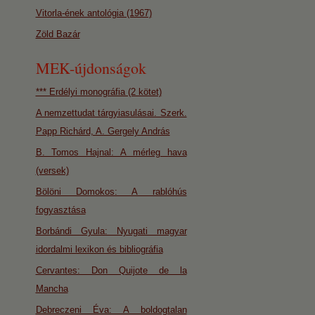
Vitorla-ének antológia (1967)
Zöld Bazár
MEK-újdonságok
*** Erdélyi monográfia (2 kötet)
A nemzettudat tárgyiasulásai. Szerk.
Papp Richárd, A. Gergely András
B. Tomos Hajnal: A mérleg hava
(versek)
Bölöni Domokos: A rablóhús
fogyasztása
Borbándi Gyula: Nyugati magyar
idordalmi lexikon és bibliográfia
Cervantes: Don Quijote de la
Mancha
Debreczeni Éva: A boldogtalan