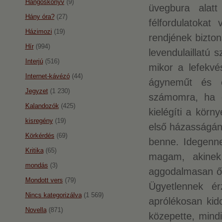
Hangoskönyv
(9)
üvegbura alatt
Hány óra?
(27)
félfordulatokat
Házimozi
(19)
rendjének bizto
Hír
(994)
levendulaillatú 
Interjú
(516)
mikor a lefekvés
Internet-kávézó
(44)
ágyneműt és e
Jegyzet
(1 230)
számomra, ha o
Kalandozók
(425)
kielégíti a kör
kisregény
(19)
első házasságá
Körkérdés
(69)
benne. Idegenn
Kritika
(65)
magam, akinek 
mondás
(3)
aggodalmasan őrk
Mondott vers
(79)
Ügyetlennek 
Nincs kategorizálva
(1 569)
aprólékosan kid
Novella
(871)
közepette, mindi