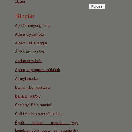
zEtna
Blogtár
A jódeménység foka
Ádám Gyula fotói
Albert Csilla blogja
Áldás az utazóra
Andrassew Iván
Apám, a program működik
Aranytalicska
Bálint Tibor honlapja
Balla D. Károly
Cselényi Béla munkái
Csíki András szerzői oldala
Égből kapott mesék (Egy
légiutaskísérő pazar és szubjektív