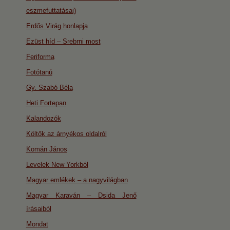
eszmefuttatásai)
Erdős Virág honlapja
Ezüst híd – Srebrni most
Feriforma
Fotótanú
Gy. Szabó Béla
Heti Fortepan
Kalandozók
Költők az árnyékos oldalról
Komán János
Levelek New Yorkból
Magyar emlékek – a nagyvilágban
Magyar Karaván – Dsida Jenő
írásaiból
Mondat