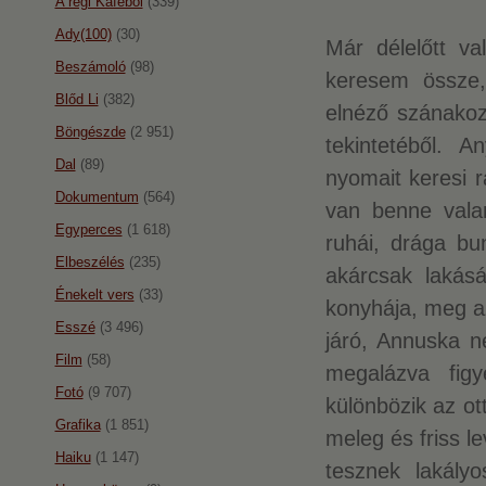
A régi Káféból
(339)
Ady(100)
(30)
Már délelőtt va
Beszámoló
(98)
keresem össze
Blőd Li
(382)
elnéző szánakoz
Böngészde
(2 951)
tekintetéből.
An
Dal
(89)
nyomait keresi r
Dokumentum
(564)
van benne valam
Egyperces
(1 618)
ruhái, drága bun
Elbeszélés
(235)
akárcsak lakásá
Énekelt vers
(33)
konyhája, meg az
Esszé
(3 496)
járó, Annuska ne
Film
(58)
megalázva figy
Fotó
(9 707)
különbözik az ot
Grafika
(1 851)
meleg és friss l
Haiku
(1 147)
tesznek lakály