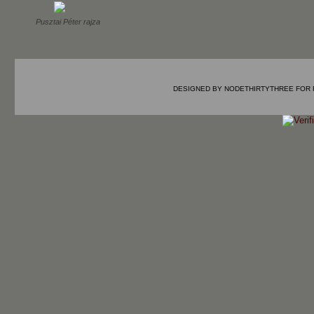
Pusztai Péter rajza
DESIGNED BY
NODETHIRTYTHREE
FOR