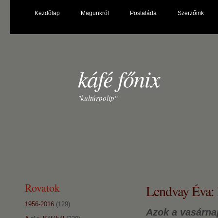
Kezdőlap
Magunkról
Postaláda
Szerzőink
káfé főnix
"kultúrpolip"
Rovatok
Lendvay Éva: P
1956-2016
(129)
Azok a vasárn