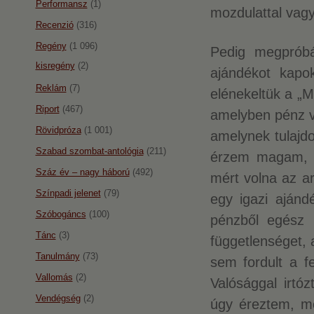
Performansz
(1)
mozdulattal vagy
Recenzió
(316)
Regény
(1 096)
Pedig megpróbá
kisregény
(2)
ajándékot kapok
Reklám
(7)
elénekeltük a „M
Riport
(467)
amelyben pénz va
Rövidpróza
(1 001)
amelynek tulajd
Szabad szombat-antológia
(211)
érzem magam, m
Száz év – nagy háború
(492)
mért volna az a
Színpadi jelenet
(79)
egy igazi ajánd
Szóbogáncs
(100)
pénzből egész 
Tánc
(3)
függetlenséget,
Tanulmány
(73)
sem fordult a f
Vallomás
(2)
Valósággal irtó
Vendégség
(2)
úgy éreztem, me