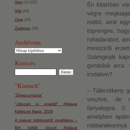
Vers
(14 625)
Én kitartóan v
Vita
(43)
végre megkapja
Zene
(33)
méltó, amit eg
Zsebvers
(29)
töprengve, hogy
ruhadarabot, am
Archívum
messzirôl érzet
Archívum
Számginját kap
Keresés
gondolok arra:
irodalom?
"Kiemelt"
– Túlérzékeny g
"Dinescu-mania"
vesztve, de m
"Játszani is engedd" (Magyar
fanyalogva. S 
Költészet Napja, 2019)
amelyben apámé
A magyar költészettől megihletve –
robbanékonnyá
Brit költők József Attilával