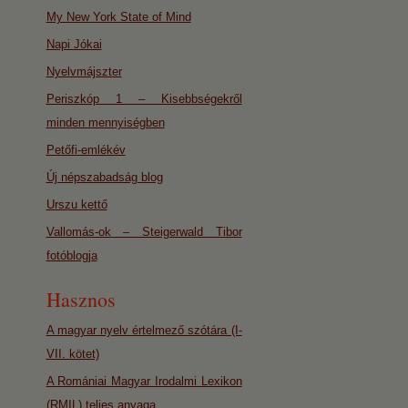
My New York State of Mind
Napi Jókai
Nyelvmájszter
Periszkóp 1 – Kisebbségekről
minden mennyiségben
Petőfi-emlékév
Új népszabadság blog
Urszu kettő
Vallomás-ok – Steigerwald Tibor
fotóblogja
Hasznos
A magyar nyelv értelmező szótára (I-
VII. kötet)
A Romániai Magyar Irodalmi Lexikon
(RMIL) teljes anyaga