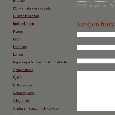
eirodalom
2013. augusztus 30
f21 – a fiatalság százada
Huszadik század
Szóljon hozz
Irodalmi Jelen
Korunk
Látó
Látó blog
Lenolaj
Népújság – Múzsa irodalmi melléklet
Spanyolnátha
Új Hét
Új Könyvpiac
Várad folyóirat
Világhírnév
Xantusz – határon túli könyvek