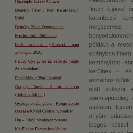
Felkuporodom a
Hajónapló József Attilával
finom ujjaival
Demény Péter / Ivan Karamazov/:
különböző kon
Kábé
megszervez,
Demény Péter. Operamesék
bonyodalommentes
Egy kis Káfé-történelem
például a mosog
Első versem (költészet napi
antológia, 2016)
edényben finom s
Faludy György és az esőerdő (napló
keményített ab
és breviárium)
kerülnek –, és
Fehér Illés műfordításaiból
asztalhoz ülünk.
Gergely Tamás: A rút kiskasa
alatt sokszor 
(Detektivtörténet)
zsemlepudding s
Gyalogúton Zanglába – Pengő Zoltán
asztalon. Eszem
utazása Kőrösi Csoma nyomában
anyám odacsapja
Hm – Hajdú Mónika fotórovata
ideges kézzel 
Kis Elekes Ferenc-breviárium