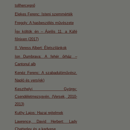
tollhercegnő
Elekes Ferenc: Isteni szemmérték
Fregoly: A hasbeszélés művészete
Így költök én – Április 11. a Káfé
főnixen (2017)
II. Veress Albert: Életszilánkok
Ion Dumbrava: A fehér őrház –
Cantonul alb
Kenéz Ferenc: A szabadulóművész.
Napló és vers(ek)
Keszthelyi György:
Csendéletmezsgyén. (Versek, 2010-
2013)
Kuthy Lajos: Hazai rejtelmek
Lawrence, David Herbert: Lady
Chatterley és a kedvese