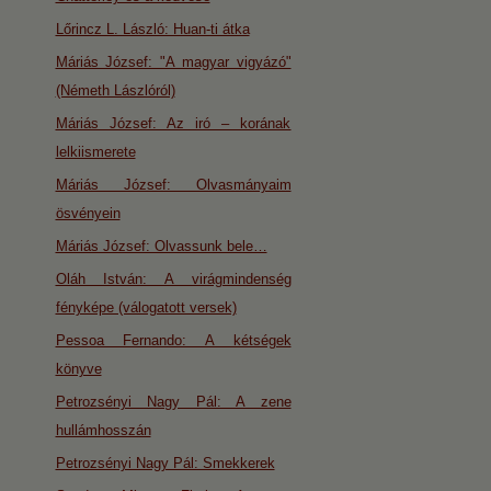
Lőrincz L. László: Huan-ti átka
Máriás József: "A magyar vigyázó"
(Németh Lászlóról)
Máriás József: Az iró – korának
lelkiismerete
Máriás József: Olvasmányaim
ösvényein
Máriás József: Olvassunk bele…
Oláh István: A virágmindenség
fényképe (válogatott versek)
Pessoa Fernando: A kétségek
könyve
Petrozsényi Nagy Pál: A zene
hullámhosszán
Petrozsényi Nagy Pál: Smekkerek