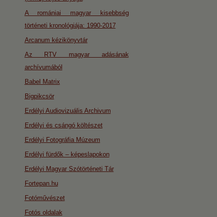
A romániai magyar kisebbség
történeti kronológiája: 1990-2017
Arcanum kézikönyvtár
Az RTV magyar adásának
archívumából
Babel Matrix
Bigpikcsör
Erdélyi Audiovizuális Archivum
Erdélyi és csángó költészet
Erdélyi Fotográfia Múzeum
Erdélyi fürdők – képeslapokon
Erdélyi Magyar Szótörténeti Tár
Fortepan.hu
Fotóművészet
Fotós oldalak