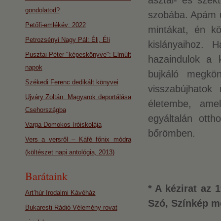
asztal- és szék
gondolatod?
szobába. Apám új
Petőfi-emlékév: 2022
mintákat, én k
Petrozsényi Nagy Pál: Éli, Éli
kislányaihoz.
Pusztai Péter "képeskönyve": Elmúlt
hazaindulok a k
napok
bujkáló megkö
Székedi Ferenc dedikált könyvei
visszabújhatok
Ujváry Zoltán: Magyarok deportálása
életembe, ame
Csehországba
egyáltalán ott
Varga Domokos íróiskolája
bőrömben.
Vers a versről – Káfé főnix módra
(költészet napi antológia, 2013)
Barátaink
* A kézirat az
Art’húr Irodalmi Kávéház
Szó, Színkép me
Bukaresti Rádió Vélemény rovat