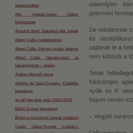
valamilyen kör
párbeszédben
gyermeki fecseg
Ady András-Cseke Gábor:
Kávészünet
De mindennek c
Ágoston Hugó: Bukaresti élet, képek
és serdülőkoro
Albert Csilla családregénye
zajlanak le a he
Albert Csilla: Fényes tisztás (dráma)
nem költözik a f
Albert Csilla: Halványvörös és
halványfekete – regény
Tehát felballag
Andrew Marvell versei
földszintjén ap
Antoine de Saint-Exupéry: Citadella-
nyílik és P. né
breviárium
fogom nevén szól
az idő harcokat ujráz /1914-2014/
Bálint György breviárium
– Vegyél narancs
Bigonya (mosolygó magyar irodalom)
Cseke Gábor-Szonda Szabolcs: