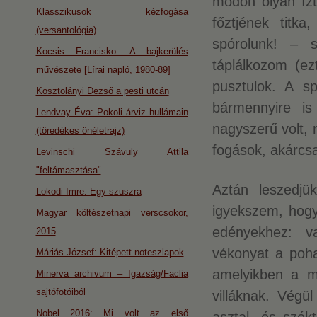
módon olyan ízt
Klasszikusok kézfogása
főztjének titk
(versantológia)
spórolunk! – 
Kocsis Francisko: A bajkerülés
táplálkozom (ez
művészete [Lírai napló, 1980-89]
pusztulok. A sp
Kosztolányi Dezső a pesti utcán
bármennyire is
Lendvay Éva: Pokoli árviz hullámain
nagyszerű volt, 
(töredékes önéletrajz)
fogások, akárcsa
Levinschi Szávuly Attila
"feltámasztása"
Aztán leszedjük
Lokodi Imre: Egy szuszra
igyekszem, hogy
Magyar költészetnapi verscsokor,
edényekhez: v
2015
vékonyat a poha
Máriás József: Kitépett noteszlapok
amelyikben a m
Minerva archivum – Igazság/Faclia
sajtófotóiból
villáknak. Végü
Nobel 2016: Mi volt az első