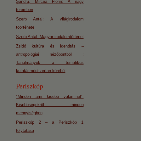
Şandru, Mircea Florin: A nagy
teremben
Szerb Antal: A világirodalom
töorténete
Szerb Antal: Magyar irodalomtörténet
Zsidó kultúra és identitás –
antropológiai nézőpontból :
Tanulmányok a tematikus
kutatásmódszertan köréből
Periszkóp
"Minden ami kisebb valaminél".
Kisebbségekről minden
mennyiségben
Periszkóp 2 – a Periszkóp 1
folytatása