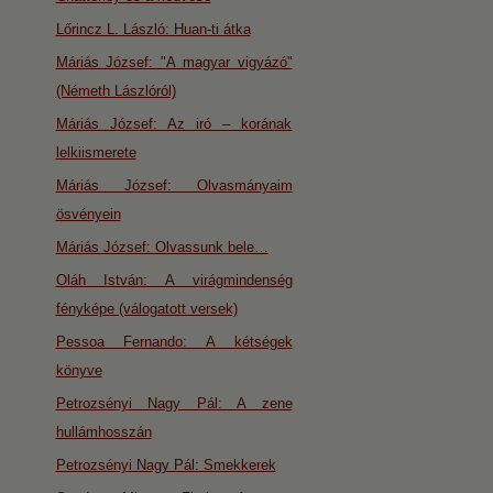
Lőrincz L. László: Huan-ti átka
Máriás József: "A magyar vigyázó"
(Németh Lászlóról)
Máriás József: Az iró – korának
lelkiismerete
Máriás József: Olvasmányaim
ösvényein
Máriás József: Olvassunk bele…
Oláh István: A virágmindenség
fényképe (válogatott versek)
Pessoa Fernando: A kétségek
könyve
Petrozsényi Nagy Pál: A zene
hullámhosszán
Petrozsényi Nagy Pál: Smekkerek