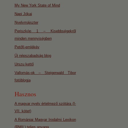
My New York State of Mind
Napi Jókai
Nyelvmájszter
Periszkóp 1 – Kisebbségekről
minden mennyiségben
Petőfi-emlékév
Új népszabadság blog
Urszu kettő
Vallomás-ok – Steigerwald Tibor
fotóblogja
Hasznos
A magyar nyelv értelmező szótára (I-
VII. kötet)
A Romániai Magyar Irodalmi Lexikon
(RMIL) teljes anyaga