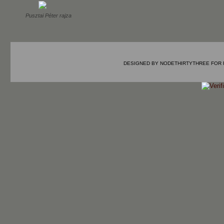
Pusztai Péter rajza
DESIGNED BY
NODETHIRTYTHREE
FOR