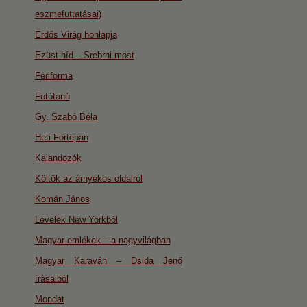
eszmefuttatásai)
Erdős Virág honlapja
Ezüst híd – Srebrni most
Feriforma
Fotótanú
Gy. Szabó Béla
Heti Fortepan
Kalandozók
Költők az árnyékos oldalról
Komán János
Levelek New Yorkból
Magyar emlékek – a nagyvilágban
Magyar Karaván – Dsida Jenő
írásaiból
Mondat