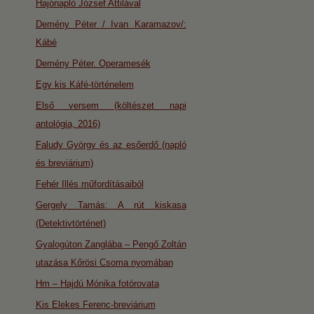
Hajónapló József Attilával
Demény Péter / Ivan Karamazov/:
Kábé
Demény Péter. Operamesék
Egy kis Káfé-történelem
Első versem (költészet napi
antológia, 2016)
Faludy György és az esőerdő (napló
és breviárium)
Fehér Illés műfordításaiból
Gergely Tamás: A rút kiskasa
(Detektivtörténet)
Gyalogúton Zanglába – Pengő Zoltán
utazása Kőrösi Csoma nyomában
Hm – Hajdú Mónika fotórovata
Kis Elekes Ferenc-breviárium