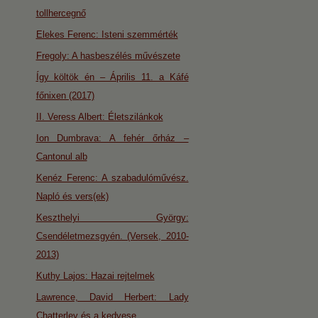
tollhercegnő
Elekes Ferenc: Isteni szemmérték
Fregoly: A hasbeszélés művészete
Így költök én – Április 11. a Káfé
főnixen (2017)
II. Veress Albert: Életszilánkok
Ion Dumbrava: A fehér őrház –
Cantonul alb
Kenéz Ferenc: A szabadulóművész.
Napló és vers(ek)
Keszthelyi György:
Csendéletmezsgyén. (Versek, 2010-
2013)
Kuthy Lajos: Hazai rejtelmek
Lawrence, David Herbert: Lady
Chatterley és a kedvese