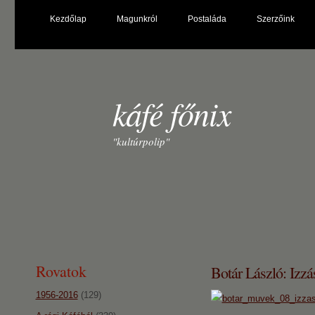
Kezdőlap
Magunkról
Postaláda
Szerzőink
káfé főnix
"kultúrpolip"
Rovatok
Botár László: Izz
1956-2016
(129)