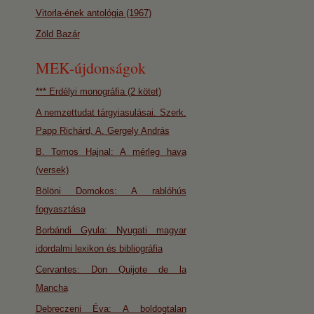
Vitorla-ének antológia (1967)
Zöld Bazár
MEK-újdonságok
*** Erdélyi monográfia (2 kötet)
A nemzettudat tárgyiasulásai. Szerk.
Papp Richárd, A. Gergely András
B. Tomos Hajnal: A mérleg hava
(versek)
Bölöni Domokos: A rablóhús
fogyasztása
Borbándi Gyula: Nyugati magyar
idordalmi lexikon és bibliográfia
Cervantes: Don Quijote de la
Mancha
Debreczeni Éva: A boldogtalan