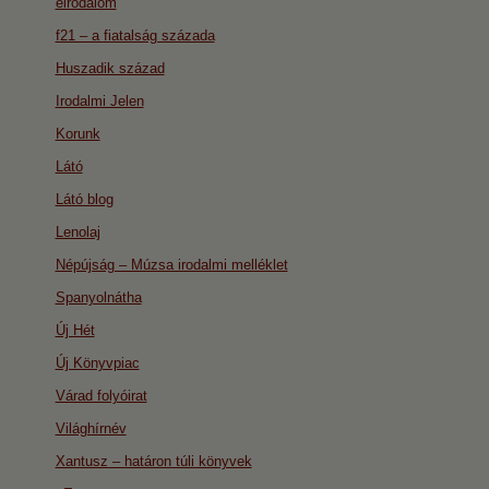
eirodalom
f21 – a fiatalság százada
Huszadik század
Irodalmi Jelen
Korunk
Látó
Látó blog
Lenolaj
Népújság – Múzsa irodalmi melléklet
Spanyolnátha
Új Hét
Új Könyvpiac
Várad folyóirat
Világhírnév
Xantusz – határon túli könyvek