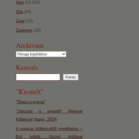
Vers
(14 625)
Vita
(43)
Zene
(33)
Zsebvers
(29)
Archívum
Archívum
Keresés
"Kiemelt"
"Dinescu-mania"
"Játszani is engedd" (Magyar
Költészet Napja, 2019)
A magyar költészettől megihletve –
Brit költők József Attilával