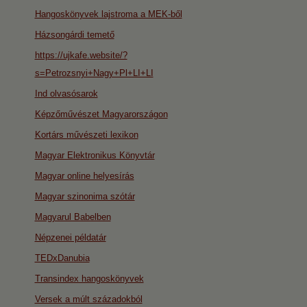
Hangoskönyvek lajstroma a MEK-ből
Házsongárdi temető
https://ujkafe.website/?
s=Petrozsnyi+Nagy+Pl+LI+LI
Ind olvasósarok
Képzőművészet Magyarországon
Kortárs művészeti lexikon
Magyar Elektronikus Könyvtár
Magyar online helyesírás
Magyar szinonima szótár
Magyarul Babelben
Népzenei példatár
TEDxDanubia
Transindex hangoskönyvek
Versek a múlt századokból