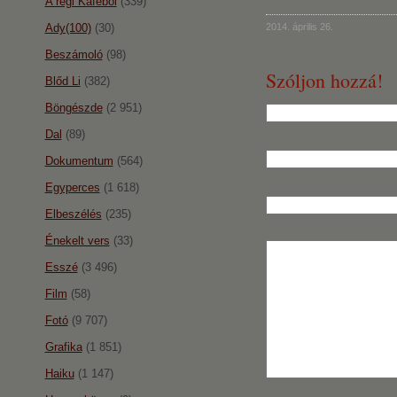
A régi Káféból
(339)
Ady(100)
(30)
2014. április 26.
Beszámoló
(98)
Szóljon hozzá!
Blőd Li
(382)
Böngészde
(2 951)
Dal
(89)
Dokumentum
(564)
Egyperces
(1 618)
Elbeszélés
(235)
Énekelt vers
(33)
Esszé
(3 496)
Film
(58)
Fotó
(9 707)
Grafika
(1 851)
Haiku
(1 147)