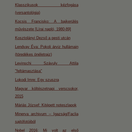
Klasszikusok kézfogása
(versantológia)
Kocsis Francisko: A bajkerülés
művészete [Lírai napló, 1980-89]
Kosztolányi Dezső a pesti utcán
Lendvay Éva: Pokoli árviz hullámain
(töredékes önéletrajz)
Levinschi Szávuly Attila
"feltámasztása"
Lokodi Imre: Egy szuszra
Magyar költészetnapi verscsokor,
2015
Máriás József: Kitépett noteszlapok
Minerva archivum – Igazság/Faclia
sajtófotóiból
Nobel 2016: Mi volt az első