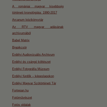
A romániai magyar kisebbség
történeti kronológiája: 1990-2017
Arcanum kézikönyvtár
Az RTV magyar adásának
archívumából
Babel Matrix
Bigpikcsör
Erdélyi Audiovizuális Archivum
Erdélyi és csángó költészet
Erdélyi Fotográfia Múzeum
Erdélyi fürdők – képeslapokon
Erdélyi Magyar Szótörténeti Tár
Fortepan.hu
Fotóművészet
Fotós oldalak