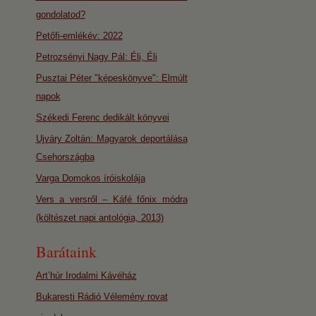
gondolatod?
Petőfi-emlékév: 2022
Petrozsényi Nagy Pál: Éli, Éli
Pusztai Péter "képeskönyve": Elmúlt
napok
Székedi Ferenc dedikált könyvei
Ujváry Zoltán: Magyarok deportálása
Csehországba
Varga Domokos íróiskolája
Vers a versről – Káfé főnix módra
(költészet napi antológia, 2013)
Barátaink
Art’húr Irodalmi Kávéház
Bukaresti Rádió Vélemény rovat