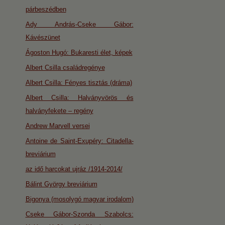
párbeszédben
Ady András-Cseke Gábor:
Kávészünet
Ágoston Hugó: Bukaresti élet, képek
Albert Csilla családregénye
Albert Csilla: Fényes tisztás (dráma)
Albert Csilla: Halványvörös és
halványfekete – regény
Andrew Marvell versei
Antoine de Saint-Exupéry: Citadella-
breviárium
az idő harcokat ujráz /1914-2014/
Bálint György breviárium
Bigonya (mosolygó magyar irodalom)
Cseke Gábor-Szonda Szabolcs: