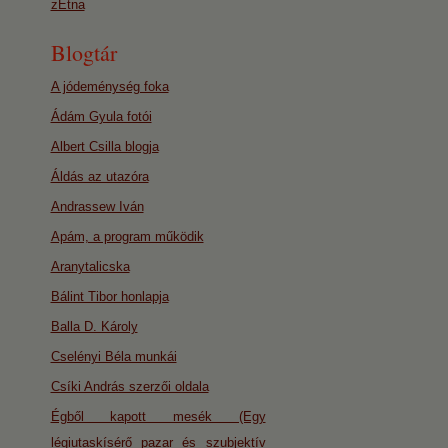
zEtna
Blogtár
A jódeménység foka
Ádám Gyula fotói
Albert Csilla blogja
Áldás az utazóra
Andrassew Iván
Apám, a program működik
Aranytalicska
Bálint Tibor honlapja
Balla D. Károly
Cselényi Béla munkái
Csíki András szerzői oldala
Égből kapott mesék (Egy
légiutaskísérő pazar és szubjektív