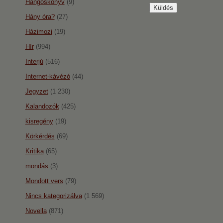
Hangoskönyv
(9)
Hány óra?
(27)
Házimozi
(19)
Hír
(994)
Interjú
(516)
Internet-kávézó
(44)
Jegyzet
(1 230)
Kalandozók
(425)
kisregény
(19)
Körkérdés
(69)
Kritika
(65)
mondás
(3)
Mondott vers
(79)
Nincs kategorizálva
(1 569)
Novella
(871)