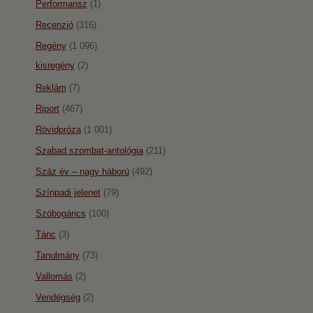
Performansz
(1)
Recenzió
(316)
Regény
(1 096)
kisregény
(2)
Reklám
(7)
Riport
(467)
Rövidpróza
(1 001)
Szabad szombat-antológia
(211)
Száz év – nagy háború
(492)
Színpadi jelenet
(79)
Szóbogáncs
(100)
Tánc
(3)
Tanulmány
(73)
Vallomás
(2)
Vendégség
(2)