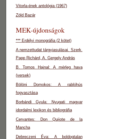
Vitorla-ének antológia (1967)
Zöld Bazár
MEK-újdonságok
*** Erdélyi monográfia (2 kötet)
A nemzettudat tárgyiasulásai. Szerk.
Papp Richárd, A. Gergely András
B. Tomos Hajnal: A mérleg hava
(versek)
Bölöni Domokos: A rablóhús
fogyasztása
Borbándi Gyula: Nyugati magyar
idordalmi lexikon és bibliográfia
Cervantes: Don Quijote de la
Mancha
Debreczeni Éva: A boldogtalan