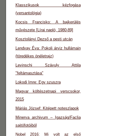
Klasszikusok kézfogása
(versantológia)
Kocsis Francisko: A bajkerülés
művészete [Lírai napló, 1980-89]
Kosztolányi Dezső a pesti utcán
Lendvay Éva: Pokoli árviz hullámain
(töredékes önéletrajz)
Levinschi Szávuly Attila
"feltámasztása"
Lokodi Imre: Egy szuszra
Magyar költészetnapi verscsokor,
2015
Máriás József: Kitépett noteszlapok
Minerva archivum – Igazság/Faclia
sajtófotóiból
Nobel 2016: Mi volt az első