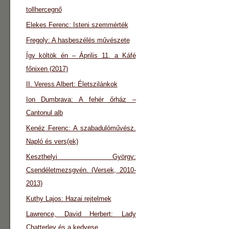
tollhercegnő
Elekes Ferenc: Isteni szemmérték
Fregoly: A hasbeszélés művészete
Így költök én – Április 11. a Káfé
főnixen (2017)
II. Veress Albert: Életszilánkok
Ion Dumbrava: A fehér őrház –
Cantonul alb
Kenéz Ferenc: A szabadulóművész.
Napló és vers(ek)
Keszthelyi György:
Csendéletmezsgyén. (Versek, 2010-
2013)
Kuthy Lajos: Hazai rejtelmek
Lawrence, David Herbert: Lady
Chatterley és a kedvese