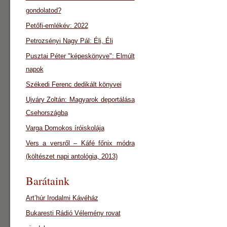
gondolatod?
Petőfi-emlékév: 2022
Petrozsényi Nagy Pál: Éli, Éli
Pusztai Péter "képeskönyve": Elmúlt
napok
Székedi Ferenc dedikált könyvei
Ujváry Zoltán: Magyarok deportálása
Csehországba
Varga Domokos íróiskolája
Vers a versről – Káfé főnix módra
(költészet napi antológia, 2013)
Barátaink
Art’húr Irodalmi Kávéház
Bukaresti Rádió Vélemény rovat