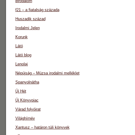
eirodalom
f21 – a fiatalság százada
Huszadik század
Irodalmi Jelen
Korunk
Látó
Látó blog
Lenolaj
Népújság – Múzsa irodalmi melléklet
Spanyolnátha
Új Hét
Új Könyvpiac
Várad folyóirat
Világhírnév
Xantusz – határon túli könyvek