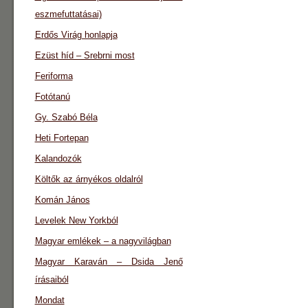
eszmefuttatásai)
Erdős Virág honlapja
Ezüst híd – Srebrni most
Feriforma
Fotótanú
Gy. Szabó Béla
Heti Fortepan
Kalandozók
Költők az árnyékos oldalról
Komán János
Levelek New Yorkból
Magyar emlékek – a nagyvilágban
Magyar Karaván – Dsida Jenő
írásaiból
Mondat