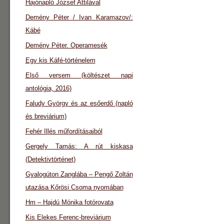
Hajónapló József Attilával
Demény Péter / Ivan Karamazov/:
Kábé
Demény Péter. Operamesék
Egy kis Káfé-történelem
Első versem (költészet napi
antológia, 2016)
Faludy György és az esőerdő (napló
és breviárium)
Fehér Illés műfordításaiból
Gergely Tamás: A rút kiskasa
(Detektivtörténet)
Gyalogúton Zanglába – Pengő Zoltán
utazása Kőrösi Csoma nyomában
Hm – Hajdú Mónika fotórovata
Kis Elekes Ferenc-breviárium