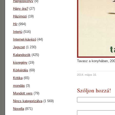
Hangoskönyv
(9)
Hány óra?
(27)
Házimozi
(19)
Hír
(994)
Interjú
(516)
Internet-kávézó
(44)
Jegyzet
(1 230)
Kalandozók
(425)
Tavasz a konyhában, 20
kisregény
(19)
Körkérdés
(69)
2014. május 16.
Kritika
(65)
mondás
(3)
Szóljon hozzá!
Mondott vers
(79)
Nincs kategorizálva
(1 569)
Novella
(871)