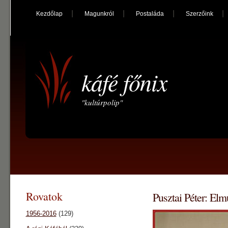
Kezdőlap
Magunkról
Postaláda
Szerzőink
káfé főnix
"kultúrpolip"
Rovatok
Pusztai Péter: Elm
1956-2016
(129)