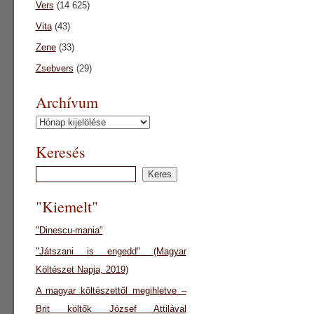
Vers
(14 625)
Vita
(43)
Zene
(33)
Zsebvers
(29)
Archívum
Archívum
Keresés
"Kiemelt"
"Dinescu-mania"
"Játszani is engedd" (Magyar
Költészet Napja, 2019)
A magyar költészettől megihletve –
Brit költők József Attilával