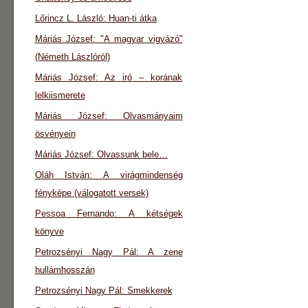
Lőrincz L. László: Huan-ti átka
Máriás József: "A magyar vigyázó"
(Németh Lászlóról)
Máriás József: Az iró – korának
lelkiismerete
Máriás József: Olvasmányaim
ösvényein
Máriás József: Olvassunk bele…
Oláh István: A virágmindenség
fényképe (válogatott versek)
Pessoa Fernando: A kétségek
könyve
Petrozsényi Nagy Pál: A zene
hullámhosszán
Petrozsényi Nagy Pál: Smekkerek