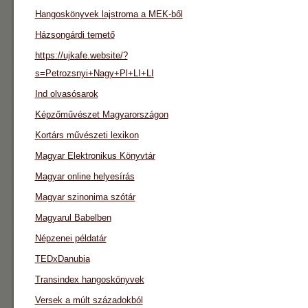
Hangoskönyvek lajstroma a MEK-ből
Házsongárdi temető
https://ujkafe.website/?
s=Petrozsnyi+Nagy+Pl+LI+LI
Ind olvasósarok
Képzőművészet Magyarországon
Kortárs művészeti lexikon
Magyar Elektronikus Könyvtár
Magyar online helyesírás
Magyar szinonima szótár
Magyarul Babelben
Népzenei példatár
TEDxDanubia
Transindex hangoskönyvek
Versek a múlt századokból