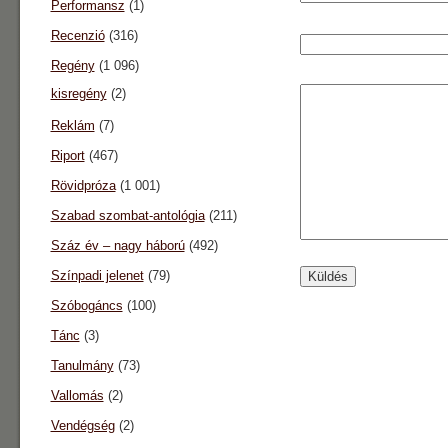
Performansz
(1)
Recenzió
(316)
Regény
(1 096)
kisregény
(2)
Reklám
(7)
Riport
(467)
Rövidpróza
(1 001)
Szabad szombat-antológia
(211)
Száz év – nagy háború
(492)
Színpadi jelenet
(79)
Szóbogáncs
(100)
Tánc
(3)
Tanulmány
(73)
Vallomás
(2)
Vendégség
(2)