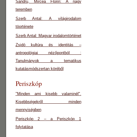
Şandru, Mircea Florin: A nagy
teremben
Szerb Antal: A világirodalom
töorténete
Szerb Antal: Magyar irodalomtörténet
Zsidó kultúra és identitás –
antropológiai nézőpontból :
Tanulmányok a tematikus
kutatásmódszertan köréből
Periszkóp
"Minden ami kisebb valaminél".
Kisebbségekről minden
mennyiségben
Periszkóp 2 – a Periszkóp 1
folytatása