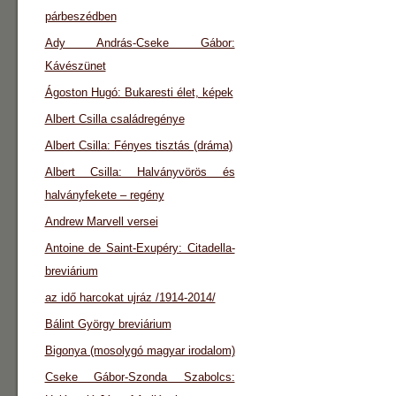
párbeszédben
Ady András-Cseke Gábor:
Kávészünet
Ágoston Hugó: Bukaresti élet, képek
Albert Csilla családregénye
Albert Csilla: Fényes tisztás (dráma)
Albert Csilla: Halványvörös és
halványfekete – regény
Andrew Marvell versei
Antoine de Saint-Exupéry: Citadella-
breviárium
az idő harcokat ujráz /1914-2014/
Bálint György breviárium
Bigonya (mosolygó magyar irodalom)
Cseke Gábor-Szonda Szabolcs: