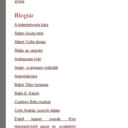
zEtna
Blogtár
A jódeménység foka
Ádám Gyula fotói
Albert Csilla blogja
Áldás az utazóra
Andrassew Iván
Apám, a program működik
Aranytalicska
Bálint Tibor honlapja
Balla D. Károly
Cselényi Béla munkái
Csíki András szerzői oldala
Égből kapott mesék (Egy
légiutaskísérő pazar és szubjektív