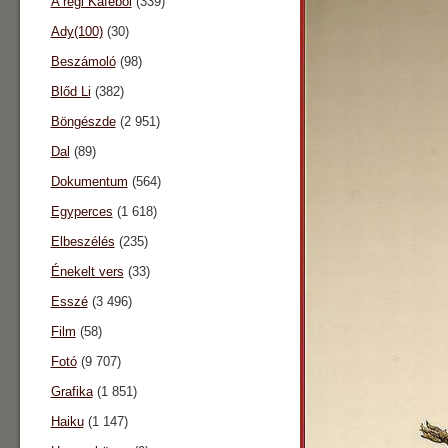
A régi Káféból
(339)
Ady(100)
(30)
Beszámoló
(98)
Blőd Li
(382)
Böngészde
(2 951)
Dal
(89)
Dokumentum
(564)
Egyperces
(1 618)
Elbeszélés
(235)
Énekelt vers
(33)
Esszé
(3 496)
Film
(58)
Fotó
(9 707)
Grafika
(1 851)
Haiku
(1 147)