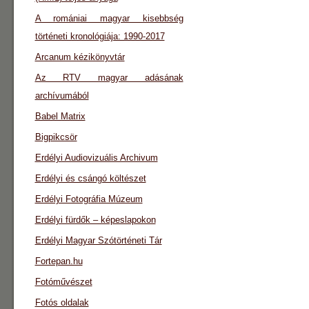
A romániai magyar kisebbség
történeti kronológiája: 1990-2017
Arcanum kézikönyvtár
Az RTV magyar adásának
archívumából
Babel Matrix
Bigpikcsör
Erdélyi Audiovizuális Archivum
Erdélyi és csángó költészet
Erdélyi Fotográfia Múzeum
Erdélyi fürdők – képeslapokon
Erdélyi Magyar Szótörténeti Tár
Fortepan.hu
Fotóművészet
Fotós oldalak