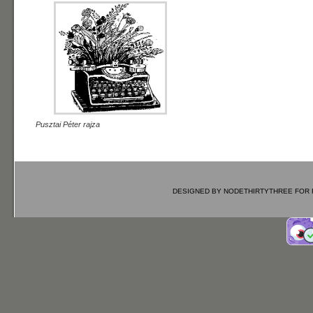
Pusztai Péter rajza
DESIGNED BY
NODETHIRTYTHREE
FOR