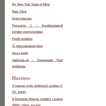
My New York State of Mind
Napi Jókai
Nyelvmájszter
Periszkóp 1 – Kisebbségekről
minden mennyiségben
Petőfi-emlékév
Új népszabadság blog
Urszu kettő
Vallomás-ok – Steigerwald Tibor
fotóblogja
Hasznos
A magyar nyelv értelmező szótára (I-
VII. kötet)
A Romániai Magyar Irodalmi Lexikon
(RMIL) teljes anyaga