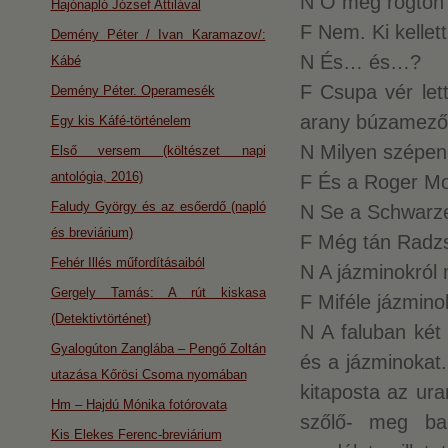
N Ő meg rögtön s
Hajónapló József Attilával
F Nem. Ki kellet
Demény Péter / Ivan Karamazov/:
N És… és…?
Kábé
F Csupa vér let
Demény Péter. Operamesék
arany búzamező 
Egy kis Káfé-történelem
N Milyen szépen
Első versem (költészet napi
antológia, 2016)
F És a Roger Mo
Faludy György és az esőerdő (napló
N Se a Schwarz
és breviárium)
F Még tán Radzs
Fehér Illés műfordításaiból
N A jázminokról
Gergely Tamás: A rút kiskasa
F Miféle jázmino
(Detektivtörténet)
N A faluban két
Gyalogúton Zanglába – Pengő Zoltán
és a jázminokat
utazása Kőrösi Csoma nyomában
kitaposta az ura
Hm – Hajdú Mónika fotórovata
szőlő- meg bab
Kis Elekes Ferenc-breviárium