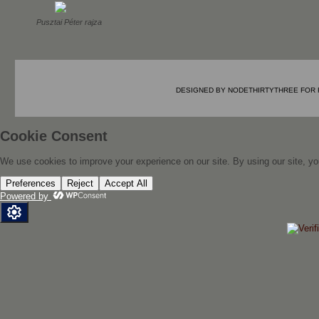
Pusztai Péter rajza
DESIGNED BY
NODETHIRTYTHREE
FOR