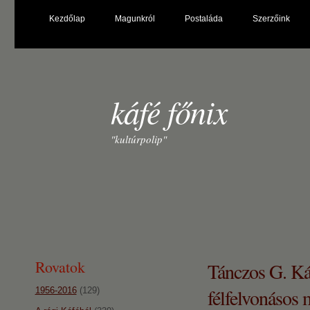
Kezdőlap
Magunkról
Postaláda
Szerzőink
káfé főnix
"kultúrpolip"
Rovatok
Tánczos G. Ká
félfelvonásos
1956-2016
(129)