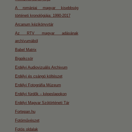
A romániai magyar kisebbség
történeti kronológiája: 1990-2017
Arcanum kézikönyvtár
Az RTV magyar adásának
archívumából
Babel Matrix
Bigpikcsör
Erdélyi Audiovizuális Archivum
Erdélyi és csángó költészet
Erdélyi Fotográfia Múzeum
Erdélyi fürdők – képeslapokon
Erdélyi Magyar Szótörténeti Tár
Fortepan.hu
Fotóművészet
Fotós oldalak