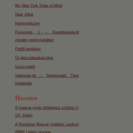
My New York State of Mind
Napi Jókai
Nyelvmájszter
Periszkóp 1 – Kisebbségekről
minden mennyiségben
Petőfi-emlékév
Új népszabadság blog
Urszu kettő
Vallomás-ok – Steigerwald Tibor
fotóblogja
Hasznos
A magyar nyelv értelmező szótára (I-
VII. kötet)
A Romániai Magyar Irodalmi Lexikon
(RMIL) teljes anyaga