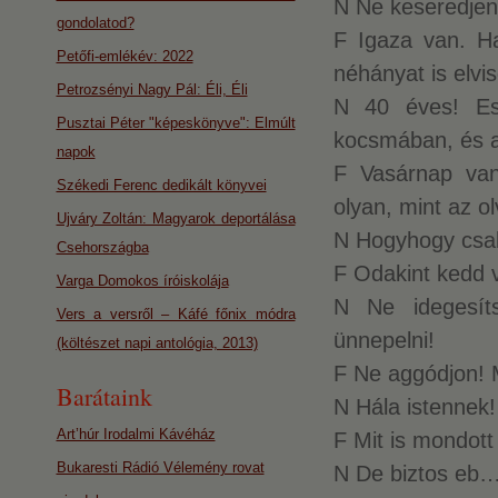
N Ne keseredjen 
gondolatod?
F Igaza van. Ha
Petőfi-emlékév: 2022
néhányat is elvi
Petrozsényi Nagy Pál: Éli, Éli
N 40 éves! Ese
Pusztai Péter "képeskönyve": Elmúlt
kocsmában, és a
napok
F Vasárnap van
Székedi Ferenc dedikált könyvei
olyan, mint az ol
Ujváry Zoltán: Magyarok deportálása
N Hogyhogy csa
Csehországba
F Odakint kedd 
Varga Domokos íróiskolája
N Ne idegesít
Vers a versről – Káfé főnix módra
ünnepelni!
(költészet napi antológia, 2013)
F Ne aggódjon! M
Barátaink
N Hála istennek!
Art’húr Irodalmi Kávéház
F Mit is mondott
Bukaresti Rádió Vélemény rovat
N De biztos eb