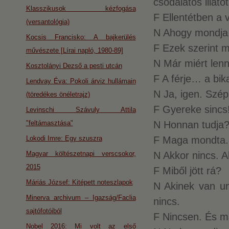
csodálatos illato
Klasszikusok kézfogása
F Ellentétben a v
(versantológia)
N Ahogy mondja
Kocsis Francisko: A bajkerülés
F Ezek szerint 
művészete [Lírai napló, 1980-89]
N Már miért len
Kosztolányi Dezső a pesti utcán
F A férje… a bi
Lendvay Éva: Pokoli árviz hullámain
N Ja, igen. Szép 
(töredékes önéletrajz)
F Gyereke sincs
Levinschi Szávuly Attila
"feltámasztása"
N Honnan tudja
Lokodi Imre: Egy szuszra
F Maga mondta.
Magyar költészetnapi verscsokor,
N Akkor nincs.
2015
F Miből jött rá?
Máriás József: Kitépett noteszlapok
N Akinek van u
Minerva archivum – Igazság/Faclia
nincs.
sajtófotóiból
F Nincsen. És m
Nobel 2016: Mi volt az első