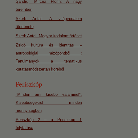
Şandru, Mircea Florin: A nagy
teremben
Szerb Antal: A világirodalom
töorténete
Szerb Antal: Magyar irodalomtörténet
Zsidó kultúra és identitás –
antropológiai nézőpontból :
Tanulmányok a tematikus
kutatásmódszertan köréből
Periszkóp
"Minden ami kisebb valaminél".
Kisebbségekről minden
mennyiségben
Periszkóp 2 – a Periszkóp 1
folytatása