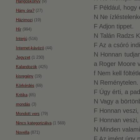
Hangoskönyv
(9)
F Például, hogy
Hány óra?
(27)
N Ne ízléstelenk
Házimozi
(19)
F Adjon tippet.
Hír
(994)
N Talán Radzs 
Interjú
(516)
F Az a csóró ind
Internet-kávézó
(44)
N Honnan tudjam
Jegyzet
(1 230)
a Roger Moore v
Kalandozók
(425)
f Nem kell föltét
kisregény
(19)
N Reménytelen.
Körkérdés
(69)
F Úgy érti, a pa
Kritika
(65)
N Vagy a börtön
mondás
(3)
F Honnan veszi,
Mondott vers
(79)
F Honnan veszi,
Nincs kategorizálva
(1 569)
N Minden valamir
Novella
(871)
F Az imént úgy ny