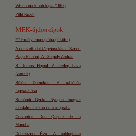
Vitorla-ének antológia (1967)
Zöld Bazár
MEK-újdonságok
*** Erdélyi monográfia (2 kötet)
A nemzettudat tárgyiasulásai. Szerk.
Papp Richárd, A. Gergely András
B. Tomos Hajnal: A mérleg hava
(versek)
Bölöni Domokos: A rablóhús
fogyasztása
Borbándi Gyula: Nyugati magyar
idordalmi lexikon és bibliográfia
Cervantes: Don Quijote de la
Mancha
Debreczeni Éva: A boldogtalan