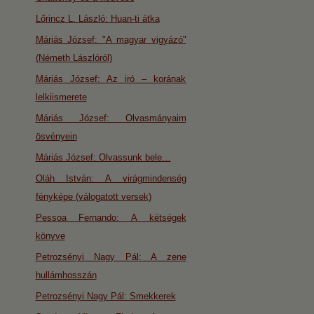
Lőrincz L. László: Huan-ti átka
Máriás József: "A magyar vigyázó"
(Németh Lászlóról)
Máriás József: Az iró – korának
lelkiismerete
Máriás József: Olvasmányaim
ösvényein
Máriás József: Olvassunk bele…
Oláh István: A virágmindenség
fényképe (válogatott versek)
Pessoa Fernando: A kétségek
könyve
Petrozsényi Nagy Pál: A zene
hullámhosszán
Petrozsényi Nagy Pál: Smekkerek