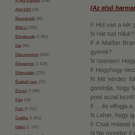
A régi Káféból
(339)
(Az első harmad
Ady(100)
(30)
Beszámoló
(98)
F Hol van a két 
Blőd Li
(382)
N Hát tud róluk?
Böngészde
(2 951)
F A Marlon Bran
Dal
(89)
gyerek?
Dokumentum
(564)
N Istenem! Hogy
Egyperces
(1 618)
F Hogyhogy nin
Elbeszélés
(235)
N Mit kérdez fo
Énekelt vers
(33)
gondolja, hogy M
Esszé
(3 496)
pont azzal kezdi
Film
(58)
F …és elfogja a 
Fotó
(9 707)
N Lehet, hogy ig
Grafika
(1 851)
F Csak mással 
Haiku
(1 147)
N Ne mondja! Ez 