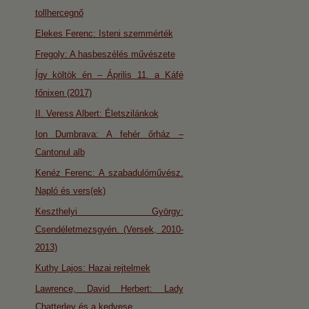
tollhercegnő
Elekes Ferenc: Isteni szemmérték
Fregoly: A hasbeszélés művészete
Így költök én – Április 11. a Káfé
főnixen (2017)
II. Veress Albert: Életszilánkok
Ion Dumbrava: A fehér őrház –
Cantonul alb
Kenéz Ferenc: A szabadulóművész.
Napló és vers(ek)
Keszthelyi György:
Csendéletmezsgyén. (Versek, 2010-
2013)
Kuthy Lajos: Hazai rejtelmek
Lawrence, David Herbert: Lady
Chatterley és a kedvese