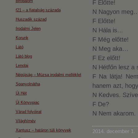
eirodalom
F Előtte!
f21 – a fiatalság százada
N Nagyon meg
Huszadik század
F Előtte!
Irodalmi Jelen
N Hála is…
Korunk
F Még előtte!
Látó
N Meg aka…
Látó blog
F Ez előtt!
Lenolaj
N Hétfőn lesz a
Népújság – Múzsa irodalmi melléklet
F Na látja! Nem
Spanyolnátha
hanem azt, hogy
Új Hét
N Kedves. Szív
Új Könyvpiac
F De?
Várad folyóirat
N Nem akarom.
Világhírnév
Xantusz – határon túli könyvek
2014. december 1.