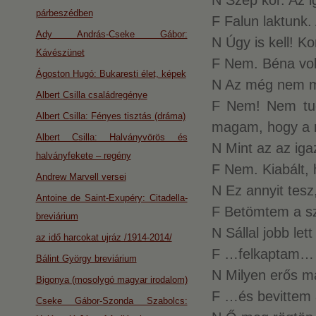
N Szép kor. Az i
párbeszédben
F Falun laktunk.
Ady András-Cseke Gábor:
N Úgy is kell! Ko
Kávészünet
F Nem. Béna volt.
Ágoston Hugó: Bukaresti élet, képek
N Az még nem me
Albert Csilla családregénye
F Nem! Nem tud
Albert Csilla: Fényes tisztás (dráma)
magam, hogy a m
Albert Csilla: Halványvörös és
N Mint az az igaz
halványfekete – regény
F Nem. Kiabált,
Andrew Marvell versei
N Ez annyit tesz
Antoine de Saint-Exupéry: Citadella-
F Betömtem a s
breviárium
N Sállal jobb lett
az idő harcokat ujráz /1914-2014/
F …felkaptam…
Bálint György breviárium
N Milyen erős m
Bigonya (mosolygó magyar irodalom)
F …és bevittem 
Cseke Gábor-Szonda Szabolcs: