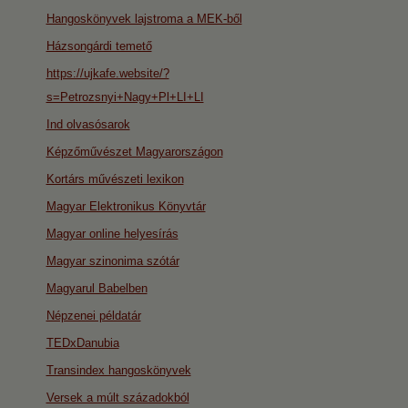
Hangoskönyvek lajstroma a MEK-ből
Házsongárdi temető
https://ujkafe.website/?
s=Petrozsnyi+Nagy+Pl+LI+LI
Ind olvasósarok
Képzőművészet Magyarországon
Kortárs művészeti lexikon
Magyar Elektronikus Könyvtár
Magyar online helyesírás
Magyar szinonima szótár
Magyarul Babelben
Népzenei példatár
TEDxDanubia
Transindex hangoskönyvek
Versek a múlt századokból