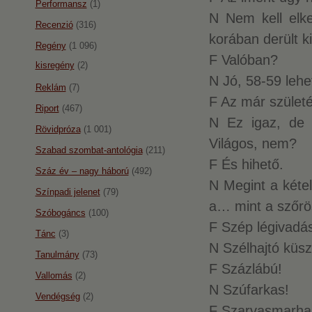
Performansz
(1)
N Nem kell elk
Recenzió
(316)
korában derült ki
Regény
(1 096)
F Valóban?
kisregény
(2)
N Jó, 58-59 lehe
Reklám
(7)
F Az már születés
Riport
(467)
N Ez igaz, de 
Rövidpróza
(1 001)
Világos, nem?
Szabad szombat-antológia
(211)
F És hihető.
Száz év – nagy háború
(492)
N Megint a kétel
Színpadi jelenet
(79)
a… mint a szőrö
Szóbogáncs
(100)
F Szép légivadá
Tánc
(3)
N Szélhajtó küsz
Tanulmány
(73)
F Százlábú!
Vallomás
(2)
N Szúfarkas!
Vendégség
(2)
F Szarvasmarha