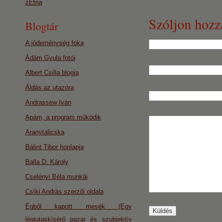
zEtna
Szóljon hozz
Blogtár
A jódeménység foka
Ádám Gyula fotói
Albert Csilla blogja
Áldás az utazóra
Andrassew Iván
Apám, a program működik
Aranytalicska
Bálint Tibor honlapja
Balla D. Károly
Cselényi Béla munkái
Csíki András szerzői oldala
Égből kapott mesék (Egy
légiutaskísérő pazar és szubjektív