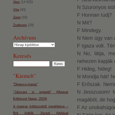
Vers
(14 625)
N Szuronyos istá
Vita
(43)
F Honnan tudj?
Zene
(33)
N Mit?
Zsebvers
(29)
F Mindegy.
Archívum
N Nem úgy van az
F Igaza volt. Té
Archívum
N No, látja, m
Keresés
nehezen kapják 
F Hideg, hideg!
"Kiemelt"
N Mondja hát! N
F Erőszak. Nemi
"Dinescu-mania"
N Jesszusom! M
"Játszani is engedd" (Magyar
Költészet Napja, 2019)
magából, de hog
A magyar költészettől megihletve –
F Az unokahúgo
Brit költők József Attilával