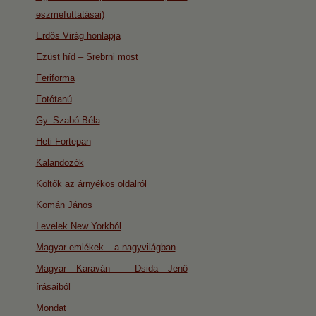
eszmefuttatásai)
Erdős Virág honlapja
Ezüst híd – Srebrni most
Feriforma
Fotótanú
Gy. Szabó Béla
Heti Fortepan
Kalandozók
Költők az árnyékos oldalról
Komán János
Levelek New Yorkból
Magyar emlékek – a nagyvilágban
Magyar Karaván – Dsida Jenő
írásaiból
Mondat