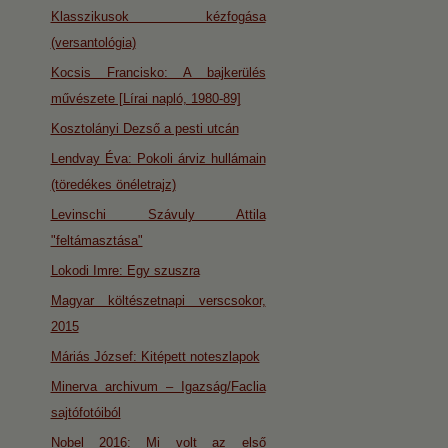
Klasszikusok kézfogása
(versantológia)
Kocsis Francisko: A bajkerülés
művészete [Lírai napló, 1980-89]
Kosztolányi Dezső a pesti utcán
Lendvay Éva: Pokoli árviz hullámain
(töredékes önéletrajz)
Levinschi Szávuly Attila
"feltámasztása"
Lokodi Imre: Egy szuszra
Magyar költészetnapi verscsokor,
2015
Máriás József: Kitépett noteszlapok
Minerva archivum – Igazság/Faclia
sajtófotóiból
Nobel 2016: Mi volt az első