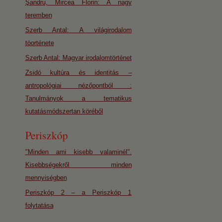
Şandru, Mircea Florin: A nagy
teremben
Szerb Antal: A világirodalom
töorténete
Szerb Antal: Magyar irodalomtörténet
Zsidó kultúra és identitás –
antropológiai nézőpontból :
Tanulmányok a tematikus
kutatásmódszertan köréből
Periszkóp
"Minden ami kisebb valaminél".
Kisebbségekről minden
mennyiségben
Periszkóp 2 – a Periszkóp 1
folytatása