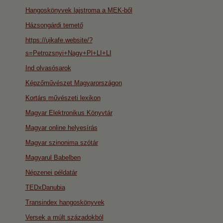
Hangoskönyvek lajstroma a MEK-ből
Házsongárdi temető
https://ujkafe.website/?
s=Petrozsnyi+Nagy+Pl+LI+LI
Ind olvasósarok
Képzőművészet Magyarországon
Kortárs művészeti lexikon
Magyar Elektronikus Könyvtár
Magyar online helyesírás
Magyar szinonima szótár
Magyarul Babelben
Népzenei példatár
TEDxDanubia
Transindex hangoskönyvek
Versek a múlt századokból