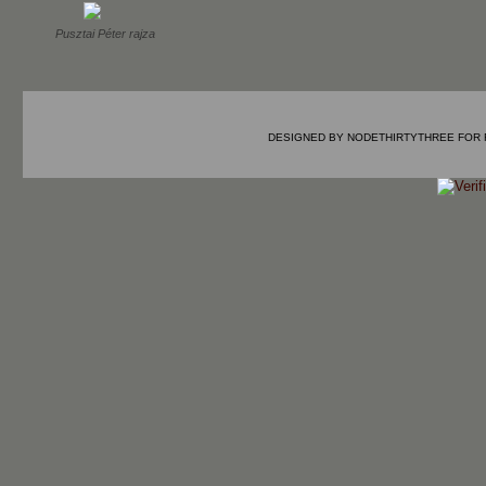
Pusztai Péter rajza
DESIGNED BY
NODETHIRTYTHREE
FOR