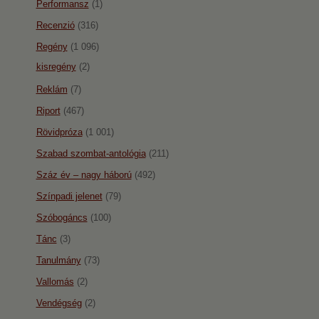
Performansz
(1)
Recenzió
(316)
Regény
(1 096)
kisregény
(2)
Reklám
(7)
Riport
(467)
Rövidpróza
(1 001)
Szabad szombat-antológia
(211)
Száz év – nagy háború
(492)
Színpadi jelenet
(79)
Szóbogáncs
(100)
Tánc
(3)
Tanulmány
(73)
Vallomás
(2)
Vendégség
(2)