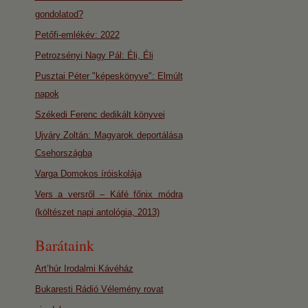
gondolatod?
Petőfi-emlékév: 2022
Petrozsényi Nagy Pál: Éli, Éli
Pusztai Péter "képeskönyve": Elmúlt
napok
Székedi Ferenc dedikált könyvei
Ujváry Zoltán: Magyarok deportálása
Csehországba
Varga Domokos íróiskolája
Vers a versről – Káfé főnix módra
(költészet napi antológia, 2013)
Barátaink
Art’húr Irodalmi Kávéház
Bukaresti Rádió Vélemény rovat