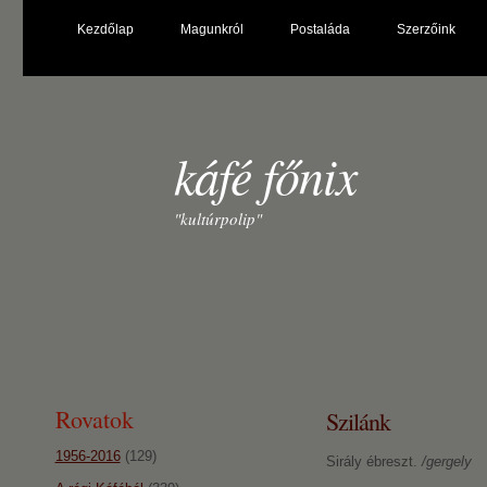
Kezdőlap
Magunkról
Postaláda
Szerzőink
káfé főnix
"kultúrpolip"
Rovatok
Szilánk
1956-2016
(129)
Sirály ébreszt.
/gergely