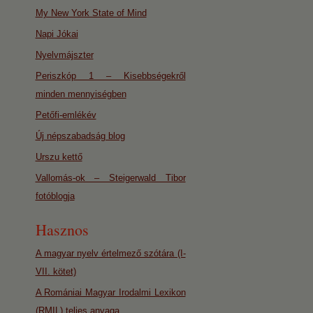
My New York State of Mind
Napi Jókai
Nyelvmájszter
Periszkóp 1 – Kisebbségekről
minden mennyiségben
Petőfi-emlékév
Új népszabadság blog
Urszu kettő
Vallomás-ok – Steigerwald Tibor
fotóblogja
Hasznos
A magyar nyelv értelmező szótára (I-
VII. kötet)
A Romániai Magyar Irodalmi Lexikon
(RMIL) teljes anyaga