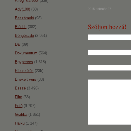
A régi Káféból
(339)
Ady(100)
(30)
2015. február 27.
Beszámoló
(98)
Szóljon hozzá!
Blőd Li
(382)
Böngészde
(2 951)
Dal
(89)
Dokumentum
(564)
Egyperces
(1 618)
Elbeszélés
(235)
Énekelt vers
(33)
Esszé
(3 496)
Film
(58)
Fotó
(9 707)
Grafika
(1 851)
Haiku
(1 147)