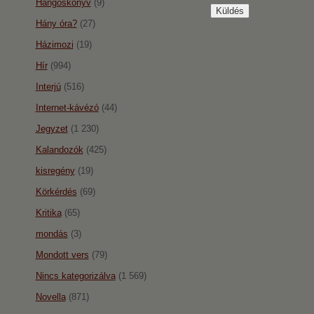
Hangoskönyv
(9)
Hány óra?
(27)
Házimozi
(19)
Hír
(994)
Interjú
(516)
Internet-kávézó
(44)
Jegyzet
(1 230)
Kalandozók
(425)
kisregény
(19)
Körkérdés
(69)
Kritika
(65)
mondás
(3)
Mondott vers
(79)
Nincs kategorizálva
(1 569)
Novella
(871)