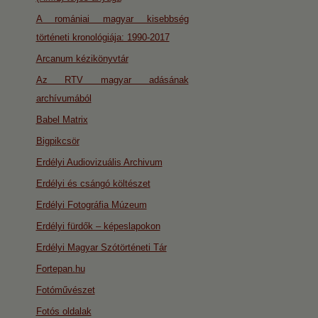
A romániai magyar kisebbség
történeti kronológiája: 1990-2017
Arcanum kézikönyvtár
Az RTV magyar adásának
archívumából
Babel Matrix
Bigpikcsör
Erdélyi Audiovizuális Archivum
Erdélyi és csángó költészet
Erdélyi Fotográfia Múzeum
Erdélyi fürdők – képeslapokon
Erdélyi Magyar Szótörténeti Tár
Fortepan.hu
Fotóművészet
Fotós oldalak