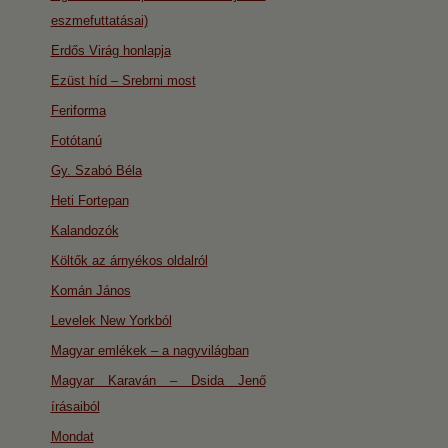
eszmefuttatásai)
Erdős Virág honlapja
Ezüst híd – Srebrni most
Feriforma
Fotótanú
Gy. Szabó Béla
Heti Fortepan
Kalandozók
Költők az árnyékos oldalról
Komán János
Levelek New Yorkból
Magyar emlékek – a nagyvilágban
Magyar Karaván – Dsida Jenő
írásaiból
Mondat