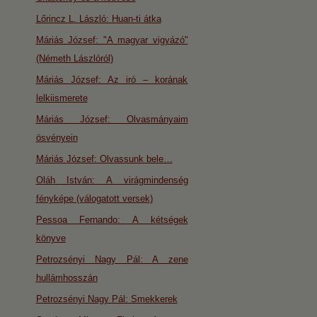
Lőrincz L. László: Huan-ti átka
Máriás József: "A magyar vigyázó"
(Németh Lászlóról)
Máriás József: Az iró – korának
lelkiismerete
Máriás József: Olvasmányaim
ösvényein
Máriás József: Olvassunk bele…
Oláh István: A virágmindenség
fényképe (válogatott versek)
Pessoa Fernando: A kétségek
könyve
Petrozsényi Nagy Pál: A zene
hullámhosszán
Petrozsényi Nagy Pál: Smekkerek