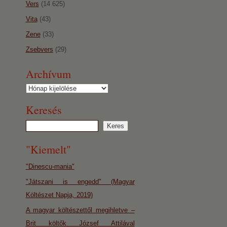
Vers
(14 625)
Vita
(43)
Zene
(33)
Zsebvers
(29)
Archívum
Archívum
Keresés
"Kiemelt"
"Dinescu-mania"
"Játszani is engedd" (Magyar
Költészet Napja, 2019)
A magyar költészettől megihletve –
Brit költők József Attilával