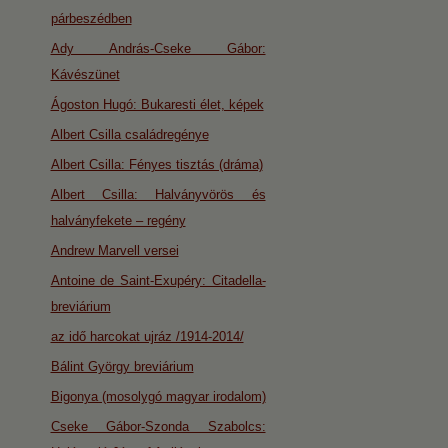
párbeszédben
Ady András-Cseke Gábor:
Kávészünet
Ágoston Hugó: Bukaresti élet, képek
Albert Csilla családregénye
Albert Csilla: Fényes tisztás (dráma)
Albert Csilla: Halványvörös és
halványfekete – regény
Andrew Marvell versei
Antoine de Saint-Exupéry: Citadella-
breviárium
az idő harcokat ujráz /1914-2014/
Bálint György breviárium
Bigonya (mosolygó magyar irodalom)
Cseke Gábor-Szonda Szabolcs: