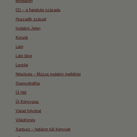
eirodalom
f21 – a fiatalság százada
Huszadik század
Irodalmi Jelen
Korunk
Látó
Látó blog
Lenolaj
Népújság – Múzsa irodalmi melléklet
Spanyolnátha
Új Hét
Új Könyvpiac
Várad folyóirat
Világhírnév
Xantusz – határon túli könyvek