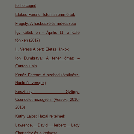
tollhercegnő
Elekes Ferenc: Isteni szemmérték
Fregoly: A hasbeszélés művészete
Így költök én – Április 11. a Káfé
főnixen (2017)
II. Veress Albert: Életszilánkok
Ion Dumbrava: A fehér őrház –
Cantonul alb
Kenéz Ferenc: A szabadulóművész.
Napló és vers(ek)
Keszthelyi György:
Csendéletmezsgyén. (Versek, 2010-
2013)
Kuthy Lajos: Hazai rejtelmek
Lawrence, David Herbert: Lady
Chatterley és a kedvese