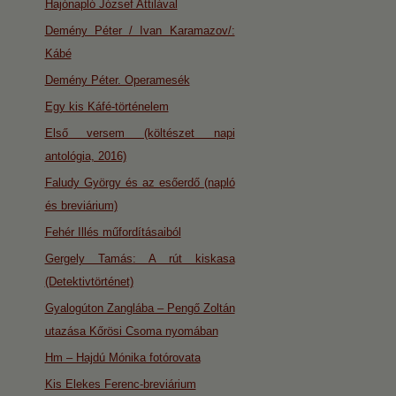
Hajónapló József Attilával
Demény Péter / Ivan Karamazov/:
Kábé
Demény Péter. Operamesék
Egy kis Káfé-történelem
Első versem (költészet napi
antológia, 2016)
Faludy György és az esőerdő (napló
és breviárium)
Fehér Illés műfordításaiból
Gergely Tamás: A rút kiskasa
(Detektivtörténet)
Gyalogúton Zanglába – Pengő Zoltán
utazása Kőrösi Csoma nyomában
Hm – Hajdú Mónika fotórovata
Kis Elekes Ferenc-breviárium