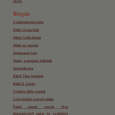
zEtna
Blogtár
A jódeménység foka
Ádám Gyula fotói
Albert Csilla blogja
Áldás az utazóra
Andrassew Iván
Apám, a program működik
Aranytalicska
Bálint Tibor honlapja
Balla D. Károly
Cselényi Béla munkái
Csíki András szerzői oldala
Égből kapott mesék (Egy
légiutaskísérő pazar és szubjektív