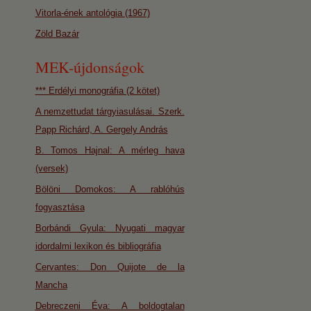
Vitorla-ének antológia (1967)
Zöld Bazár
MEK-újdonságok
*** Erdélyi monográfia (2 kötet)
A nemzettudat tárgyiasulásai. Szerk.
Papp Richárd, A. Gergely András
B. Tomos Hajnal: A mérleg hava
(versek)
Bölöni Domokos: A rablóhús
fogyasztása
Borbándi Gyula: Nyugati magyar
idordalmi lexikon és bibliográfia
Cervantes: Don Quijote de la
Mancha
Debreczeni Éva: A boldogtalan