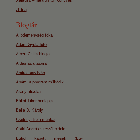
Xantusz – határon túli könyvek
zEtna
Blogtár
A jódeménység foka
Ádám Gyula fotói
Albert Csilla blogja
Áldás az utazóra
Andrassew Iván
Apám, a program működik
Aranytalicska
Bálint Tibor honlapja
Balla D. Károly
Cselényi Béla munkái
Csíki András szerzői oldala
Égből kapott mesék (Egy