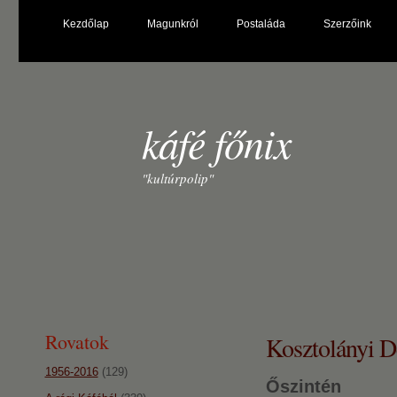
Kezdőlap
Magunkról
Postaláda
Szerzőink
káfé főnix
"kultúrpolip"
Rovatok
Kosztolányi De
1956-2016
(129)
Őszintén