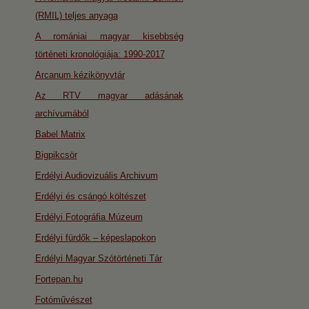
(RMIL) teljes anyaga
A romániai magyar kisebbség
történeti kronológiája: 1990-2017
Arcanum kézikönyvtár
Az RTV magyar adásának
archívumából
Babel Matrix
Bigpikcsör
Erdélyi Audiovizuális Archivum
Erdélyi és csángó költészet
Erdélyi Fotográfia Múzeum
Erdélyi fürdők – képeslapokon
Erdélyi Magyar Szótörténeti Tár
Fortepan.hu
Fotóművészet