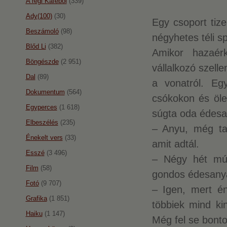
A régi Káféból
(339)
Ady(100)
(30)
Egy csoport tize
Beszámoló
(98)
négyhetes téli s
Blőd Li
(382)
Amikor hazaér
Böngészde
(2 951)
vállalkozó szell
Dal
(89)
a vonatról. Eg
Dokumentum
(564)
csókokon és öle
Egyperces
(1 618)
súgta oda édesa
Elbeszélés
(235)
– Anyu, még ta
Énekelt vers
(33)
amit adtál.
Esszé
(3 496)
– Négy hét múl
Film
(58)
gondos édesanya
Fotó
(9 707)
– Igen, mert én
Grafika
(1 851)
többiek mind k
Haiku
(1 147)
Még fel se bont