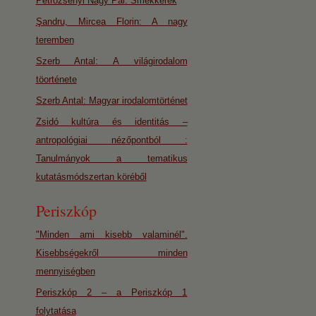
Petrozsényi Nagy Pál: Smekkerek
Şandru, Mircea Florin: A nagy
teremben
Szerb Antal: A világirodalom
töorténete
Szerb Antal: Magyar irodalomtörténet
Zsidó kultúra és identitás –
antropológiai nézőpontból :
Tanulmányok a tematikus
kutatásmódszertan köréből
Periszkóp
"Minden ami kisebb valaminél".
Kisebbségekről minden
mennyiségben
Periszkóp 2 – a Periszkóp 1
folytatása