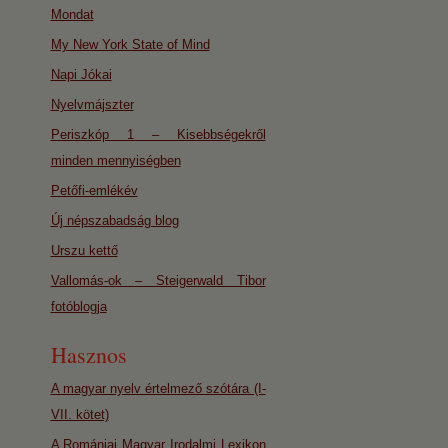
Mondat
My New York State of Mind
Napi Jókai
Nyelvmájszter
Periszkóp 1 – Kisebbségekről
minden mennyiségben
Petőfi-emlékév
Új népszabadság blog
Urszu kettő
Vallomás-ok – Steigerwald Tibor
fotóblogja
Hasznos
A magyar nyelv értelmező szótára (I-
VII. kötet)
A Romániai Magyar Irodalmi Lexikon