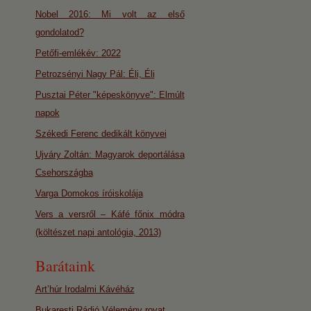
Nobel 2016: Mi volt az első
gondolatod?
Petőfi-emlékév: 2022
Petrozsényi Nagy Pál: Éli, Éli
Pusztai Péter "képeskönyve": Elmúlt
napok
Székedi Ferenc dedikált könyvei
Ujváry Zoltán: Magyarok deportálása
Csehországba
Varga Domokos íróiskolája
Vers a versről – Káfé főnix módra
(költészet napi antológia, 2013)
Barátaink
Art’húr Irodalmi Kávéház
Bukaresti Rádió Vélemény rovat