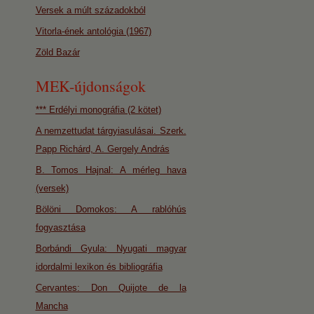
Versek a múlt századokból
Vitorla-ének antológia (1967)
Zöld Bazár
MEK-újdonságok
*** Erdélyi monográfia (2 kötet)
A nemzettudat tárgyiasulásai. Szerk.
Papp Richárd, A. Gergely András
B. Tomos Hajnal: A mérleg hava
(versek)
Bölöni Domokos: A rablóhús
fogyasztása
Borbándi Gyula: Nyugati magyar
idordalmi lexikon és bibliográfia
Cervantes: Don Quijote de la
Mancha