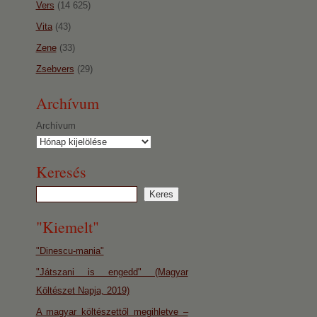
Vers
(14 625)
Vita
(43)
Zene
(33)
Zsebvers
(29)
Archívum
Archívum
Keresés
"Kiemelt"
"Dinescu-mania"
"Játszani is engedd" (Magyar
Költészet Napja, 2019)
A magyar költészettől megihletve –