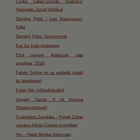
Cseke Gábor-Szonda Szabolcs:
Hajónapló József Attilával
Demény Péter / Ivan Karamazov/:
Kábé
Demény Péter. Operamesék
Egy kis Káfé-történelem
Első versem (költészet napi
antológia, 2016)
Faludy György és az esőerdő (napló
és breviárium)
Fehér Illés műfordításaiból
Gergely Tamás: A rút kiskasa
(Detektivtörténet)
Gyalogúton Zanglába – Pengő Zoltán
utazása Kőrösi Csoma nyomában
Hm – Hajdú Mónika fotórovata