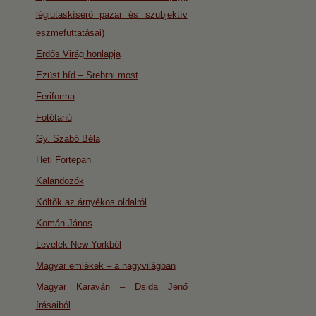
légiutaskísérő pazar és szubjektív
eszmefuttatásai)
Erdős Virág honlapja
Ezüst híd – Srebrni most
Feriforma
Fotótanú
Gy. Szabó Béla
Heti Fortepan
Kalandozók
Költők az árnyékos oldalról
Komán János
Levelek New Yorkból
Magyar emlékek – a nagyvilágban
Magyar Karaván – Dsida Jenő
írásaiból