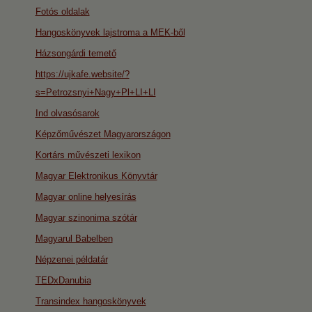
Fotós oldalak
Hangoskönyvek lajstroma a MEK-ből
Házsongárdi temető
https://ujkafe.website/?
s=Petrozsnyi+Nagy+Pl+LI+LI
Ind olvasósarok
Képzőművészet Magyarországon
Kortárs művészeti lexikon
Magyar Elektronikus Könyvtár
Magyar online helyesírás
Magyar szinonima szótár
Magyarul Babelben
Népzenei példatár
TEDxDanubia
Transindex hangoskönyvek