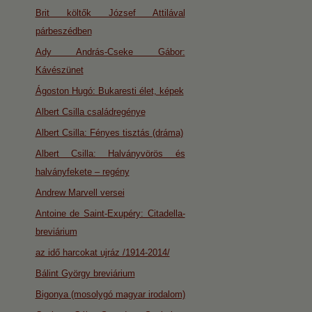
Brit költők József Attilával
párbeszédben
Ady András-Cseke Gábor:
Kávészünet
Ágoston Hugó: Bukaresti élet, képek
Albert Csilla családregénye
Albert Csilla: Fényes tisztás (dráma)
Albert Csilla: Halványvörös és
halványfekete – regény
Andrew Marvell versei
Antoine de Saint-Exupéry: Citadella-
breviárium
az idő harcokat ujráz /1914-2014/
Bálint György breviárium
Bigonya (mosolygó magyar irodalom)