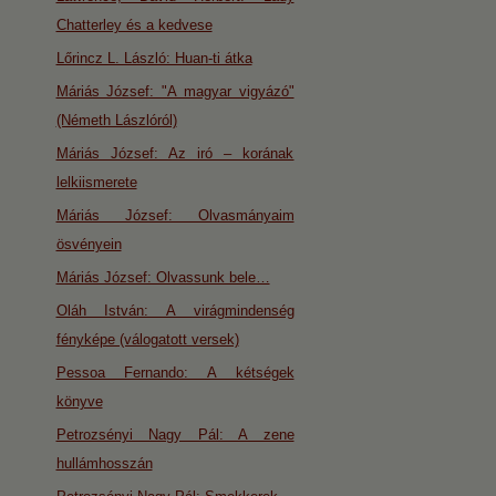
Chatterley és a kedvese
Lőrincz L. László: Huan-ti átka
Máriás József: "A magyar vigyázó"
(Németh Lászlóról)
Máriás József: Az iró – korának
lelkiismerete
Máriás József: Olvasmányaim
ösvényein
Máriás József: Olvassunk bele…
Oláh István: A virágmindenség
fényképe (válogatott versek)
Pessoa Fernando: A kétségek
könyve
Petrozsényi Nagy Pál: A zene
hullámhosszán