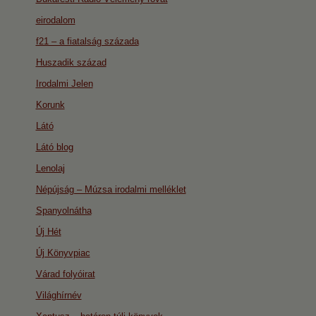
eirodalom
f21 – a fiatalság százada
Huszadik század
Irodalmi Jelen
Korunk
Látó
Látó blog
Lenolaj
Népújság – Múzsa irodalmi melléklet
Spanyolnátha
Új Hét
Új Könyvpiac
Várad folyóirat
Világhírnév