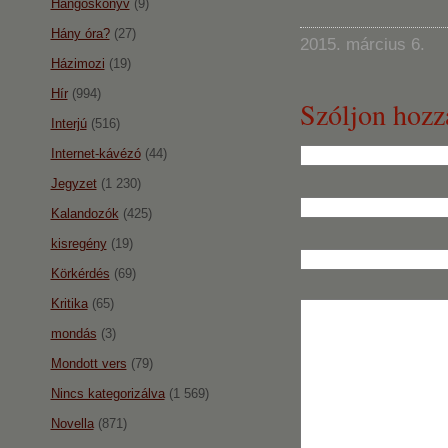
Hangoskönyv
(9)
Hány óra?
(27)
2015. március 6.
Házimozi
(19)
Hír
(994)
Szóljon hozz
Interjú
(516)
Internet-kávézó
(44)
Jegyzet
(1 230)
Kalandozók
(425)
kisregény
(19)
Körkérdés
(69)
Kritika
(65)
mondás
(3)
Mondott vers
(79)
Nincs kategorizálva
(1 569)
Novella
(871)