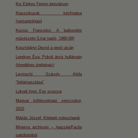
Kis Elekes Ferenc-breviárium
Klasszikusok kézfogása
(versantológia)
Kocsis Francisko: A bajkerülés
művészete [Lírai napló, 1980-89]
Kosztolányi Dezső a pesti utcán
Lendvay Éva: Pokoli árviz hullámain
(töredékes önéletrajz)
Levinschi Szávuly Attila
"feltámasztása"
Lokodi Imre: Egy szuszra
Magyar költészetnapi verscsokor,
2015
Máriás József: Kitépett noteszlapok
Minerva archivum – Igazság/Faclia
sajtófotóiból