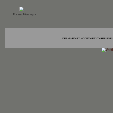
Pusztai Péter rajza
DESIGNED BY
NODETHIRTYTHREE
FOR