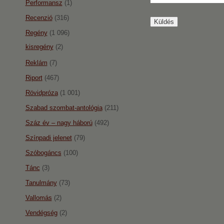
Performansz
(1)
Recenzió
(316)
Regény
(1 096)
kisregény
(2)
Reklám
(7)
Riport
(467)
Rövidpróza
(1 001)
Szabad szombat-antológia
(211)
Száz év – nagy háború
(492)
Színpadi jelenet
(79)
Szóbogáncs
(100)
Tánc
(3)
Tanulmány
(73)
Vallomás
(2)
Vendégség
(2)