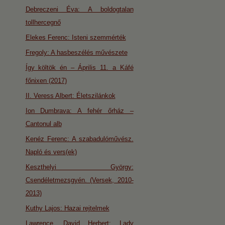
Debreczeni Éva: A boldogtalan
tollhercegnő
Elekes Ferenc: Isteni szemmérték
Fregoly: A hasbeszélés művészete
Így költök én – Április 11. a Káfé
főnixen (2017)
II. Veress Albert: Életszilánkok
Ion Dumbrava: A fehér őrház –
Cantonul alb
Kenéz Ferenc: A szabadulóművész.
Napló és vers(ek)
Keszthelyi György:
Csendéletmezsgyén. (Versek, 2010-
2013)
Kuthy Lajos: Hazai rejtelmek
Lawrence, David Herbert: Lady