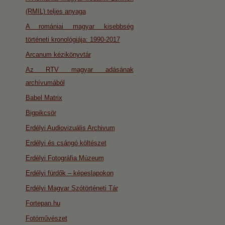
(RMIL) teljes anyaga
A romániai magyar kisebbség
történeti kronológiája: 1990-2017
Arcanum kézikönyvtár
Az RTV magyar adásának
archívumából
Babel Matrix
Bigpikcsör
Erdélyi Audiovizuális Archivum
Erdélyi és csángó költészet
Erdélyi Fotográfia Múzeum
Erdélyi fürdők – képeslapokon
Erdélyi Magyar Szótörténeti Tár
Fortepan.hu
Fotóművészet