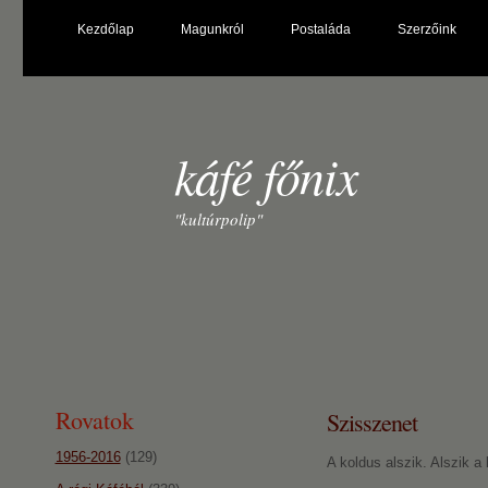
Kezdőlap
Magunkról
Postaláda
Szerzőink
káfé főnix
"kultúrpolip"
Rovatok
Szisszenet
1956-2016
(129)
A koldus alszik. Alszik a