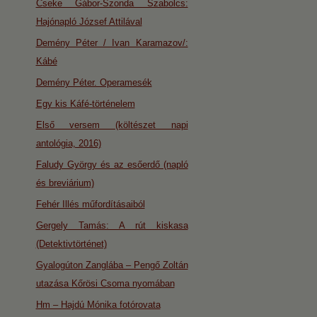
Cseke Gábor-Szonda Szabolcs:
Hajónapló József Attilával
Demény Péter / Ivan Karamazov/:
Kábé
Demény Péter. Operamesék
Egy kis Káfé-történelem
Első versem (költészet napi
antológia, 2016)
Faludy György és az esőerdő (napló
és breviárium)
Fehér Illés műfordításaiból
Gergely Tamás: A rút kiskasa
(Detektivtörténet)
Gyalogúton Zanglába – Pengő Zoltán
utazása Kőrösi Csoma nyomában
Hm – Hajdú Mónika fotórovata