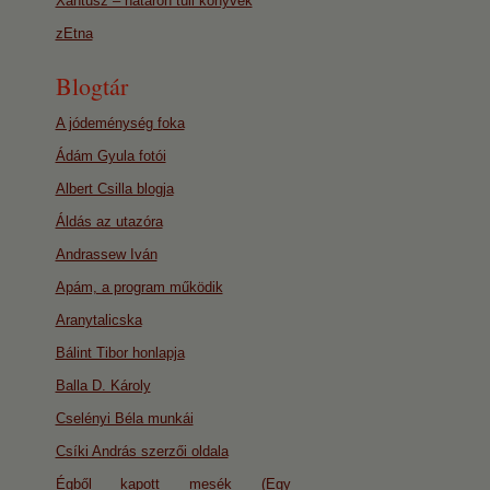
Xantusz – határon túli könyvek
zEtna
Blogtár
A jódeménység foka
Ádám Gyula fotói
Albert Csilla blogja
Áldás az utazóra
Andrassew Iván
Apám, a program működik
Aranytalicska
Bálint Tibor honlapja
Balla D. Károly
Cselényi Béla munkái
Csíki András szerzői oldala
Égből kapott mesék (Egy