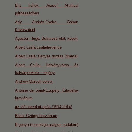
Brit költők József Attilával
párbeszédben
Ady András-Cseke Gábor:
Kávészünet
Ágoston Hugó: Bukaresti élet, képek
Albert Csilla családregénye
Albert Csilla: Fényes tisztás (dráma)
Albert Csilla: Halványvörös és
halványfekete – regény
Andrew Marvell versei
Antoine de Saint-Exupéry: Citadella-
breviárium
az idő harcokat ujráz /1914-2014/
Bálint György breviárium
Bigonya (mosolygó magyar irodalom)