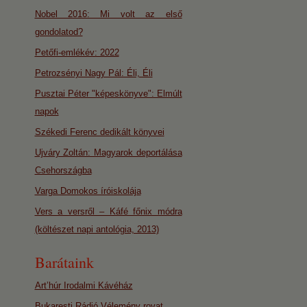
Nobel 2016: Mi volt az első
gondolatod?
Petőfi-emlékév: 2022
Petrozsényi Nagy Pál: Éli, Éli
Pusztai Péter "képeskönyve": Elmúlt
napok
Székedi Ferenc dedikált könyvei
Ujváry Zoltán: Magyarok deportálása
Csehországba
Varga Domokos íróiskolája
Vers a versről – Káfé főnix módra
(költészet napi antológia, 2013)
Barátaink
Art’húr Irodalmi Kávéház
Bukaresti Rádió Vélemény rovat