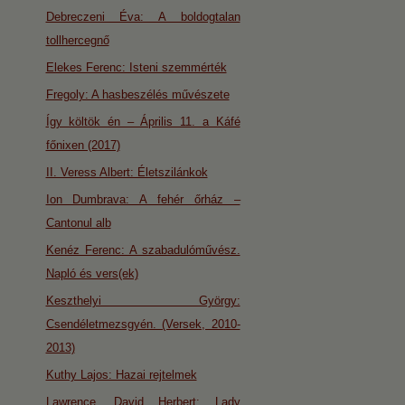
Debreczeni Éva: A boldogtalan
tollhercegnő
Elekes Ferenc: Isteni szemmérték
Fregoly: A hasbeszélés művészete
Így költök én – Április 11. a Káfé
főnixen (2017)
II. Veress Albert: Életszilánkok
Ion Dumbrava: A fehér őrház –
Cantonul alb
Kenéz Ferenc: A szabadulóművész.
Napló és vers(ek)
Keszthelyi György:
Csendéletmezsgyén. (Versek, 2010-
2013)
Kuthy Lajos: Hazai rejtelmek
Lawrence, David Herbert: Lady