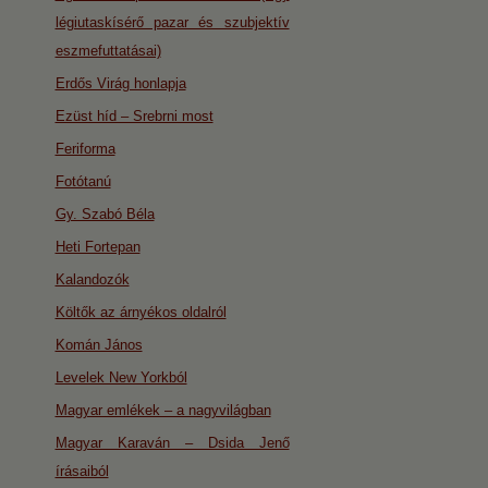
légiutaskísérő pazar és szubjektív
eszmefuttatásai)
Erdős Virág honlapja
Ezüst híd – Srebrni most
Feriforma
Fotótanú
Gy. Szabó Béla
Heti Fortepan
Kalandozók
Költők az árnyékos oldalról
Komán János
Levelek New Yorkból
Magyar emlékek – a nagyvilágban
Magyar Karaván – Dsida Jenő
írásaiból