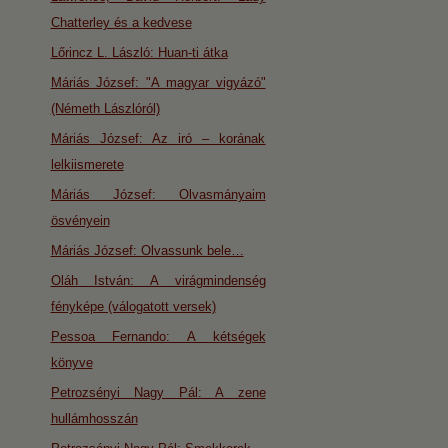
Chatterley és a kedvese
Lőrincz L. László: Huan-ti átka
Máriás József: "A magyar vigyázó"
(Németh Lászlóról)
Máriás József: Az iró – korának
lelkiismerete
Máriás József: Olvasmányaim
ösvényein
Máriás József: Olvassunk bele…
Oláh István: A virágmindenség
fényképe (válogatott versek)
Pessoa Fernando: A kétségek
könyve
Petrozsényi Nagy Pál: A zene
hullámhosszán