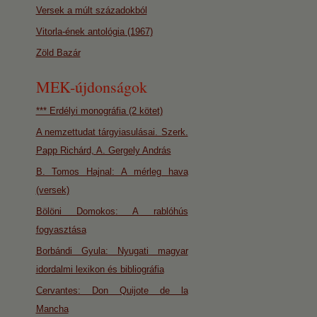
Versek a múlt századokból
Vitorla-ének antológia (1967)
Zöld Bazár
MEK-újdonságok
*** Erdélyi monográfia (2 kötet)
A nemzettudat tárgyiasulásai. Szerk.
Papp Richárd, A. Gergely András
B. Tomos Hajnal: A mérleg hava
(versek)
Bölöni Domokos: A rablóhús
fogyasztása
Borbándi Gyula: Nyugati magyar
idordalmi lexikon és bibliográfia
Cervantes: Don Quijote de la
Mancha