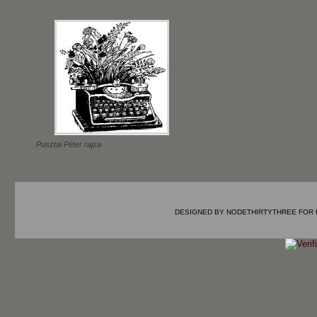
Pusztai Péter rajza
DESIGNED BY
NODETHIRTYTHREE
FOR