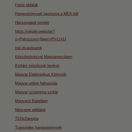
Fotós oldalak
Hangoskönyvek lajstroma a MEK-ből
Házsongárdi temető
https://ujkafe.website/?
s=Petrozsnyi+Nagy+Pl+LI+LI
Ind olvasósarok
Képzőművészet Magyarországon
Kortárs művészeti lexikon
Magyar Elektronikus Könyvtár
Magyar online helyesírás
Magyar szinonima szótár
Magyarul Babelben
Népzenei példatár
TEDxDanubia
Transindex hangoskönyvek