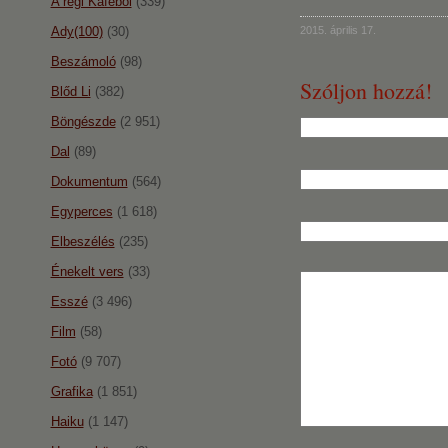
A régi Káféból
(339)
Ady(100)
(30)
2015. április 17.
Beszámoló
(98)
Szóljon hozzá!
Blőd Li
(382)
Böngészde
(2 951)
Dal
(89)
Dokumentum
(564)
Egyperces
(1 618)
Elbeszélés
(235)
Énekelt vers
(33)
Esszé
(3 496)
Film
(58)
Fotó
(9 707)
Grafika
(1 851)
Haiku
(1 147)