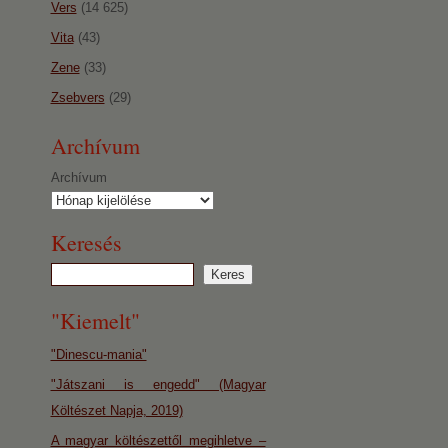
Vers
(14 625)
Vita
(43)
Zene
(33)
Zsebvers
(29)
Archívum
Archívum
Keresés
"Kiemelt"
"Dinescu-mania"
"Játszani is engedd" (Magyar
Költészet Napja, 2019)
A magyar költészettől megihletve –