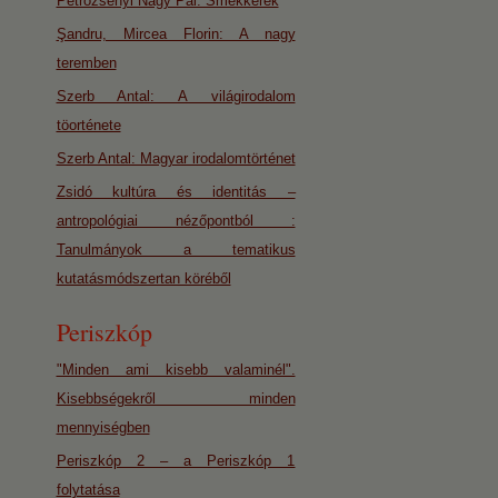
Petrozsényi Nagy Pál: Smekkerek
Şandru, Mircea Florin: A nagy
teremben
Szerb Antal: A világirodalom
töorténete
Szerb Antal: Magyar irodalomtörténet
Zsidó kultúra és identitás –
antropológiai nézőpontból :
Tanulmányok a tematikus
kutatásmódszertan köréből
Periszkóp
"Minden ami kisebb valaminél".
Kisebbségekről minden
mennyiségben
Periszkóp 2 – a Periszkóp 1
folytatása