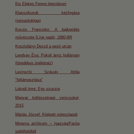
Kis Elekes Ferenc-breviárium
Klasszikusok kézfogása
(versantológia)
Kocsis Francisko: A bajkerülés
művészete [Lírai napló, 1980-89]
Kosztolányi Dezső a pesti utcán
Lendvay Éva: Pokoli árviz hullámain
(töredékes önéletrajz)
Levinschi Szávuly Attila
"feltámasztása"
Lokodi Imre: Egy szuszra
Magyar költészetnapi verscsokor,
2015
Máriás József: Kitépett noteszlapok
Minerva archivum – Igazság/Faclia
sajtófotóiból