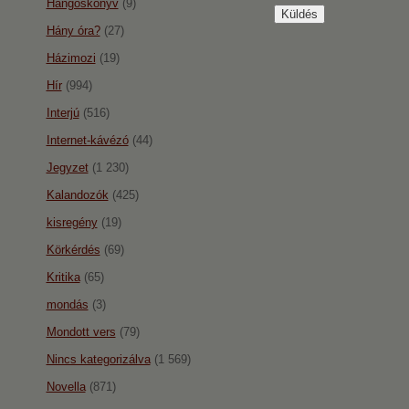
Hangoskönyv
(9)
Hány óra?
(27)
Házimozi
(19)
Hír
(994)
Interjú
(516)
Internet-kávézó
(44)
Jegyzet
(1 230)
Kalandozók
(425)
kisregény
(19)
Körkérdés
(69)
Kritika
(65)
mondás
(3)
Mondott vers
(79)
Nincs kategorizálva
(1 569)
Novella
(871)