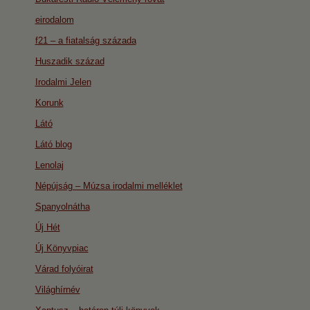
eirodalom
f21 – a fiatalság százada
Huszadik század
Irodalmi Jelen
Korunk
Látó
Látó blog
Lenolaj
Népújság – Múzsa irodalmi melléklet
Spanyolnátha
Új Hét
Új Könyvpiac
Várad folyóirat
Világhírnév