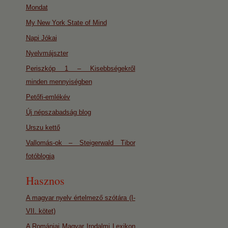
Mondat
My New York State of Mind
Napi Jókai
Nyelvmájszter
Periszkóp 1 – Kisebbségekről
minden mennyiségben
Petőfi-emlékév
Új népszabadság blog
Urszu kettő
Vallomás-ok – Steigerwald Tibor
fotóblogja
Hasznos
A magyar nyelv értelmező szótára (I-
VII. kötet)
A Romániai Magyar Irodalmi Lexikon