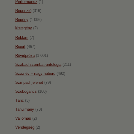
Performansz
(1)
Recenzió
(316)
Regény
(1 096)
kisregény
(2)
Reklám
(7)
Riport
(467)
Rövidpróza
(1 001)
Szabad szombat-antológia
(211)
Száz év – nagy háború
(492)
Színpadi jelenet
(79)
Szóbogáncs
(100)
Tánc
(3)
Tanulmány
(73)
Vallomás
(2)
Vendégség
(2)