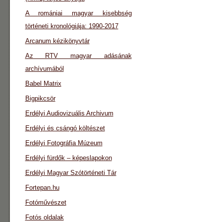
A romániai magyar kisebbség
történeti kronológiája: 1990-2017
Arcanum kézikönyvtár
Az RTV magyar adásának
archívumából
Babel Matrix
Bigpikcsör
Erdélyi Audiovizuális Archivum
Erdélyi és csángó költészet
Erdélyi Fotográfia Múzeum
Erdélyi fürdők – képeslapokon
Erdélyi Magyar Szótörténeti Tár
Fortepan.hu
Fotóművészet
Fotós oldalak