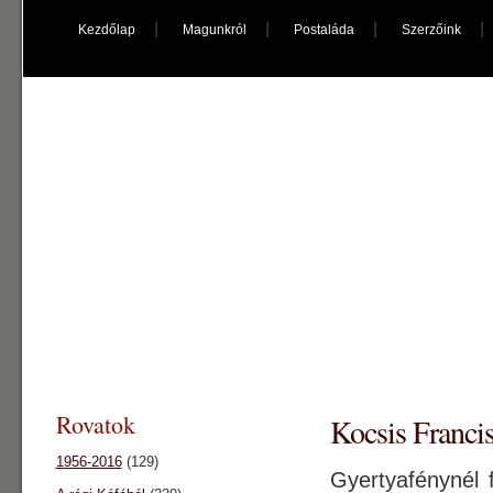
Kezdőlap
Magunkról
Postaláda
Szerzőink
káfé főnix
"kultúrpolip"
Rovatok
Kocsis Franci
1956-2016
(129)
Gyertyafénynél 