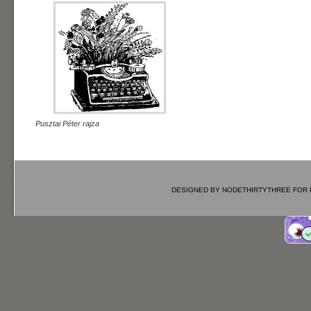
Pusztai Péter rajza
DESIGNED BY
NODETHIRTYTHREE
FOR