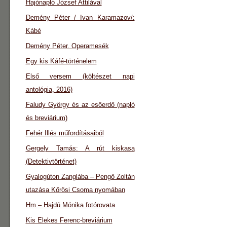
Hajónapló József Attilával
Demény Péter / Ivan Karamazov/:
Kábé
Demény Péter. Operamesék
Egy kis Káfé-történelem
Első versem (költészet napi
antológia, 2016)
Faludy György és az esőerdő (napló
és breviárium)
Fehér Illés műfordításaiból
Gergely Tamás: A rút kiskasa
(Detektivtörténet)
Gyalogúton Zanglába – Pengő Zoltán
utazása Kőrösi Csoma nyomában
Hm – Hajdú Mónika fotórovata
Kis Elekes Ferenc-breviárium