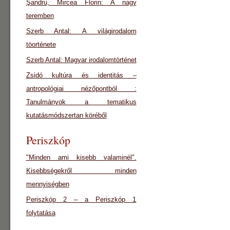
Şandru, Mircea Florin: A nagy
teremben
Szerb Antal: A világirodalom
töorténete
Szerb Antal: Magyar irodalomtörténet
Zsidó kultúra és identitás –
antropológiai nézőpontból :
Tanulmányok a tematikus
kutatásmódszertan köréből
Periszkóp
"Minden ami kisebb valaminél".
Kisebbségekről minden
mennyiségben
Periszkóp 2 – a Periszkóp 1
folytatása