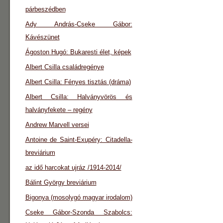
párbeszédben
Ady András-Cseke Gábor:
Kávészünet
Ágoston Hugó: Bukaresti élet, képek
Albert Csilla családregénye
Albert Csilla: Fényes tisztás (dráma)
Albert Csilla: Halványvörös és
halványfekete – regény
Andrew Marvell versei
Antoine de Saint-Exupéry: Citadella-
breviárium
az idő harcokat ujráz /1914-2014/
Bálint György breviárium
Bigonya (mosolygó magyar irodalom)
Cseke Gábor-Szonda Szabolcs: