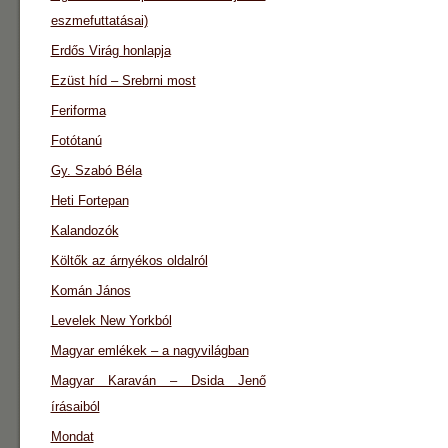
eszmefuttatásai)
Erdős Virág honlapja
Ezüst híd – Srebrni most
Feriforma
Fotótanú
Gy. Szabó Béla
Heti Fortepan
Kalandozók
Költők az árnyékos oldalról
Komán János
Levelek New Yorkból
Magyar emlékek – a nagyvilágban
Magyar Karaván – Dsida Jenő
írásaiból
Mondat