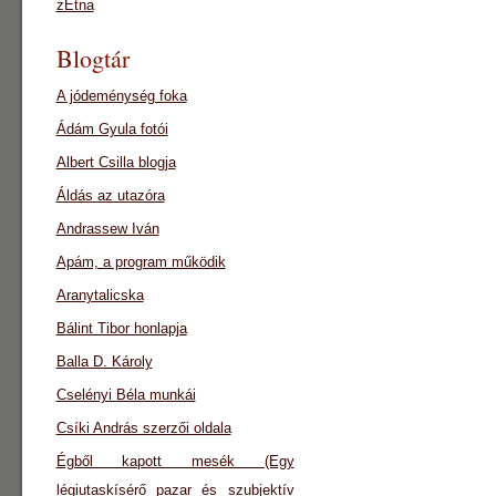
zEtna
Blogtár
A jódeménység foka
Ádám Gyula fotói
Albert Csilla blogja
Áldás az utazóra
Andrassew Iván
Apám, a program működik
Aranytalicska
Bálint Tibor honlapja
Balla D. Károly
Cselényi Béla munkái
Csíki András szerzői oldala
Égből kapott mesék (Egy
légiutaskísérő pazar és szubjektív