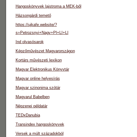
Hangoskönyvek lajstroma a MEK-ből
Házsongárdi temető
https://ujkafe.website/?
s=Petrozsnyi+Nagy+Pl+LI+LI
Ind olvasósarok
Képzőművészet Magyarországon
Kortárs művészeti lexikon
Magyar Elektronikus Könyvtár
Magyar online helyesírás
Magyar szinonima szótár
Magyarul Babelben
Népzenei példatár
TEDxDanubia
Transindex hangoskönyvek
Versek a múlt századokból