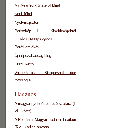
My New York State of Mind
Napi Jókai
Nyelvmájszter
Periszkóp 1 – Kisebbségekről
minden mennyiségben
Petőfi-emlékév
Új népszabadság blog
Urszu kettő
Vallomás-ok – Steigerwald Tibor
fotóblogja
Hasznos
A magyar nyelv értelmező szótára (I-
VII. kötet)
A Romániai Magyar Irodalmi Lexikon
(RMIL) teljes anyaga