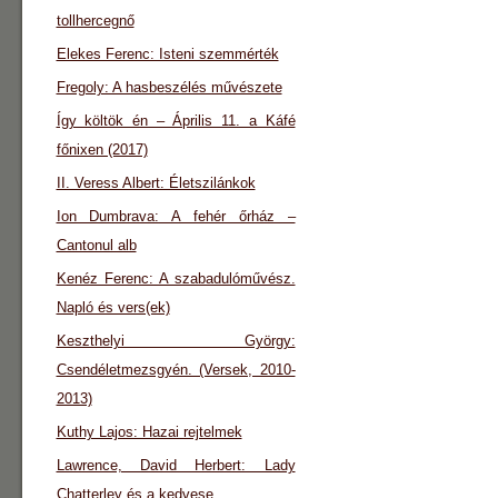
tollhercegnő
Elekes Ferenc: Isteni szemmérték
Fregoly: A hasbeszélés művészete
Így költök én – Április 11. a Káfé
főnixen (2017)
II. Veress Albert: Életszilánkok
Ion Dumbrava: A fehér őrház –
Cantonul alb
Kenéz Ferenc: A szabadulóművész.
Napló és vers(ek)
Keszthelyi György:
Csendéletmezsgyén. (Versek, 2010-
2013)
Kuthy Lajos: Hazai rejtelmek
Lawrence, David Herbert: Lady
Chatterley és a kedvese