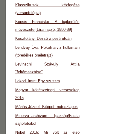
Klasszikusok kézfogása
(versantológia)
Kocsis Francisko: A bajkerülés
művészete [Lírai napló, 1980-89]
Kosztolányi Dezső a pesti utcán
Lendvay Éva: Pokoli árviz hullámain
(töredékes önéletrajz)
Levinschi Szávuly Attila
"feltámasztása"
Lokodi Imre: Egy szuszra
Magyar költészetnapi verscsokor,
2015
Máriás József: Kitépett noteszlapok
Minerva archivum – Igazság/Faclia
sajtófotóiból
Nobel 2016: Mi volt az első