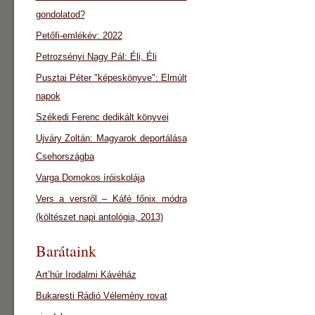
gondolatod?
Petőfi-emlékév: 2022
Petrozsényi Nagy Pál: Éli, Éli
Pusztai Péter "képeskönyve": Elmúlt
napok
Székedi Ferenc dedikált könyvei
Ujváry Zoltán: Magyarok deportálása
Csehországba
Varga Domokos íróiskolája
Vers a versről – Káfé főnix módra
(költészet napi antológia, 2013)
Barátaink
Art’húr Irodalmi Kávéház
Bukaresti Rádió Vélemény rovat