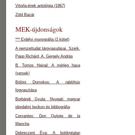
Vitorla-ének antológia (1967)
Zöld Bazár
MEK-újdonságok
*** Erdélyi monográfia (2 kötet)
A nemzettudat tárgyiasulásai. Szerk.
Papp Richárd, A. Gergely András
B. Tomos Hajnal: A mérleg hava
(versek)
Bölöni Domokos: A rablóhús
fogyasztása
Borbándi Gyula: Nyugati magyar
idordalmi lexikon és bibliográfia
Cervantes: Don Quijote de la
Mancha
Debreczeni Éva: A boldogtalan