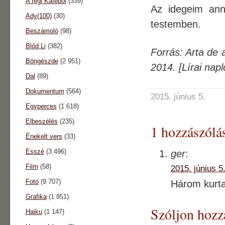
A régi Káféból
(339)
Az idegeim anná
Ady(100)
(30)
testemben.
Beszámoló
(98)
Blőd Li
(382)
Forrás: Arta de 
Böngészde
(2 951)
2014. [Lírai nap
Dal
(89)
Dokumentum
(564)
2015. június 5.
Egyperces
(1 618)
Elbeszélés
(235)
1 hozzászólás
Énekelt vers
(33)
Esszé
(3 496)
ger
:
Film
(58)
2015. június 5
Fotó
(9 707)
Három kurt
Grafika
(1 851)
Szóljon hozz
Haiku
(1 147)