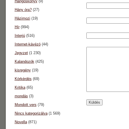
Hangoskönyv
(9)
Hány óra?
(27)
Házimozi
(19)
Hír
(994)
Interjú
(516)
Internet-kávézó
(44)
Jegyzet
(1 230)
Kalandozók
(425)
kisregény
(19)
Körkérdés
(69)
Kritika
(65)
mondás
(3)
Mondott vers
(79)
Nincs kategorizálva
(1 569)
Novella
(871)