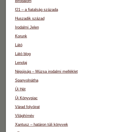
eirodalom
f21 – a fiatalság százada
Huszadik század
Irodalmi Jelen
Korunk
Látó
Látó blog
Lenolaj
Népújság – Múzsa irodalmi melléklet
Spanyolnátha
Új Hét
Új Könyvpiac
Várad folyóirat
Világhírnév
Xantusz – határon túli könyvek