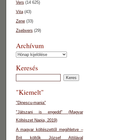
Vers
(14 625)
Vita
(43)
Zene
(33)
Zsebvers
(29)
Archívum
Archívum
Keresés
"Kiemelt"
"Dinescu-mania"
"Játszani is engedd" (Magyar
Költészet Napja, 2019)
A magyar költészettől megihletve –
Brit költők József Attilával