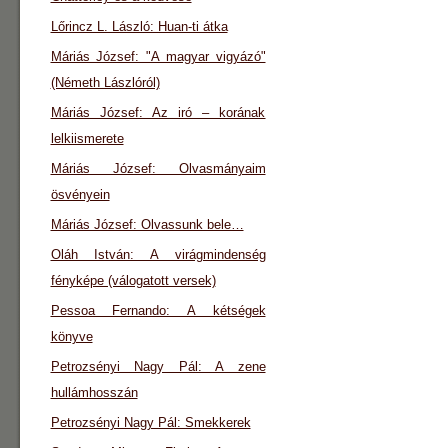
Lőrincz L. László: Huan-ti átka
Máriás József: "A magyar vigyázó"
(Németh Lászlóról)
Máriás József: Az iró – korának
lelkiismerete
Máriás József: Olvasmányaim
ösvényein
Máriás József: Olvassunk bele…
Oláh István: A virágmindenség
fényképe (válogatott versek)
Pessoa Fernando: A kétségek
könyve
Petrozsényi Nagy Pál: A zene
hullámhosszán
Petrozsényi Nagy Pál: Smekkerek