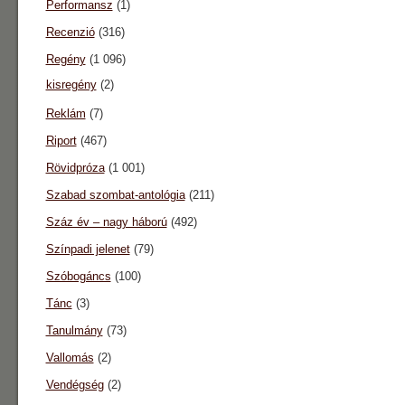
Performansz
(1)
Recenzió
(316)
Regény
(1 096)
kisregény
(2)
Reklám
(7)
Riport
(467)
Rövidpróza
(1 001)
Szabad szombat-antológia
(211)
Száz év – nagy háború
(492)
Színpadi jelenet
(79)
Szóbogáncs
(100)
Tánc
(3)
Tanulmány
(73)
Vallomás
(2)
Vendégség
(2)