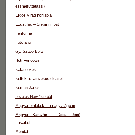
eszmefuttatásai)
Erdős Virág honlapja
Ezüst híd – Srebrni most
Feriforma
Fotótanú
Gy. Szabó Béla
Heti Fortepan
Kalandozók
Költők az árnyékos oldalról
Komán János
Levelek New Yorkból
Magyar emlékek – a nagyvilágban
Magyar Karaván – Dsida Jenő
írásaiból
Mondat