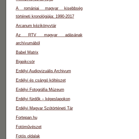
A romániai magyar kisebbség
történeti kronológiája: 1990-2017
Arcanum kézikönyvtár
Az RTV magyar adásának
archívumából
Babel Matrix
Bigpikcsör
Erdélyi Audiovizuális Archivum
Erdélyi és csángó költészet
Erdélyi Fotográfia Múzeum
Erdélyi fürdők – képeslapokon
Erdélyi Magyar Szótörténeti Tár
Fortepan.hu
Fotóművészet
Fotós oldalak