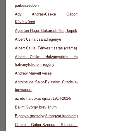
párbeszédben
Ady András-Cseke Gábor:
Kávészünet
Ágoston Hugó: Bukaresti élet, képek
Albert Csilla családregénye
Albert Csilla: Fényes tisztás (dráma)
Albert Csilla: Halványvörös és
halványfekete – regény
Andrew Marvell versei
Antoine de Saint-Exupéry: Citadella-
breviárium
az idő harcokat ujráz /1914-2014/
Bálint György breviárium
Bigonya (mosolygó magyar irodalom)
Cseke Gábor-Szonda Szabolcs: