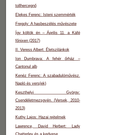
tollhercegnő
Elekes Ferenc: Isteni szemmérték
Fregoly: A hasbeszélés művészete
Így költök én – Április 11. a Káfé
főnixen (2017)
II. Veress Albert: Életszilánkok
Ion Dumbrava: A fehér őrház –
Cantonul alb
Kenéz Ferenc: A szabadulóművész.
Napló és vers(ek)
Keszthelyi György:
Csendéletmezsgyén. (Versek, 2010-
2013)
Kuthy Lajos: Hazai rejtelmek
Lawrence, David Herbert: Lady
Chatterley és a kedvese