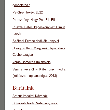
gondolatod?
Petőfi-emlékév: 2022
Petrozsényi Nagy Pál: Éli, Éli
Pusztai Péter "képeskönyve": Elmúlt
napok
Székedi Ferenc dedikált könyvei
Ujváry Zoltán: Magyarok deportálása
Csehországba
Varga Domokos íróiskolája
Vers a versről – Káfé főnix módra
(költészet napi antológia, 2013)
Barátaink
Art’húr Irodalmi Kávéház
Bukaresti Rádió Vélemény rovat