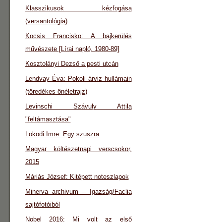
Klasszikusok kézfogása
(versantológia)
Kocsis Francisko: A bajkerülés
művészete [Lírai napló, 1980-89]
Kosztolányi Dezső a pesti utcán
Lendvay Éva: Pokoli árviz hullámain
(töredékes önéletrajz)
Levinschi Szávuly Attila
"feltámasztása"
Lokodi Imre: Egy szuszra
Magyar költészetnapi verscsokor,
2015
Máriás József: Kitépett noteszlapok
Minerva archivum – Igazság/Faclia
sajtófotóiból
Nobel 2016: Mi volt az első