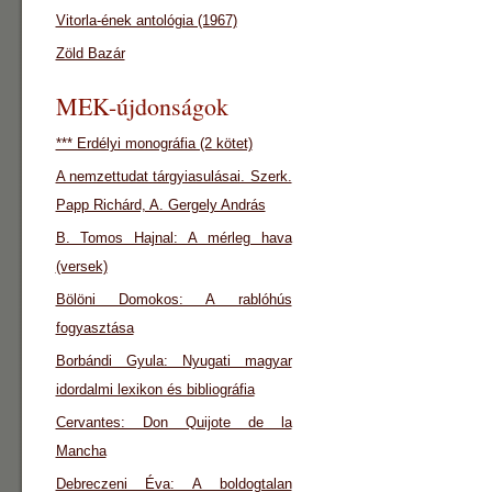
Vitorla-ének antológia (1967)
Zöld Bazár
MEK-újdonságok
*** Erdélyi monográfia (2 kötet)
A nemzettudat tárgyiasulásai. Szerk.
Papp Richárd, A. Gergely András
B. Tomos Hajnal: A mérleg hava
(versek)
Bölöni Domokos: A rablóhús
fogyasztása
Borbándi Gyula: Nyugati magyar
idordalmi lexikon és bibliográfia
Cervantes: Don Quijote de la
Mancha
Debreczeni Éva: A boldogtalan