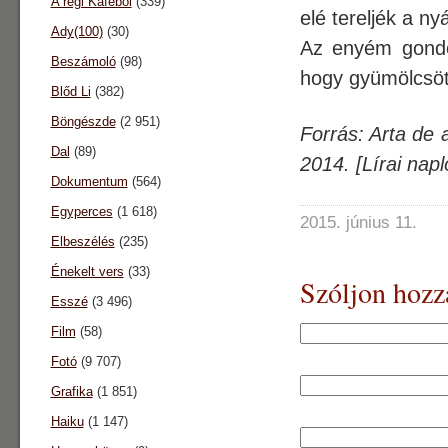
A régi Káféból
(339)
elé tereljék a ny
Ady(100)
(30)
Az enyém gondol
Beszámoló
(98)
hogy gyümölcsöt 
Blőd Li
(382)
Böngészde
(2 951)
Forrás: Arta de 
Dal
(89)
2014. [Lírai nap
Dokumentum
(564)
Egyperces
(1 618)
2015. június 11.
Elbeszélés
(235)
Énekelt vers
(33)
Szóljon hozz
Esszé
(3 496)
Film
(58)
Fotó
(9 707)
Grafika
(1 851)
Haiku
(1 147)