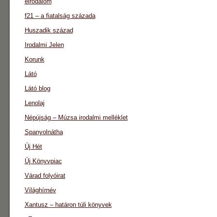
eirodalom
f21 – a fiatalság százada
Huszadik század
Irodalmi Jelen
Korunk
Látó
Látó blog
Lenolaj
Népújság – Múzsa irodalmi melléklet
Spanyolnátha
Új Hét
Új Könyvpiac
Várad folyóirat
Világhírnév
Xantusz – határon túli könyvek