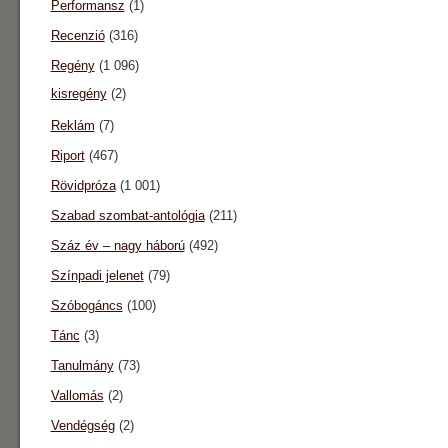
Performansz
(1)
Recenzió
(316)
Regény
(1 096)
kisregény
(2)
Reklám
(7)
Riport
(467)
Rövidpróza
(1 001)
Szabad szombat-antológia
(211)
Száz év – nagy háború
(492)
Színpadi jelenet
(79)
Szóbogáncs
(100)
Tánc
(3)
Tanulmány
(73)
Vallomás
(2)
Vendégség
(2)