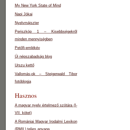
My New York State of Mind
Napi Jókai
Nyelvmájszter
Periszkóp 1 – Kisebbségekről
minden mennyiségben
Petőfi-emlékév
Új népszabadság blog
Urszu kettő
Vallomás-ok – Steigerwald Tibor
fotóblogja
Hasznos
A magyar nyelv értelmező szótára (I-
VII. kötet)
A Romániai Magyar Irodalmi Lexikon
(RMIL) teljes anyaga