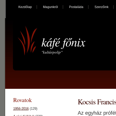
Kezdőlap
Magunkról
Postaláda
Szerzőink
káfé főnix
"kultúrpolip"
Rovatok
Kocsis Franci
1956-2016
(129)
Az egyház prófét