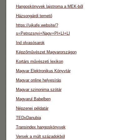
Hangoskönyvek lajstroma a MEK-ből
Házsongárdi temető
https://ujkafe.website/?
s=Petrozsnyi+Nagy+Pl+LI+LI
Ind olvasósarok
Képzőművészet Magyarországon
Kortárs művészeti lexikon
Magyar Elektronikus Könyvtár
Magyar online helyesírás
Magyar szinonima szótár
Magyarul Babelben
Népzenei példatár
TEDxDanubia
Transindex hangoskönyvek
Versek a múlt századokból