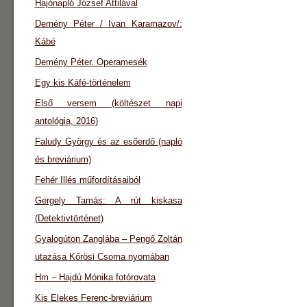
Hajónapló József Attilával
Demény Péter / Ivan Karamazov/:
Kábé
Demény Péter. Operamesék
Egy kis Káfé-történelem
Első versem (költészet napi
antológia, 2016)
Faludy György és az esőerdő (napló
és breviárium)
Fehér Illés műfordításaiból
Gergely Tamás: A rút kiskasa
(Detektivtörténet)
Gyalogúton Zanglába – Pengő Zoltán
utazása Kőrösi Csoma nyomában
Hm – Hajdú Mónika fotórovata
Kis Elekes Ferenc-breviárium