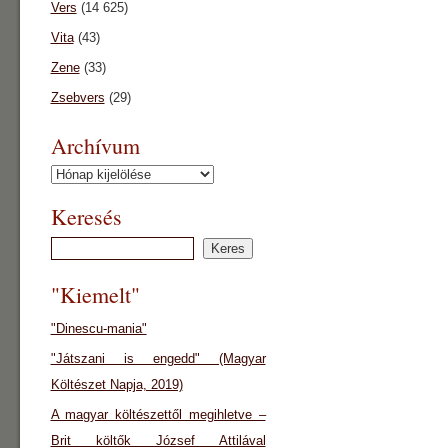
Vers
(14 625)
Vita
(43)
Zene
(33)
Zsebvers
(29)
Archívum
Archívum
Keresés
"Kiemelt"
"Dinescu-mania"
"Játszani is engedd" (Magyar
Költészet Napja, 2019)
A magyar költészettől megihletve –
Brit költők József Attilával