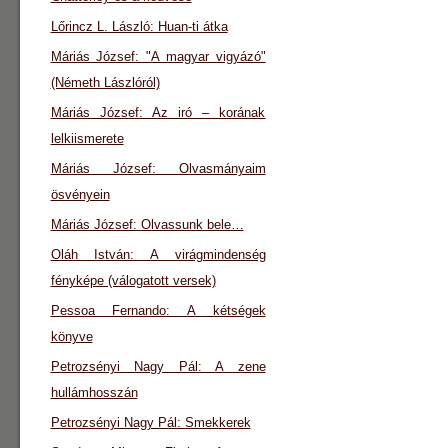
Lőrincz L. László: Huan-ti átka
Máriás József: "A magyar vigyázó"
(Németh Lászlóról)
Máriás József: Az iró – korának
lelkiismerete
Máriás József: Olvasmányaim
ösvényein
Máriás József: Olvassunk bele…
Oláh István: A virágmindenség
fényképe (válogatott versek)
Pessoa Fernando: A kétségek
könyve
Petrozsényi Nagy Pál: A zene
hullámhosszán
Petrozsényi Nagy Pál: Smekkerek