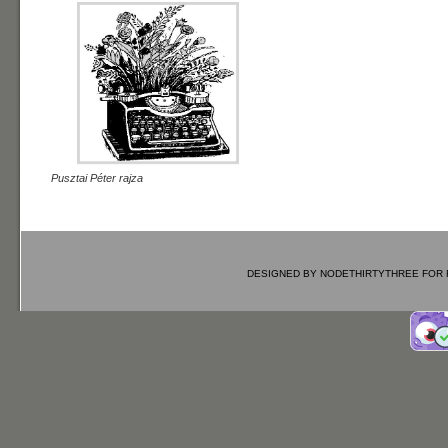
Pusztai Péter rajza
DESIGNED BY
NODETHIRTYTHREE
FOR