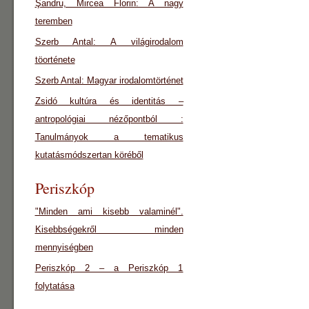
Şandru, Mircea Florin: A nagy
teremben
Szerb Antal: A világirodalom
töorténete
Szerb Antal: Magyar irodalomtörténet
Zsidó kultúra és identitás –
antropológiai nézőpontból :
Tanulmányok a tematikus
kutatásmódszertan köréből
Periszkóp
"Minden ami kisebb valaminél".
Kisebbségekről minden
mennyiségben
Periszkóp 2 – a Periszkóp 1
folytatása