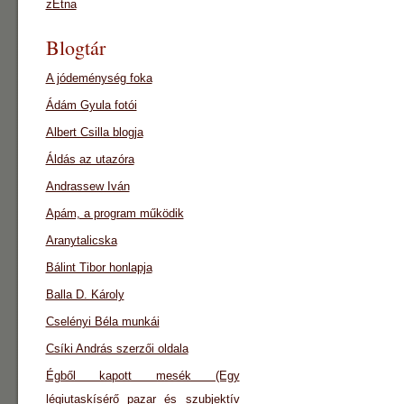
zEtna
Blogtár
A jódeménység foka
Ádám Gyula fotói
Albert Csilla blogja
Áldás az utazóra
Andrassew Iván
Apám, a program működik
Aranytalicska
Bálint Tibor honlapja
Balla D. Károly
Cselényi Béla munkái
Csíki András szerzői oldala
Égből kapott mesék (Egy
légiutaskísérő pazar és szubjektív