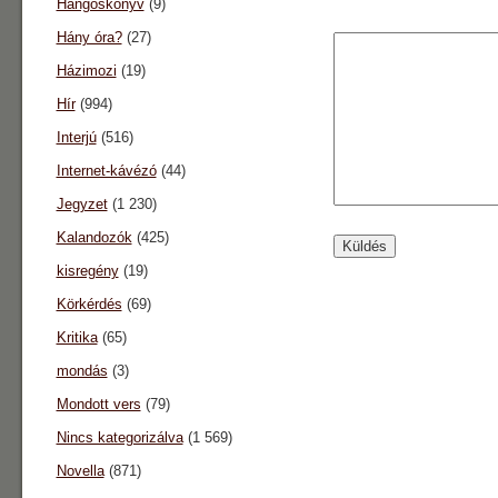
Hangoskönyv
(9)
Hány óra?
(27)
Házimozi
(19)
Hír
(994)
Interjú
(516)
Internet-kávézó
(44)
Jegyzet
(1 230)
Kalandozók
(425)
kisregény
(19)
Körkérdés
(69)
Kritika
(65)
mondás
(3)
Mondott vers
(79)
Nincs kategorizálva
(1 569)
Novella
(871)