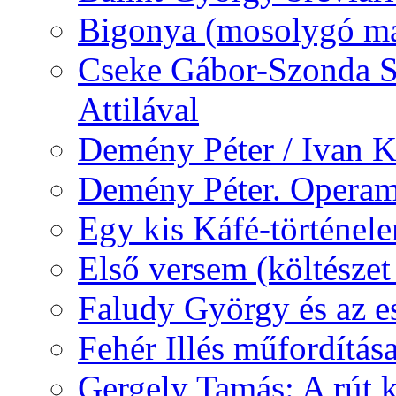
Bigonya (mosolygó ma
Cseke Gábor-Szonda S
Attilával
Demény Péter / Ivan 
Demény Péter. Opera
Egy kis Káfé-történel
Első versem (költészet
Faludy György és az e
Fehér Illés műfordítás
Gergely Tamás: A rút k