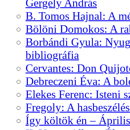
Gergely András
B. Tomos Hajnal: A mé
Bölöni Domokos: A ra
Borbándi Gyula: Nyuga
bibliográfia
Cervantes: Don Quijot
Debreczeni Éva: A bol
Elekes Ferenc: Isteni
Fregoly: A hasbeszélé
Így költök én – Áprili