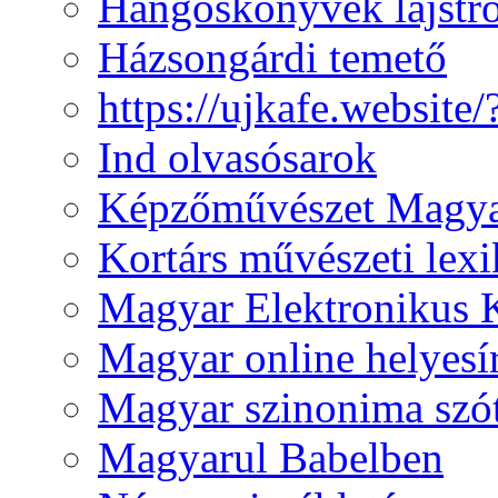
Hangoskönyvek lajst
Házsongárdi temető
https://ujkafe.websit
Ind olvasósarok
Képzőművészet Magya
Kortárs művészeti lex
Magyar Elektronikus 
Magyar online helyesí
Magyar szinonima szó
Magyarul Babelben