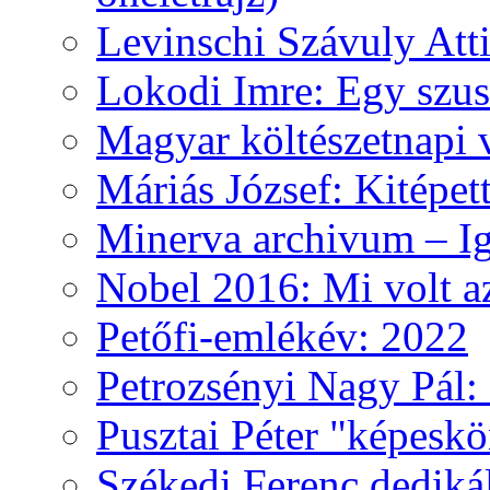
Levinschi Szávuly Atti
Lokodi Imre: Egy szus
Magyar költészetnapi 
Máriás József: Kitépet
Minerva archivum – Iga
Nobel 2016: Mi volt a
Petőfi-emlékév: 2022
Petrozsényi Nagy Pál: 
Pusztai Péter "képesk
Székedi Ferenc dediká