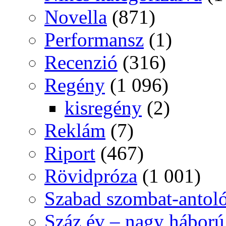
Novella
(871)
Performansz
(1)
Recenzió
(316)
Regény
(1 096)
kisregény
(2)
Reklám
(7)
Riport
(467)
Rövidpróza
(1 001)
Szabad szombat-antol
Száz év – nagy háború