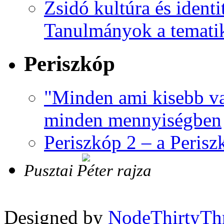
Zsidó kultúra és identi
Tanulmányok a tematik
Periszkóp
"Minden ami kisebb va
minden mennyiségben
Periszkóp 2 – a Perisz
Pusztai Péter rajza
Designed by
NodeThirtyTh