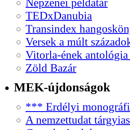
Népzenei példatár
TEDxDanubia
Transindex hangoskö
Versek a múlt százado
Vitorla-ének antológia
Zöld Bazár
MEK-újdonságok
*** Erdélyi monográfia
A nemzettudat tárgyias