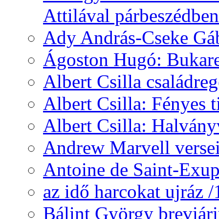
Attilával párbeszédben
Ady András-Cseke Gáb
Ágoston Hugó: Bukares
Albert Csilla családre
Albert Csilla: Fényes t
Albert Csilla: Halvány
Andrew Marvell verse
Antoine de Saint-Exup
az idő harcokat ujráz 
Bálint György breviár