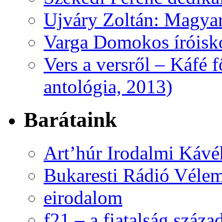
Ujváry Zoltán: Magyar
Varga Domokos íróisk
Vers a versről – Káfé 
antológia, 2013)
Barátaink
Art’húr Irodalmi Kávé
Bukaresti Rádió Vélem
eirodalom
f21 – a fiatalság száza