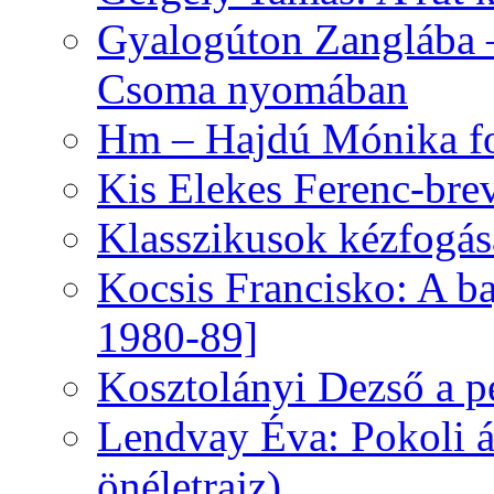
Gyalogúton Zanglába –
Csoma nyomában
Hm – Hajdú Mónika fo
Kis Elekes Ferenc-bre
Klasszikusok kézfogás
Kocsis Francisko: A ba
1980-89]
Kosztolányi Dezső a pe
Lendvay Éva: Pokoli á
önéletrajz)