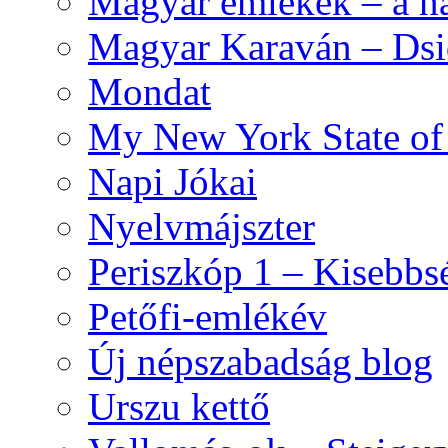
Magyar emlékek – a n
Magyar Karaván – Dsid
Mondat
My New York State o
Napi Jókai
Nyelvmájszter
Periszkóp 1 – Kisebb
Petőfi-emlékév
Új népszabadság blog
Urszu kettő