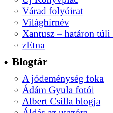
Várad folyóirat
Világhírnév
Xantusz – határon túl
zEtna
Blogtár
A jódeménység foka
Ádám Gyula fotói
Albert Csilla blogja
Áldás az utazóra