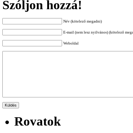
Szóljon hozzá!
Név (kötelező megadni)
E-mail (nem lesz nyilvános) (kötelező meg
Weboldal
Rovatok