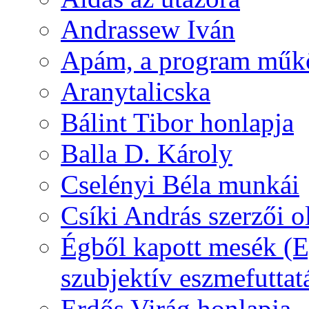
Andrassew Iván
Apám, a program műk
Aranytalicska
Bálint Tibor honlapja
Balla D. Károly
Cselényi Béla munkái
Csíki András szerzői o
Égből kapott mesék (Eg
szubjektív eszmefuttat
Erdős Virág honlapja