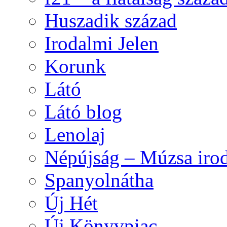
Huszadik század
Irodalmi Jelen
Korunk
Látó
Látó blog
Lenolaj
Népújság – Múzsa irod
Spanyolnátha
Új Hét
Új Könyvpiac