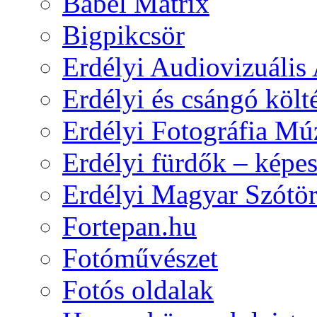
Babel Matrix
Bigpikcsör
Erdélyi Audiovizuális
Erdélyi és csángó költ
Erdélyi Fotográfia M
Erdélyi fürdők – képe
Erdélyi Magyar Szótör
Fortepan.hu
Fotóművészet
Fotós oldalak