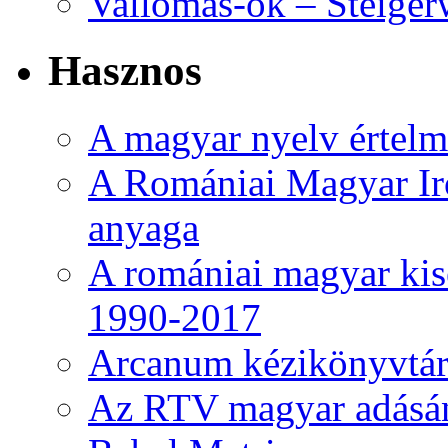
Vallomás-ok – Steiger
Hasznos
A magyar nyelv értelme
A Romániai Magyar Ir
anyaga
A romániai magyar kise
1990-2017
Arcanum kézikönyvtá
Az RTV magyar adásá