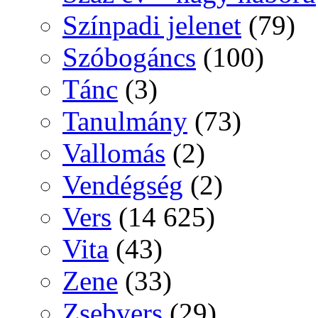
Színpadi jelenet
(79)
Szóbogáncs
(100)
Tánc
(3)
Tanulmány
(73)
Vallomás
(2)
Vendégség
(2)
Vers
(14 625)
Vita
(43)
Zene
(33)
Zsebvers
(29)