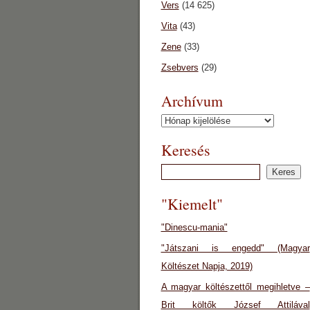
Vers
(14 625)
Vita
(43)
Zene
(33)
Zsebvers
(29)
Archívum
Archívum
Keresés
"Kiemelt"
"Dinescu-mania"
"Játszani is engedd" (Magyar
Költészet Napja, 2019)
A magyar költészettől megihletve –
Brit költők József Attilával