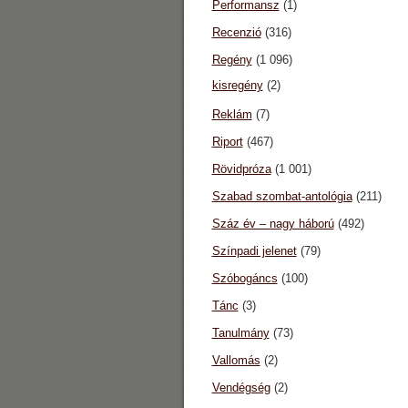
Performansz
(1)
Recenzió
(316)
Regény
(1 096)
kisregény
(2)
Reklám
(7)
Riport
(467)
Rövidpróza
(1 001)
Szabad szombat-antológia
(211)
Száz év – nagy háború
(492)
Színpadi jelenet
(79)
Szóbogáncs
(100)
Tánc
(3)
Tanulmány
(73)
Vallomás
(2)
Vendégség
(2)