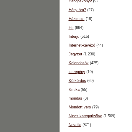
Hangoskönyv
(9)
Hány óra?
(27)
Házimozi
(19)
Hír
(994)
Interjú
(516)
Internet-kávézó
(44)
Jegyzet
(1 230)
Kalandozók
(425)
kisregény
(19)
Körkérdés
(69)
Kritika
(65)
mondás
(3)
Mondott vers
(79)
Nincs kategorizálva
(1 569)
Novella
(871)