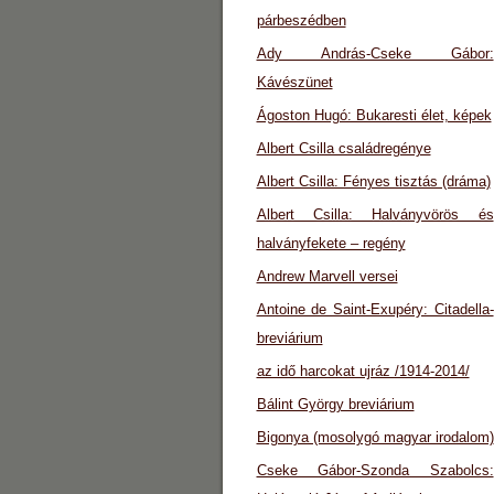
párbeszédben
Ady András-Cseke Gábor:
Kávészünet
Ágoston Hugó: Bukaresti élet, képek
Albert Csilla családregénye
Albert Csilla: Fényes tisztás (dráma)
Albert Csilla: Halványvörös és
halványfekete – regény
Andrew Marvell versei
Antoine de Saint-Exupéry: Citadella-
breviárium
az idő harcokat ujráz /1914-2014/
Bálint György breviárium
Bigonya (mosolygó magyar irodalom)
Cseke Gábor-Szonda Szabolcs: