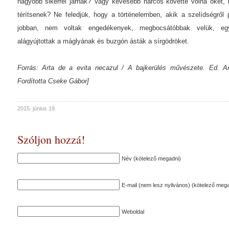
nagyobb sikerrel járnak? Vagy kevesebb harcos követte volna őket, 
térítsenek? Ne feledjük, hogy a történelemben, akik a szelídségről
jobban, nem voltak engedékenyek, megbocsátóbbak velük, egy-
alágyújtottak a máglyának és buzgón ásták a sírgödröket.
Forrás: Arta de a evita necazul / A bajkerülés művészete. Ed. Ard
Fordította Cseke Gábor]
2015. június 19.
Szóljon hozzá!
Név (kötelező megadni)
E-mail (nem lesz nyilvános) (kötelező mega
Weboldal