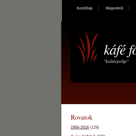
Kezdőlap
Magunkról
káfé f
"kultúrpolip"
Rovatok
1956-2016
(129)