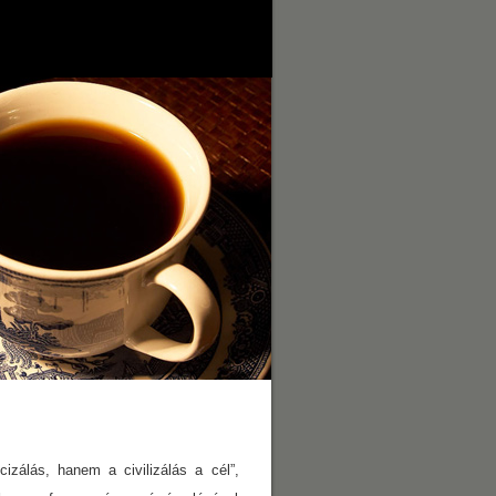
izálás, hanem a civilizálás a cél”,