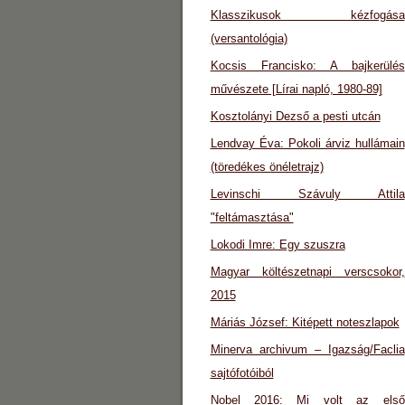
Klasszikusok kézfogása
(versantológia)
Kocsis Francisko: A bajkerülés
művészete [Lírai napló, 1980-89]
Kosztolányi Dezső a pesti utcán
Lendvay Éva: Pokoli árviz hullámain
(töredékes önéletrajz)
Levinschi Szávuly Attila
"feltámasztása"
Lokodi Imre: Egy szuszra
Magyar költészetnapi verscsokor,
2015
Máriás József: Kitépett noteszlapok
Minerva archivum – Igazság/Faclia
sajtófotóiból
Nobel 2016: Mi volt az első