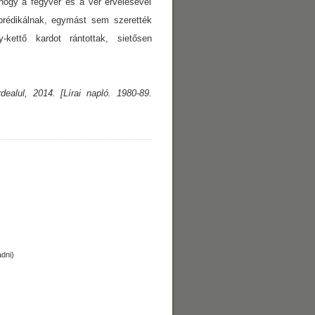
hogy a fegyver és a vér érvelésével
 prédikálnak, egymást sem szerették
kettő kardot rántottak, sietősen
ealul, 2014. [Lírai napló. 1980-89.
dni)