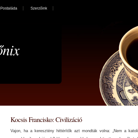
Postaláda
Szerzőink
őnix
Kocsis Francisko: Civilizáció
Vajon, ha a keresztény hittérítők azt mondták volna: „Nem a katolic