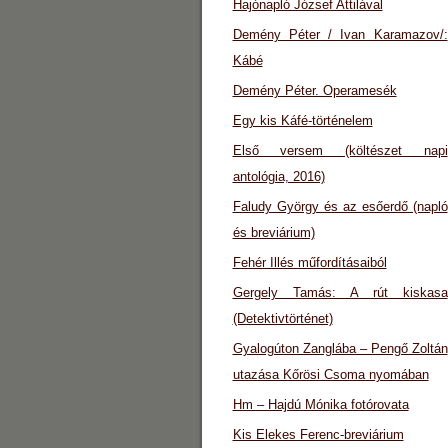
Hajónapló József Attilával
Demény Péter / Ivan Karamazov/:
Kábé
Demény Péter. Operamesék
Egy kis Káfé-történelem
Első versem (költészet napi
antológia, 2016)
Faludy György és az esőerdő (napló
és breviárium)
Fehér Illés műfordításaiból
Gergely Tamás: A rút kiskasa
(Detektivtörténet)
Gyalogúton Zanglába – Pengő Zoltán
utazása Kőrösi Csoma nyomában
Hm – Hajdú Mónika fotórovata
Kis Elekes Ferenc-breviárium