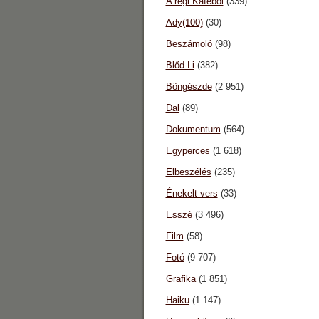
A régi Káféból
(339)
Ady(100)
(30)
Beszámoló
(98)
Blőd Li
(382)
Böngészde
(2 951)
Dal
(89)
Dokumentum
(564)
Egyperces
(1 618)
Elbeszélés
(235)
Énekelt vers
(33)
Esszé
(3 496)
Film
(58)
Fotó
(9 707)
Grafika
(1 851)
Haiku
(1 147)