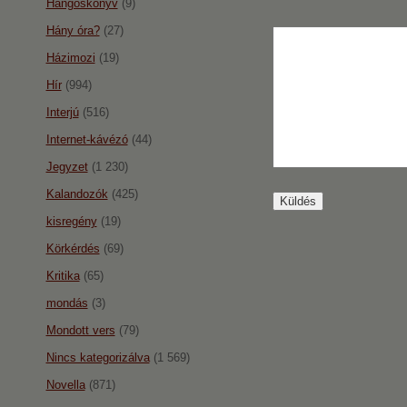
Hangoskönyv
(9)
Hány óra?
(27)
Házimozi
(19)
Hír
(994)
Interjú
(516)
Internet-kávézó
(44)
Jegyzet
(1 230)
Kalandozók
(425)
kisregény
(19)
Körkérdés
(69)
Kritika
(65)
mondás
(3)
Mondott vers
(79)
Nincs kategorizálva
(1 569)
Novella
(871)