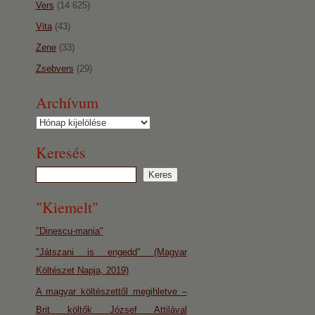
Vers
(14 625)
Vita
(43)
Zene
(33)
Zsebvers
(29)
Archívum
Archívum
Keresés
"Kiemelt"
"Dinescu-mania"
"Játszani is engedd" (Magyar
Költészet Napja, 2019)
A magyar költészettől megihletve –
Brit költők József Attilával