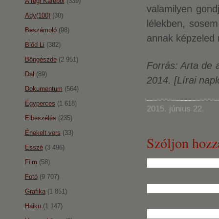
A régi Káféból
(339)
valamilyen gond
Ady(100)
(30)
lélekben, sosem
Beszámoló
(98)
annak képzeled
Blőd Li
(382)
Böngészde
(2 951)
Forrás: Arta de 
Dal
(89)
2014. [Lírai nap
Dokumentum
(564)
Egyperces
(1 618)
2015. június 22.
Elbeszélés
(235)
Énekelt vers
(33)
Szóljon hozz
Esszé
(3 496)
Film
(58)
Fotó
(9 707)
Grafika
(1 851)
Haiku
(1 147)