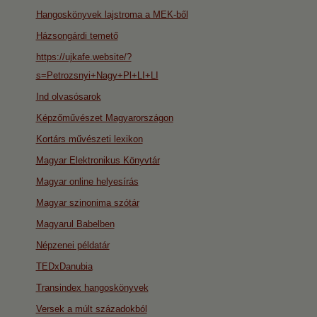
Hangoskönyvek lajstroma a MEK-ből
Házsongárdi temető
https://ujkafe.website/?
s=Petrozsnyi+Nagy+Pl+LI+LI
Ind olvasósarok
Képzőművészet Magyarországon
Kortárs művészeti lexikon
Magyar Elektronikus Könyvtár
Magyar online helyesírás
Magyar szinonima szótár
Magyarul Babelben
Népzenei példatár
TEDxDanubia
Transindex hangoskönyvek
Versek a múlt századokból