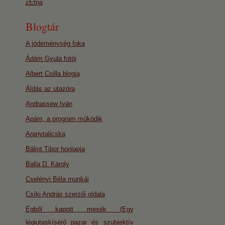
zEtna
Blogtár
A jódeménység foka
Ádám Gyula fotói
Albert Csilla blogja
Áldás az utazóra
Andrassew Iván
Apám, a program működik
Aranytalicska
Bálint Tibor honlapja
Balla D. Károly
Cselényi Béla munkái
Csíki András szerzői oldala
Égből kapott mesék (Egy
légiutaskísérő pazar és szubjektív