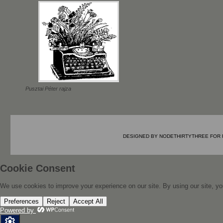
Pusztai Péter rajza
DESIGNED BY
NODETHIRTYTHREE
FOR