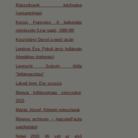
Klasszikusok kézfogása
(versantológia)
Kocsis Francisko: A bajkerülés
művészete [Lírai napló, 1980-89]
Kosztolányi Dezső a pesti utcán
Lendvay Éva: Pokoli árviz hullámain
(töredékes önéletrajz)
Levinschi Szávuly Attila
"feltámasztása"
Lokodi Imre: Egy szuszra
Magyar költészetnapi verscsokor,
2015
Máriás József: Kitépett noteszlapok
Minerva archivum – Igazság/Faclia
sajtófotóiból
Nobel 2016: Mi volt az első