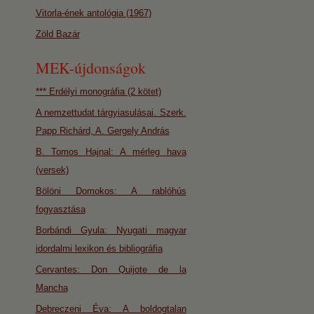
Vitorla-ének antológia (1967)
Zöld Bazár
MEK-újdonságok
*** Erdélyi monográfia (2 kötet)
A nemzettudat tárgyiasulásai. Szerk.
Papp Richárd, A. Gergely András
B. Tomos Hajnal: A mérleg hava
(versek)
Bölöni Domokos: A rablóhús
fogyasztása
Borbándi Gyula: Nyugati magyar
idordalmi lexikon és bibliográfia
Cervantes: Don Quijote de la
Mancha
Debreczeni Éva: A boldogtalan