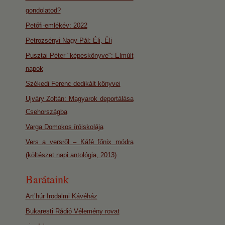
gondolatod?
Petőfi-emlékév: 2022
Petrozsényi Nagy Pál: Éli, Éli
Pusztai Péter "képeskönyve": Elmúlt
napok
Székedi Ferenc dedikált könyvei
Ujváry Zoltán: Magyarok deportálása
Csehországba
Varga Domokos íróiskolája
Vers a versről – Káfé főnix módra
(költészet napi antológia, 2013)
Barátaink
Art’húr Irodalmi Kávéház
Bukaresti Rádió Vélemény rovat