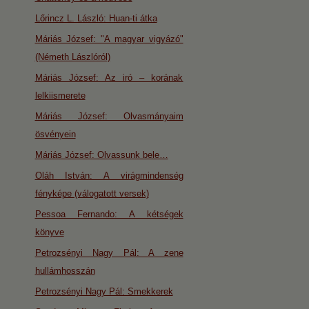
Lőrincz L. László: Huan-ti átka
Máriás József: "A magyar vigyázó"
(Németh Lászlóról)
Máriás József: Az iró – korának
lelkiismerete
Máriás József: Olvasmányaim
ösvényein
Máriás József: Olvassunk bele…
Oláh István: A virágmindenség
fényképe (válogatott versek)
Pessoa Fernando: A kétségek
könyve
Petrozsényi Nagy Pál: A zene
hullámhosszán
Petrozsényi Nagy Pál: Smekkerek