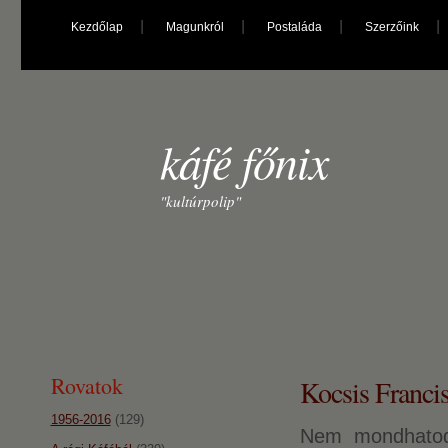
Kezdőlap
Magunkról
Postaláda
Szerzőink
káfé főnix
"kultúrpolip"
Rovatok
Kocsis Francis
1956-2016
(129)
Nem mondhatod 