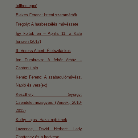
tollhercegnő
Elekes Ferenc: Isteni szemmérték
Fregoly: A hasbeszélés művészete
Így költök én – Április 11. a Káfé
főnixen (2017)
II. Veress Albert: Életszilánkok
Ion Dumbrava: A fehér őrház –
Cantonul alb
Kenéz Ferenc: A szabadulóművész.
Napló és vers(ek)
Keszthelyi György:
Csendéletmezsgyén. (Versek, 2010-
2013)
Kuthy Lajos: Hazai rejtelmek
Lawrence, David Herbert: Lady
Chatterley és a kedvese