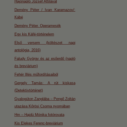
Hajónapló József Attilával
Demény Péter / Ivan Karamazov/:
Kábé
Demény Péter. Operamesék
Egy kis Káfé-történelem
Első versem (költészet napi
antológia, 2016)
Faludy György és az esőerdő (napló
és breviárium)
Fehér Illés műfordításaiból
Gergely Tamás: A rút kiskasa
(Detektivtörténet)
Gyalogúton Zanglába – Pengő Zoltán
utazása Kőrösi Csoma nyomában
Hm – Hajdú Mónika fotórovata
Kis Elekes Ferenc-breviárium