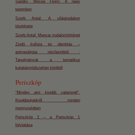
Şandru, Mircea Florin: A nagy
teremben
Szerb Antal: A világirodalom
töorténete
Szerb Antal: Magyar irodalomtörténet
Zsidó kultúra és identitás –
antropológiai nézőpontból :
Tanulmányok a tematikus
kutatásmódszertan köréből
Periszkóp
"Minden ami kisebb valaminél".
Kisebbségekről minden
mennyiségben
Periszkóp 2 – a Periszkóp 1
folytatása