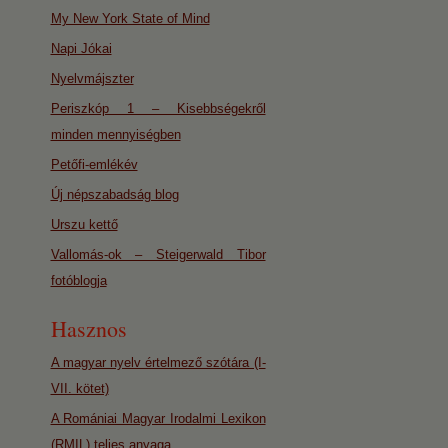
My New York State of Mind
Napi Jókai
Nyelvmájszter
Periszkóp 1 – Kisebbségekről
minden mennyiségben
Petőfi-emlékév
Új népszabadság blog
Urszu kettő
Vallomás-ok – Steigerwald Tibor
fotóblogja
Hasznos
A magyar nyelv értelmező szótára (I-
VII. kötet)
A Romániai Magyar Irodalmi Lexikon
(RMIL) teljes anyaga