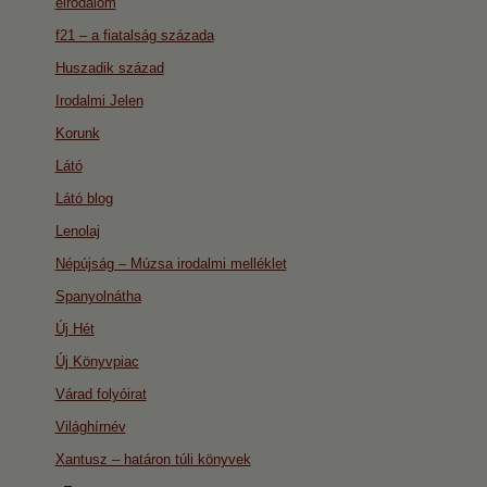
eirodalom
f21 – a fiatalság százada
Huszadik század
Irodalmi Jelen
Korunk
Látó
Látó blog
Lenolaj
Népújság – Múzsa irodalmi melléklet
Spanyolnátha
Új Hét
Új Könyvpiac
Várad folyóirat
Világhírnév
Xantusz – határon túli könyvek