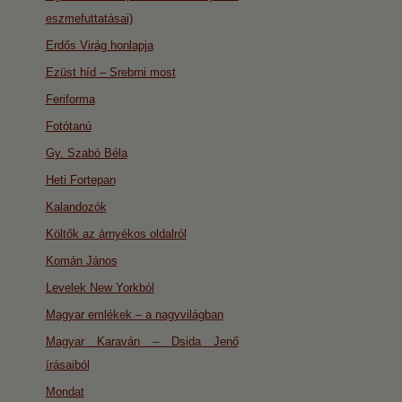
eszmefuttatásai)
Erdős Virág honlapja
Ezüst híd – Srebrni most
Feriforma
Fotótanú
Gy. Szabó Béla
Heti Fortepan
Kalandozók
Költők az árnyékos oldalról
Komán János
Levelek New Yorkból
Magyar emlékek – a nagyvilágban
Magyar Karaván – Dsida Jenő
írásaiból
Mondat