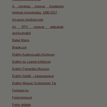
A romániai magyar kisebbség
történeti kronológiája: 1990-2017
Arcanum kézikönyvtár
Az RTV magyar adásának
archívumából
Babel Matrix
Bigpikcsör
Erdélyi Audiovizuális Archivum
Erdélyi és csángó költészet
Erdélyi Fotográfia Múzeum
Erdélyi fürdők – képeslapokon
Erdélyi Magyar Szótörténeti Tár
Fortepan.hu
Fotóművészet
Fotós oldalak