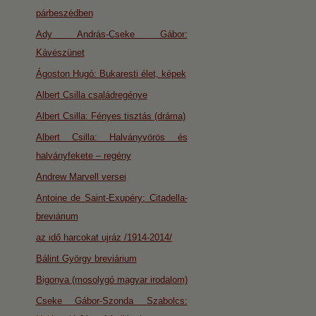
párbeszédben
Ady András-Cseke Gábor:
Kávészünet
Ágoston Hugó: Bukaresti élet, képek
Albert Csilla családregénye
Albert Csilla: Fényes tisztás (dráma)
Albert Csilla: Halványvörös és
halványfekete – regény
Andrew Marvell versei
Antoine de Saint-Exupéry: Citadella-
breviárium
az idő harcokat ujráz /1914-2014/
Bálint György breviárium
Bigonya (mosolygó magyar irodalom)
Cseke Gábor-Szonda Szabolcs: