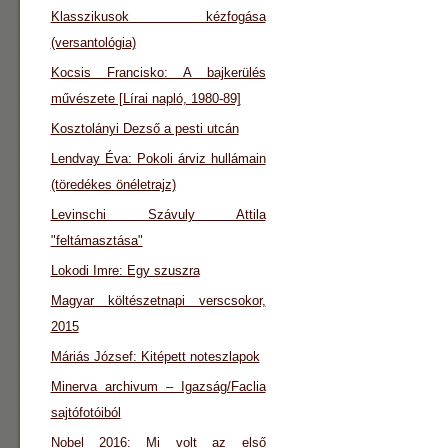
Klasszikusok kézfogása
(versantológia)
Kocsis Francisko: A bajkerülés
művészete [Lírai napló, 1980-89]
Kosztolányi Dezső a pesti utcán
Lendvay Éva: Pokoli árviz hullámain
(töredékes önéletrajz)
Levinschi Szávuly Attila
"feltámasztása"
Lokodi Imre: Egy szuszra
Magyar költészetnapi verscsokor,
2015
Máriás József: Kitépett noteszlapok
Minerva archivum – Igazság/Faclia
sajtófotóiból
Nobel 2016: Mi volt az első