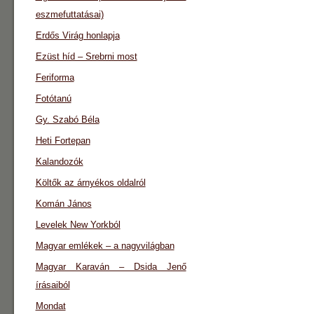
eszmefuttatásai)
Erdős Virág honlapja
Ezüst híd – Srebrni most
Feriforma
Fotótanú
Gy. Szabó Béla
Heti Fortepan
Kalandozók
Költők az árnyékos oldalról
Komán János
Levelek New Yorkból
Magyar emlékek – a nagyvilágban
Magyar Karaván – Dsida Jenő
írásaiból
Mondat