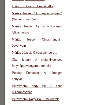
Lőrincz L. László: Huan-ti átka
Máriás József: "A magyar vigyázó"
(Németh Lászlóról)
Máriás József: Az iró – korának
lelkiismerete
Máriás József: Olvasmányaim
ösvényein
Máriás József: Olvassunk bele…
Oláh István: A virágmindenség
fényképe (válogatott versek)
Pessoa Fernando: A kétségek
könyve
Petrozsényi Nagy Pál: A zene
hullámhosszán
Petrozsényi Nagy Pál: Smekkerek