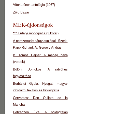
Vitorla-ének antológia (1967)
Zöld Bazár
MEK-újdonságok
*** Erdélyi monográfia (2 kötet)
A nemzettudat tárgyiasulásai. Szerk.
Papp Richárd, A. Gergely András
B. Tomos Hajnal: A mérleg hava
(versek)
Bölöni Domokos: A rablóhús
fogyasztása
Borbándi Gyula: Nyugati magyar
idordalmi lexikon és bibliográfia
Cervantes: Don Quijote de la
Mancha
Debreczeni Éva: A boldogtalan