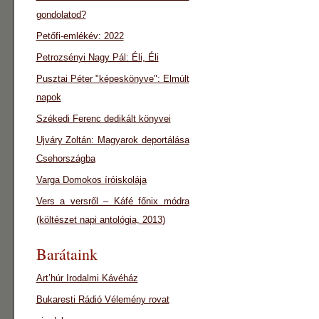
gondolatod?
Petőfi-emlékév: 2022
Petrozsényi Nagy Pál: Éli, Éli
Pusztai Péter "képeskönyve": Elmúlt
napok
Székedi Ferenc dedikált könyvei
Ujváry Zoltán: Magyarok deportálása
Csehországba
Varga Domokos íróiskolája
Vers a versről – Káfé főnix módra
(költészet napi antológia, 2013)
Barátaink
Art’húr Irodalmi Kávéház
Bukaresti Rádió Vélemény rovat