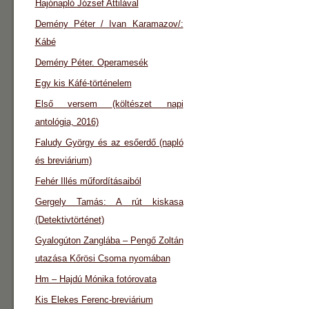
Hajónapló József Attilával
Demény Péter / Ivan Karamazov/:
Kábé
Demény Péter. Operamesék
Egy kis Káfé-történelem
Első versem (költészet napi
antológia, 2016)
Faludy György és az esőerdő (napló
és breviárium)
Fehér Illés műfordításaiból
Gergely Tamás: A rút kiskasa
(Detektivtörténet)
Gyalogúton Zanglába – Pengő Zoltán
utazása Kőrösi Csoma nyomában
Hm – Hajdú Mónika fotórovata
Kis Elekes Ferenc-breviárium