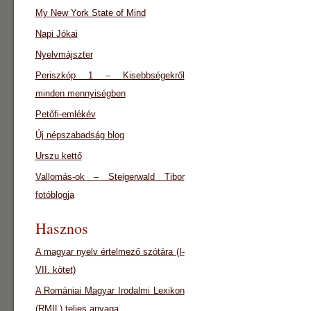
My New York State of Mind
Napi Jókai
Nyelvmájszter
Periszkóp 1 – Kisebbségekről
minden mennyiségben
Petőfi-emlékév
Új népszabadság blog
Urszu kettő
Vallomás-ok – Steigerwald Tibor
fotóblogja
Hasznos
A magyar nyelv értelmező szótára (I-
VII. kötet)
A Romániai Magyar Irodalmi Lexikon
(RMIL) teljes anyaga