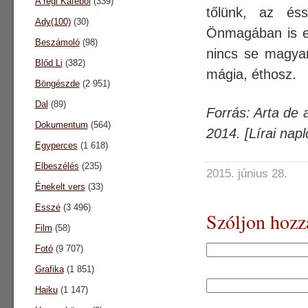
A régi Káféból
(339)
tőlünk, az éss
Ady(100)
(30)
Önmagában is er
Beszámoló
(98)
nincs se magyar
Blőd Li
(382)
mágia, éthosz.
Böngészde
(2 951)
Dal
(89)
Forrás: Arta de 
Dokumentum
(564)
2014. [Lírai nap
Egyperces
(1 618)
Elbeszélés
(235)
2015. június 28.
Énekelt vers
(33)
Esszé
(3 496)
Szóljon hozz
Film
(58)
Fotó
(9 707)
Grafika
(1 851)
Haiku
(1 147)