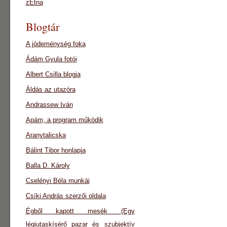
zEtna
Blogtár
A jódeménység foka
Ádám Gyula fotói
Albert Csilla blogja
Áldás az utazóra
Andrassew Iván
Apám, a program működik
Aranytalicska
Bálint Tibor honlapja
Balla D. Károly
Cselényi Béla munkái
Csíki András szerzői oldala
Égből kapott mesék (Egy
légiutaskísérő pazar és szubjektív