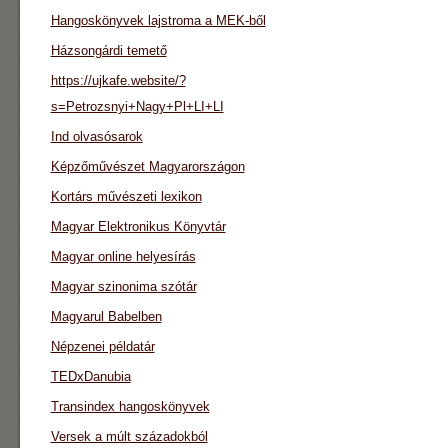
Hangoskönyvek lajstroma a MEK-ből
Házsongárdi temető
https://ujkafe.website/?
s=Petrozsnyi+Nagy+Pl+LI+LI
Ind olvasósarok
Képzőművészet Magyarországon
Kortárs művészeti lexikon
Magyar Elektronikus Könyvtár
Magyar online helyesírás
Magyar szinonima szótár
Magyarul Babelben
Népzenei példatár
TEDxDanubia
Transindex hangoskönyvek
Versek a múlt századokból