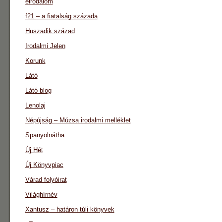
eirodalom
f21 – a fiatalság százada
Huszadik század
Irodalmi Jelen
Korunk
Látó
Látó blog
Lenolaj
Népújság – Múzsa irodalmi melléklet
Spanyolnátha
Új Hét
Új Könyvpiac
Várad folyóirat
Világhírnév
Xantusz – határon túli könyvek