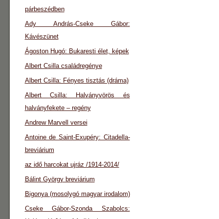
párbeszédben
Ady András-Cseke Gábor:
Kávészünet
Ágoston Hugó: Bukaresti élet, képek
Albert Csilla családregénye
Albert Csilla: Fényes tisztás (dráma)
Albert Csilla: Halványvörös és
halványfekete – regény
Andrew Marvell versei
Antoine de Saint-Exupéry: Citadella-
breviárium
az idő harcokat ujráz /1914-2014/
Bálint György breviárium
Bigonya (mosolygó magyar irodalom)
Cseke Gábor-Szonda Szabolcs: