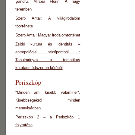
Şandru, Mircea Florin: A nagy
teremben
Szerb Antal: A világirodalom
töorténete
Szerb Antal: Magyar irodalomtörténet
Zsidó kultúra és identitás –
antropológiai nézőpontból :
Tanulmányok a tematikus
kutatásmódszertan köréből
Periszkóp
"Minden ami kisebb valaminél".
Kisebbségekről minden
mennyiségben
Periszkóp 2 – a Periszkóp 1
folytatása