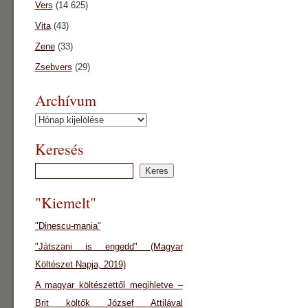
Vers
(14 625)
Vita
(43)
Zene
(33)
Zsebvers
(29)
Archívum
Archívum
Keresés
"Kiemelt"
"Dinescu-mania"
"Játszani is engedd" (Magyar
Költészet Napja, 2019)
A magyar költészettől megihletve –
Brit költők József Attilával