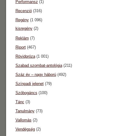
Performansz
(1)
Recenzió
(316)
Regény
(1 096)
kisregény
(2)
Reklám
(7)
Riport
(467)
Rövidpróza
(1 001)
Szabad szombat-antológia
(211)
Száz év – nagy háború
(492)
Színpadi jelenet
(79)
Szóbogáncs
(100)
Tánc
(3)
Tanulmány
(73)
Vallomás
(2)
Vendégség
(2)