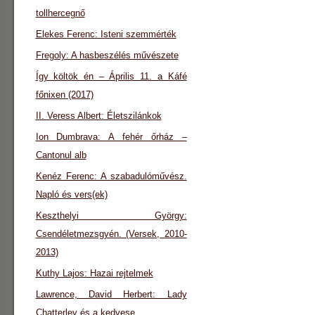
tollhercegnő
Elekes Ferenc: Isteni szemmérték
Fregoly: A hasbeszélés művészete
Így költök én – Április 11. a Káfé
főnixen (2017)
II. Veress Albert: Életszilánkok
Ion Dumbrava: A fehér őrház –
Cantonul alb
Kenéz Ferenc: A szabadulóművész.
Napló és vers(ek)
Keszthelyi György:
Csendéletmezsgyén. (Versek, 2010-
2013)
Kuthy Lajos: Hazai rejtelmek
Lawrence, David Herbert: Lady
Chatterley és a kedvese