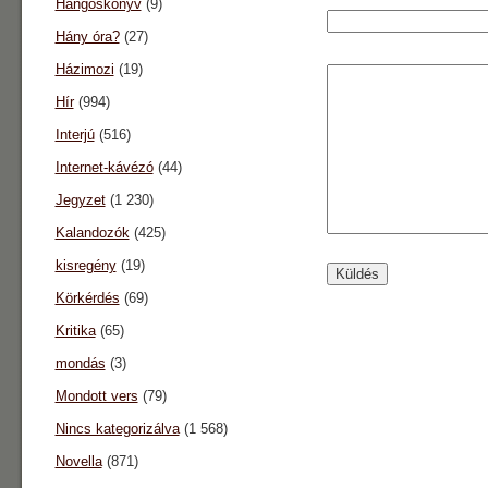
Hangoskönyv
(9)
Hány óra?
(27)
Házimozi
(19)
Hír
(994)
Interjú
(516)
Internet-kávézó
(44)
Jegyzet
(1 230)
Kalandozók
(425)
kisregény
(19)
Körkérdés
(69)
Kritika
(65)
mondás
(3)
Mondott vers
(79)
Nincs kategorizálva
(1 568)
Novella
(871)