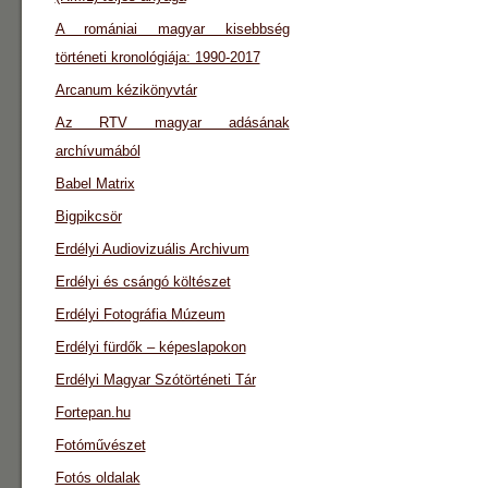
A romániai magyar kisebbség
történeti kronológiája: 1990-2017
Arcanum kézikönyvtár
Az RTV magyar adásának
archívumából
Babel Matrix
Bigpikcsör
Erdélyi Audiovizuális Archivum
Erdélyi és csángó költészet
Erdélyi Fotográfia Múzeum
Erdélyi fürdők – képeslapokon
Erdélyi Magyar Szótörténeti Tár
Fortepan.hu
Fotóművészet
Fotós oldalak