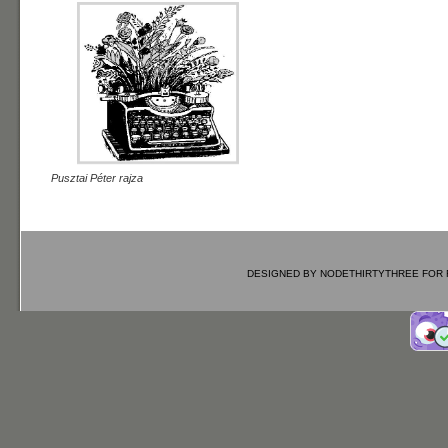
Pusztai Péter rajza
DESIGNED BY
NODETHIRTYTHREE
FOR