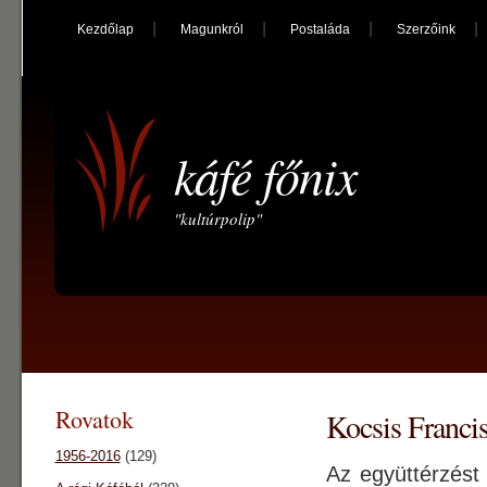
Kezdőlap
Magunkról
Postaláda
Szerzőink
káfé főnix
"kultúrpolip"
Rovatok
Kocsis Francis
1956-2016
(129)
Az együttérzést