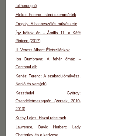
tollhercegnő
Elekes Ferenc: Isteni szemmérték
Fregoly: A hasbeszélés művészete
Így költök én – Április 11. a Káfé
főnixen (2017)
II. Veress Albert: Életszilánkok
Ion Dumbrava: A fehér őrház –
Cantonul alb
Kenéz Ferenc: A szabadulóművész.
Napló és vers(ek)
Keszthelyi György:
Csendéletmezsgyén. (Versek, 2010-
2013)
Kuthy Lajos: Hazai rejtelmek
Lawrence, David Herbert: Lady
Chatterley és a kedvese