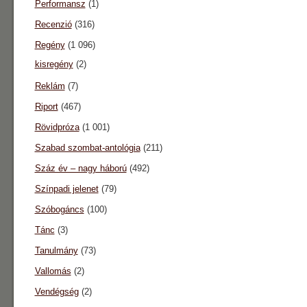
Performansz
(1)
Recenzió
(316)
Regény
(1 096)
kisregény
(2)
Reklám
(7)
Riport
(467)
Rövidpróza
(1 001)
Szabad szombat-antológia
(211)
Száz év – nagy háború
(492)
Színpadi jelenet
(79)
Szóbogáncs
(100)
Tánc
(3)
Tanulmány
(73)
Vallomás
(2)
Vendégség
(2)