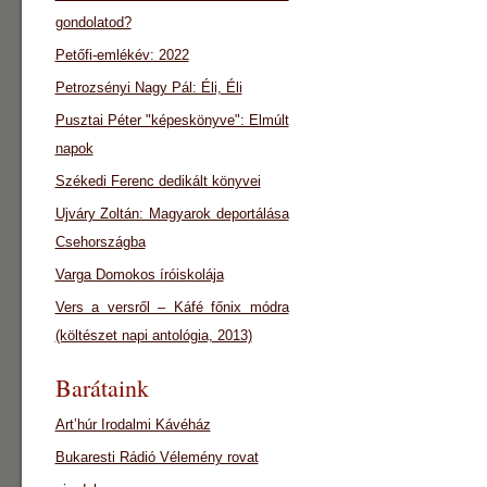
gondolatod?
Petőfi-emlékév: 2022
Petrozsényi Nagy Pál: Éli, Éli
Pusztai Péter "képeskönyve": Elmúlt
napok
Székedi Ferenc dedikált könyvei
Ujváry Zoltán: Magyarok deportálása
Csehországba
Varga Domokos íróiskolája
Vers a versről – Káfé főnix módra
(költészet napi antológia, 2013)
Barátaink
Art’húr Irodalmi Kávéház
Bukaresti Rádió Vélemény rovat