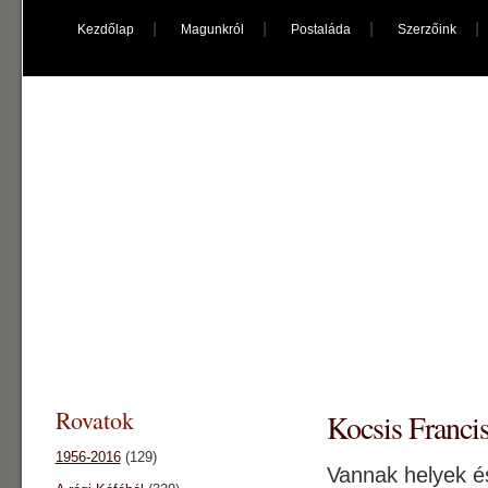
Kezdőlap
Magunkról
Postaláda
Szerzőink
káfé főnix
"kultúrpolip"
Rovatok
Kocsis Franci
1956-2016
(129)
Vannak helyek é