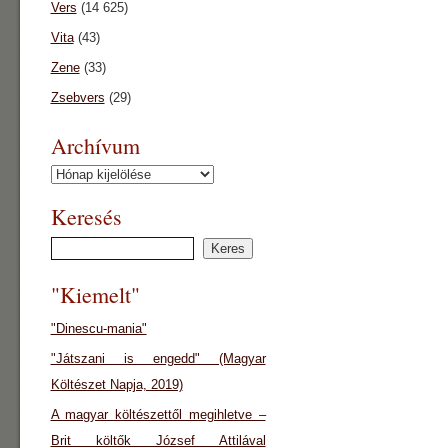
Vers
(14 625)
Vita
(43)
Zene
(33)
Zsebvers
(29)
Archívum
Archívum
Keresés
"Kiemelt"
"Dinescu-mania"
"Játszani is engedd" (Magyar
Költészet Napja, 2019)
A magyar költészettől megihletve –
Brit költők József Attilával