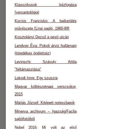
Klasszikusok kézfogása
(versantológia)
Kocsis Francisko: A bajkerülés
művészete [Lírai napló, 1980-89]
Kosztolányi Dezső a pesti utcán
Lendvay Éva: Pokoli árviz hullámain
(töredékes önéletrajz)
Levinschi Szávuly Attila
"feltámasztása"
Lokodi Imre: Egy szuszra
Magyar költészetnapi verscsokor,
2015
Máriás József: Kitépett noteszlapok
Minerva archivum – Igazság/Faclia
sajtófotóiból
Nobel 2016: Mi volt az első