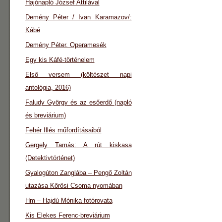
Hajónapló József Attilával
Demény Péter / Ivan Karamazov/:
Kábé
Demény Péter. Operamesék
Egy kis Káfé-történelem
Első versem (költészet napi
antológia, 2016)
Faludy György és az esőerdő (napló
és breviárium)
Fehér Illés műfordításaiból
Gergely Tamás: A rút kiskasa
(Detektivtörténet)
Gyalogúton Zanglába – Pengő Zoltán
utazása Kőrösi Csoma nyomában
Hm – Hajdú Mónika fotórovata
Kis Elekes Ferenc-breviárium