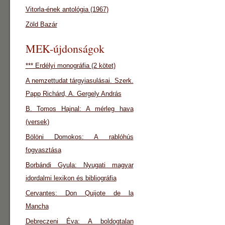
Vitorla-ének antológia (1967)
Zöld Bazár
MEK-újdonságok
*** Erdélyi monográfia (2 kötet)
A nemzettudat tárgyiasulásai. Szerk.
Papp Richárd, A. Gergely András
B. Tomos Hajnal: A mérleg hava
(versek)
Bölöni Domokos: A rablóhús
fogyasztása
Borbándi Gyula: Nyugati magyar
idordalmi lexikon és bibliográfia
Cervantes: Don Quijote de la
Mancha
Debreczeni Éva: A boldogtalan