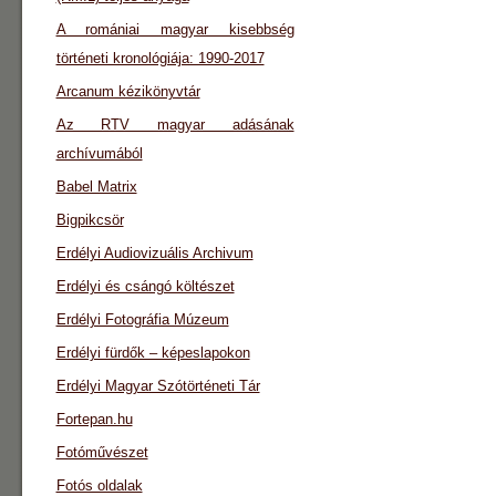
A romániai magyar kisebbség
történeti kronológiája: 1990-2017
Arcanum kézikönyvtár
Az RTV magyar adásának
archívumából
Babel Matrix
Bigpikcsör
Erdélyi Audiovizuális Archivum
Erdélyi és csángó költészet
Erdélyi Fotográfia Múzeum
Erdélyi fürdők – képeslapokon
Erdélyi Magyar Szótörténeti Tár
Fortepan.hu
Fotóművészet
Fotós oldalak