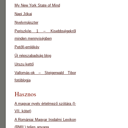
My New York State of Mind
Napi Jókai
Nyelvmájszter
Periszkóp 1 – Kisebbségekről
minden mennyiségben
Petőfi-emlékév
Új népszabadság blog
Urszu kettő
Vallomás-ok – Steigerwald Tibor
fotóblogja
Hasznos
A magyar nyelv értelmező szótára (I-
VII. kötet)
A Romániai Magyar Irodalmi Lexikon
(RMIL) teljes anyaga