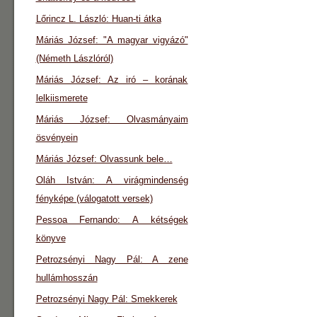
Lőrincz L. László: Huan-ti átka
Máriás József: "A magyar vigyázó"
(Németh Lászlóról)
Máriás József: Az iró – korának
lelkiismerete
Máriás József: Olvasmányaim
ösvényein
Máriás József: Olvassunk bele…
Oláh István: A virágmindenség
fényképe (válogatott versek)
Pessoa Fernando: A kétségek
könyve
Petrozsényi Nagy Pál: A zene
hullámhosszán
Petrozsényi Nagy Pál: Smekkerek