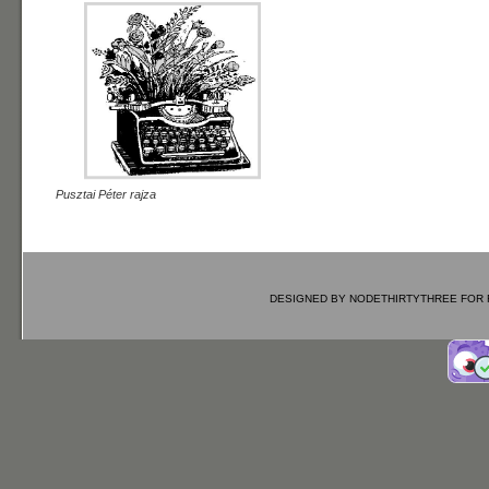
Pusztai Péter rajza
DESIGNED BY
NODETHIRTYTHREE
FOR