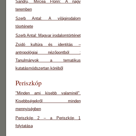
Şandru, Mircea Florin: A nagy
teremben
Szerb Antal: A világirodalom
töorténete
Szerb Antal: Magyar irodalomtörténet
Zsidó kultúra és identitás –
antropológiai nézőpontból :
Tanulmányok a tematikus
kutatásmódszertan köréből
Periszkóp
"Minden ami kisebb valaminél".
Kisebbségekről minden
mennyiségben
Periszkóp 2 – a Periszkóp 1
folytatása