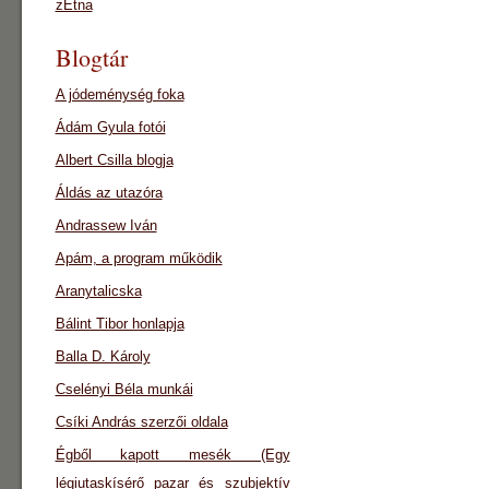
zEtna
Blogtár
A jódeménység foka
Ádám Gyula fotói
Albert Csilla blogja
Áldás az utazóra
Andrassew Iván
Apám, a program működik
Aranytalicska
Bálint Tibor honlapja
Balla D. Károly
Cselényi Béla munkái
Csíki András szerzői oldala
Égből kapott mesék (Egy
légiutaskísérő pazar és szubjektív