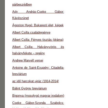
párbeszédben
Ady András-Cseke Gábor:
Kávészünet
Ágoston Hugó: Bukaresti élet, képek
Albert Csilla családregénye
Albert Csilla: Fényes tisztás (dráma)
Albert Csilla: Halványvörös és
halványfekete – regény
Andrew Marvell versei
Antoine de Saint-Exupéry: Citadella-
breviárium
az idő harcokat ujráz /1914-2014/
Bálint György breviárium
Bigonya (mosolygó magyar irodalom)
Cseke Gábor-Szonda Szabolcs: