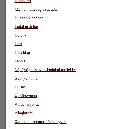
eirodalom
f21 – a fiatalság százada
Huszadik század
Irodalmi Jelen
Korunk
Látó
Látó blog
Lenolaj
Népújság – Múzsa irodalmi melléklet
Spanyolnátha
Új Hét
Új Könyvpiac
Várad folyóirat
Világhírnév
Xantusz – határon túli könyvek