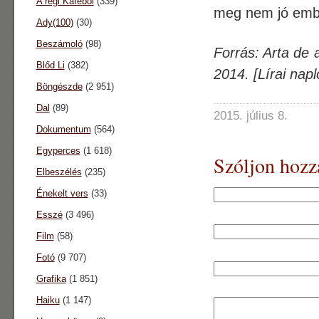
A régi Káféból
(339)
meg nem jó embe
Ady(100)
(30)
Beszámoló
(98)
Forrás: Arta de 
Blőd Li
(382)
2014. [Lírai nap
Böngészde
(2 951)
Dal
(89)
2015. július 8.
Dokumentum
(564)
Egyperces
(1 618)
Szóljon hozz
Elbeszélés
(235)
Énekelt vers
(33)
Esszé
(3 496)
Film
(58)
Fotó
(9 707)
Grafika
(1 851)
Haiku
(1 147)