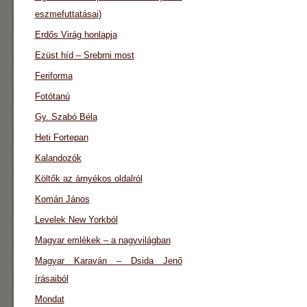
eszmefuttatásai)
Erdős Virág honlapja
Ezüst híd – Srebrni most
Feriforma
Fotótanú
Gy. Szabó Béla
Heti Fortepan
Kalandozók
Költők az árnyékos oldalról
Komán János
Levelek New Yorkból
Magyar emlékek – a nagyvilágban
Magyar Karaván – Dsida Jenő
írásaiból
Mondat