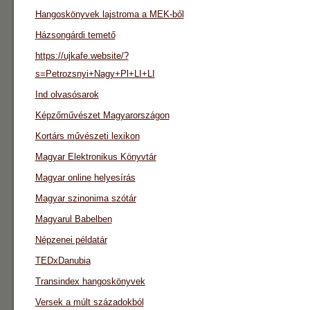
Hangoskönyvek lajstroma a MEK-ből
Házsongárdi temető
https://ujkafe.website/?
s=Petrozsnyi+Nagy+Pl+LI+LI
Ind olvasósarok
Képzőművészet Magyarországon
Kortárs művészeti lexikon
Magyar Elektronikus Könyvtár
Magyar online helyesírás
Magyar szinonima szótár
Magyarul Babelben
Népzenei példatár
TEDxDanubia
Transindex hangoskönyvek
Versek a múlt századokból