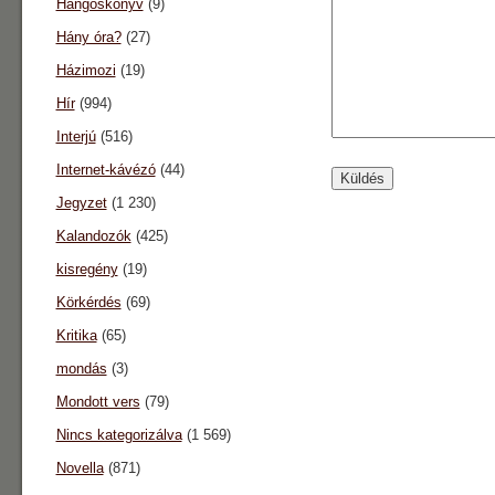
Hangoskönyv
(9)
Hány óra?
(27)
Házimozi
(19)
Hír
(994)
Interjú
(516)
Internet-kávézó
(44)
Jegyzet
(1 230)
Kalandozók
(425)
kisregény
(19)
Körkérdés
(69)
Kritika
(65)
mondás
(3)
Mondott vers
(79)
Nincs kategorizálva
(1 569)
Novella
(871)