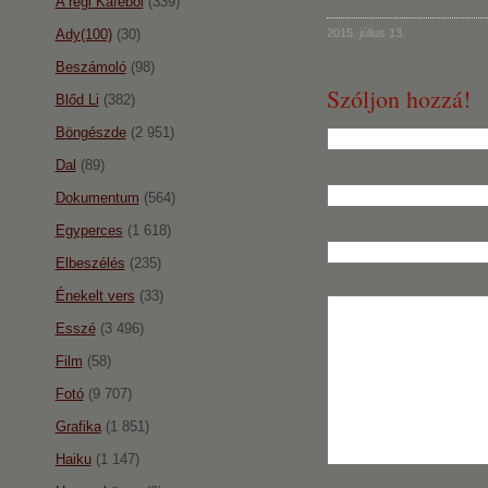
A régi Káféból
(339)
Ady(100)
(30)
2015. július 13.
Beszámoló
(98)
Szóljon hozzá!
Blőd Li
(382)
Böngészde
(2 951)
Dal
(89)
Dokumentum
(564)
Egyperces
(1 618)
Elbeszélés
(235)
Énekelt vers
(33)
Esszé
(3 496)
Film
(58)
Fotó
(9 707)
Grafika
(1 851)
Haiku
(1 147)