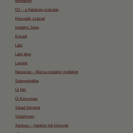
eirodalom
f21 – a fiatalság százada
Huszadik század
Irodalmi Jelen
Korunk
Látó
Látó blog
Lenolaj
Népújság – Múzsa irodalmi melléklet
Spanyolnátha
Új Hét
Új Könyvpiac
Várad folyóirat
Világhírnév
Xantusz – határon túli könyvek