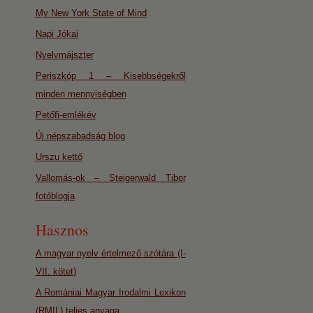
My New York State of Mind
Napi Jókai
Nyelvmájszter
Periszkóp 1 – Kisebbségekről
minden mennyiségben
Petőfi-emlékév
Új népszabadság blog
Urszu kettő
Vallomás-ok – Steigerwald Tibor
fotóblogja
Hasznos
A magyar nyelv értelmező szótára (I-
VII. kötet)
A Romániai Magyar Irodalmi Lexikon
(RMIL) teljes anyaga