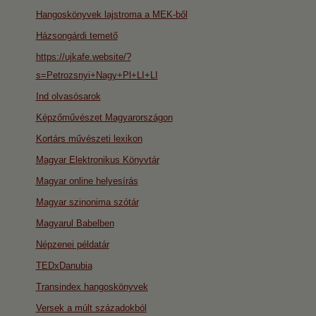
Hangoskönyvek lajstroma a MEK-ből
Házsongárdi temető
https://ujkafe.website/?
s=Petrozsnyi+Nagy+Pl+LI+LI
Ind olvasósarok
Képzőművészet Magyarországon
Kortárs művészeti lexikon
Magyar Elektronikus Könyvtár
Magyar online helyesírás
Magyar szinonima szótár
Magyarul Babelben
Népzenei példatár
TEDxDanubia
Transindex hangoskönyvek
Versek a múlt századokból