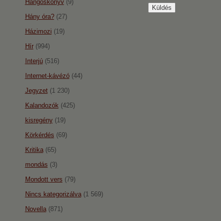
Hangoskönyv
(9)
Hány óra?
(27)
Házimozi
(19)
Hír
(994)
Interjú
(516)
Internet-kávézó
(44)
Jegyzet
(1 230)
Kalandozók
(425)
kisregény
(19)
Körkérdés
(69)
Kritika
(65)
mondás
(3)
Mondott vers
(79)
Nincs kategorizálva
(1 569)
Novella
(871)