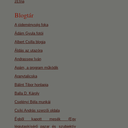
zEtna
Blogtár
A jódeménység foka
Ádám Gyula fotói
Albert Csilla blogja
Áldás az utazóra
Andrassew Iván
Apám, a program működik
Aranytalicska
Bálint Tibor honlapja
Balla D. Károly
Cselényi Béla munkái
Csíki András szerzői oldala
Égből kapott mesék (Egy
légiutaskísérő pazar és szubjektív