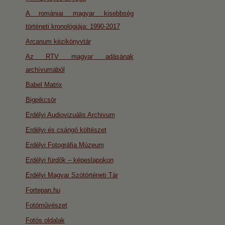
A romániai magyar kisebbség
történeti kronológiája: 1990-2017
Arcanum kézikönyvtár
Az RTV magyar adásának
archívumából
Babel Matrix
Bigpikcsör
Erdélyi Audiovizuális Archivum
Erdélyi és csángó költészet
Erdélyi Fotográfia Múzeum
Erdélyi fürdők – képeslapokon
Erdélyi Magyar Szótörténeti Tár
Fortepan.hu
Fotóművészet
Fotós oldalak