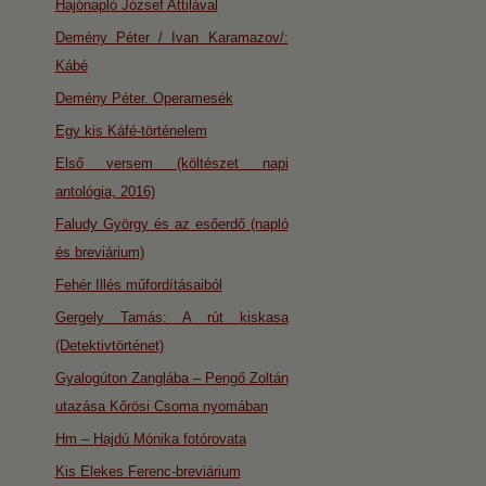
Hajónapló József Attilával
Demény Péter / Ivan Karamazov/:
Kábé
Demény Péter. Operamesék
Egy kis Káfé-történelem
Első versem (költészet napi
antológia, 2016)
Faludy György és az esőerdő (napló
és breviárium)
Fehér Illés műfordításaiból
Gergely Tamás: A rút kiskasa
(Detektivtörténet)
Gyalogúton Zanglába – Pengő Zoltán
utazása Kőrösi Csoma nyomában
Hm – Hajdú Mónika fotórovata
Kis Elekes Ferenc-breviárium