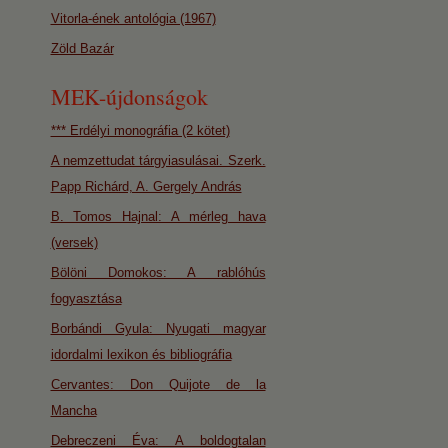
Vitorla-ének antológia (1967)
Zöld Bazár
MEK-újdonságok
*** Erdélyi monográfia (2 kötet)
A nemzettudat tárgyiasulásai. Szerk.
Papp Richárd, A. Gergely András
B. Tomos Hajnal: A mérleg hava
(versek)
Bölöni Domokos: A rablóhús
fogyasztása
Borbándi Gyula: Nyugati magyar
idordalmi lexikon és bibliográfia
Cervantes: Don Quijote de la
Mancha
Debreczeni Éva: A boldogtalan