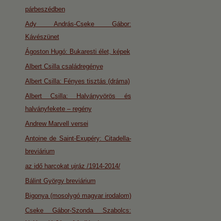
párbeszédben
Ady András-Cseke Gábor:
Kávészünet
Ágoston Hugó: Bukaresti élet, képek
Albert Csilla családregénye
Albert Csilla: Fényes tisztás (dráma)
Albert Csilla: Halványvörös és
halványfekete – regény
Andrew Marvell versei
Antoine de Saint-Exupéry: Citadella-
breviárium
az idő harcokat ujráz /1914-2014/
Bálint György breviárium
Bigonya (mosolygó magyar irodalom)
Cseke Gábor-Szonda Szabolcs: