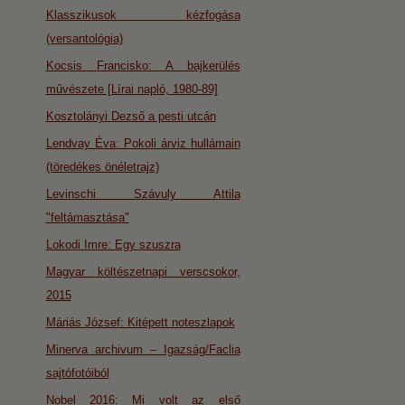
Klasszikusok kézfogása
(versantológia)
Kocsis Francisko: A bajkerülés
művészete [Lírai napló, 1980-89]
Kosztolányi Dezső a pesti utcán
Lendvay Éva: Pokoli árviz hullámain
(töredékes önéletrajz)
Levinschi Szávuly Attila
"feltámasztása"
Lokodi Imre: Egy szuszra
Magyar költészetnapi verscsokor,
2015
Máriás József: Kitépett noteszlapok
Minerva archivum – Igazság/Faclia
sajtófotóiból
Nobel 2016: Mi volt az első