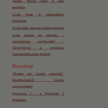
Şandru, Mircea Florin: A nagy
teremben
Szerb Antal: A világirodalom
töorténete
Szerb Antal: Magyar irodalomtörténet
Zsidó kultúra és identitás –
antropológiai nézőpontból :
Tanulmányok a tematikus
kutatásmódszertan köréből
Periszkóp
"Minden ami kisebb valaminél".
Kisebbségekről minden
mennyiségben
Periszkóp 2 – a Periszkóp 1
folytatása