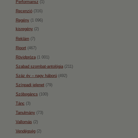
Performansz
(1)
Recenzió
(316)
Regény
(1 096)
kisregény
(2)
Reklám
(7)
Riport
(467)
Rövidpróza
(1 001)
Szabad szombat-antológia
(211)
Száz év – nagy háború
(492)
Színpadi jelenet
(79)
Szóbogáncs
(100)
Tánc
(3)
Tanulmány
(73)
Vallomás
(2)
Vendégség
(2)