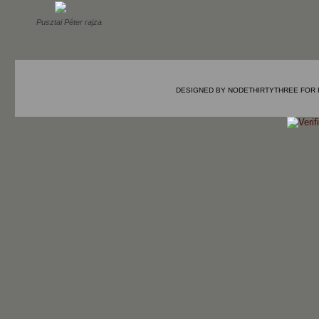
Pusztai Péter rajza
DESIGNED BY
NODETHIRTYTHREE
FOR