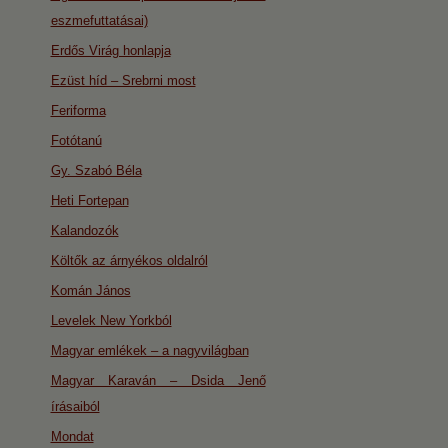
eszmefuttatásai)
Erdős Virág honlapja
Ezüst híd – Srebrni most
Feriforma
Fotótanú
Gy. Szabó Béla
Heti Fortepan
Kalandozók
Költők az árnyékos oldalról
Komán János
Levelek New Yorkból
Magyar emlékek – a nagyvilágban
Magyar Karaván – Dsida Jenő
írásaiból
Mondat