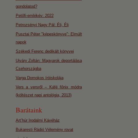
gondolatod?
Petőfi-emlékév: 2022
Petrozsényi Nagy Pál: Éli, Éli
Pusztai Péter "képeskönyve": Elmúlt
napok
Székedi Ferenc dedikált könyvei
Ujváry Zoltán: Magyarok deportálása
Csehországba
Varga Domokos íróiskolája
Vers a versről – Káfé főnix módra
(költészet napi antológia, 2013)
Barátaink
Art’húr Irodalmi Kávéház
Bukaresti Rádió Vélemény rovat