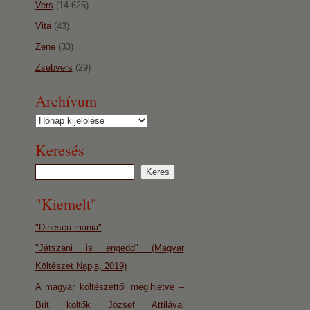
Vers
(14 625)
Vita
(43)
Zene
(33)
Zsebvers
(29)
Archívum
Archívum
Keresés
"Kiemelt"
"Dinescu-mania"
"Játszani is engedd" (Magyar
Költészet Napja, 2019)
A magyar költészettől megihletve –
Brit költők József Attilával