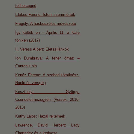
tollhercegnő
Elekes Ferenc: Isteni szemmérték
Fregoly: A hasbeszélés művészete
Így költök én – Április 11. a Káfé
főnixen (2017)
II. Veress Albert: Életszilánkok
Ion Dumbrava: A fehér őrház –
Cantonul alb
Kenéz Ferenc: A szabadulóművész.
Napló és vers(ek)
Keszthelyi György:
Csendéletmezsgyén. (Versek, 2010-
2013)
Kuthy Lajos: Hazai rejtelmek
Lawrence, David Herbert: Lady
Chatterley és a kedvese