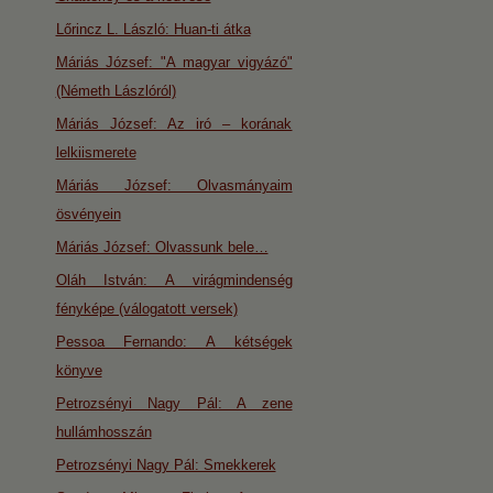
Lőrincz L. László: Huan-ti átka
Máriás József: "A magyar vigyázó"
(Németh Lászlóról)
Máriás József: Az iró – korának
lelkiismerete
Máriás József: Olvasmányaim
ösvényein
Máriás József: Olvassunk bele…
Oláh István: A virágmindenség
fényképe (válogatott versek)
Pessoa Fernando: A kétségek
könyve
Petrozsényi Nagy Pál: A zene
hullámhosszán
Petrozsényi Nagy Pál: Smekkerek