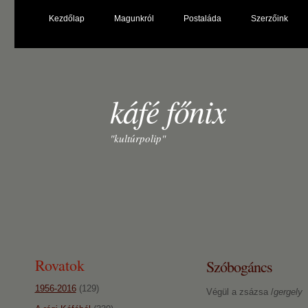
Kezdőlap
Magunkról
Postaláda
Szerzőink
káfé főnix
"kultúrpolip"
Rovatok
Szóbogáncs
1956-2016
(129)
Végül a zsázsa /
gergely