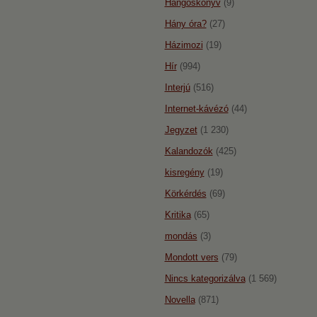
Hangoskönyv
(9)
Hány óra?
(27)
Házimozi
(19)
Hír
(994)
Interjú
(516)
Internet-kávézó
(44)
Jegyzet
(1 230)
Kalandozók
(425)
kisregény
(19)
Körkérdés
(69)
Kritika
(65)
mondás
(3)
Mondott vers
(79)
Nincs kategorizálva
(1 569)
Novella
(871)