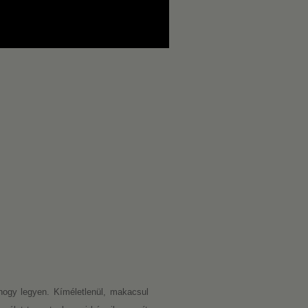
hogy legyen. Kíméletlenül, makacsul