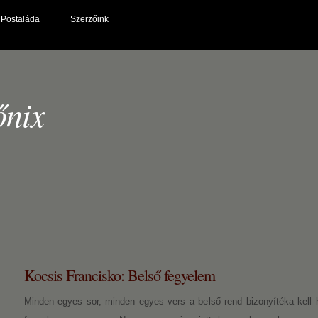
Postaláda
Szerzőink
őnix
Kocsis Francisko: Belső fegyelem
Minden egyes sor, minden egyes vers a belső rend bizonyítéka kell 