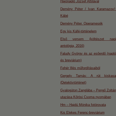
Hajónapló József Attilával
Demény Péter / Ivan Karamazov/:
Kábé
Demény Péter. Operamesék
Egy kis Káfé-történelem
Első versem (költészet napi
antológia, 2016)
Faludy György és az esőerdő (napló
és breviárium)
Fehér Illés műfordításaiból
Gergely Tamás: A rút kiskasa
(Detektivtörténet)
Gyalogúton Zanglába – Pengő Zoltán
utazása Kőrösi Csoma nyomában
Hm – Hajdú Mónika fotórovata
Kis Elekes Ferenc-breviárium