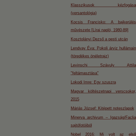
Klasszikusok kézfogása
(versantológia)
Kocsis Francisko: A bajkerülés
művészete [Lírai napló, 1980-89]
Kosztolányi Dezső a pesti utcán
Lendvay Éva: Pokoli árviz hullámain
(töredékes önéletrajz)
Levinschi Szávuly Attila
"feltámasztása"
Lokodi Imre: Egy szuszra
Magyar költészetnapi verscsokor,
2015
Máriás József: Kitépett noteszlapok
Minerva archivum – Igazság/Faclia
sajtófotóiból
Nobel 2016: Mi volt az első