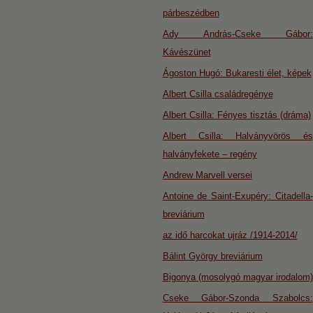
párbeszédben
Ady András-Cseke Gábor:
Kávészünet
Ágoston Hugó: Bukaresti élet, képek
Albert Csilla családregénye
Albert Csilla: Fényes tisztás (dráma)
Albert Csilla: Halványvörös és
halványfekete – regény
Andrew Marvell versei
Antoine de Saint-Exupéry: Citadella-
breviárium
az idő harcokat ujráz /1914-2014/
Bálint György breviárium
Bigonya (mosolygó magyar irodalom)
Cseke Gábor-Szonda Szabolcs: