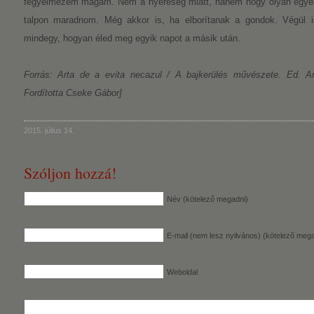
fegyelmezem magam. Nem a nyereség miatt, hanem hogy olyan egyens
talpon maradnom.
Még akkor is, ha elborítanak a gondok. Végül 
mindegy, hogyan éled meg egyik napot a másik után.
Forrás: Arta de a evita necazul / A bajkerülés művészete. Ed. Ard
Fordította Cseke Gábor]
2015. július 14.
Szóljon hozzá!
Név (kötelező megadni)
E-mail (nem lesz nyilvános) (kötelező mega
Weboldal