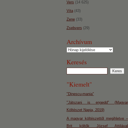
Vers
(14 625)
Vita
(43)
Zene
(33)
Zsebvers
(29)
Archívum
Archívum
Keresés
"Kiemelt"
"Dinescu-mania"
"Játszani is engedd" (Magyar
Költészet Napja, 2019)
A magyar költészettől megihletve –
Brit költők József Attilával