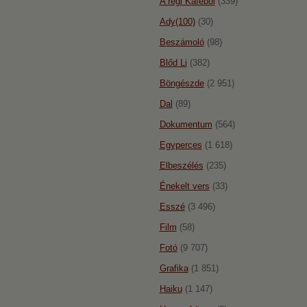
A régi Káféból
(339)
Ady(100)
(30)
Beszámoló
(98)
Blőd Li
(382)
Böngészde
(2 951)
Dal
(89)
Dokumentum
(564)
Egyperces
(1 618)
Elbeszélés
(235)
Énekelt vers
(33)
Esszé
(3 496)
Film
(58)
Fotó
(9 707)
Grafika
(1 851)
Haiku
(1 147)