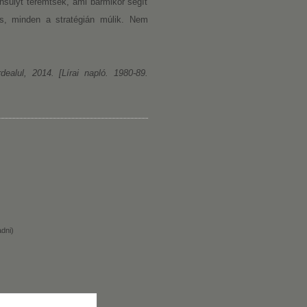
úlyt teremtsek, ami bármikor segít
is, minden a stratégián múlik. Nem
ealul, 2014. [Lírai napló. 1980-89.
dni)