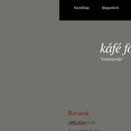
Kezdőlap
Magunkról
káfé f
"kultúrpolip"
Rovatok
1956-2016
(129)