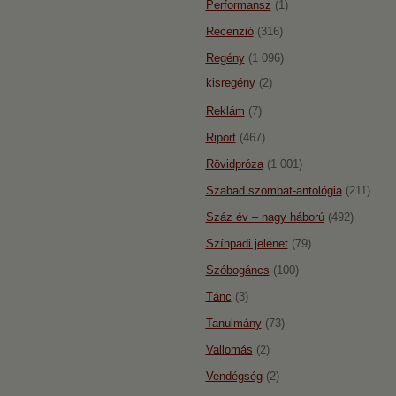
Performansz
(1)
Recenzió
(316)
Regény
(1 096)
kisregény
(2)
Reklám
(7)
Riport
(467)
Rövidpróza
(1 001)
Szabad szombat-antológia
(211)
Száz év – nagy háború
(492)
Színpadi jelenet
(79)
Szóbogáncs
(100)
Tánc
(3)
Tanulmány
(73)
Vallomás
(2)
Vendégség
(2)