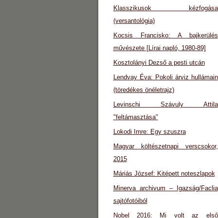
Klasszikusok kézfogása
(versantológia)
Kocsis Francisko: A bajkerülés
művészete [Lírai napló, 1980-89]
Kosztolányi Dezső a pesti utcán
Lendvay Éva: Pokoli árviz hullámain
(töredékes önéletrajz)
Levinschi Szávuly Attila
"feltámasztása"
Lokodi Imre: Egy szuszra
Magyar költészetnapi verscsokor,
2015
Máriás József: Kitépett noteszlapok
Minerva archivum – Igazság/Faclia
sajtófotóiból
Nobel 2016: Mi volt az első