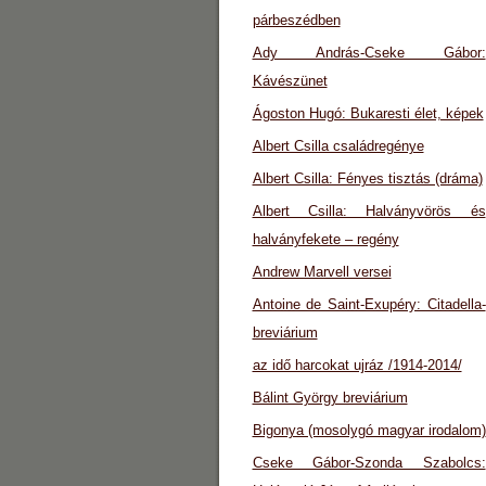
párbeszédben
Ady András-Cseke Gábor:
Kávészünet
Ágoston Hugó: Bukaresti élet, képek
Albert Csilla családregénye
Albert Csilla: Fényes tisztás (dráma)
Albert Csilla: Halványvörös és
halványfekete – regény
Andrew Marvell versei
Antoine de Saint-Exupéry: Citadella-
breviárium
az idő harcokat ujráz /1914-2014/
Bálint György breviárium
Bigonya (mosolygó magyar irodalom)
Cseke Gábor-Szonda Szabolcs: