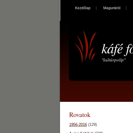
Kezdőlap
Magunkról
káfé f
"kultúrpolip"
Rovatok
1956-2016
(129)