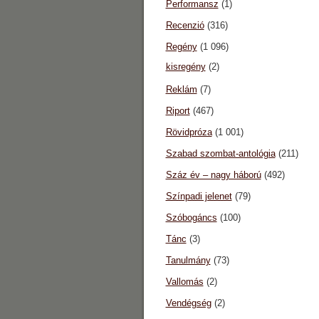
Performansz
(1)
Recenzió
(316)
Regény
(1 096)
kisregény
(2)
Reklám
(7)
Riport
(467)
Rövidpróza
(1 001)
Szabad szombat-antológia
(211)
Száz év – nagy háború
(492)
Színpadi jelenet
(79)
Szóbogáncs
(100)
Tánc
(3)
Tanulmány
(73)
Vallomás
(2)
Vendégség
(2)