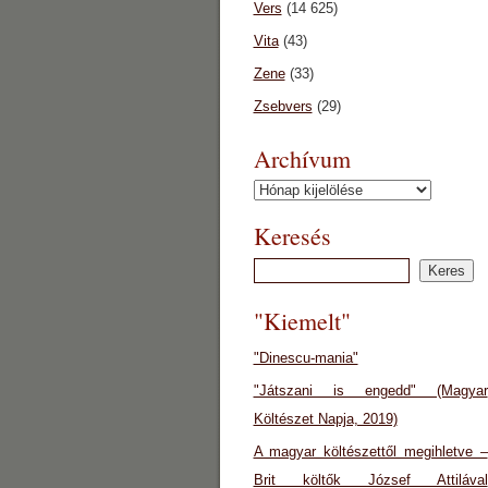
Vers
(14 625)
Vita
(43)
Zene
(33)
Zsebvers
(29)
Archívum
Archívum
Keresés
"Kiemelt"
"Dinescu-mania"
"Játszani is engedd" (Magyar
Költészet Napja, 2019)
A magyar költészettől megihletve –
Brit költők József Attilával