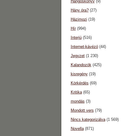
Hangoskönyv
(9)
Hány óra?
(27)
Házimozi
(19)
Hír
(994)
Interjú
(516)
Internet-kávézó
(44)
Jegyzet
(1 230)
Kalandozók
(425)
kisregény
(19)
Körkérdés
(69)
Kritika
(65)
mondás
(3)
Mondott vers
(79)
Nincs kategorizálva
(1 569)
Novella
(871)