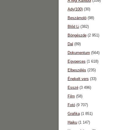
A régi Káféból
(339)
Ady(100)
(30)
Beszámoló
(98)
Blőd Li
(382)
Böngészde
(2 951)
Dal
(89)
Dokumentum
(564)
Egyperces
(1 618)
Elbeszélés
(235)
Énekelt vers
(33)
Esszé
(3 496)
Film
(58)
Fotó
(9 707)
Grafika
(1 851)
Haiku
(1 147)