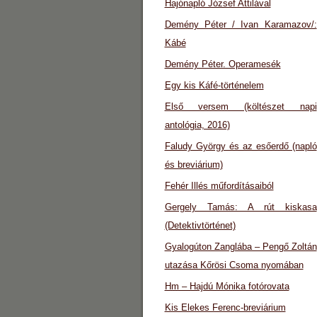
Hajónapló József Attilával
Demény Péter / Ivan Karamazov/:
Kábé
Demény Péter. Operamesék
Egy kis Káfé-történelem
Első versem (költészet napi
antológia, 2016)
Faludy György és az esőerdő (napló
és breviárium)
Fehér Illés műfordításaiból
Gergely Tamás: A rút kiskasa
(Detektivtörténet)
Gyalogúton Zanglába – Pengő Zoltán
utazása Kőrösi Csoma nyomában
Hm – Hajdú Mónika fotórovata
Kis Elekes Ferenc-breviárium