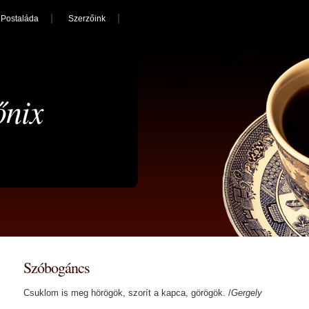
Postaláda
Szerzőink
őnix
Szóbogáncs
Csuklom is meg hörögök, szorít a kapca, görögök. /
Gergely