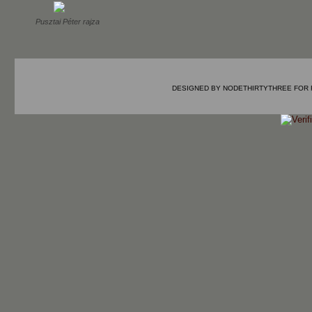
Pusztai Péter rajza
DESIGNED BY
NODETHIRTYTHREE
FOR