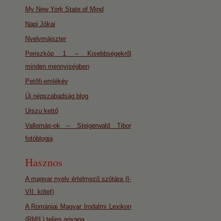
My New York State of Mind
Napi Jókai
Nyelvmájszter
Periszkóp 1 – Kisebbségekről
minden mennyiségben
Petőfi-emlékév
Új népszabadság blog
Urszu kettő
Vallomás-ok – Steigerwald Tibor
fotóblogja
Hasznos
A magyar nyelv értelmező szótára (I-
VII. kötet)
A Romániai Magyar Irodalmi Lexikon
(RMIL) teljes anyaga