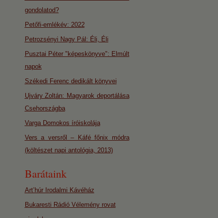
gondolatod?
Petőfi-emlékév: 2022
Petrozsényi Nagy Pál: Éli, Éli
Pusztai Péter "képeskönyve": Elmúlt
napok
Székedi Ferenc dedikált könyvei
Ujváry Zoltán: Magyarok deportálása
Csehországba
Varga Domokos íróiskolája
Vers a versről – Káfé főnix módra
(költészet napi antológia, 2013)
Barátaink
Art’húr Irodalmi Kávéház
Bukaresti Rádió Vélemény rovat