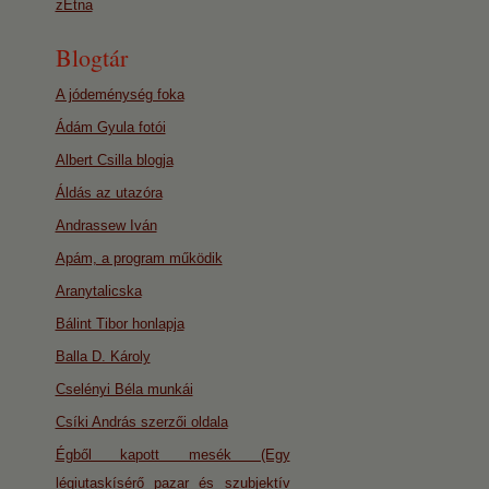
zEtna
Blogtár
A jódeménység foka
Ádám Gyula fotói
Albert Csilla blogja
Áldás az utazóra
Andrassew Iván
Apám, a program működik
Aranytalicska
Bálint Tibor honlapja
Balla D. Károly
Cselényi Béla munkái
Csíki András szerzői oldala
Égből kapott mesék (Egy
légiutaskísérő pazar és szubjektív