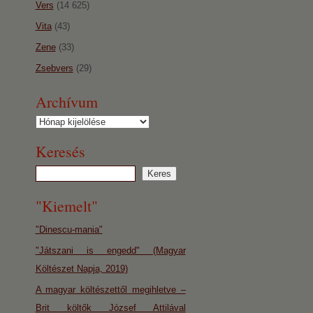
Vers
(14 625)
Vita
(43)
Zene
(33)
Zsebvers
(29)
Archívum
Archívum
Keresés
"Kiemelt"
"Dinescu-mania"
"Játszani is engedd" (Magyar
Költészet Napja, 2019)
A magyar költészettől megihletve –
Brit költők József Attilával