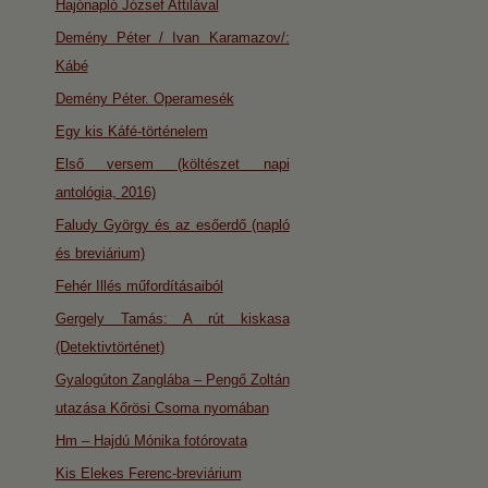
Hajónapló József Attilával
Demény Péter / Ivan Karamazov/:
Kábé
Demény Péter. Operamesék
Egy kis Káfé-történelem
Első versem (költészet napi
antológia, 2016)
Faludy György és az esőerdő (napló
és breviárium)
Fehér Illés műfordításaiból
Gergely Tamás: A rút kiskasa
(Detektivtörténet)
Gyalogúton Zanglába – Pengő Zoltán
utazása Kőrösi Csoma nyomában
Hm – Hajdú Mónika fotórovata
Kis Elekes Ferenc-breviárium