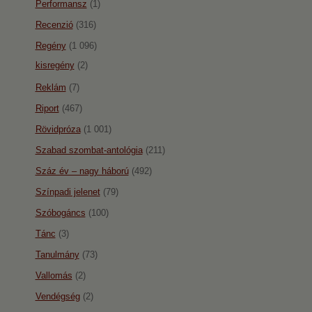
Performansz
(1)
Recenzió
(316)
Regény
(1 096)
kisregény
(2)
Reklám
(7)
Riport
(467)
Rövidpróza
(1 001)
Szabad szombat-antológia
(211)
Száz év – nagy háború
(492)
Színpadi jelenet
(79)
Szóbogáncs
(100)
Tánc
(3)
Tanulmány
(73)
Vallomás
(2)
Vendégség
(2)