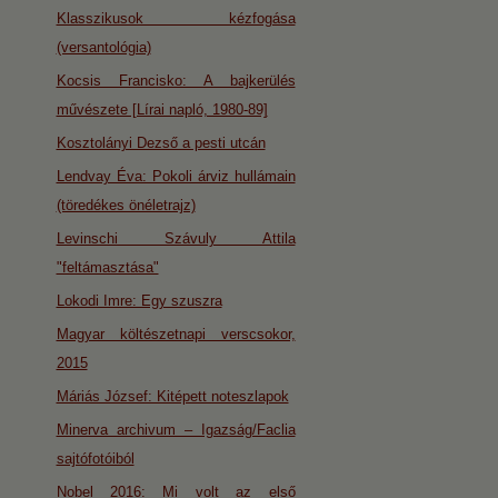
Klasszikusok kézfogása
(versantológia)
Kocsis Francisko: A bajkerülés
művészete [Lírai napló, 1980-89]
Kosztolányi Dezső a pesti utcán
Lendvay Éva: Pokoli árviz hullámain
(töredékes önéletrajz)
Levinschi Szávuly Attila
"feltámasztása"
Lokodi Imre: Egy szuszra
Magyar költészetnapi verscsokor,
2015
Máriás József: Kitépett noteszlapok
Minerva archivum – Igazság/Faclia
sajtófotóiból
Nobel 2016: Mi volt az első