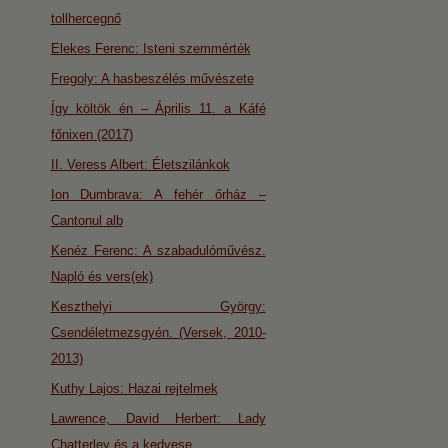
tollhercegnő
Elekes Ferenc: Isteni szemmérték
Fregoly: A hasbeszélés művészete
Így költök én – Április 11. a Káfé
főnixen (2017)
II. Veress Albert: Életszilánkok
Ion Dumbrava: A fehér őrház –
Cantonul alb
Kenéz Ferenc: A szabadulóművész.
Napló és vers(ek)
Keszthelyi György:
Csendéletmezsgyén. (Versek, 2010-
2013)
Kuthy Lajos: Hazai rejtelmek
Lawrence, David Herbert: Lady
Chatterley és a kedvese