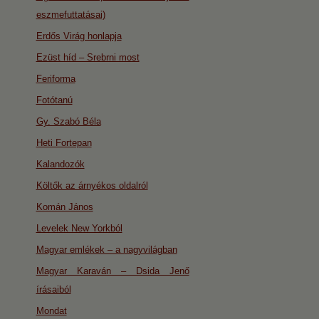
eszmefuttatásai)
Erdős Virág honlapja
Ezüst híd – Srebrni most
Feriforma
Fotótanú
Gy. Szabó Béla
Heti Fortepan
Kalandozók
Költők az árnyékos oldalról
Komán János
Levelek New Yorkból
Magyar emlékek – a nagyvilágban
Magyar Karaván – Dsida Jenő
írásaiból
Mondat