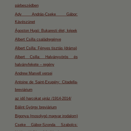
párbeszédben
Ady András-Cseke Gábor:
Kávészünet
Ágoston Hugó: Bukaresti élet, képek
Albert Csilla családregénye
Albert Csilla: Fényes tisztás (dráma)
Albert Csilla: Halványvörös és
halványfekete – regény
Andrew Marvell versei
Antoine de Saint-Exupéry: Citadella-
breviárium
az idő harcokat ujráz /1914-2014/
Bálint György breviárium
Bigonya (mosolygó magyar irodalom)
Cseke Gábor-Szonda Szabolcs: