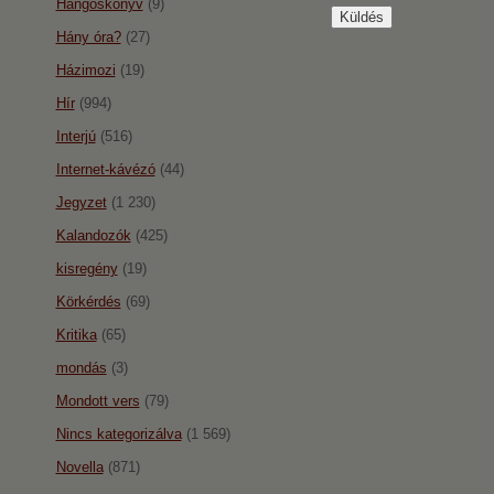
Hangoskönyv
(9)
Hány óra?
(27)
Házimozi
(19)
Hír
(994)
Interjú
(516)
Internet-kávézó
(44)
Jegyzet
(1 230)
Kalandozók
(425)
kisregény
(19)
Körkérdés
(69)
Kritika
(65)
mondás
(3)
Mondott vers
(79)
Nincs kategorizálva
(1 569)
Novella
(871)