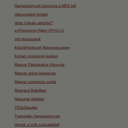
Hangoskönyvek lajstroma a MEK-ből
Házsongárdi temető
https://ujkafe.website/?
s=Petrozsnyi+Nagy+Pl+LI+LI
Ind olvasósarok
Képzőművészet Magyarországon
Kortárs művészeti lexikon
Magyar Elektronikus Könyvtár
Magyar online helyesírás
Magyar szinonima szótár
Magyarul Babelben
Népzenei példatár
TEDxDanubia
Transindex hangoskönyvek
Versek a múlt századokból