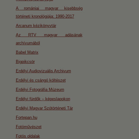
A romániai magyar kisebbség
történeti kronológiája: 1990-2017
Arcanum kézikönyvtár
Az RTV magyar adásának
archívumából
Babel Matrix
Bigpikcsör
Erdélyi Audiovizuális Archivum
Erdélyi és csángó költészet
Erdélyi Fotográfia Múzeum
Erdélyi fürdők – képeslapokon
Erdélyi Magyar Szótörténeti Tár
Fortepan.hu
Fotóművészet
Fotós oldalak