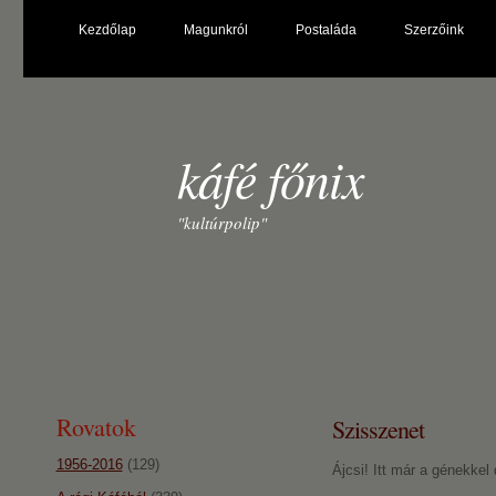
Kezdőlap
Magunkról
Postaláda
Szerzőink
káfé főnix
"kultúrpolip"
Rovatok
Szisszenet
1956-2016
(129)
Ájcsi! Itt már a génekke