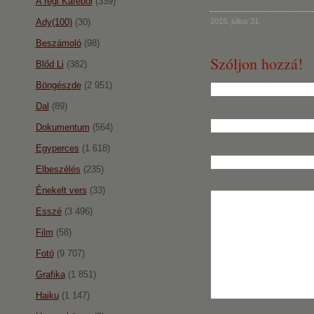
A régi Káféból
(339)
Ady(100)
(30)
2015. július 31.
Beszámoló
(98)
Szóljon hozzá!
Blőd Li
(382)
Böngészde
(2 951)
Dal
(89)
Dokumentum
(564)
Egyperces
(1 618)
Elbeszélés
(235)
Énekelt vers
(33)
Esszé
(3 496)
Film
(58)
Fotó
(9 707)
Grafika
(1 851)
Haiku
(1 147)