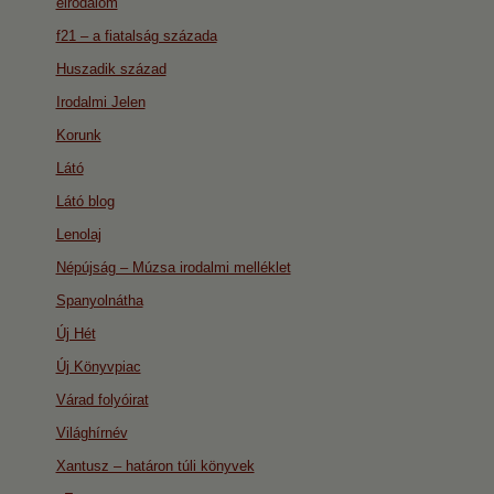
eirodalom
f21 – a fiatalság százada
Huszadik század
Irodalmi Jelen
Korunk
Látó
Látó blog
Lenolaj
Népújság – Múzsa irodalmi melléklet
Spanyolnátha
Új Hét
Új Könyvpiac
Várad folyóirat
Világhírnév
Xantusz – határon túli könyvek