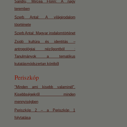
Şandru, Mircea Florin: A nagy
teremben
Szerb Antal: A világirodalom
töorténete
Szerb Antal: Magyar irodalomtörténet
Zsidó kultúra és identitás –
antropológiai nézőpontból :
Tanulmányok a tematikus
kutatásmódszertan köréből
Periszkóp
"Minden ami kisebb valaminél".
Kisebbségekről minden
mennyiségben
Periszkóp 2 – a Periszkóp 1
folytatása