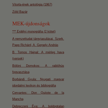
Vitorla-ének antológia (1967)
Zöld Bazár
MEK-újdonságok
*** Erdélyi monográfia (2 kötet)
A nemzettudat tárgyiasulásai. Szerk.
Papp Richárd, A. Gergely András
B. Tomos Hajnal: A mérleg hava
(versek)
Bölöni Domokos: A rablóhús
fogyasztása
Borbándi Gyula: Nyugati magyar
idordalmi lexikon és bibliográfia
Cervantes: Don Quijote de la
Mancha
Debreczeni Éva: A boldogtalan