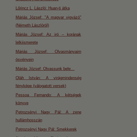
Lőrincz L. László: Huan-ti átka
Máriás József: "A magyar vigyázó"
(Németh Lászlóról)
Máriás József: Az iró – korának
lelkiismerete
Máriás József: Olvasmányaim
ösvényein
Máriás József: Olvassunk bele…
Oláh István: A virágmindenség
fényképe (válogatott versek)
Pessoa Fernando: A kétségek
könyve
Petrozsényi Nagy Pál: A zene
hullámhosszán
Petrozsényi Nagy Pál: Smekkerek