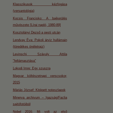
Klasszikusok kézfogása
(versantológia)
Kocsis Francisko: A bajkerülés
művészete [Lírai napló, 1980-89]
Kosztolányi Dezső a pesti utcán
Lendvay Éva: Pokoli árviz hullámain
(töredékes önéletrajz)
Levinschi Szávuly Attila
"feltámasztása"
Lokodi Imre: Egy szuszra
Magyar költészetnapi verscsokor,
2015
Máriás József: Kitépett noteszlapok
Minerva archivum – Igazság/Faclia
sajtófotóiból
Nobel 2016: Mi volt az első