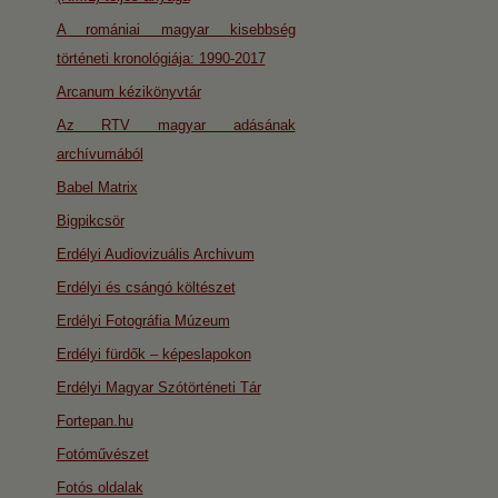
A romániai magyar kisebbség
történeti kronológiája: 1990-2017
Arcanum kézikönyvtár
Az RTV magyar adásának
archívumából
Babel Matrix
Bigpikcsör
Erdélyi Audiovizuális Archivum
Erdélyi és csángó költészet
Erdélyi Fotográfia Múzeum
Erdélyi fürdők – képeslapokon
Erdélyi Magyar Szótörténeti Tár
Fortepan.hu
Fotóművészet
Fotós oldalak