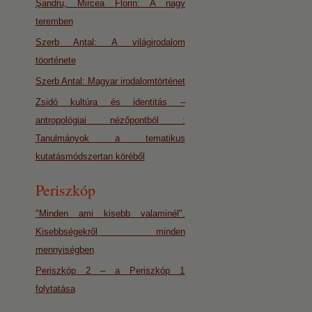
Şandru, Mircea Florin: A nagy
teremben
Szerb Antal: A világirodalom
töorténete
Szerb Antal: Magyar irodalomtörténet
Zsidó kultúra és identitás –
antropológiai nézőpontból :
Tanulmányok a tematikus
kutatásmódszertan köréből
Periszkóp
"Minden ami kisebb valaminél".
Kisebbségekről minden
mennyiségben
Periszkóp 2 – a Periszkóp 1
folytatása