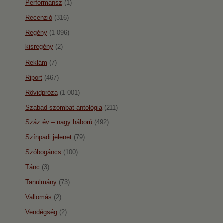
Performansz
(1)
Recenzió
(316)
Regény
(1 096)
kisregény
(2)
Reklám
(7)
Riport
(467)
Rövidpróza
(1 001)
Szabad szombat-antológia
(211)
Száz év – nagy háború
(492)
Színpadi jelenet
(79)
Szóbogáncs
(100)
Tánc
(3)
Tanulmány
(73)
Vallomás
(2)
Vendégség
(2)