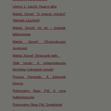
Lőrincz L. László: Huan-ti átka
Máriás József: "A magyar vigyázó"
(Németh Lászlóról)
Máriás József: Az iró – korának
lelkiismerete
Máriás József: Olvasmányaim
ösvényein
Máriás József: Olvassunk bele…
Oláh István: A virágmindenség
fényképe (válogatott versek)
Pessoa Fernando: A kétségek
könyve
Petrozsényi Nagy Pál: A zene
hullámhosszán
Petrozsényi Nagy Pál: Smekkerek