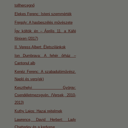
tollhercegnő
Elekes Ferenc: Isteni szemmérték
Fregoly: A hasbeszélés művészete
Így költök én – Április 11. a Káfé
főnixen (2017)
II. Veress Albert: Életszilánkok
Ion Dumbrava: A fehér őrház –
Cantonul alb
Kenéz Ferenc: A szabadulóművész.
Napló és vers(ek)
Keszthelyi György:
Csendéletmezsgyén. (Versek, 2010-
2013)
Kuthy Lajos: Hazai rejtelmek
Lawrence, David Herbert: Lady
Chatterley és a kedvese