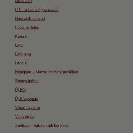
eirodalom
f21 – a fiatalság százada
Huszadik század
Irodalmi Jelen
Korunk
Látó
Látó blog
Lenolaj
Népújság – Múzsa irodalmi melléklet
Spanyolnátha
Új Hét
Új Könyvpiac
Várad folyóirat
Világhírnév
Xantusz – határon túli könyvek