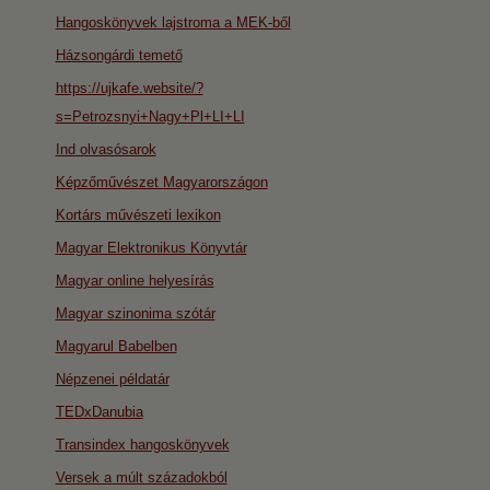
Hangoskönyvek lajstroma a MEK-ből
Házsongárdi temető
https://ujkafe.website/?
s=Petrozsnyi+Nagy+Pl+LI+LI
Ind olvasósarok
Képzőművészet Magyarországon
Kortárs művészeti lexikon
Magyar Elektronikus Könyvtár
Magyar online helyesírás
Magyar szinonima szótár
Magyarul Babelben
Népzenei példatár
TEDxDanubia
Transindex hangoskönyvek
Versek a múlt századokból