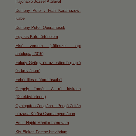
Hajónapló József Attilával
Demény Péter / Ivan Karamazov/:
Kábé
Demény Péter. Operamesék
Egy kis Káfé-történelem
Első versem (költészet napi
antológia, 2016)
Faludy György és az esőerdő (napló
és breviárium)
Fehér Illés műfordításaiból
Gergely Tamás: A rút kiskasa
(Detektivtörténet)
Gyalogúton Zanglába – Pengő Zoltán
utazása Kőrösi Csoma nyomában
Hm – Hajdú Mónika fotórovata
Kis Elekes Ferenc-breviárium