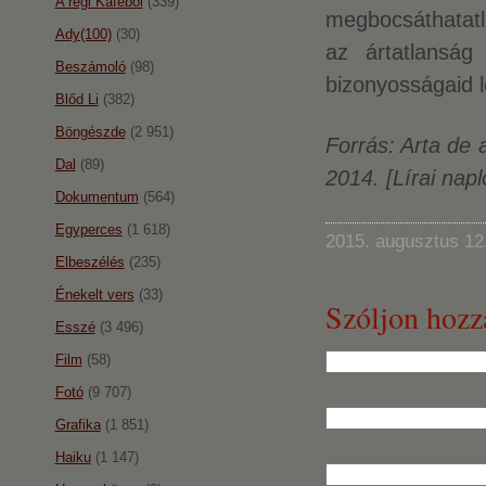
A régi Káféból
(339)
megbocsáthatatl
Ady(100)
(30)
az ártatlanság
Beszámoló
(98)
bizonyosságaid 
Blőd Li
(382)
Böngészde
(2 951)
Forrás: Arta de 
Dal
(89)
2014. [Lírai nap
Dokumentum
(564)
Egyperces
(1 618)
2015. augusztus 12
Elbeszélés
(235)
Énekelt vers
(33)
Szóljon hozz
Esszé
(3 496)
Film
(58)
Fotó
(9 707)
Grafika
(1 851)
Haiku
(1 147)