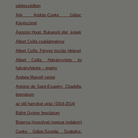
párbeszédben
Ady András-Cseke Gábor:
Kávészünet
Ágoston Hugó: Bukaresti élet, képek
Albert Csilla családregénye
Albert Csilla: Fényes tisztás (dráma)
Albert Csilla: Halványvörös és
halványfekete – regény
Andrew Marvell versei
Antoine de Saint-Exupéry: Citadella-
breviárium
az idő harcokat ujráz /1914-2014/
Bálint György breviárium
Bigonya (mosolygó magyar irodalom)
Cseke Gábor-Szonda Szabolcs: