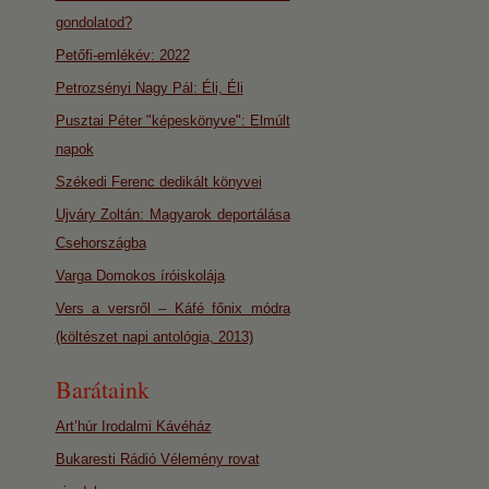
gondolatod?
Petőfi-emlékév: 2022
Petrozsényi Nagy Pál: Éli, Éli
Pusztai Péter "képeskönyve": Elmúlt
napok
Székedi Ferenc dedikált könyvei
Ujváry Zoltán: Magyarok deportálása
Csehországba
Varga Domokos íróiskolája
Vers a versről – Káfé főnix módra
(költészet napi antológia, 2013)
Barátaink
Art’húr Irodalmi Kávéház
Bukaresti Rádió Vélemény rovat