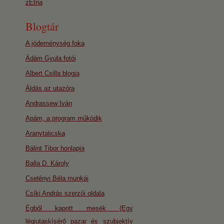
zEtna
Blogtár
A jódeménység foka
Ádám Gyula fotói
Albert Csilla blogja
Áldás az utazóra
Andrassew Iván
Apám, a program működik
Aranytalicska
Bálint Tibor honlapja
Balla D. Károly
Cselényi Béla munkái
Csíki András szerzői oldala
Égből kapott mesék (Egy
légiutaskísérő pazar és szubjektív