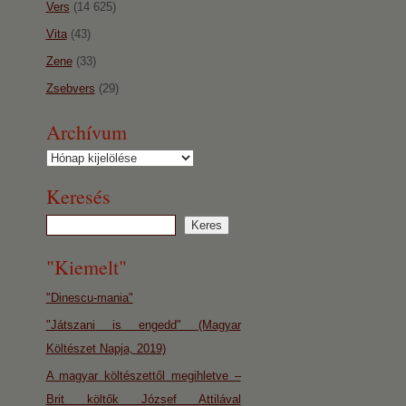
Vers
(14 625)
Vita
(43)
Zene
(33)
Zsebvers
(29)
Archívum
Archívum
Keresés
"Kiemelt"
"Dinescu-mania"
"Játszani is engedd" (Magyar
Költészet Napja, 2019)
A magyar költészettől megihletve –
Brit költők József Attilával