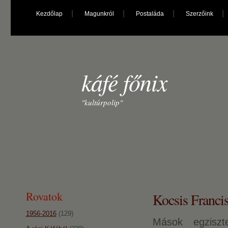
Kezdőlap
Magunkról
Postaláda
Szerzőink
káfé főnix
"kultúrpolip"
Rovatok
Kocsis Franci
1956-2016
(129)
Mások egziszt