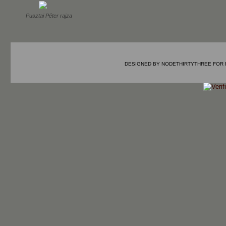
Pusztai Péter rajza
DESIGNED BY
NODETHIRTYTHREE
FOR