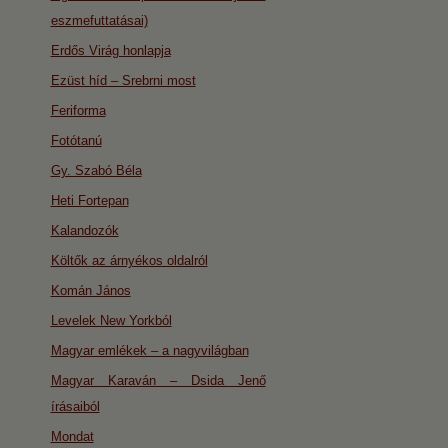
eszmefuttatásai)
Erdős Virág honlapja
Ezüst híd – Srebrni most
Feriforma
Fotótanú
Gy. Szabó Béla
Heti Fortepan
Kalandozók
Költők az árnyékos oldalról
Komán János
Levelek New Yorkból
Magyar emlékek – a nagyvilágban
Magyar Karaván – Dsida Jenő
írásaiból
Mondat