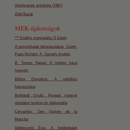
Vitorla-ének antológia (1967)
Zöld Bazár
MEK-újdonságok
*** Erdélyi monográfia (2 kötet)
A nemzettudat tárgyiasulásai. Szerk.
Papp Richárd, A. Gergely András
B. Tomos Hajnal: A mérleg hava
(versek)
Bölöni Domokos: A rablóhús
fogyasztása
Borbándi Gyula: Nyugati magyar
idordalmi lexikon és bibliográfia
Cervantes: Don Quijote de la
Mancha
Debreczeni Éva: A boldogtalan