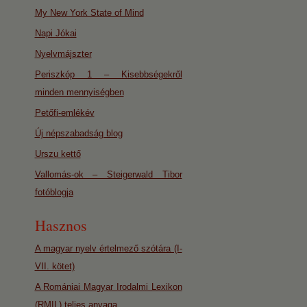
My New York State of Mind
Napi Jókai
Nyelvmájszter
Periszkóp 1 – Kisebbségekről
minden mennyiségben
Petőfi-emlékév
Új népszabadság blog
Urszu kettő
Vallomás-ok – Steigerwald Tibor
fotóblogja
Hasznos
A magyar nyelv értelmező szótára (I-
VII. kötet)
A Romániai Magyar Irodalmi Lexikon
(RMIL) teljes anyaga