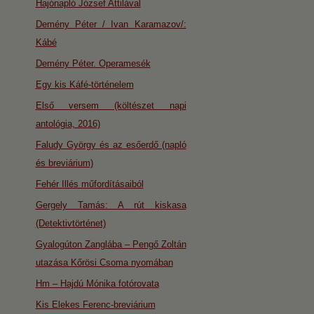
Hajónapló József Attilával
Demény Péter / Ivan Karamazov/:
Kábé
Demény Péter. Operamesék
Egy kis Káfé-történelem
Első versem (költészet napi
antológia, 2016)
Faludy György és az esőerdő (napló
és breviárium)
Fehér Illés műfordításaiból
Gergely Tamás: A rút kiskasa
(Detektivtörténet)
Gyalogúton Zanglába – Pengő Zoltán
utazása Kőrösi Csoma nyomában
Hm – Hajdú Mónika fotórovata
Kis Elekes Ferenc-breviárium