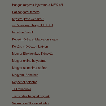
Hangoskönyvek lajstroma a MEK-ből
Házsongárdi temető
https://ujkafe.website/?
s=Petrozsnyi+Nagy+Pl+LI+LI
Ind olvasósarok
Képzőművészet Magyarországon
Kortárs művészeti lexikon
Magyar Elektronikus Könyvtár
Magyar online helyesírás
Magyar szinonima szótár
Magyarul Babelben
Népzenei példatár
TEDxDanubia
Transindex hangoskönyvek
Versek a múlt századokból