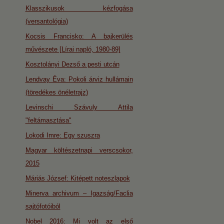
Klasszikusok kézfogása
(versantológia)
Kocsis Francisko: A bajkerülés
művészete [Lírai napló, 1980-89]
Kosztolányi Dezső a pesti utcán
Lendvay Éva: Pokoli árviz hullámain
(töredékes önéletrajz)
Levinschi Szávuly Attila
"feltámasztása"
Lokodi Imre: Egy szuszra
Magyar költészetnapi verscsokor,
2015
Máriás József: Kitépett noteszlapok
Minerva archivum – Igazság/Faclia
sajtófotóiból
Nobel 2016: Mi volt az első