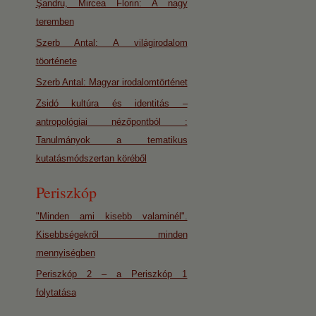
Şandru, Mircea Florin: A nagy
teremben
Szerb Antal: A világirodalom
töorténete
Szerb Antal: Magyar irodalomtörténet
Zsidó kultúra és identitás –
antropológiai nézőpontból :
Tanulmányok a tematikus
kutatásmódszertan köréből
Periszkóp
"Minden ami kisebb valaminél".
Kisebbségekről minden
mennyiségben
Periszkóp 2 – a Periszkóp 1
folytatása