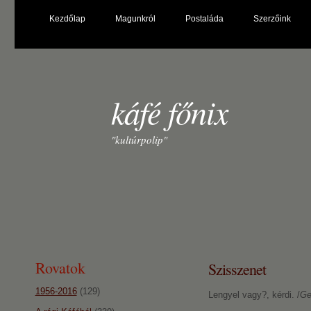
Kezdőlap
Magunkról
Postaláda
Szerzőink
káfé főnix
"kultúrpolip"
Rovatok
Szisszenet
1956-2016
(129)
Lengyel vagy?, kérdi. /
Ge