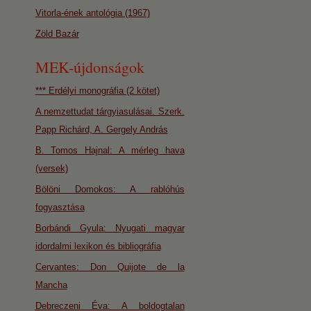
Vitorla-ének antológia (1967)
Zöld Bazár
MEK-újdonságok
*** Erdélyi monográfia (2 kötet)
A nemzettudat tárgyiasulásai. Szerk.
Papp Richárd, A. Gergely András
B. Tomos Hajnal: A mérleg hava
(versek)
Bölöni Domokos: A rablóhús
fogyasztása
Borbándi Gyula: Nyugati magyar
idordalmi lexikon és bibliográfia
Cervantes: Don Quijote de la
Mancha
Debreczeni Éva: A boldogtalan