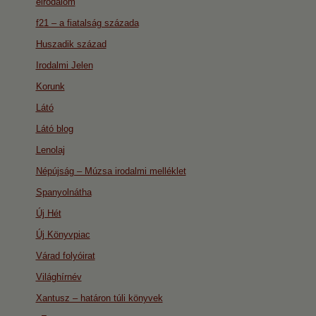
eirodalom
f21 – a fiatalság százada
Huszadik század
Irodalmi Jelen
Korunk
Látó
Látó blog
Lenolaj
Népújság – Múzsa irodalmi melléklet
Spanyolnátha
Új Hét
Új Könyvpiac
Várad folyóirat
Világhírnév
Xantusz – határon túli könyvek