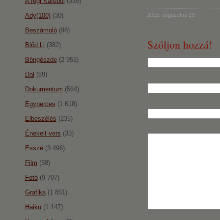
A régi Káféból
(339)
Ady(100)
(30)
2015. augusztus 29.
Beszámoló
(98)
Szóljon hozzá!
Blőd Li
(382)
Böngészde
(2 951)
Dal
(89)
Dokumentum
(564)
Egyperces
(1 618)
Elbeszélés
(235)
Énekelt vers
(33)
Esszé
(3 496)
Film
(58)
Fotó
(9 707)
Grafika
(1 851)
Haiku
(1 147)