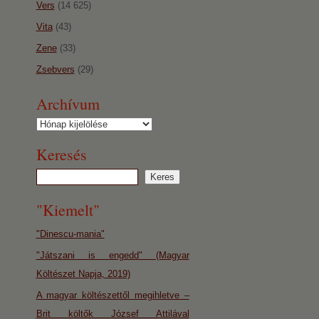
Vers
(14 625)
Vita
(43)
Zene
(33)
Zsebvers
(29)
Archívum
Archívum
Keresés
"Kiemelt"
"Dinescu-mania"
"Játszani is engedd" (Magyar
Költészet Napja, 2019)
A magyar költészettől megihletve –
Brit költők József Attilával