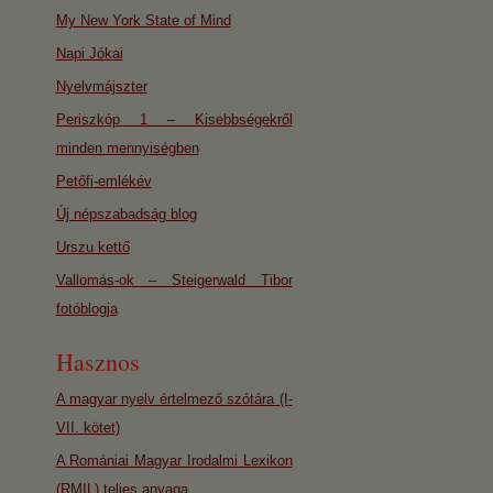
My New York State of Mind
Napi Jókai
Nyelvmájszter
Periszkóp 1 – Kisebbségekről
minden mennyiségben
Petőfi-emlékév
Új népszabadság blog
Urszu kettő
Vallomás-ok – Steigerwald Tibor
fotóblogja
Hasznos
A magyar nyelv értelmező szótára (I-
VII. kötet)
A Romániai Magyar Irodalmi Lexikon
(RMIL) teljes anyaga