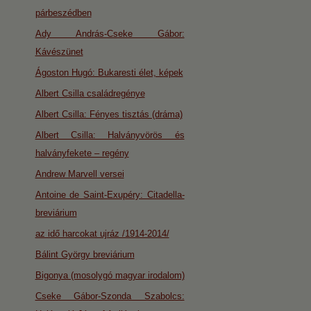
párbeszédben
Ady András-Cseke Gábor:
Kávészünet
Ágoston Hugó: Bukaresti élet, képek
Albert Csilla családregénye
Albert Csilla: Fényes tisztás (dráma)
Albert Csilla: Halványvörös és
halványfekete – regény
Andrew Marvell versei
Antoine de Saint-Exupéry: Citadella-
breviárium
az idő harcokat ujráz /1914-2014/
Bálint György breviárium
Bigonya (mosolygó magyar irodalom)
Cseke Gábor-Szonda Szabolcs: