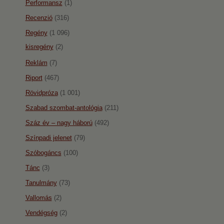
Performansz
(1)
Recenzió
(316)
Regény
(1 096)
kisregény
(2)
Reklám
(7)
Riport
(467)
Rövidpróza
(1 001)
Szabad szombat-antológia
(211)
Száz év – nagy háború
(492)
Színpadi jelenet
(79)
Szóbogáncs
(100)
Tánc
(3)
Tanulmány
(73)
Vallomás
(2)
Vendégség
(2)