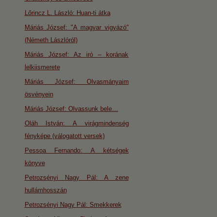
Lőrincz L. László: Huan-ti átka
Máriás József: "A magyar vigyázó"
(Németh Lászlóról)
Máriás József: Az iró – korának
lelkiismerete
Máriás József: Olvasmányaim
ösvényein
Máriás József: Olvassunk bele…
Oláh István: A virágmindenség
fényképe (válogatott versek)
Pessoa Fernando: A kétségek
könyve
Petrozsényi Nagy Pál: A zene
hullámhosszán
Petrozsényi Nagy Pál: Smekkerek