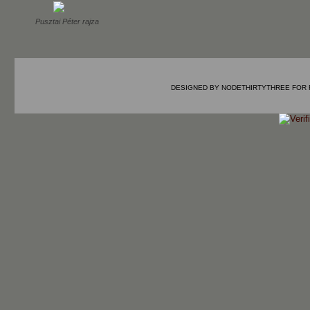
Pusztai Péter rajza
DESIGNED BY
NODETHIRTYTHREE
FOR