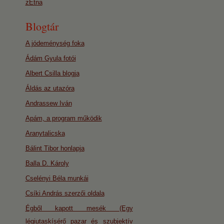
zEtna
Blogtár
A jódeménység foka
Ádám Gyula fotói
Albert Csilla blogja
Áldás az utazóra
Andrassew Iván
Apám, a program működik
Aranytalicska
Bálint Tibor honlapja
Balla D. Károly
Cselényi Béla munkái
Csíki András szerzői oldala
Égből kapott mesék (Egy
légiutaskísérő pazar és szubjektív