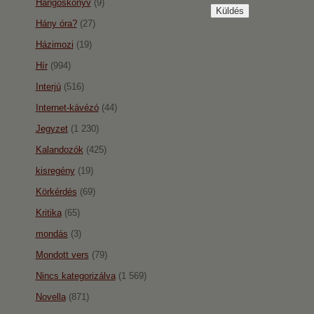
Hangoskönyv
(9)
Hány óra?
(27)
Házimozi
(19)
Hír
(994)
Interjú
(516)
Internet-kávézó
(44)
Jegyzet
(1 230)
Kalandozók
(425)
kisregény
(19)
Körkérdés
(69)
Kritika
(65)
mondás
(3)
Mondott vers
(79)
Nincs kategorizálva
(1 569)
Novella
(871)