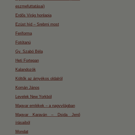
eszmefuttatásai)
Erdős Virág honlapja
Ezüst híd – Srebrni most
Feriforma
Fotótanú
Gy. Szabó Béla
Heti Fortepan
Kalandozók
Költők az árnyékos oldalról
Komán János
Levelek New Yorkból
Magyar emlékek – a nagyvilágban
Magyar Karaván – Dsida Jenő
írásaiból
Mondat