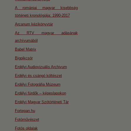
A romániai magyar kisebbség
történeti kronológiája: 1990-2017
Arcanum kézikönyvtár
Az RTV magyar adásának
archívumából
Babel Matrix
Bigpikcsör
Erdélyi Audiovizuális Archivum
Erdélyi és csángó költészet
Erdélyi Fotográfia Múzeum
Erdélyi fürdők – képeslapokon
Erdélyi Magyar Szótörténeti Tár
Fortepan.hu
Fotóművészet
Fotós oldalak