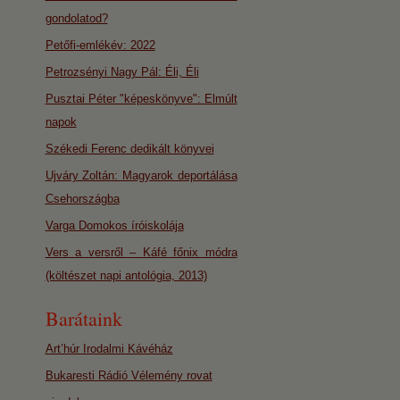
gondolatod?
Petőfi-emlékév: 2022
Petrozsényi Nagy Pál: Éli, Éli
Pusztai Péter "képeskönyve": Elmúlt
napok
Székedi Ferenc dedikált könyvei
Ujváry Zoltán: Magyarok deportálása
Csehországba
Varga Domokos íróiskolája
Vers a versről – Káfé főnix módra
(költészet napi antológia, 2013)
Barátaink
Art’húr Irodalmi Kávéház
Bukaresti Rádió Vélemény rovat