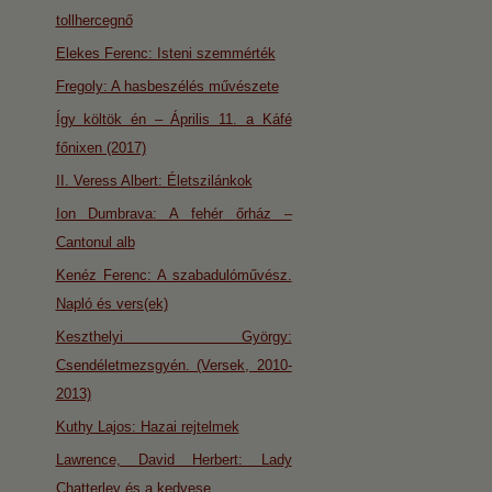
tollhercegnő
Elekes Ferenc: Isteni szemmérték
Fregoly: A hasbeszélés művészete
Így költök én – Április 11. a Káfé
főnixen (2017)
II. Veress Albert: Életszilánkok
Ion Dumbrava: A fehér őrház –
Cantonul alb
Kenéz Ferenc: A szabadulóművész.
Napló és vers(ek)
Keszthelyi György:
Csendéletmezsgyén. (Versek, 2010-
2013)
Kuthy Lajos: Hazai rejtelmek
Lawrence, David Herbert: Lady
Chatterley és a kedvese