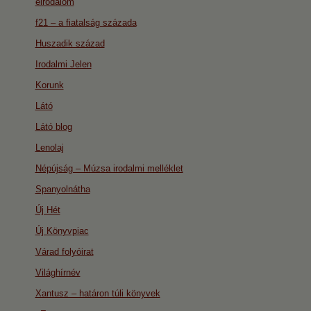
eirodalom
f21 – a fiatalság százada
Huszadik század
Irodalmi Jelen
Korunk
Látó
Látó blog
Lenolaj
Népújság – Múzsa irodalmi melléklet
Spanyolnátha
Új Hét
Új Könyvpiac
Várad folyóirat
Világhírnév
Xantusz – határon túli könyvek