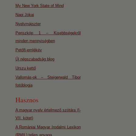
My New York State of Mind
Napi Jókai
Nyelvmájszter
Periszkóp 1 – Kisebbségekről
minden mennyiségben
Petőfi-emlékév
Új népszabadság blog
Urszu kettő
Vallomás-ok – Steigerwald Tibor
fotóblogja
Hasznos
A magyar nyelv értelmező szótára (I-
VII. kötet)
A Romániai Magyar Irodalmi Lexikon
(RMIL) teljes anyaga