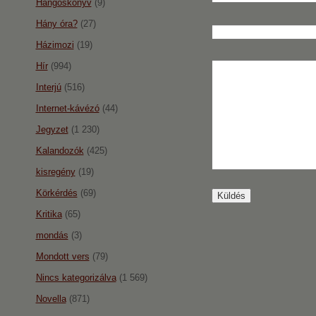
Hangoskönyv
(9)
Hány óra?
(27)
Házimozi
(19)
Hír
(994)
Interjú
(516)
Internet-kávézó
(44)
Jegyzet
(1 230)
Kalandozók
(425)
kisregény
(19)
Körkérdés
(69)
Kritika
(65)
mondás
(3)
Mondott vers
(79)
Nincs kategorizálva
(1 569)
Novella
(871)