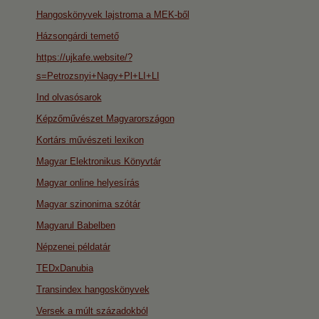
Hangoskönyvek lajstroma a MEK-ből
Házsongárdi temető
https://ujkafe.website/?
s=Petrozsnyi+Nagy+Pl+LI+LI
Ind olvasósarok
Képzőművészet Magyarországon
Kortárs művészeti lexikon
Magyar Elektronikus Könyvtár
Magyar online helyesírás
Magyar szinonima szótár
Magyarul Babelben
Népzenei példatár
TEDxDanubia
Transindex hangoskönyvek
Versek a múlt századokból