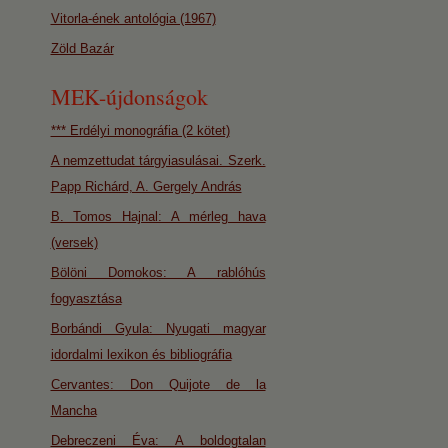
Vitorla-ének antológia (1967)
Zöld Bazár
MEK-újdonságok
*** Erdélyi monográfia (2 kötet)
A nemzettudat tárgyiasulásai. Szerk.
Papp Richárd, A. Gergely András
B. Tomos Hajnal: A mérleg hava
(versek)
Bölöni Domokos: A rablóhús
fogyasztása
Borbándi Gyula: Nyugati magyar
idordalmi lexikon és bibliográfia
Cervantes: Don Quijote de la
Mancha
Debreczeni Éva: A boldogtalan