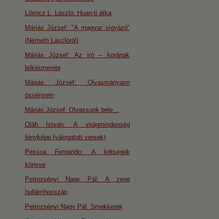
Lőrincz L. László: Huan-ti átka
Máriás József: "A magyar vigyázó"
(Németh Lászlóról)
Máriás József: Az iró – korának
lelkiismerete
Máriás József: Olvasmányaim
ösvényein
Máriás József: Olvassunk bele…
Oláh István: A virágmindenség
fényképe (válogatott versek)
Pessoa Fernando: A kétségek
könyve
Petrozsényi Nagy Pál: A zene
hullámhosszán
Petrozsényi Nagy Pál: Smekkerek