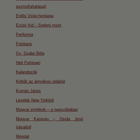
eszmefuttatásai)
Erdős Virág honlapja
Ezüst híd – Srebrni most
Feriforma
Fotótanú
Gy. Szabó Béla
Heti Fortepan
Kalandozók
Költők az árnyékos oldalról
Komán János
Levelek New Yorkból
Magyar emlékek – a nagyvilágban
Magyar Karaván – Dsida Jenő
írásaiból
Mondat