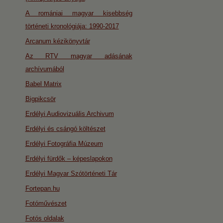
A romániai magyar kisebbség
történeti kronológiája: 1990-2017
Arcanum kézikönyvtár
Az RTV magyar adásának
archívumából
Babel Matrix
Bigpikcsör
Erdélyi Audiovizuális Archivum
Erdélyi és csángó költészet
Erdélyi Fotográfia Múzeum
Erdélyi fürdők – képeslapokon
Erdélyi Magyar Szótörténeti Tár
Fortepan.hu
Fotóművészet
Fotós oldalak