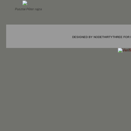
Pusztai Péter rajza
DESIGNED BY
NODETHIRTYTHREE
FOR