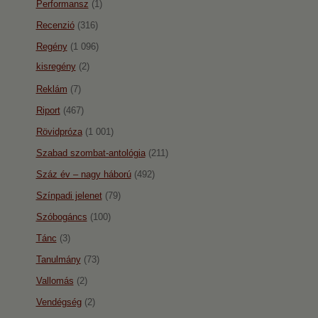
Performansz
(1)
Recenzió
(316)
Regény
(1 096)
kisregény
(2)
Reklám
(7)
Riport
(467)
Rövidpróza
(1 001)
Szabad szombat-antológia
(211)
Száz év – nagy háború
(492)
Színpadi jelenet
(79)
Szóbogáncs
(100)
Tánc
(3)
Tanulmány
(73)
Vallomás
(2)
Vendégség
(2)