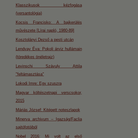
Klasszikusok kézfogása
(versantológia)
Kocsis Francisko: A bajkerülés
művészete [Lírai napló, 1980-89]
Kosztolányi Dezső a pesti utcán
Lendvay Éva: Pokoli árviz hullámain
(töredékes önéletrajz)
Levinschi Szávuly Attila
"feltámasztása"
Lokodi Imre: Egy szuszra
Magyar költészetnapi verscsokor,
2015
Máriás József: Kitépett noteszlapok
Minerva archivum – Igazság/Faclia
sajtófotóiból
Nobel 2016: Mi volt az első