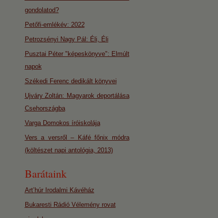
gondolatod?
Petőfi-emlékév: 2022
Petrozsényi Nagy Pál: Éli, Éli
Pusztai Péter "képeskönyve": Elmúlt
napok
Székedi Ferenc dedikált könyvei
Ujváry Zoltán: Magyarok deportálása
Csehországba
Varga Domokos íróiskolája
Vers a versről – Káfé főnix módra
(költészet napi antológia, 2013)
Barátaink
Art’húr Irodalmi Kávéház
Bukaresti Rádió Vélemény rovat