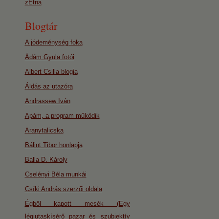
zEtna
Blogtár
A jódeménység foka
Ádám Gyula fotói
Albert Csilla blogja
Áldás az utazóra
Andrassew Iván
Apám, a program működik
Aranytalicska
Bálint Tibor honlapja
Balla D. Károly
Cselényi Béla munkái
Csíki András szerzői oldala
Égből kapott mesék (Egy
légiutaskísérő pazar és szubjektív