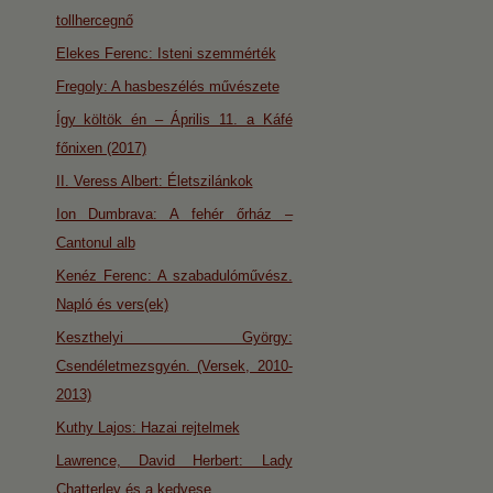
tollhercegnő
Elekes Ferenc: Isteni szemmérték
Fregoly: A hasbeszélés művészete
Így költök én – Április 11. a Káfé
főnixen (2017)
II. Veress Albert: Életszilánkok
Ion Dumbrava: A fehér őrház –
Cantonul alb
Kenéz Ferenc: A szabadulóművész.
Napló és vers(ek)
Keszthelyi György:
Csendéletmezsgyén. (Versek, 2010-
2013)
Kuthy Lajos: Hazai rejtelmek
Lawrence, David Herbert: Lady
Chatterley és a kedvese