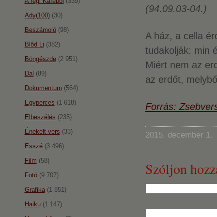
A régi Káféból
(339)
(94.09.03-04.)
Ady(100)
(30)
Beszámoló
(98)
A ház, a cella é
Blőd Li
(382)
tudakolják: min
Böngészde
(2 951)
Miért nem az erd
Dal
(89)
az erdőt, melyb
Dokumentum
(564)
Egyperces
(1 618)
Forrás: Zsebver
Elbeszélés
(235)
Énekelt vers
(33)
2015. december 1.
Esszé
(3 496)
Film
(58)
Szóljon hozz
Fotó
(9 707)
Grafika
(1 851)
Haiku
(1 147)