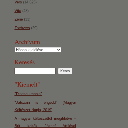
Vers
(14 625)
Vita
(43)
Zene
(33)
Zsebvers
(29)
Archívum
Archívum
Keresés
"Kiemelt"
"Dinescu-mania"
"Játszani is engedd" (Magyar
Költészet Napja, 2019)
A magyar költészettől megihletve –
Brit költők József Attilával