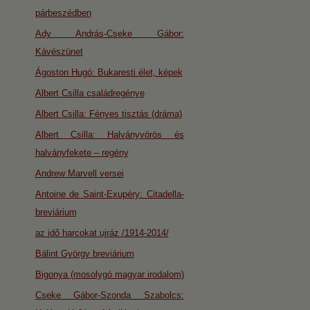
párbeszédben
Ady András-Cseke Gábor:
Kávészünet
Ágoston Hugó: Bukaresti élet, képek
Albert Csilla családregénye
Albert Csilla: Fényes tisztás (dráma)
Albert Csilla: Halványvörös és
halványfekete – regény
Andrew Marvell versei
Antoine de Saint-Exupéry: Citadella-
breviárium
az idő harcokat ujráz /1914-2014/
Bálint György breviárium
Bigonya (mosolygó magyar irodalom)
Cseke Gábor-Szonda Szabolcs: