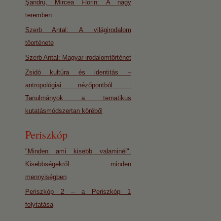
Şandru, Mircea Florin: A nagy
teremben
Szerb Antal: A világirodalom
töorténete
Szerb Antal: Magyar irodalomtörténet
Zsidó kultúra és identitás –
antropológiai nézőpontból :
Tanulmányok a tematikus
kutatásmódszertan köréből
Periszkóp
"Minden ami kisebb valaminél".
Kisebbségekről minden
mennyiségben
Periszkóp 2 – a Periszkóp 1
folytatása