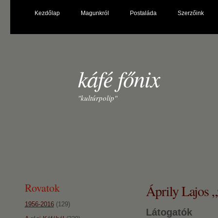
Kezdőlap
Magunkról
Postaláda
Szerzőink
káfé főnix
"kultúrpolip"
Rovatok
Áprily Lajos „
1956-2016
(129)
Látogatók