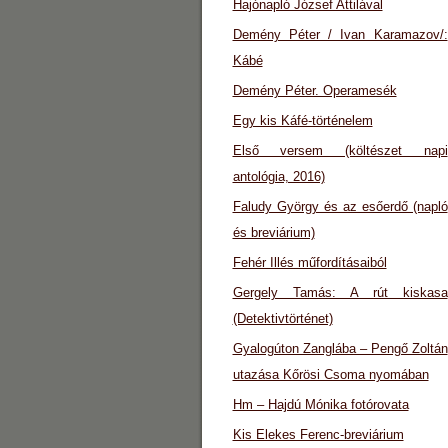
Hajónapló József Attilával
Demény Péter / Ivan Karamazov/:
Kábé
Demény Péter. Operamesék
Egy kis Káfé-történelem
Első versem (költészet napi
antológia, 2016)
Faludy György és az esőerdő (napló
és breviárium)
Fehér Illés műfordításaiból
Gergely Tamás: A rút kiskasa
(Detektivtörténet)
Gyalogúton Zanglába – Pengő Zoltán
utazása Kőrösi Csoma nyomában
Hm – Hajdú Mónika fotórovata
Kis Elekes Ferenc-breviárium