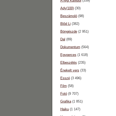
A régi Káféból
(339)
Ady(100)
(30)
Beszámoló
(98)
Blőd Li
(382)
Böngészde
(2 951)
Dal
(89)
Dokumentum
(564)
Egyperces
(1 618)
Elbeszélés
(235)
Énekelt vers
(33)
Esszé
(3 496)
Film
(58)
Fotó
(9 707)
Grafika
(1 851)
Haiku
(1 147)