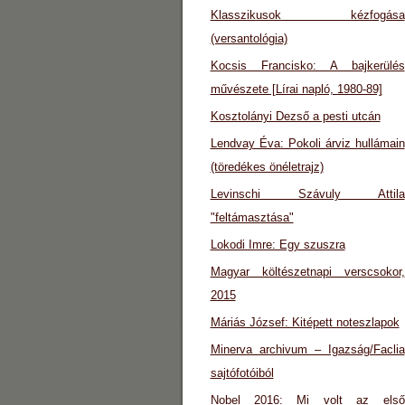
Klasszikusok kézfogása
(versantológia)
Kocsis Francisko: A bajkerülés
művészete [Lírai napló, 1980-89]
Kosztolányi Dezső a pesti utcán
Lendvay Éva: Pokoli árviz hullámain
(töredékes önéletrajz)
Levinschi Szávuly Attila
"feltámasztása"
Lokodi Imre: Egy szuszra
Magyar költészetnapi verscsokor,
2015
Máriás József: Kitépett noteszlapok
Minerva archivum – Igazság/Faclia
sajtófotóiból
Nobel 2016: Mi volt az első