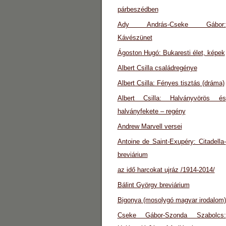
párbeszédben
Ady András-Cseke Gábor:
Kávészünet
Ágoston Hugó: Bukaresti élet, képek
Albert Csilla családregénye
Albert Csilla: Fényes tisztás (dráma)
Albert Csilla: Halványvörös és
halványfekete – regény
Andrew Marvell versei
Antoine de Saint-Exupéry: Citadella-
breviárium
az idő harcokat ujráz /1914-2014/
Bálint György breviárium
Bigonya (mosolygó magyar irodalom)
Cseke Gábor-Szonda Szabolcs: