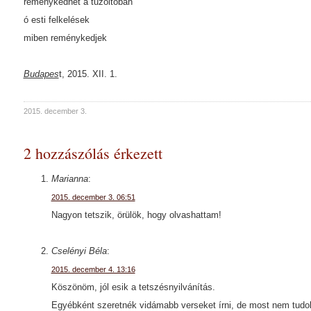
reménykedhet a tűzoltóban
ó esti felkelések
miben reménykedjek
Budapes
t, 2015. XII. 1.
2015. december 3.
2 hozzászólás érkezett
Marianna
:
2015. december 3. 06:51
Nagyon tetszik, örülök, hogy olvashattam!
Cselényi Béla
:
2015. december 4. 13:16
Köszönöm, jól esik a tetszésnyilvánítás.
Egyébként szeretnék vidámabb verseket írni, de most nem tud