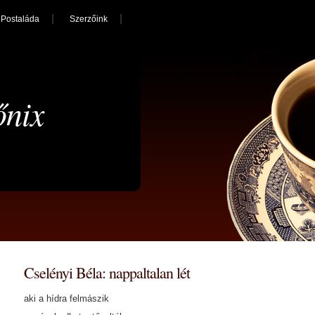
Postaláda
Szerzőink
őnix
Cselényi Béla: nappaltalan lét
aki a hídra felmászik