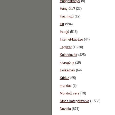
Hangoskönyv
(9)
Hány óra?
(27)
Házimozi
(19)
Hír
(994)
Interjú
(516)
Internet-kávézó
(44)
Jegyzet
(1 230)
Kalandozók
(425)
kisregény
(19)
Körkérdés
(69)
Kritika
(65)
mondás
(3)
Mondott vers
(79)
Nincs kategorizálva
(1 568)
Novella
(871)