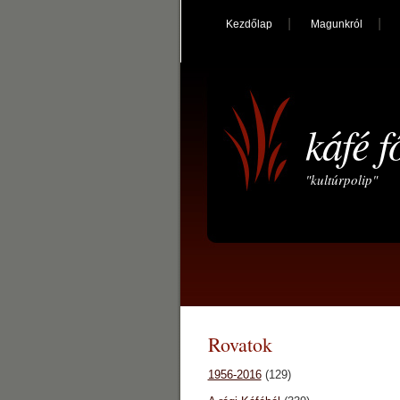
Kezdőlap
Magunkról
káfé f
"kultúrpolip"
Rovatok
1956-2016
(129)