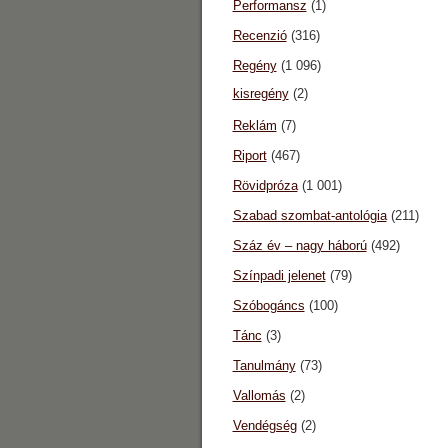
Performansz
(1)
Recenzió
(316)
Regény
(1 096)
kisregény
(2)
Reklám
(7)
Riport
(467)
Rövidpróza
(1 001)
Szabad szombat-antológia
(211)
Száz év – nagy háború
(492)
Színpadi jelenet
(79)
Szóbogáncs
(100)
Tánc
(3)
Tanulmány
(73)
Vallomás
(2)
Vendégség
(2)