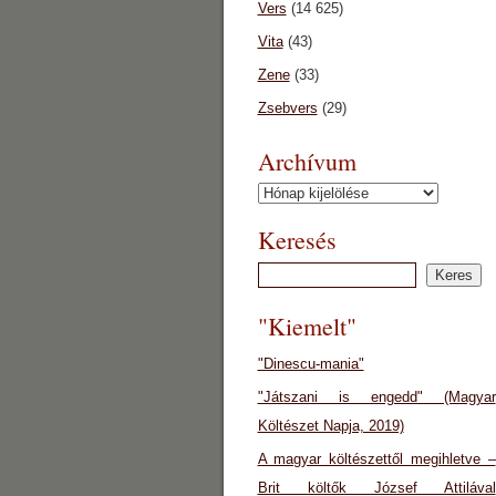
Vers
(14 625)
Vita
(43)
Zene
(33)
Zsebvers
(29)
Archívum
Archívum
Keresés
"Kiemelt"
"Dinescu-mania"
"Játszani is engedd" (Magyar
Költészet Napja, 2019)
A magyar költészettől megihletve –
Brit költők József Attilával