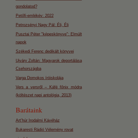
gondolatod?
Petőfi-emlékév: 2022
Petrozsényi Nagy Pál: Éli, Éli
Pusztai Péter "képeskönyve": Elmúlt
napok
Székedi Ferenc dedikált könyvei
Ujváry Zoltán: Magyarok deportálása
Csehországba
Varga Domokos íróiskolája
Vers a versről – Káfé főnix módra
(költészet napi antológia, 2013)
Barátaink
Art’húr Irodalmi Kávéház
Bukaresti Rádió Vélemény rovat