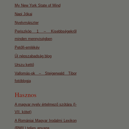
My New York State of Mind
Napi Jókai
Nyelvmájszter
Periszkóp 1 – Kisebbségekről
minden mennyiségben
Petőfi-emlékév
Új népszabadság blog
Urszu kettő
Vallomás-ok – Steigerwald Tibor
fotóblogja
Hasznos
A magyar nyelv értelmező szótára (I-
VII. kötet)
A Romániai Magyar Irodalmi Lexikon
(RMIL) teljes anyaga