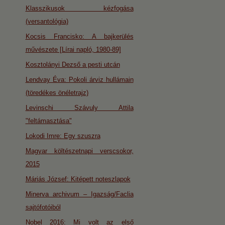
Klasszikusok kézfogása
(versantológia)
Kocsis Francisko: A bajkerülés
művészete [Lírai napló, 1980-89]
Kosztolányi Dezső a pesti utcán
Lendvay Éva: Pokoli árviz hullámain
(töredékes önéletrajz)
Levinschi Szávuly Attila
"feltámasztása"
Lokodi Imre: Egy szuszra
Magyar költészetnapi verscsokor,
2015
Máriás József: Kitépett noteszlapok
Minerva archivum – Igazság/Faclia
sajtófotóiból
Nobel 2016: Mi volt az első