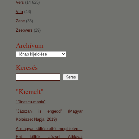
Vers
(14 625)
Vita
(43)
Zene
(33)
Zsebvers
(29)
Archívum
Archívum
Keresés
"Kiemelt"
"Dinescu-mania"
"Játszani is engedd" (Magyar
Költészet Napja, 2019)
A magyar költészettől megihletve –
Brit költők József Attilával