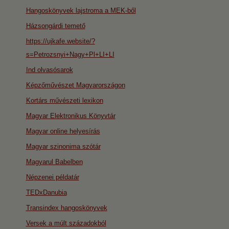
Hangoskönyvek lajstroma a MEK-ből
Házsongárdi temető
https://ujkafe.website/?
s=Petrozsnyi+Nagy+Pl+LI+LI
Ind olvasósarok
Képzőművészet Magyarországon
Kortárs művészeti lexikon
Magyar Elektronikus Könyvtár
Magyar online helyesírás
Magyar szinonima szótár
Magyarul Babelben
Népzenei példatár
TEDxDanubia
Transindex hangoskönyvek
Versek a múlt századokból