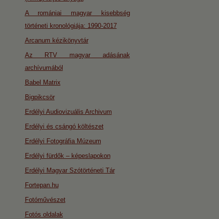
A romániai magyar kisebbség
történeti kronológiája: 1990-2017
Arcanum kézikönyvtár
Az RTV magyar adásának
archívumából
Babel Matrix
Bigpikcsör
Erdélyi Audiovizuális Archivum
Erdélyi és csángó költészet
Erdélyi Fotográfia Múzeum
Erdélyi fürdők – képeslapokon
Erdélyi Magyar Szótörténeti Tár
Fortepan.hu
Fotóművészet
Fotós oldalak