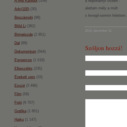
A régi Káféból
(339)
a félpohárnyi vizben :
alattam mély a múlt
Ady(100)
(30)
s levegő-semmi felettem.
Beszámoló
(98)
Blőd Li
(382)
2015. december 31.
Böngészde
(2 951)
Dal
(89)
Szóljon hozzá!
Dokumentum
(564)
Egyperces
(1 618)
Elbeszélés
(235)
Énekelt vers
(33)
Esszé
(3 496)
Film
(58)
Fotó
(9 707)
Grafika
(1 851)
Haiku
(1 147)