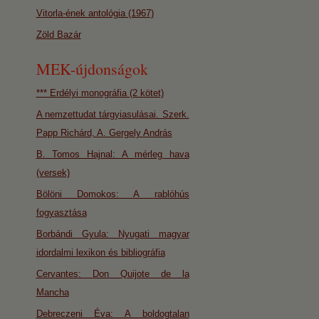
Vitorla-ének antológia (1967)
Zöld Bazár
MEK-újdonságok
*** Erdélyi monográfia (2 kötet)
A nemzettudat tárgyiasulásai. Szerk.
Papp Richárd, A. Gergely András
B. Tomos Hajnal: A mérleg hava
(versek)
Bölöni Domokos: A rablóhús
fogyasztása
Borbándi Gyula: Nyugati magyar
idordalmi lexikon és bibliográfia
Cervantes: Don Quijote de la
Mancha
Debreczeni Éva: A boldogtalan