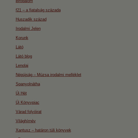
eirodalom
f21 – a fiatalság százada
Huszadik század
Irodalmi Jelen
Korunk
Látó
Látó blog
Lenolaj
Népújság – Múzsa irodalmi melléklet
Spanyolnátha
Új Hét
Új Könyvpiac
Várad folyóirat
Világhírnév
Xantusz – határon túli könyvek