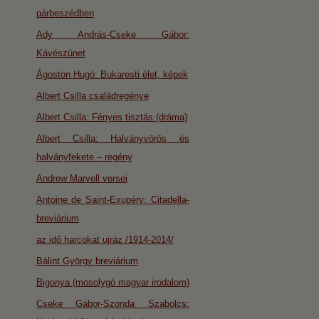
párbeszédben
Ady András-Cseke Gábor:
Kávészünet
Ágoston Hugó: Bukaresti élet, képek
Albert Csilla családregénye
Albert Csilla: Fényes tisztás (dráma)
Albert Csilla: Halványvörös és
halványfekete – regény
Andrew Marvell versei
Antoine de Saint-Exupéry: Citadella-
breviárium
az idő harcokat ujráz /1914-2014/
Bálint György breviárium
Bigonya (mosolygó magyar irodalom)
Cseke Gábor-Szonda Szabolcs: