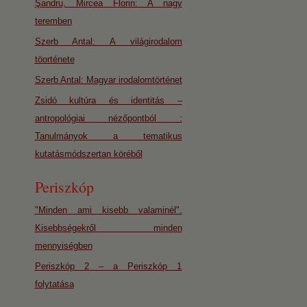
Şandru, Mircea Florin: A nagy
teremben
Szerb Antal: A világirodalom
töorténete
Szerb Antal: Magyar irodalomtörténet
Zsidó kultúra és identitás –
antropológiai nézőpontból :
Tanulmányok a tematikus
kutatásmódszertan köréből
Periszkóp
"Minden ami kisebb valaminél".
Kisebbségekről minden
mennyiségben
Periszkóp 2 – a Periszkóp 1
folytatása