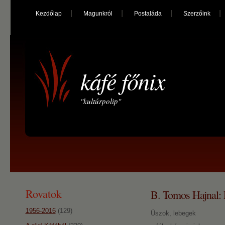
Kezdőlap
Magunkról
Postaláda
Szerzőink
káfé főnix
"kultúrpolip"
Rovatok
B. Tomos Hajnal: 
1956-2016
(129)
Úszok, lebegek