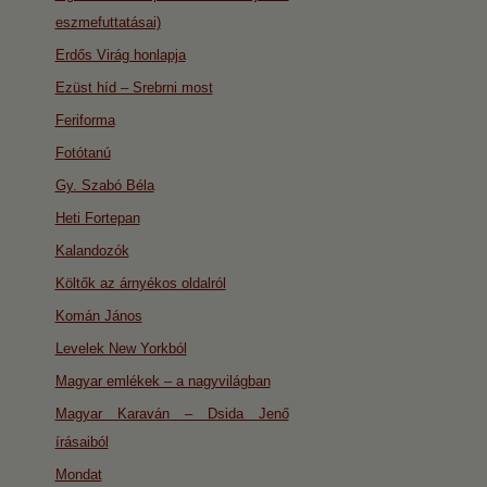
eszmefuttatásai)
Erdős Virág honlapja
Ezüst híd – Srebrni most
Feriforma
Fotótanú
Gy. Szabó Béla
Heti Fortepan
Kalandozók
Költők az árnyékos oldalról
Komán János
Levelek New Yorkból
Magyar emlékek – a nagyvilágban
Magyar Karaván – Dsida Jenő
írásaiból
Mondat