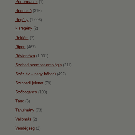
Performansz
(1)
Recenzió
(316)
Regény
(1 096)
kisregény
(2)
Reklám
(7)
Riport
(467)
Rövidpróza
(1 001)
Szabad szombat-antológia
(211)
Száz év – nagy háború
(492)
Színpadi jelenet
(79)
Szóbogáncs
(100)
Tánc
(3)
Tanulmány
(73)
Vallomás
(2)
Vendégség
(2)