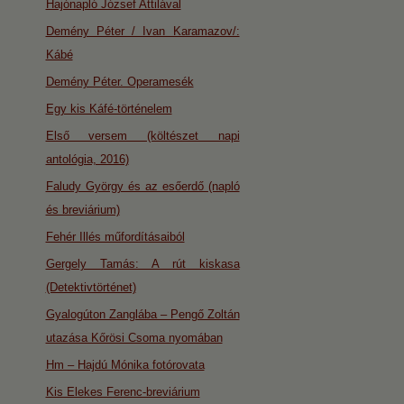
Hajónapló József Attilával
Demény Péter / Ivan Karamazov/:
Kábé
Demény Péter. Operamesék
Egy kis Káfé-történelem
Első versem (költészet napi
antológia, 2016)
Faludy György és az esőerdő (napló
és breviárium)
Fehér Illés műfordításaiból
Gergely Tamás: A rút kiskasa
(Detektivtörténet)
Gyalogúton Zanglába – Pengő Zoltán
utazása Kőrösi Csoma nyomában
Hm – Hajdú Mónika fotórovata
Kis Elekes Ferenc-breviárium