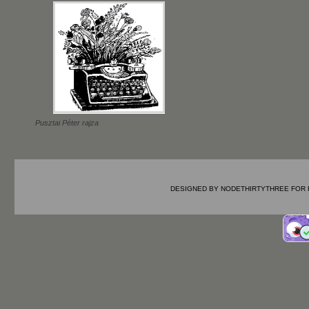
Pusztai Péter rajza
DESIGNED BY
NODETHIRTYTHREE
FOR