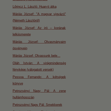
Lőrincz L. László: Huan-ti átka
Máriás József: "A magyar vigyázó"
(Németh Lászlóról)
Máriás József: Az iró – korának
lelkiismerete
Máriás József: Olvasmányaim
ösvényein
Máriás József: Olvassunk bele…
Oláh István: A virágmindenség
fényképe (válogatott versek)
Pessoa Fernando: A kétségek
könyve
Petrozsényi Nagy Pál: A zene
hullámhosszán
Petrozsényi Nagy Pál: Smekkerek