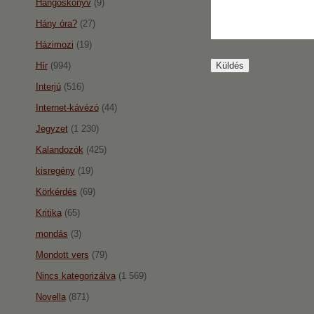
Hangoskönyv
(9)
Hány óra?
(27)
Házimozi
(19)
Hír
(994)
Interjú
(516)
Internet-kávézó
(44)
Jegyzet
(1 230)
Kalandozók
(425)
kisregény
(19)
Körkérdés
(69)
Kritika
(65)
mondás
(3)
Mondott vers
(79)
Nincs kategorizálva
(1 569)
Novella
(871)