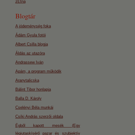
zEtna
Blogtár
A jódeménység foka
Ádám Gyula fotói
Albert Csilla blogja
Áldás az utazóra
Andrassew Iván
Apám, a program működik
Aranytalicska
Bálint Tibor honlapja
Balla D. Károly
Cselényi Béla munkái
Csíki András szerzői oldala
Égből kapott mesék (Egy
légiutaskísérő pazar és szubjektív