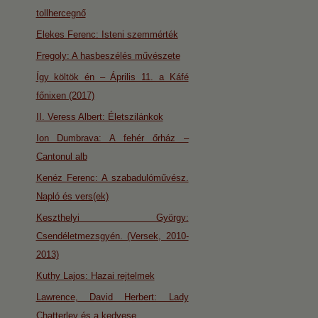
tollhercegnő
Elekes Ferenc: Isteni szemmérték
Fregoly: A hasbeszélés művészete
Így költök én – Április 11. a Káfé
főnixen (2017)
II. Veress Albert: Életszilánkok
Ion Dumbrava: A fehér őrház –
Cantonul alb
Kenéz Ferenc: A szabadulóművész.
Napló és vers(ek)
Keszthelyi György:
Csendéletmezsgyén. (Versek, 2010-
2013)
Kuthy Lajos: Hazai rejtelmek
Lawrence, David Herbert: Lady
Chatterley és a kedvese