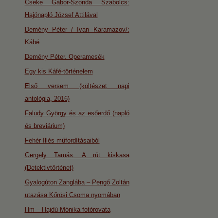
Cseke Gábor-Szonda Szabolcs:
Hajónapló József Attilával
Demény Péter / Ivan Karamazov/:
Kábé
Demény Péter. Operamesék
Egy kis Káfé-történelem
Első versem (költészet napi
antológia, 2016)
Faludy György és az esőerdő (napló
és breviárium)
Fehér Illés műfordításaiból
Gergely Tamás: A rút kiskasa
(Detektivtörténet)
Gyalogúton Zanglába – Pengő Zoltán
utazása Kőrösi Csoma nyomában
Hm – Hajdú Mónika fotórovata