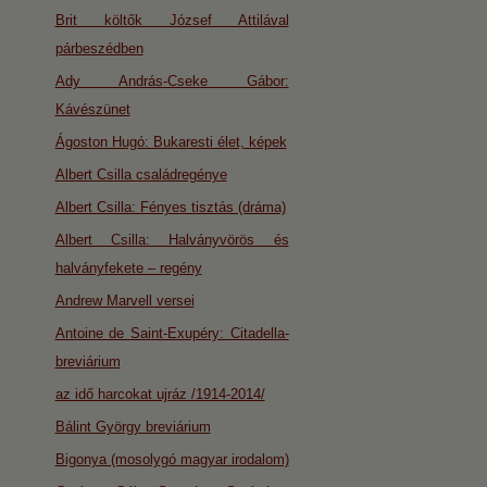
Brit költők József Attilával
párbeszédben
Ady András-Cseke Gábor:
Kávészünet
Ágoston Hugó: Bukaresti élet, képek
Albert Csilla családregénye
Albert Csilla: Fényes tisztás (dráma)
Albert Csilla: Halványvörös és
halványfekete – regény
Andrew Marvell versei
Antoine de Saint-Exupéry: Citadella-
breviárium
az idő harcokat ujráz /1914-2014/
Bálint György breviárium
Bigonya (mosolygó magyar irodalom)