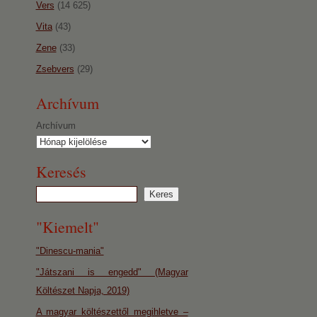
Vers
(14 625)
Vita
(43)
Zene
(33)
Zsebvers
(29)
Archívum
Archívum
Keresés
"Kiemelt"
"Dinescu-mania"
"Játszani is engedd" (Magyar
Költészet Napja, 2019)
A magyar költészettől megihletve –