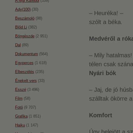
A régi Káféból
(339)
Ady(100)
(30)
– Heuréka! –
Beszámoló
(98)
szólt a béka.
Blőd Li
(382)
Böngészde
(2 951)
Medvéről a rók
Dal
(89)
Dokumentum
(564)
– Mily hatalmas!
Egyperces
(1 618)
télen csak szán
Elbeszélés
(235)
Nyári bók
Énekelt vers
(33)
– Jaj, de jó hús
Esszé
(3 496)
szálltak ökörre a
Film
(58)
Fotó
(9 707)
Komfort
Grafika
(1 851)
Haiku
(1 147)
Úgy belejött a 