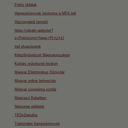
Fotós oldalak
Hangoskönyvek lajstroma a MEK-ből
Házsongárdi temető
https://ujkafe.website/?
s=Petrozsnyi+Nagy+Pl+LI+LI
Ind olvasósarok
Képzőművészet Magyarországon
Kortárs művészeti lexikon
Magyar Elektronikus Könyvtár
Magyar online helyesírás
Magyar szinonima szótár
Magyarul Babelben
Népzenei példatár
TEDxDanubia
Transindex hangoskönyvek