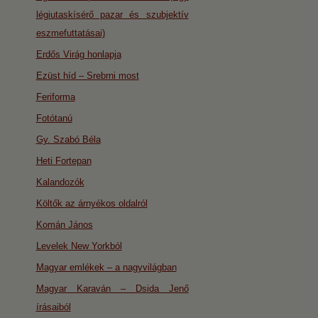
légiutaskísérő pazar és szubjektív
eszmefuttatásai)
Erdős Virág honlapja
Ezüst híd – Srebrni most
Feriforma
Fotótanú
Gy. Szabó Béla
Heti Fortepan
Kalandozók
Költők az árnyékos oldalról
Komán János
Levelek New Yorkból
Magyar emlékek – a nagyvilágban
Magyar Karaván – Dsida Jenő
írásaiból