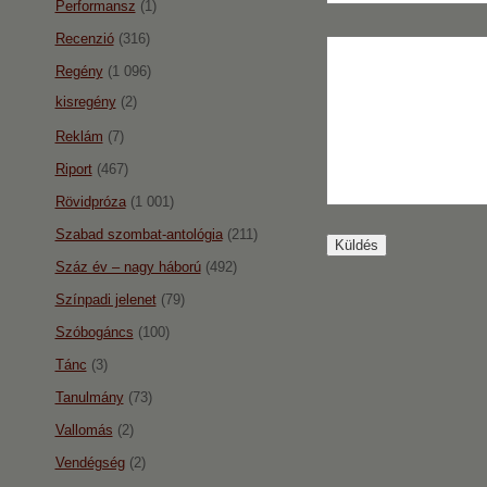
Performansz
(1)
Recenzió
(316)
Regény
(1 096)
kisregény
(2)
Reklám
(7)
Riport
(467)
Rövidpróza
(1 001)
Szabad szombat-antológia
(211)
Száz év – nagy háború
(492)
Színpadi jelenet
(79)
Szóbogáncs
(100)
Tánc
(3)
Tanulmány
(73)
Vallomás
(2)
Vendégség
(2)