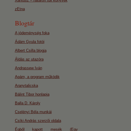
Xantusz – határon túli könyvek
zEtna
Blogtár
A jódeménység foka
Ádám Gyula fotói
Albert Csilla blogja
Áldás az utazóra
Andrassew Iván
Apám, a program működik
Aranytalicska
Bálint Tibor honlapja
Balla D. Károly
Cselényi Béla munkái
Csíki András szerzői oldala
Égből kapott mesék (Egy