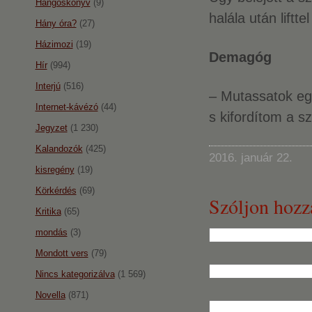
Hangoskönyv
(9)
halála után liftt
Hány óra?
(27)
Házimozi
(19)
Demagóg
Hír
(994)
Interjú
(516)
– Mutassatok egy
Internet-kávézó
(44)
s kifordítom a 
Jegyzet
(1 230)
Kalandozók
(425)
2016. január 22.
kisregény
(19)
Körkérdés
(69)
Szóljon hozz
Kritika
(65)
mondás
(3)
Mondott vers
(79)
Nincs kategorizálva
(1 569)
Novella
(871)