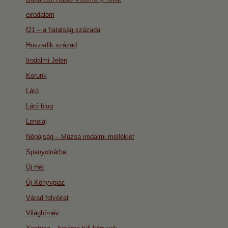
eirodalom
f21 – a fiatalság százada
Huszadik század
Irodalmi Jelen
Korunk
Látó
Látó blog
Lenolaj
Népújság – Múzsa irodalmi melléklet
Spanyolnátha
Új Hét
Új Könyvpiac
Várad folyóirat
Világhírnév