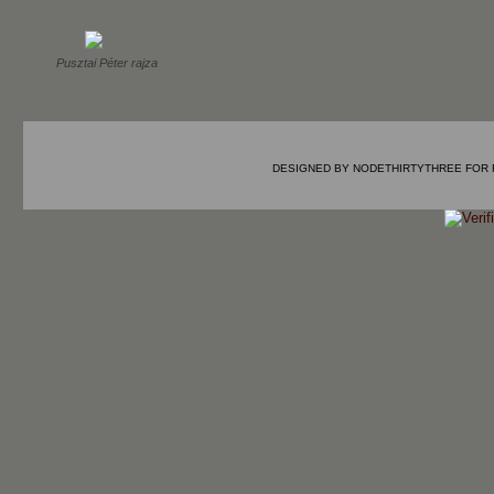
Pusztai Péter rajza
DESIGNED BY
NODETHIRTYTHREE
FOR