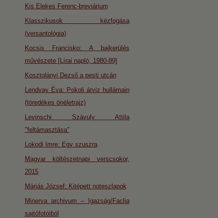
Kis Elekes Ferenc-breviárium
Klasszikusok kézfogása
(versantológia)
Kocsis Francisko: A bajkerülés
művészete [Lírai napló, 1980-89]
Kosztolányi Dezső a pesti utcán
Lendvay Éva: Pokoli árviz hullámain
(töredékes önéletrajz)
Levinschi Szávuly Attila
"feltámasztása"
Lokodi Imre: Egy szuszra
Magyar költészetnapi verscsokor,
2015
Máriás József: Kitépett noteszlapok
Minerva archivum – Igazság/Faclia
sajtófotóiból