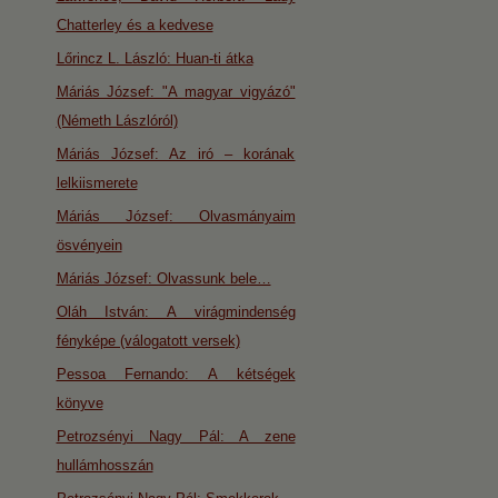
Chatterley és a kedvese
Lőrincz L. László: Huan-ti átka
Máriás József: "A magyar vigyázó"
(Németh Lászlóról)
Máriás József: Az iró – korának
lelkiismerete
Máriás József: Olvasmányaim
ösvényein
Máriás József: Olvassunk bele…
Oláh István: A virágmindenség
fényképe (válogatott versek)
Pessoa Fernando: A kétségek
könyve
Petrozsényi Nagy Pál: A zene
hullámhosszán