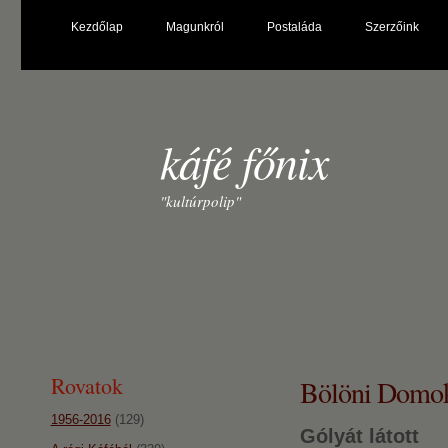
Kezdőlap
Magunkról
Postaláda
Szerzőink
káfé főnix
"kultúrpolip"
Rovatok
Bölöni Domok
1956-2016
(129)
Gólyát látott