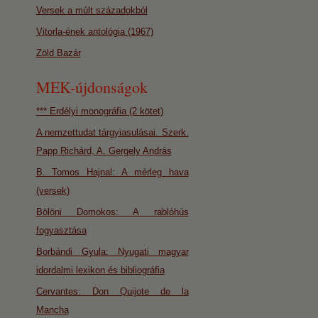
Versek a múlt századokból
Vitorla-ének antológia (1967)
Zöld Bazár
MEK-újdonságok
*** Erdélyi monográfia (2 kötet)
A nemzettudat tárgyiasulásai. Szerk.
Papp Richárd, A. Gergely András
B. Tomos Hajnal: A mérleg hava
(versek)
Bölöni Domokos: A rablóhús
fogyasztása
Borbándi Gyula: Nyugati magyar
idordalmi lexikon és bibliográfia
Cervantes: Don Quijote de la
Mancha