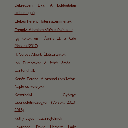
Debreczeni Éva: A boldogtalan
tollhercegnő
Elekes Ferenc: Isteni szemmérték
Fregoly: A hasbeszélés művészete
Így költök én – Április 11. a Káfé
főnixen (2017)
II. Veress Albert: Életszilánkok
Ion Dumbrava: A fehér őrház –
Cantonul alb
Kenéz Ferenc: A szabadulóművész.
Napló és vers(ek)
Keszthelyi György:
Csendéletmezsgyén. (Versek, 2010-
2013)
Kuthy Lajos: Hazai rejtelmek
Lawrence, David Herbert: Lady