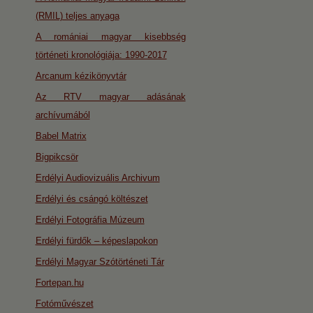
(RMIL) teljes anyaga
A romániai magyar kisebbség
történeti kronológiája: 1990-2017
Arcanum kézikönyvtár
Az RTV magyar adásának
archívumából
Babel Matrix
Bigpikcsör
Erdélyi Audiovizuális Archivum
Erdélyi és csángó költészet
Erdélyi Fotográfia Múzeum
Erdélyi fürdők – képeslapokon
Erdélyi Magyar Szótörténeti Tár
Fortepan.hu
Fotóművészet