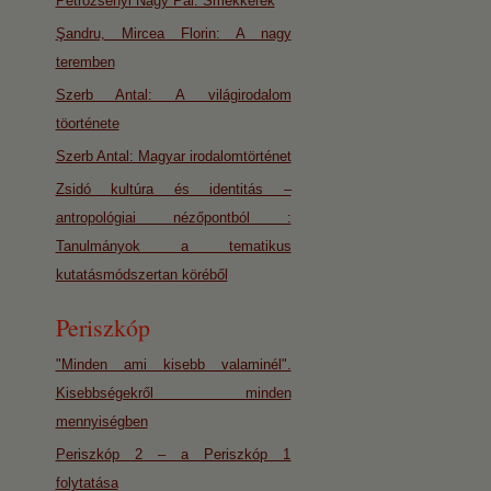
Petrozsényi Nagy Pál: Smekkerek
Şandru, Mircea Florin: A nagy
teremben
Szerb Antal: A világirodalom
töorténete
Szerb Antal: Magyar irodalomtörténet
Zsidó kultúra és identitás –
antropológiai nézőpontból :
Tanulmányok a tematikus
kutatásmódszertan köréből
Periszkóp
"Minden ami kisebb valaminél".
Kisebbségekről minden
mennyiségben
Periszkóp 2 – a Periszkóp 1
folytatása