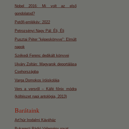
Nobel 2016: Mi volt az első
gondolatod?
Petőfi-emlékév: 2022
Petrozsényi Nagy Pál: Éli, Éli
Pusztai Péter "képeskönyve": Elmúlt
napok
Székedi Ferenc dedikált könyvei
Ujváry Zoltán: Magyarok deportálása
Csehországba
Varga Domokos íróiskolája
Vers a versről – Káfé főnix módra
(költészet napi antológia, 2013)
Barátaink
Art’húr Irodalmi Kávéház
Bukaresti Rádió Vélemény rovat