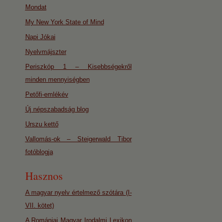
Mondat
My New York State of Mind
Napi Jókai
Nyelvmájszter
Periszkóp 1 – Kisebbségekről
minden mennyiségben
Petőfi-emlékév
Új népszabadság blog
Urszu kettő
Vallomás-ok – Steigerwald Tibor
fotóblogja
Hasznos
A magyar nyelv értelmező szótára (I-
VII. kötet)
A Romániai Magyar Irodalmi Lexikon