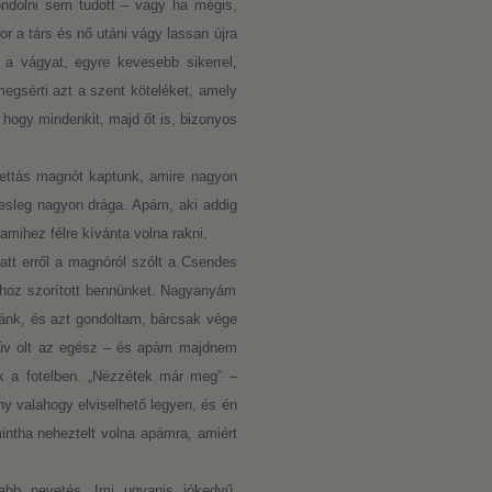
ondolni sem tudott – vagy ha mégis,
r a társ és nő utáni vágy lassan újra
 a vágyat, egyre kevesebb sikerrel,
egsérti azt a szent köteléket, amely
 hogy mindenkit, majd őt is, bizonyos
ettás magnót kaptunk, amire nagyon
lesleg nagyon drága. Apám, aki addig
mihez félre kívánta volna rakni.
att erről a magnóról szólt a Csendes
ához szorított bennünket. Nagyanyám
 ránk, és azt gondoltam, bárcsak vége
rúv olt az egész – és apám majdnem
nk a fotelben. „Nézzétek már meg” –
ony valahogy elviselhető legyen, és én
ntha neheztelt volna apámra, amiért
abb nevetés, Imi ugyanis jókedvű,