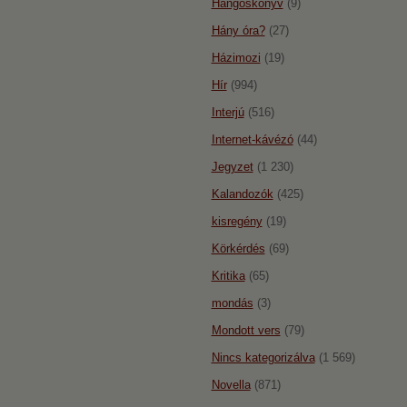
Hangoskönyv
(9)
Hány óra?
(27)
Házimozi
(19)
Hír
(994)
Interjú
(516)
Internet-kávézó
(44)
Jegyzet
(1 230)
Kalandozók
(425)
kisregény
(19)
Körkérdés
(69)
Kritika
(65)
mondás
(3)
Mondott vers
(79)
Nincs kategorizálva
(1 569)
Novella
(871)