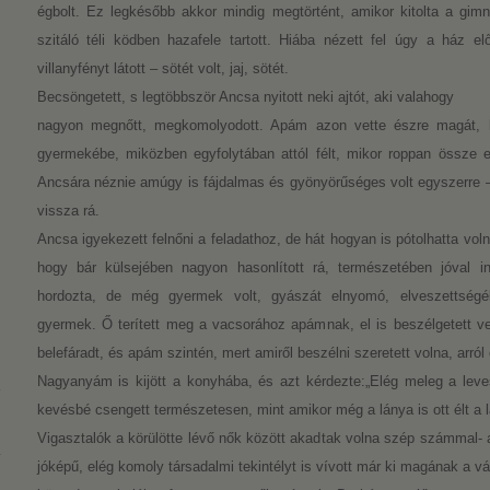
égbolt. Ez legkésőbb akkor mindig megtörtént, amikor kitolta a gimn
szitáló téli ködben hazafele tartott. Hiába nézett fel úgy a ház el
villanyfényt látott – sötét volt, jaj, sötét.
Becsöngetett, s legtöbbször Ancsa nyitott neki ajtót, aki valahogy
nagyon megnőtt, megkomolyodott. Apám azon vette észre magát, 
gyermekébe, miközben egyfolytában attól félt, mikor roppan össze ez
Ancsára néznie amúgy is fájdalmas és gyönyörűséges volt egyszerre
vissza rá.
Ancsa igyekezett felnőni a feladathoz, de hát hogyan is pótolhatta vo
hogy bár külsejében nagyon hasonlított rá, természetében jóval 
hordozta, de még gyermek volt, gyászát elnyomó, elveszettségébe
gyermek. Ő terített meg a vacsorához apámnak, el is beszélgetett 
belefáradt, és apám szintén, mert amiről beszélni szeretett volna, arró
Nagyanyám is kijött a konyhába, és azt kérdezte:„Elég meleg a lev
kevésbé csengett természetesen, mint amikor még a lánya is ott élt a
Vigasztalók a körülötte lévő nők között akadtak volna szép számmal-
jóképű, elég komoly társadalmi tekintélyt is vívott már ki magának a v