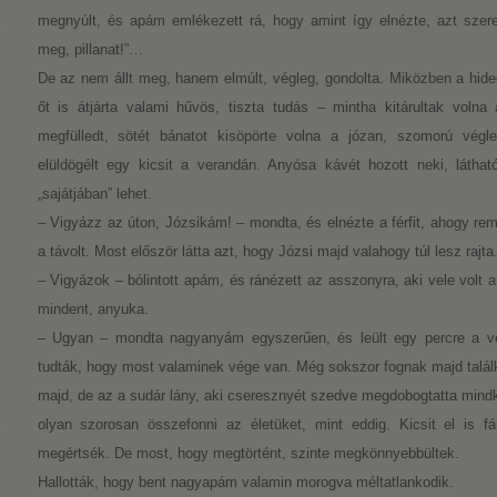
megnyúlt, és apám emlékezett rá, hogy amint így elnézte, azt szeret
meg, pillanat!”…
De az nem állt meg, hanem elmúlt, végleg, gondolta. Miközben a hideg,
őt is átjárta valami hűvös, tiszta tudás – mintha kitárultak voln
megfülledt, sötét bánatot kisöpörte volna a józan, szomorú végleg
elüldögélt egy kicsit a verandán. Anyósa kávét hozott neki, láthat
„sajátjában” lehet.
– Vigyázz az úton, Józsikám! – mondta, és elnézte a férfit, ahogy re
a távolt. Most először látta azt, hogy Józsi majd valahogy túl lesz rajta
– Vigyázok – bólintott apám, és ránézett az asszonyra, aki vele vol
mindent, anyuka.
– Ugyan – mondta nagyanyám egyszerűen, és leült egy percre a vej
tudták, hogy most valaminek vége van. Még sokszor fognak majd találk
majd, de az a sudár lány, aki cseresznyét szedve megdobogtatta mindk
olyan szorosan összefonni az életüket, mint eddig. Kicsit el is f
megértsék. De most, hogy megtörtént, szinte megkönnyebbültek.
Hallották, hogy bent nagyapám valamin morogva méltatlankodik.