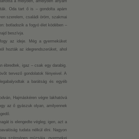
s tartotta a mélyben, amelyben anyám
lták. Oda tart ő is – gondolta apám
en szerelem, családi öröm, szakmai
n: botladozik a fogyó élet ködében –
majd beszívja.
e fogy az ideje. Még a gyermeküket
ból hozták az idegrendszerüket, ahol
 ébredtek, igaz – csak egy darabig.
vőt tervező gondolatok fényeivel. A
elegabalyodtak a barátság és egyéb
szodván, Hajmáskéren végre lakhatóvá
hogy az ő gyászuk olyan, amilyennek
ngedő.
agát is elengedte végleg; igen, azt a
bavalóság tudata nélkül élni. Nagyon
úsága szépséges múzsája, gyermekei