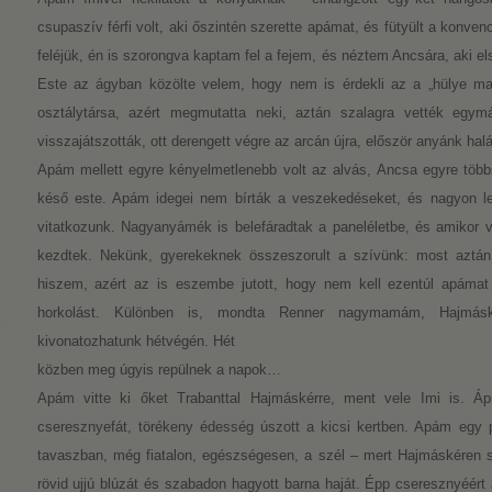
csupaszív férfi volt, aki őszintén szerette apámat, és fütyült a konv
feléjük, én is szorongva kaptam fel a fejem, és néztem Ancsára, aki e
Este az ágyban közölte velem, hogy nem is érdekli az a „hülye mag
osztálytársa, azért megmutatta neki, aztán szalagra vették egy
visszajátszották, ott derengett végre az arcán újra, először anyánk hal
Apám mellett egyre kényelmetlenebb volt az alvás, Ancsa egyre többs
késő este. Apám idegei nem bírták a veszekedéseket, és nagyon leh
vitatkozunk. Nagyanyámék is belefáradtak a paneléletbe, és amikor v
kezdtek. Nekünk, gyerekeknek összeszorult a szívünk: most aztán
hiszem, azért az is eszembe jutott, hogy nem kell ezentúl apámat
horkolást. Különben is, mondta Renner nagymamám, Hajmásk
kivonatozhatunk hétvégén. Hét
közben meg úgyis repülnek a napok…
Apám vitte ki őket Trabanttal Hajmáskérre, ment vele Imi is. Ápri
cseresznyefát, törékeny édesség úszott a kicsi kertben. Apám egy pe
tavaszban, még fiatalon, egészségesen, a szél – mert Hajmáskéren sz
rövid ujjú blúzát és szabadon hagyott barna haját. Épp cseresznyéért