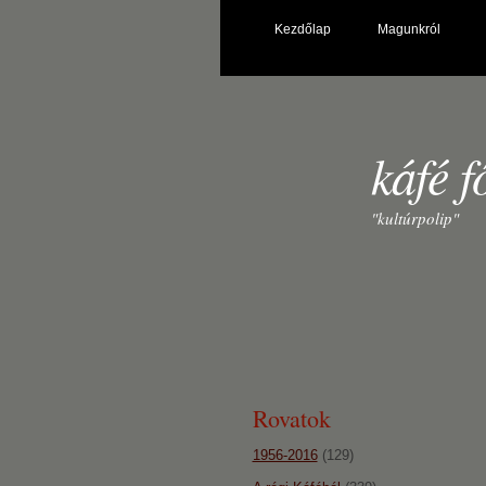
Kezdőlap
Magunkról
káfé f
"kultúrpolip"
Rovatok
1956-2016
(129)