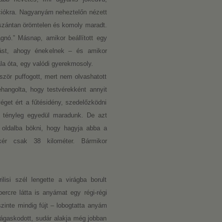
enciókra. Nagyanyám neheztelőn nézett
lszántan örömtelen és komoly maradt.
nó.” Másnap, amikor beállított egy
mást, ahogy énekelnek – és amikor
ála óta, egy valódi gyerekmosoly.
zör puffogott, mert nem olvashatott
angolta, hogy testvérekként annyit
éget ért a fűtésidény, szedelőzködni
 tényleg egyedül maradunk. De azt
 oldalba bökni, hogy hagyja abba a
ér csak 38 kilométer. Bármikor
lisi szél lengette a virágba borult
rcre látta is anyámat egy régi-régi
inte mindig fújt – lobogtatta anyám
 ágaskodott, sudár alakja még jobban