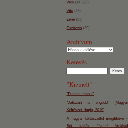
Vers
(14 625)
Vita
(43)
Zene
(33)
Zsebvers
(29)
Archívum
Archívum
Keresés
"Kiemelt"
"Dinescu-mania"
"Játszani is engedd" (Magyar
Költészet Napja, 2019)
A magyar költészettől megihletve –
Brit költők József Attilával