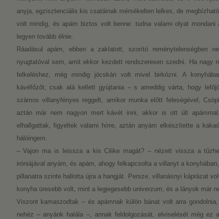
anyja, egzisztenciális kis csatáinak mérsékelten lelkes, de megbízhat
volt mindig, és apám biztos volt benne: tudna valami olyat mondani a
legyen tovább élnie.
Ráadásul apám, ebben a zaklatott, szorító reménytelenségben n
nyugtatóval sem, amit ekkor kezdett rendszeresen szedni. Ha nagy
felkeléshez, még mindig jócskán volt mivel birkózni. A konyhába
kávéfőzőt, csak alá kellett gyújtania – s ameddig várta, hogy lefőj
számos villanyfényes reggelt, amikor munka előtt feleségével, Csö
aztán már nem nagyon mert kávét inni, akkor is ott ült apámmal,
elhallgattak, figyeltek valami hírre, aztán anyám elkészítette a kaka
hálóingem.
– Vajon ma is leissza a kis Cilike magát? – nézett vissza a tűzhe
iróniájával anyám, és apám, ahogy felkapcsolta a villanyt a konyhában
pillanatra szinte hallotta újra a hangját. Persze, villanásnyi káprázat v
konyha üresebb volt, mint a legjegesebb univerzum, és a lányok már ne
Viszont kamaszodtak – és apámnak külön bánat volt arra gondolnia,
nehéz – anyánk halála –, annak feldolgozását, elviselését még ez 