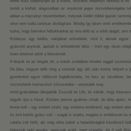
lefelé húzó serpenyőjét az a másik, irtózatos serpenyő rántotta le é
testét a kórház alagsorában az enyészet jeges részvétlenségébe to
abban a mázsányi novemberben, melynek ködét többé igazán semmily
siker nem tudta tartósan átvilágítani.
Mindig így látom érett emlékeimbe
tudva, hogy bármikor felbukkanhat az orra előtt az a sötét alagút, ami 
Kislányai, úgy találta, valójában erősebbek, mint ő, akinek egyr
gyászoló anyósát, apósát is erősebbnek látta – mert egy olyan világ
Isten értelmet adott a létezésnek.
A lányok és az öregek ott, a másik szobában minden reggel szomorúan
De látta, hogyan telik meg a szemük egy idő után könny helyett a jö
gyerekeket egyre többször foglalkoztatta, mi lesz az iskolában, b
viszonylatok kamaszkori zűrzavarába – anyósáék meg
mind gyakrabban látogatták Zsuzsát és Lilit, és várták, hogy kitava
tegyék újra a házat. Közben persze gyakran sírtak, de látta apám, 
lennie kell – egy embert sirató, egy emberre emlékező, egy embert ele
Az övé kettős gyász volt – magát is siratta, magára is emlékezett és m
valaha volt férfit, aki még néha tudott a halandóságból következő hiá
hiányzott neki anyám: nemcsak azért, mert szerette, és ő volt ifj