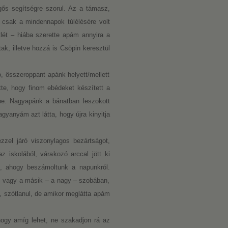
rgős segítségre szorul. Az a támasz,
 csak a mindennapok túlélésére volt
tlét – hiába szerette apám annyira a
k, illetve hozzá is Csöpin keresztül
ó, összeroppant apánk helyett/mellett
te, hogy finom ebédeket készített a
be. Nagyapánk a bánatban leszokott
gyanyám azt látta, hogy újra kinyitja
zel járó viszonylagos bezártságot,
z iskolából, várakozó arccal jött ki
, ahogy beszámoltunk a napunkról.
, vagy a másik – a nagy – szobában,
g, szótlanul, de amikor meglátta apám
hogy amíg lehet, ne szakadjon rá az