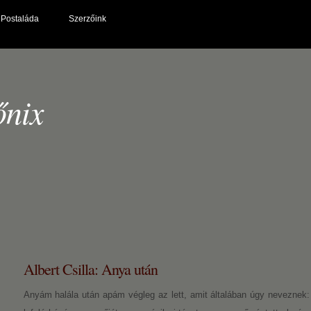
Postaláda
Szerzőink
őnix
Albert Csilla: Anya után
Anyám halála után apám végleg az lett, amit általában úgy neveznek: l