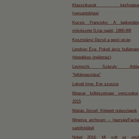
Klasszikusok kézfogása
(versantológia)
Kocsis Francisko: A bajkerülés
művészete [Lírai napló, 1980-89]
Kosztolányi Dezső a pesti utcán
Lendvay Éva: Pokoli árviz hullámain
(töredékes önéletrajz)
Levinschi Szávuly Attila
"feltámasztása"
Lokodi Imre: Egy szuszra
Magyar költészetnapi verscsokor,
2015
Máriás József: Kitépett noteszlapok
Minerva archivum – Igazság/Faclia
sajtófotóiból
Nobel 2016: Mi volt az első