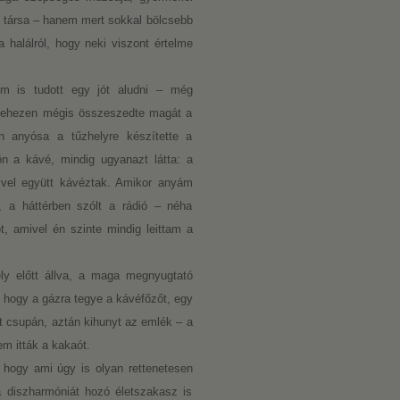
ó társa – hanem mert sokkal bölcsebb
 halálról, hogy neki viszont értelme
em is tudott egy jót aludni – még
 nehezen mégis összeszedte magát a
n anyósa a tűzhelyre készítette a
ön a kávé, mindig ugyanazt látta: a
pivel együtt kávéztak. Amikor anyám
 a háttérben szólt a rádió – néha
ót, amivel én szinte mindig leittam a
ly előtt állva, a maga megnyugtató
, hogy a gázra tegye a kávéfőzőt, egy
olt csupán, aztán kihunyt az emlék – a
m itták a kakaót.
 hogy ami úgy is olyan rettenetesen
a diszharmóniát hozó életszakasz is