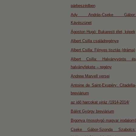
párbeszédben
Ady András-Cseke Gábor:
Kávészünet
Ágoston Hugó: Bukaresti élet, képek
Albert Csilla családregénye
Albert Csilla: Fényes tisztás (dráma)
Albert Csilla: Halványvörös és
halványfekete – regény
Andrew Marvell versei
Antoine de Saint-Exupéry: Citadella-
breviárium
az idő harcokat ujráz /1914-2014/
Bálint György breviárium
Bigonya (mosolygó magyar irodalom)
Cseke Gábor-Szonda Szabolcs: