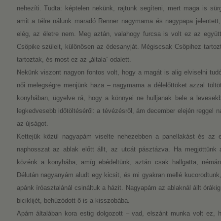
nehezíti. Tudta: képtelen nekünk, rajtunk segíteni, mert maga is sü
amit a télre nálunk maradó Renner nagymama és nagypapa jelentett,
elég, az életre nem. Meg aztán, valahogy furcsa is volt ez az együt
Csöpike szüleit, különösen az édesanyját. Mégiscsak Csöpihez tartozta
tartoztak, és most ez az „általa” odalett.
Nekünk viszont nagyon fontos volt, hogy a magát is alig elviselni tud
női melegségre menjünk haza – nagymama a délelőttöket azzal töltöt
konyhában, ügyelve rá, hogy a könnyei ne hulljanak bele a levesek
legkedvesebb időtöltéséről: a tévézésről, ám december elején reggel na
az újságot.
Kettejük közül nagyapám viselte nehezebben a panellakást és az ez
naphosszat az ablak előtt állt, az utcát pásztázva. Ha megjöttünk a
közénk a konyhába, amíg ebédeltünk, aztán csak hallgatta, némán
Délután nagyanyám aludt egy kicsit, és mi gyakran mellé kucorodtunk
apánk íróasztalánál csináltuk a házit. Nagyapám az ablaknál állt óráki
biciklijét, behúzódott ő is a kisszobába.
Apám általában kora estig dolgozott – vad, elszánt munka volt ez, 