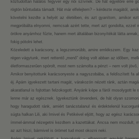
köztudottan halálos fegyver egy női szívnek. De hát egyelőre erre g
rögtön bűntudata támadt. Hát már elfelejtem? – kérdezte magától, amiko
követelni kezdte a helyét az életében, és azt gyanítom, amikor ezt
megpróbálta elnyomni, nemcsak azért tette, mert azt gondolta, ezzel m
örökre anyámhoz fűzte, hanem mert általában bizonyítékát látta annak,
fokig pótolni lehet.
Közeledett a karácsony, a legszomorúbb, amire emlékszem. Egy kaz
régen vágytunk, mert rettentő „menő” dolog volt abban az időben, mel
életformaszerűen spórolt, most nem számolta a pénzt – nem volt jövő, a
Amikor benyitottunk karácsonyeste a nagyszobába, a feldíszített fa al
éj. Apám igyekezett tartani magát, várakozón nézett ránk, aztán mag
akaratlanul is fojtottan felzokogott. Anyánk képe a fáról mosolygott le
lenne már az egésznek. Igyekeztünk örvendeni, de hát olyan szomo
hogy haragudott ránk, amiért tanácstalanul és érdektelenül kucorgu
súgta halkan Lili, aki Imivel és Petikével eljött, hogy az egész karács
ímmel-ámmal nézegetni kezdtem a kazettákat. Ancsa nem mozdult, mi
az azt hiszi, bármivel is örömet tud most okozni neki.
Apám Imivel nekilátott a konyaknak – elhangzott egy-két hangos