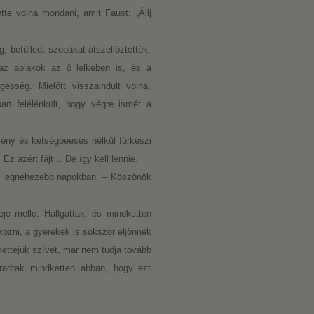
te volna mondani, amit Faust: „Állj
 befülledt szobákat átszellőztették,
a az ablakok az ő lelkében is, és a
esség. Mielőtt visszaindult volna,
óan felélénkült, hogy végre ismét a
mény és kétségbeesés nélkül fürkészi
. Ez azért fájt… De így kell lennie.
t a legnehezebb napokban. – Köszönök
e mellé. Hallgattak, és mindketten
ozni, a gyerekek is sokszor eljönnek
ettejük szívét, már nem tudja tovább
áradtak mindketten abban, hogy ezt