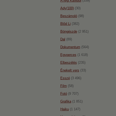
A régi Káféból
(339)
Ady(100)
(30)
Beszámoló
(98)
Blőd Li
(382)
Böngészde
(2 951)
Dal
(89)
Dokumentum
(564)
Egyperces
(1 618)
Elbeszélés
(235)
Énekelt vers
(33)
Esszé
(3 496)
Film
(58)
Fotó
(9 707)
Grafika
(1 851)
Haiku
(1 147)