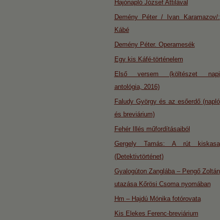
Hajónapló József Attilával
Demény Péter / Ivan Karamazov/:
Kábé
Demény Péter. Operamesék
Egy kis Káfé-történelem
Első versem (költészet napi
antológia, 2016)
Faludy György és az esőerdő (napló
és breviárium)
Fehér Illés műfordításaiból
Gergely Tamás: A rút kiskasa
(Detektivtörténet)
Gyalogúton Zanglába – Pengő Zoltán
utazása Kőrösi Csoma nyomában
Hm – Hajdú Mónika fotórovata
Kis Elekes Ferenc-breviárium