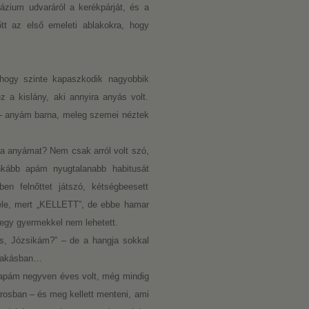
ázium udvaráról a kerékpárját, és a
őtt az első emeleti ablakokra, hogy
hogy szinte kapaszkodik nagyobbik
 a kislány, aki annyira anyás volt.
 – anyám barna, meleg szemei néztek
lna anyámat? Nem csak arról volt szó,
inkább apám nyugtalanabb habitusát
n felnőttet játszó, kétségbeesett
vele, mert „KELLETT”, de ebbe hamar
l egy gyermekkel nem lehetett.
es, Józsikám?” – de a hangja sokkal
 lakásban…
 apám negyven éves volt, még mindig
árosban – és meg kellett menteni, ami