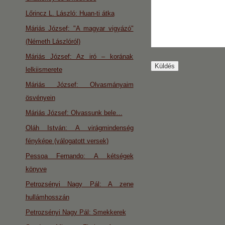
Lőrincz L. László: Huan-ti átka
Máriás József: "A magyar vigyázó"
(Németh Lászlóról)
Máriás József: Az iró – korának
lelkiismerete
Máriás József: Olvasmányaim
ösvényein
Máriás József: Olvassunk bele…
Oláh István: A virágmindenség
fényképe (válogatott versek)
Pessoa Fernando: A kétségek
könyve
Petrozsényi Nagy Pál: A zene
hullámhosszán
Petrozsényi Nagy Pál: Smekkerek