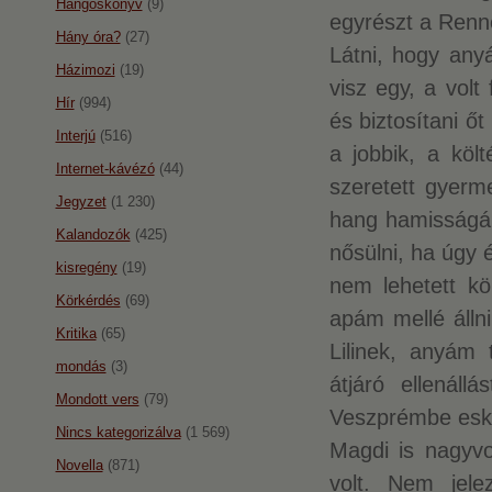
Hangoskönyv
(9)
egyrészt a Renn
Hány óra?
(27)
Látni, hogy any
Házimozi
(19)
visz egy, a volt 
Hír
(994)
és biztosítani ő
Interjú
(516)
a jobbik, a köl
Internet-kávézó
(44)
szeretett gyerm
Jegyzet
(1 230)
hang hamisságára
Kalandozók
(425)
nősülni, ha úgy é
kisregény
(19)
nem lehetett k
Körkérdés
(69)
apám mellé álln
Kritika
(65)
Lilinek, anyám 
mondás
(3)
átjáró ellenál
Mondott vers
(79)
Veszprémbe esk
Nincs kategorizálva
(1 569)
Magdi is nagyvo
Novella
(871)
volt. Nem jele