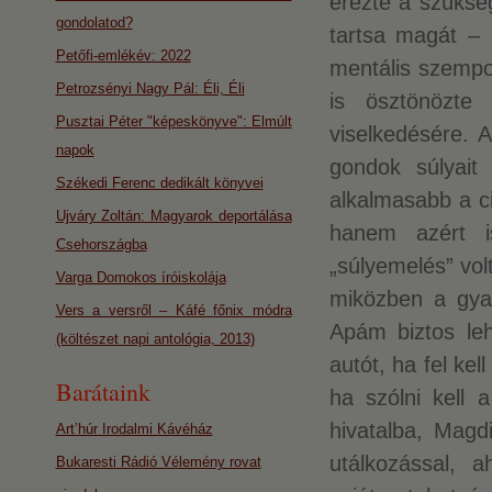
érezte a szüksé
gondolatod?
tartsa magát – 
Petőfi-emlékév: 2022
mentális szempon
Petrozsényi Nagy Pál: Éli, Éli
is ösztönözt
Pusztai Péter "képeskönyve": Elmúlt
viselkedésére. 
napok
gondok súlyait
Székedi Ferenc dedikált könyvei
alkalmasabb a c
Ujváry Zoltán: Magyarok deportálása
hanem azért i
Csehországba
„súlyemelés” vo
Varga Domokos íróiskolája
miközben a gyako
Vers a versről – Káfé főnix módra
Apám biztos leh
(költészet napi antológia, 2013)
autót, ha fel kel
Barátaink
ha szólni kell 
hivatalba, Magd
Art’húr Irodalmi Kávéház
utálkozással, 
Bukaresti Rádió Vélemény rovat