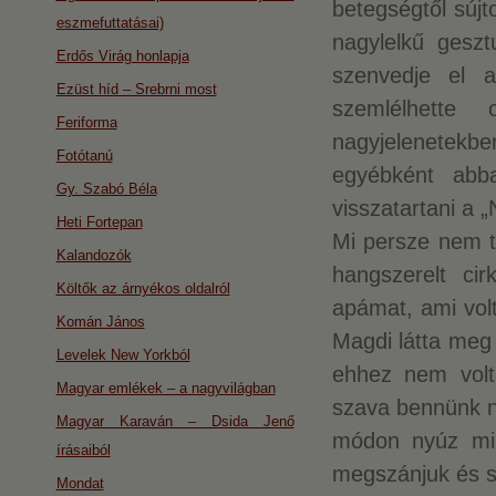
betegségtől sújto
eszmefuttatásai)
nagylelkű geszt
Erdős Virág honlapja
szenvedje el 
Ezüst híd – Srebrni most
szemlélhette
Feriforma
nagyjelenetek
Fotótanú
egyébként abb
Gy. Szabó Béla
visszatartani a „
Heti Fortepan
Mi persze nem t
Kalandozók
hangszerelt ci
Költők az árnyékos oldalról
apámat, ami volt
Komán János
Magdi látta meg 
Levelek New Yorkból
ehhez nem volt
Magyar emlékek – a nagyvilágban
szava bennünk n
Magyar Karaván – Dsida Jenő
módon nyúz min
írásaiból
megszánjuk és se
Mondat