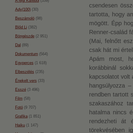
A régi Káféból
(339)
csendesen össze
Ady(100)
(30)
tartotta, hogy a
Beszámoló
(98)
mögött. Épp hogy
Blőd Li
(382)
Renner-család fá
Böngészde
(2 951)
(Mai, felnőtt e
Dal
(89)
csak hát mi értel
Dokumentum
(564)
Apám most, ho
Egyperces
(1 618)
korábbinál sokk
Elbeszélés
(235)
kapcsolatot volt
Énekelt vers
(33)
hangsúlyozza – 
Esszé
(3 496)
rendben tartott 
Film
(58)
szakaszához tar
Fotó
(9 707)
hatalma nincs é
Grafika
(1 851)
rendezheti át
Haiku
(1 147)
törekvésében 