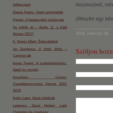
összeszövő, mind
tollhercegnő
Elekes Ferenc: Isteni szemmérték
(Részlet egy kés
Fregoly: A hasbeszélés művészete
Így költök én – Április 11. a Káfé
2016. március 29.
főnixen (2017)
II. Veress Albert: Életszilánkok
Szóljon hozz
Ion Dumbrava: A fehér őrház –
Cantonul alb
Kenéz Ferenc: A szabadulóművész.
Napló és vers(ek)
Keszthelyi György:
Csendéletmezsgyén. (Versek, 2010-
2013)
Kuthy Lajos: Hazai rejtelmek
Lawrence, David Herbert: Lady
Chatterley és a kedvese