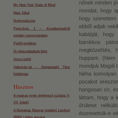
nőnek minden józ
My New York State of Mind
mondat, hogy a
Napi Jókai
hogy szerettem 
Nyelvmájszter
ebből adjak nek
Periszkóp 1 – Kisebbségekről
kabátját, hogy
minden mennyiségben
barokkos páto
Petőfi-emlékév
megközelítés, 
Új népszabadság blog
huppant. (Nem i
Urszu kettő
mondjuk Magdi t
Vallomás-ok – Steigerwald Tibor
Néha komolyan 
fotóblogja
pocakot eresztet
Hasznos
hangosan sír, é
A magyar nyelv értelmező szótára (I-
láttam, hogy a l
VII. kötet)
őrületet nélkü
A Romániai Magyar Irodalmi Lexikon
észrevettük-e v
(RMIL) teljes anyaga