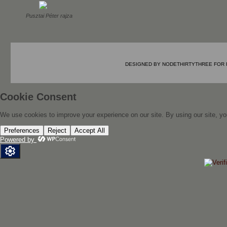
Pusztai Péter rajza
DESIGNED BY
NODETHIRTYTHREE
FOR