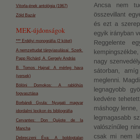
Ancsa nem tud
Vitorla-ének antológia (1967)
összevillant egy
Zöld Bazár
és ezt a szere
MEK-újdonságok
egyik irányban vo
*** Erdélyi monográfia (2 kötet)
Reggelente e
A nemzettudat tárgyiasulásai. Szerk.
kempingszékbe, é
Papp Richárd, A. Gergely András
nagy szenvedélye
B. Tomos Hajnal: A mérleg hava
sátorban, amíg
(versek)
meglenni. Magdi
Bölöni Domokos: A rablóhús
legnagyobb gy
fogyasztása
kedvére tehetet
Borbándi Gyula: Nyugati magyar
máshogy lenne, 
idordalmi lexikon és bibliográfia
legmagasabb szi
Cervantes: Don Quijote de la
valószínűleg nin
Mancha
csak mi nem lát
Debreczeni Éva: A boldogtalan