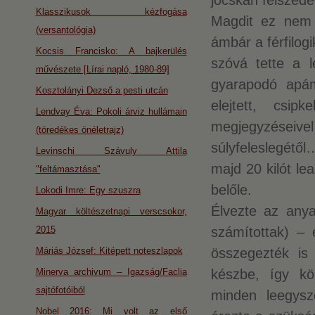
jócskán felszede
Klasszikusok kézfogása
Magdit ez nem z
(versantológia)
ámbár a férfilog
Kocsis Francisko: A bajkerülés
szóvá tette a l
művészete [Lírai napló, 1980-89]
gyarapodó apám
Kosztolányi Dezső a pesti utcán
elejtett, csip
Lendvay Éva: Pokoli árviz hullámain
megjegyzései
(töredékes önéletrajz)
súlyfeleslegétől
Levinschi Szávuly Attila
majd 20 kilót le
"feltámasztása"
belőle.
Lokodi Imre: Egy szuszra
Élvezte az anya
Magyar költészetnapi verscsokor,
2015
számítottak) – 
Máriás József: Kitépett noteszlapok
összegezték is 
Minerva archivum – Igazság/Faclia
készbe, így kö
sajtófotóiból
minden leegysz
Nobel 2016: Mi volt az első