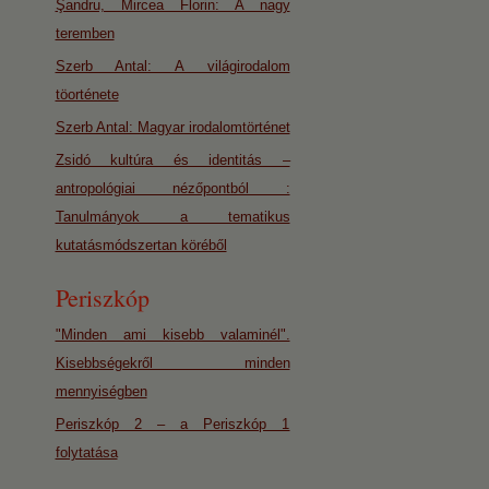
Şandru, Mircea Florin: A nagy
teremben
Szerb Antal: A világirodalom
töorténete
Szerb Antal: Magyar irodalomtörténet
Zsidó kultúra és identitás –
antropológiai nézőpontból :
Tanulmányok a tematikus
kutatásmódszertan köréből
Periszkóp
"Minden ami kisebb valaminél".
Kisebbségekről minden
mennyiségben
Periszkóp 2 – a Periszkóp 1
folytatása