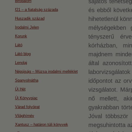
sajátos tehetsé
eirodalom
és ebből követke
f21 – a fiatalság százada
hihetetlenül kön
Huszadik század
mélységekben 
Irodalmi Jelen
tényszerű érve
Korunk
kórházban, mi
Látó
majdnem minden
Látó blog
által azonosíto
Lenolaj
laborvizsgálatok
Népújság – Múzsa irodalmi melléklet
időpontot az orv
Spanyolnátha
vizsgálatot. Már
Új Hét
nő mellett, ak
Új Könyvpiac
gyakrabban tört
Várad folyóirat
Jóval többször
Világhírnév
megsuhintotta az
Xantusz – határon túli könyvek