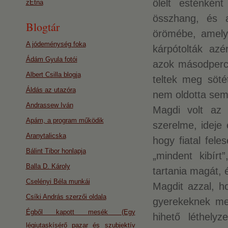
ölelt esténkén
zEtna
összhang, és a
Blogtár
örömébe, amely
A jódeménység foka
kárpótolták az
Ádám Gyula fotói
azok másodperc
Albert Csilla blogja
teltek meg söté
Áldás az utazóra
nem oldotta semm
Andrassew Iván
Magdi volt az 
Apám, a program működik
szerelme, ideje
Aranytalicska
hogy fiatal fele
Bálint Tibor honlapja
„mindent kibír
Balla D. Károly
tartania magát, 
Cselényi Béla munkái
Magdit azzal, h
Csíki András szerzői oldala
gyerekeknek meg
Égből kapott mesék (Egy
hihető léthelyz
légiutaskísérő pazar és szubjektív