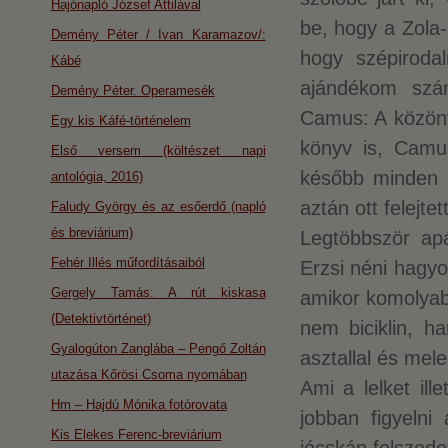
Hajónapló József Attilával
be, hogy a Zola
Demény Péter / Ivan Karamazov/:
hogy szépiroda
Kábé
ajándékom szám
Demény Péter. Operamesék
Camus: A közöny
Egy kis Káfé-történelem
könyv is, Camu
Első versem (költészet napi
később minden a
antológia, 2016)
aztán ott felejte
Faludy György és az esőerdő (napló
és breviárium)
Legtöbbször ap
Fehér Illés műfordításaiból
Erzsi néni hagyo
Gergely Tamás: A rút kiskasa
amikor komolyab
(Detektivtörténet)
nem biciklin, h
Gyalogúton Zanglába – Pengő Zoltán
asztallal és mele
utazása Kőrösi Csoma nyomában
Ami a lelket ill
Hm – Hajdú Mónika fotórovata
jobban figyelni
Kis Elekes Ferenc-breviárium