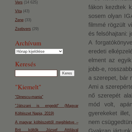
Vers
(14 625)
fákon kezdtek k
Vita
(43)
sosem olyan IGA
Zene
(33)
filmmé rögzült v
Zsebvers
(29)
és felsóhajtani: j
Archívum
A forgatókönyve
eredeti elképzel
Archívum
elment az egyik
Keresés
jobb-e, rosszabb
a szerepet, bár
"Kiemelt"
Ami a szerepérte
nő szerepét ala
"Dinescu-mania"
mód volt, apá
"Játszani is engedd" (Magyar
gyerekeket ille
Költészet Napja, 2019)
nem csüggedtünk
A magyar költészettől megihletve –
Brit költők József Attilával
Gyakran jártunk