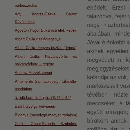
párbeszédben
ebédelt. Erzsi
Ady András-Cseke Gábor:
falazódva, fejét
Kávészünet
nagy háztartás
Ágoston Hugó: Bukaresti élet, képek
általában mind
Albert Csilla családregénye
Jóval élénkebb sz
Albert Csilla: Fényes tisztás (dráma)
akinek egyetlen
Albert Csilla: Halványvörös és
megvédett minket
halványfekete – regény
megjegyzéseket t
Andrew Marvell versei
kalandja az volt
Antoine de Saint-Exupéry: Citadella-
mérkőzéseit veze
breviárium
tévében nézte
az idő harcokat ujráz /1914-2014/
meccseket, a lá
Bálint György breviárium
együtt mozgott;
Bigonya (mosolygó magyar irodalom)
bíróként annak 
Cseke Gábor-Szonda Szabolcs:
szőlőbe járt ki,