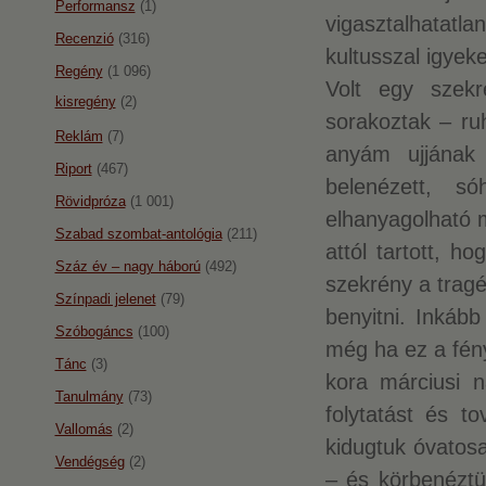
Performansz
(1)
vigasztalhatatl
Recenzió
(316)
kultusszal igyek
Regény
(1 096)
Volt egy szekr
kisregény
(2)
sorakoztak – ru
Reklám
(7)
anyám ujjának 
Riport
(467)
belenézett, s
Rövidpróza
(1 001)
elhanyagolható 
Szabad szombat-antológia
(211)
attól tartott, 
Száz év – nagy háború
(492)
szekrény a tragé
Színpadi jelenet
(79)
benyitni. Inkább
Szóbogáncs
(100)
még ha ez a fény
Tánc
(3)
kora márciusi 
Tanulmány
(73)
folytatást és t
Vallomás
(2)
kidugtuk óvatosa
Vendégség
(2)
– és körbenéztü