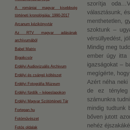
szorítja oda…
A romániai magyar kisebbség
választásunk, és
történeti kronológiája: 1990-2017
menthetetlen, gy
Arcanum kézikönyvtár
szoktunk – ugya
Az RTV magyar adásának
vérsüllyedést, j
archívumából
Mindig meg tudot
Babel Matrix
ember úgy itta 
Bigpikcsör
igazságokat – b
Erdélyi Audiovizuális Archivum
megígérte, hogy
Erdélyi és csángó költészet
Azért néha neki 
Erdélyi Fotográfia Múzeum
de ez tényleg 
Erdélyi fürdők – képeslapokon
számunkra tudni,
Erdélyi Magyar Szótörténeti Tár
mindig tudtunk b
Fortepan.hu
bőven jutott azo
Fotóművészet
nehéz éjszakák
Fotós oldalak