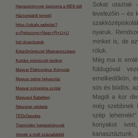
Sokat utaztak 
Hangoskönyvek lajstroma a MEK-ből
levelezőin – és 
Házsongárdi temető
szakközépiskol
https://ujkafe.website/?
nyaruk. Rendszer
s=Petrozsnyi+Nagy+Pl+LI+LI
minket is, de az
Ind olvasósarok
róluk.
Képzőművészet Magyarországon
Még ma is emlék
Kortárs művészeti lexikon
füldugóval ve
Magyar Elektronikus Könyvtár
emelkedőkön, és
Magyar online helyesírás
sós és büdös, az
Magyar szinonima szótár
Magdi a kor div
Magyarul Babelben
még szebbnek l
Népzenei példatár
szép lehetnék
TEDxDanubia
konyakot ivot
Transindex hangoskönyvek
kanasztáztunk, 
Versek a múlt századokból