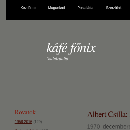
Kezdőlap
Magunkról
Postaláda
Szerzőink
káfé főnix
"kultúrpolip"
Rovatok
Albert Csilla:
1956-2016
(129)
1970 december