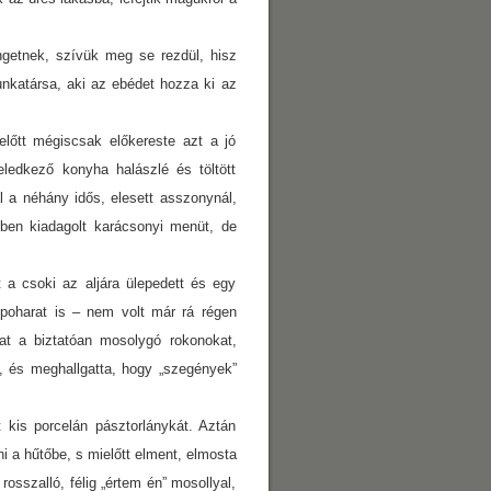
getnek, szívük meg se rezdül, hisz
nkatársa, aki az ebédet hozza ki az
előtt mégiscsak előkereste azt a jó
feledkező konyha halászlé és töltött
ál a néhány idős, elesett asszonynál,
ben kiadagolt karácsonyi menüt, de
t a csoki az aljára ülepedett és egy
spoharat is – nem volt már rá régen
at a biztatóan mosolygó rokonokat,
k, és meghallgatta, hogy „szegények”
t kis porcelán pásztorlánykát. Aztán
ni a hűtőbe, s mielőtt elment, elmosta
rosszalló, félig „értem én” mosollyal,