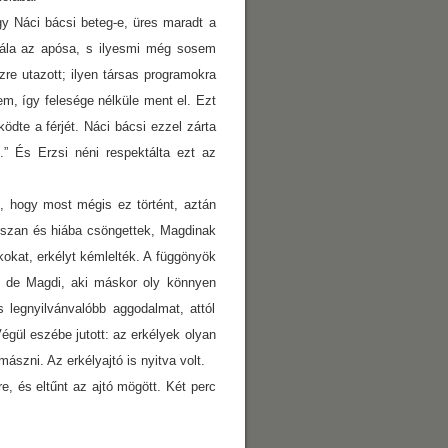
y Náci bácsi beteg-e, üres maradt a
t nála az apósa, s ilyesmi még sosem
zre utazott; ilyen társas programokra
m, így felesége nélküle ment el. Ezt
ödte a férjét. Náci bácsi ezzel zárta
” És Erzsi néni respektálta ezt az
l, hogy most mégis ez történt, aztán
Hosszan és hiába csöngettek, Magdinak
kokat, erkélyt kémlelték. A függönyök
, de Magdi, aki máskor oly könnyen
 legnyilvánvalóbb aggodalmat, attól
Végül eszébe jutott: az erkélyek olyan
szni. Az erkélyajtó is nyitva volt.
e, és eltűnt az ajtó mögött. Két perc