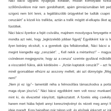
Náci bácsi ugyanis nyugdíjas korában, miután komolyabb fizika
szőlőművelésre már nem gondolhatott, apám gimnáziumában lett pede
szigorú nem bírt lenni, a legátlátszóbb ürügyekkel be tudták csapni
ceruzáért” a közeli kis trafikba, aztán a trafik mögött el-elkapta őke
füstöltek.
Náci bácsi ilyenkor a fejét csóválta, majdnem mosolyogva fenyegette 
mondta azt neki, hogy „legközelebb jobban figyelj” Egyébként kár is l
ilyen botrány elcsitult, s a gyerekek újra felbátorodtak, Náci bácsi 
megint kiengedte egy „ceruzáért”. „ Kell nekik a mértanhoz!” – magyar
csöndesen megjegyezte, hogy az a ceruza” szerinte gyufával működik. 
a visszatérő fiúkra, akik kérdésére – „Aztán kaptatok ceruzát?” – azt fe
minél gyorsabban elhúzni az asszony mellett, aki azt dünnyögte „Még
nem!”
„Nem jó ez így”– lamentált néha a felmosófára támaszkodva a portásf
maga olyan jószívű.” Náci bácsi egyébként nem volt rossz munkaerő:
mint ki, és élvezettel irányított, tájékoztatott. A fizetés elég csekél
hanem mert hiába fejtett annyi keresztrejtvényt és nézett meg annyi
ideje maradt. Kora hajnalban már talpon volt, és elsőnek érkezett az is