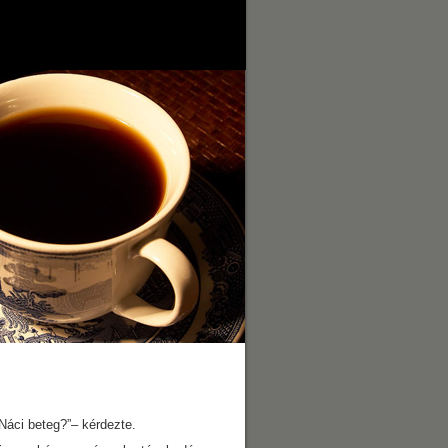
Náci beteg?”– kérdezte.