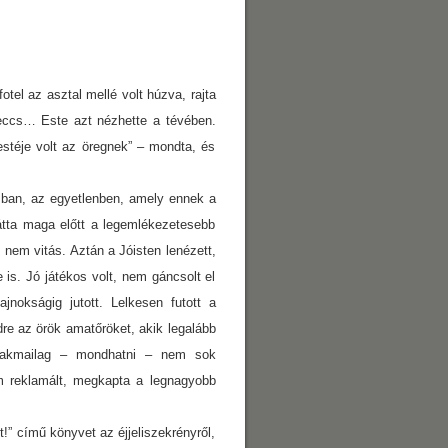
tel az asztal mellé volt húzva, rajta
imeccs… Este azt nézhette a tévében.
stéje volt az öregnek” – mondta, és
omban, az egyetlenben, amely ennek a
látta maga előtt a legemlékezetesebb
, nem vitás. Aztán a Jóisten lenézett,
 is. Jó játékos volt, nem gáncsolt el
okságig jutott. Lelkesen futott a
ndre az örök amatőröket, akik legalább
Szakmailag – mondhatni – nem sok
em reklamált, megkapta a legnagyobb
t!” című könyvet az éjjeliszekrényről,