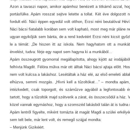
Azon a tavaszi napon, amikor apámhoz benézett a titkárnő azzal, hog
portásfülke. Apám rosszat sejtve letette a tollat. Két éve dolgozot
fordult elő. Náci éppen egyedül volt otthon, Erzsi néni beutalóval Héví
Náci bácsi fiatalabb korában sem volt kapható, most meg már pláne ne
ugyan egyikőjük sem bánta, de a rend kedvéért Erzsi néni kicsit győzk
le a témát: „De hiszen itt az iskola. Nem hagyhatom ott a munkát.
érvelést, tudva: férje egy napot sem hagyna ki a munkából…
Apám összeugrott gyomorral megállapította, ahogy kijött az irodájábó
felhívta Magdit. Félóra múlva már ott álltak Náci bácsi ajtaja előtt. 
nem volt kulcsa a lakáshoz. Lesétáltak a ház elé, az első emeleti abla
elhúzva, semmi mozgás. „Hívni kell a tűzoltókat…” – mondta apám
intézkedett, csak toporgott, és száműzve agyából a legfontosabb és
tartott, hogy a tűzoltók majd szétverik a zárat, és összecsődül a ház. 
közel vannak egymáshoz, hogy a szomszéd lakásból talán át is tudna má
Apám lentről figyelte, miként tornázta át magát Magdi a szülei erkélyér
sem telt bele, már lent volt, és remegő szájjal mondta:
– Menjünk Gizikéért.