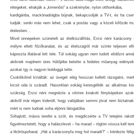
rétegeket, elrakják a „kimenőst” a szekrénybe, nylon otthonkába,
kardigánba, mackónadrágba bújnak, bekapcsolják a TV-t, és ha csen
tudják: senki más nem lehet, csak a postás vagy a közeli kifőzde mu
ételesben…
Mivel ünnepeken szünetelt az ételkiszállítás, Erzsi néni karácsony 
mélyre eltett főzőkanalat, és az ételszagról már szinte teljesen el
káposzta illatával lett tele. Túl sokáig ugyan nem tudott elidőzni ann
akiknek majdnem üres hűtőjébe betette a fedeles műanyag edények
azokat így is nagyon boldoggá tette.
Csokilikőrrel kínálták: az üveget elég hosszan kellett rázogatni, mer
kicsit oda is száradt. Hasonlóan sokáig keresgélték az alkalmas ki
szükség. Erzsi néni megnézte a vitrinre kirakott fényképeken azok
akikről már régen kiderült, hogy valójában semmi jóval nem biztatna
mért is nem tudnak soha eljönni látogatóba.
Sóhajtott, másra terelte a szót, és megdicsérte a TV tetejére rakot
figyelmeztetett, hogy a halászlevet – ha marad – rögtön vissza kell ten
a likőröspoharat. „Hát a karácsonyfa meg hol maradt?” – kérdezte félig 