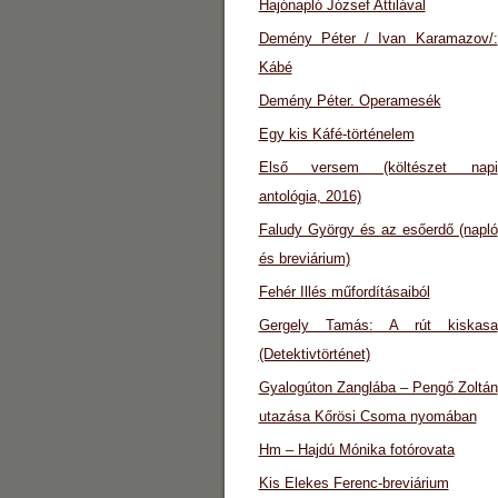
Hajónapló József Attilával
Demény Péter / Ivan Karamazov/:
Kábé
Demény Péter. Operamesék
Egy kis Káfé-történelem
Első versem (költészet napi
antológia, 2016)
Faludy György és az esőerdő (napló
és breviárium)
Fehér Illés műfordításaiból
Gergely Tamás: A rút kiskasa
(Detektivtörténet)
Gyalogúton Zanglába – Pengő Zoltán
utazása Kőrösi Csoma nyomában
Hm – Hajdú Mónika fotórovata
Kis Elekes Ferenc-breviárium