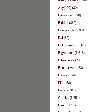
A régi Káféból
(339)
Ady(100)
(30)
Beszámoló
(98)
Blőd Li
(382)
Böngészde
(2 951)
Dal
(89)
Dokumentum
(564)
Egyperces
(1 618)
Elbeszélés
(235)
Énekelt vers
(33)
Esszé
(3 496)
Film
(58)
Fotó
(9 707)
Grafika
(1 851)
Haiku
(1 147)