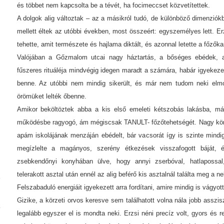
és többet nem kapcsolta be a tévét, ha focimeccset közvetítettek.
A dolgok alig változtak – az a másikról tudó, de különböző dimenz
mellett éltek az utóbbi években, most összeért: egyszemélyes lett. Erz
tehette, amit természete és hajlama diktált, és azonnal letette a főzőka
Valójában a Gőzmalom utcai nagy háztartás, a bőséges ebédek, 
fűszeres rituáléja mindvégig idegen maradt a számára, habár igyekezett
benne. Az utóbbi nem mindig sikerült, és már nem tudom neki elm
örömüket lelték őbenne.
Amikor beköltöztek abba a kis első emeleti kétszobás lakásba, m
működésbe ragyogó, ám mégiscsak TANULT- főzőtehetségét. Nagy könn
apám iskolájának menzáján ebédelt, bár vacsorát így is szinte mindig 
megízlelte a magányos, szerény étkezések visszafogott báját,
zsebkendőnyi konyhában ülve, hogy annyi zserbóval, hatlapossal,
telerakott asztal után ennél az alig beférő kis asztalnál találta meg a nek
Felszabaduló energiáit igyekezett arra fordítani, amire mindig is vágyott
Gizike, a körzeti orvos keresve sem találhatott volna nála jobb asszi
legalább egyszer el is mondta neki. Erzsi néni precíz volt, gyors és 