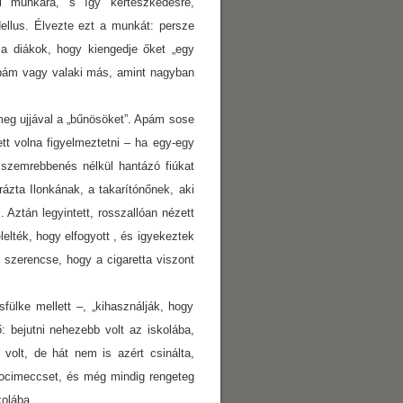
i munkára, s így kertészkedésre,
llus. Élvezte ezt a munkát: persze
 a diákok, hogy kiengedje őket „egy
t apám vagy valaki más, amint nagyban
meg ujjával a „bűnösöket”. Apám sose
ett volna figyelmeztetni – ha egy-egy
a szemrebbenés nélkül hantázó fiúkat
ázta Ilonkának, a takarítónőnek, aki
Aztán legyintett, rosszallóan nézett
lelték, hogy elfogyott , és igyekeztek
 szerencse, hogy a cigaretta viszont
ülke mellett –, „kihasználják, hogy
 bejutni nehezebb volt az iskolába,
y volt, de hát nem is azért csinálta,
 focimeccset, és még mindig rengeteg
kolába.