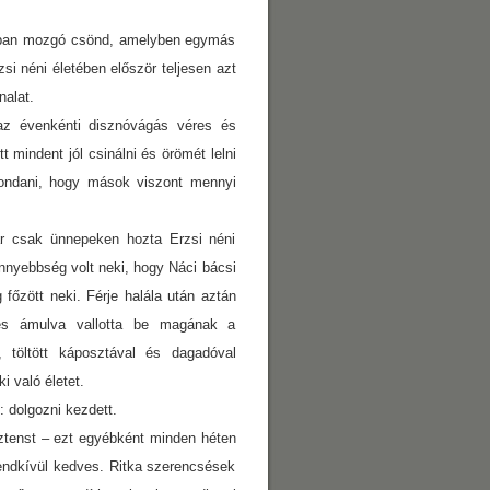
iókban mozgó csönd, amelyben egymás
si néni életében először teljesen azt
nalat.
az évenkénti disznóvágás véres és
 mindent jól csinálni és örömét lelni
ondani, hogy mások viszont mennyi
ár csak ünnepeken hozta Erzsi néni
yebbség volt neki, hogy Náci bácsi
főzött neki. Férje halála után aztán
 és ámulva vallotta be magának a
 töltött káposztával és dagadóval
i való életet.
: dolgozni kezdett.
sztenst – ezt egyébként minden héten
rendkívül kedves. Ritka szerencsések