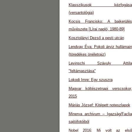
Klasszikusok kézfogása
(versantológia)
Kocsis Francisko: A bajkerülés
művészete [Lírai napló, 1980-89]
Kosztolányi Dezső a pesti utcán
Lendvay Éva: Pokoli árviz hullámain
(töredékes önéletrajz)
Levinschi Szávuly Attila
"feltámasztása"
Lokodi Imre: Egy szuszra
Magyar költészetnapi verscsokor,
2015
Máriás József: Kitépett noteszlapok
Minerva archivum – Igazság/Faclia
sajtófotóiból
Nobel 2016: Mi volt az első