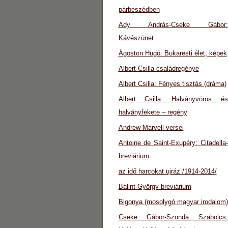
párbeszédben
Ady András-Cseke Gábor:
Kávészünet
Ágoston Hugó: Bukaresti élet, képek
Albert Csilla családregénye
Albert Csilla: Fényes tisztás (dráma)
Albert Csilla: Halványvörös és
halványfekete – regény
Andrew Marvell versei
Antoine de Saint-Exupéry: Citadella-
breviárium
az idő harcokat ujráz /1914-2014/
Bálint György breviárium
Bigonya (mosolygó magyar irodalom)
Cseke Gábor-Szonda Szabolcs: