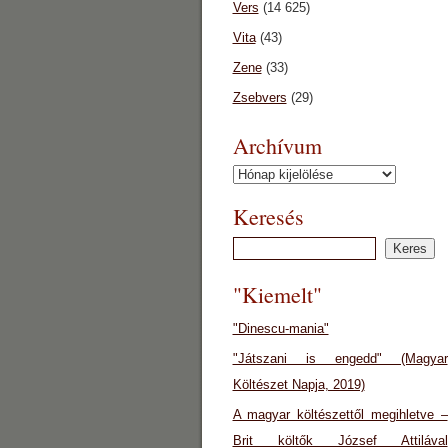
Vers
(14 625)
Vita
(43)
Zene
(33)
Zsebvers
(29)
Archívum
Archívum
Keresés
"Kiemelt"
"Dinescu-mania"
"Játszani is engedd" (Magyar
Költészet Napja, 2019)
A magyar költészettől megihletve –
Brit költők József Attilával