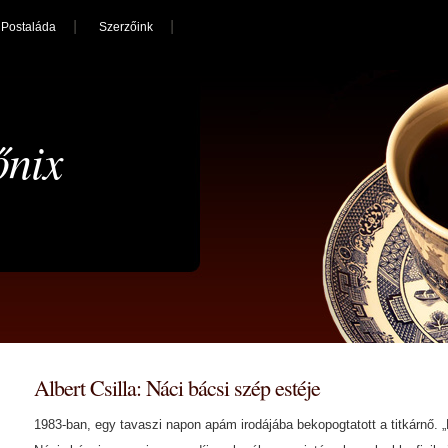
Postaláda
Szerzőink
őnix
Albert Csilla: Náci bácsi szép estéje
1983-ban, egy tavaszi napon apám irodájába bekopogtatott a titkárnő. „