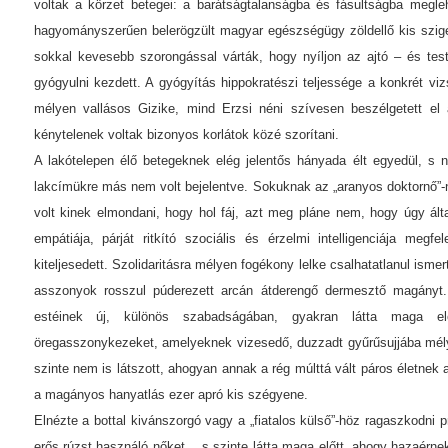
voltak a körzet betegei: a barátságtalanságba és fásultságba megle
hagyományszerűen belerögzült magyar egészségügy zöldellő kis sziget
sokkal kevesebb szorongással várták, hogy nyíljon az ajtó – és test
gyógyulni kezdett. A gyógyítás hippokratészi teljessége a konkrét viz
mélyen vallásos Gizike, mind Erzsi néni szívesen beszélgetett el
kénytelenek voltak bizonyos korlátok közé szorítani.
A lakótelepen élő betegeknek elég jelentős hányada élt egyedül, s
lakcímükre más nem volt bejelentve. Sokuknak az „aranyos doktornő”-
volt kinek elmondani, hogy hol fáj, azt meg pláne nem, hogy úgy ált
empátiája, párját ritkító szociális és érzelmi intelligenciája megf
kiteljesedett. Szolidaritásra mélyen fogékony lelke csalhatatlanul isme
asszonyok rosszul púderezett arcán átderengő dermesztő magányt.
estéinek új, különös szabadságában, gyakran látta maga elő
öregasszonykezeket, amelyeknek vizesedő, duzzadt gyűrűsujjába mély
szinte nem is látszott, ahogyan annak a rég múlttá vált páros életnek
a magányos hanyatlás ezer apró kis szégyene.
Elnézte a bottal kivánszorgó vagy a „fiatalos külső”-höz ragaszkodni pr
erős rúzst használó nőket… s szinte látta maga előtt, ahogy hazaérnek