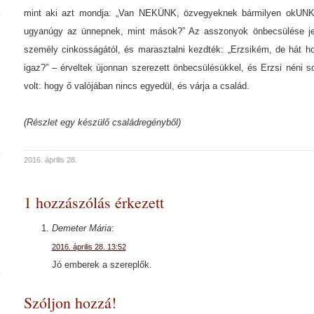
mint aki azt mondja: „Van NEKÜNK, özvegyeknek bármilyen okUNK
ugyanúgy az ünnepnek, mint mások?” Az asszonyok önbecsülése jel
személy cinkosságától, és marasztalni kezdték: „Erzsikém, de hát 
igaz?” – érveltek újonnan szerezett önbecsülésükkel, és Erzsi néni 
volt: hogy ő valójában nincs egyedül, és várja a család.
(Részlet egy készülő családregényből)
2016. április 28.
1 hozzászólás érkezett
Demeter Mária
:
2016. április 28. 13:52
Jó emberek a szereplők.
Szóljon hozzá!