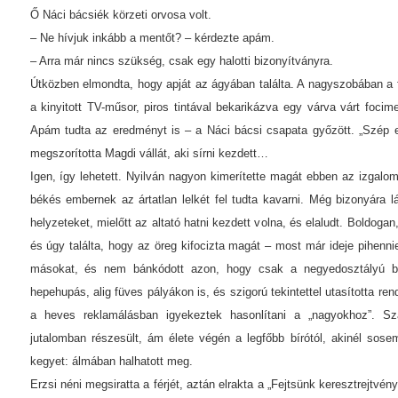
Ő Náci bácsiék körzeti orvosa volt.
– Ne hívjuk inkább a mentőt? – kérdezte apám.
– Arra már nincs szükség, csak egy halotti bizonyítványra.
Útközben elmondta, hogy apját az ágyában találta. A nagyszobában a fo
a kinyitott TV-műsor, piros tintával bekarikázva egy várva várt foc
Apám tudta az eredményt is – a Náci bácsi csapata győzött. „Szép e
megszorította Magdi vállát, aki sírni kezdett…
Igen, így lehetett. Nyilván nagyon kimerítette magát ebben az izgal
békés embernek az ártatlan lelkét fel tudta kavarni. Még bizonyára 
helyzeteket, mielőtt az altató hatni kezdett volna, és elaludt. Boldogan
és úgy találta, hogy az öreg kifocizta magát – most már ideje pihennie
másokat, és nem bánkódott azon, hogy csak a negyedosztályú bajn
hepehupás, alig füves pályákon is, és szigorú tekintettel utasította re
a heves reklamálásban igyekeztek hasonlítani a „nagyokhoz”. 
jutalomban részesült, ám élete végén a legfőbb bírótól, akinél sos
kegyet: álmában halhatott meg.
Erzsi néni megsiratta a férjét, aztán elrakta a „Fejtsünk keresztrejtvény