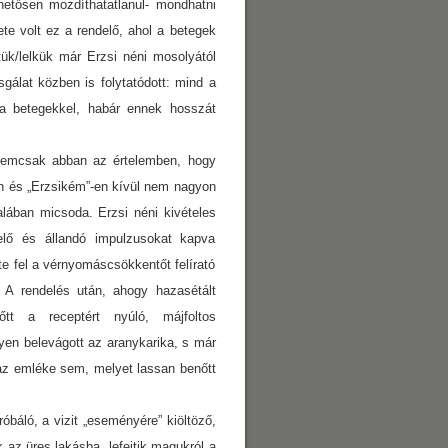
hetősen mozdíthatatlanul- mondhatni
e volt ez a rendelő, ahol a betegek
ük/lelkük már Erzsi néni mosolyától
sgálat közben is folytatódott: mind a
 a betegekkel, habár ennek hosszát
 nemcsak abban az értelemben, hogy
n és „Erzsikém”-en kívül nem nagyon
alában micsoda. Erzsi néni kivételes
elelő és állandó impulzusokat kapva
rte fel a vérnyomáscsökkentőt felírató
 A rendelés után, ahogy hazasétált
tt a receptért nyúló, májfoltos
en belevágott az aranykarika, s már
 az emléke sem, melyet lassan benőtt
óbáló, a vizit „eseményére” kiöltöző,
 az üres lakásba, lefejtik magukról a