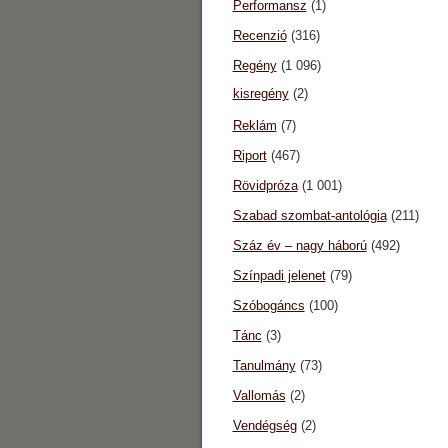
Performansz
(1)
Recenzió
(316)
Regény
(1 096)
kisregény
(2)
Reklám
(7)
Riport
(467)
Rövidpróza
(1 001)
Szabad szombat-antológia
(211)
Száz év – nagy háború
(492)
Színpadi jelenet
(79)
Szóbogáncs
(100)
Tánc
(3)
Tanulmány
(73)
Vallomás
(2)
Vendégség
(2)