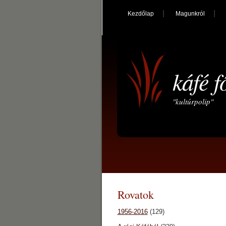
Kezdőlap
Magunkról
káfé f
"kultúrpolip"
Rovatok
1956-2016
(129)