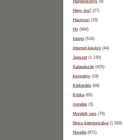
Hangoskönyv
(9)
Hány óra?
(27)
Házimozi
(19)
Hír
(994)
Interjú
(516)
Internet-kávézó
(44)
Jegyzet
(1 230)
Kalandozók
(425)
kisregény
(19)
Körkérdés
(69)
Kritika
(65)
mondás
(3)
Mondott vers
(79)
Nincs kategorizálva
(1 569)
Novella
(871)