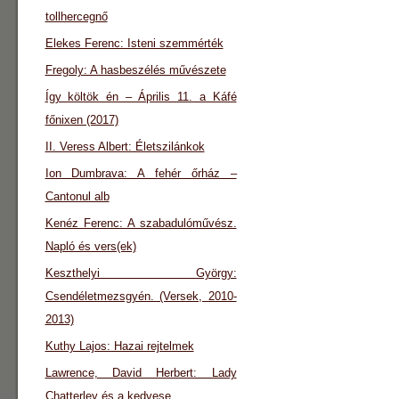
tollhercegnő
Elekes Ferenc: Isteni szemmérték
Fregoly: A hasbeszélés művészete
Így költök én – Április 11. a Káfé
főnixen (2017)
II. Veress Albert: Életszilánkok
Ion Dumbrava: A fehér őrház –
Cantonul alb
Kenéz Ferenc: A szabadulóművész.
Napló és vers(ek)
Keszthelyi György:
Csendéletmezsgyén. (Versek, 2010-
2013)
Kuthy Lajos: Hazai rejtelmek
Lawrence, David Herbert: Lady
Chatterley és a kedvese