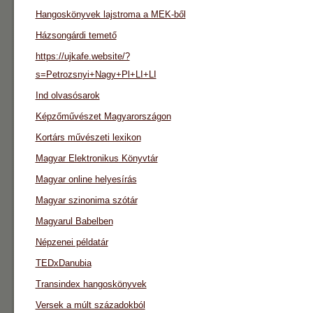
Hangoskönyvek lajstroma a MEK-ből
Házsongárdi temető
https://ujkafe.website/?
s=Petrozsnyi+Nagy+Pl+LI+LI
Ind olvasósarok
Képzőművészet Magyarországon
Kortárs művészeti lexikon
Magyar Elektronikus Könyvtár
Magyar online helyesírás
Magyar szinonima szótár
Magyarul Babelben
Népzenei példatár
TEDxDanubia
Transindex hangoskönyvek
Versek a múlt századokból