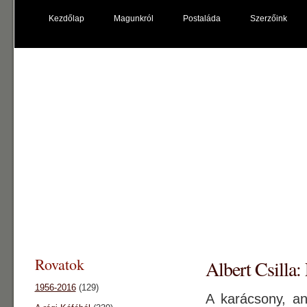
Kezdőlap
Magunkról
Postaláda
Szerzőink
káfé főnix
"kultúrpolip"
Rovatok
Albert Csilla:
1956-2016
(129)
A karácsony, a