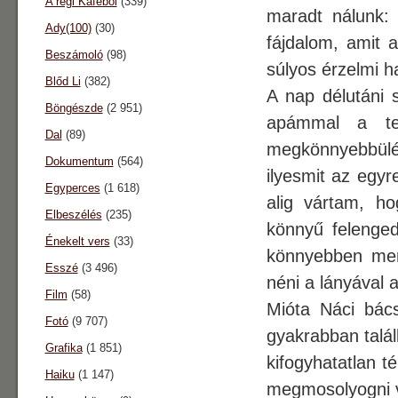
A régi Káféból
(339)
maradt nálunk: 
Ady(100)
(30)
fájdalom, amit 
Beszámoló
(98)
súlyos érzelmi 
Blőd Li
(382)
A nap délutáni 
Böngészde
(2 951)
apámmal a te
Dal
(89)
megkönnyebbül
Dokumentum
(564)
ilyesmit az egyr
Egyperces
(1 618)
alig vártam, h
Elbeszélés
(235)
könnyű felenged
Énekelt vers
(33)
könnyebben ment
Esszé
(3 496)
néni a lányával 
Film
(58)
Mióta Náci bács
Fotó
(9 707)
gyakrabban talál
Grafika
(1 851)
kifogyhatatlan t
Haiku
(1 147)
megmosolyogni v