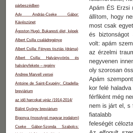
párbeszédben
Apám ÉS Erzsi n
Ady András-Cseke Gábor:
állítom, hogy n
Kávészünet
most csak egyet
Ágoston Hugó: Bukaresti élet, képek
és biztonságot 
Albert Csilla családregénye
volt: apám szemé
Albert Csilla: Fényes tisztás (dráma)
az érzelmi traum
Albert Csilla: Halványvörös és
negyvenen inne
halványfekete – regény
oly szorosan öss
Andrew Marvell versei
Apám szempontj
Antoine de Saint-Exupéry: Citadella-
kor felé haladva
breviárium
férfiként még ne
az idő harcokat ujráz /1914-2014/
nem is járt el, 
Bálint György breviárium
fiatalabb
Bigonya (mosolygó magyar irodalom)
feleségét célozta 
Cseke Gábor-Szonda Szabolcs:
Az elfogult sze