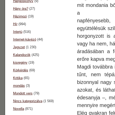
Hangoskönyv
(9)
mit mondania bő
Hány óra?
(27)
a
Házimozi
(19)
napfényesebb,
Hír
(994)
együttélésük szi
Interjú
(516)
horgonyzott is 
Internet-kávézó
(44)
vagy ha nem, hát
Jegyzet
(1 230)
áradásában a fé
Kalandozók
(425)
erőre kapva megb
kisregény
(19)
Magdi továbbra i
Körkérdés
(69)
tűnt, nem tép
Kritika
(65)
bizonnyal nagy 
mondás
(3)
azokat, és látha
Mondott vers
(79)
édesanyja –, mé
Nincs kategorizálva
(1 569)
mennyire megér
Novella
(871)
Elég gyakran fel