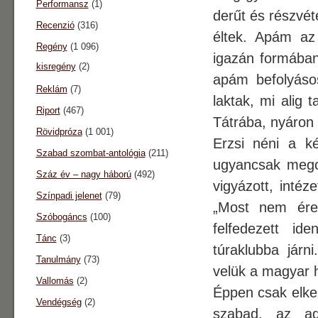
Performansz
(1)
derűt és részvét
Recenzió
(316)
éltek. Apám az
Regény
(1 096)
igazán formában
kisregény
(2)
apám befolyáso
Reklám
(7)
laktak, mi alig 
Riport
(467)
Tátrába, nyáron
Rövidpróza
(1 001)
Erzsi néni a k
Szabad szombat-antológia
(211)
ugyancsak megcsi
Száz év – nagy háború
(492)
vigyázott, intéz
Színpadi jelenet
(79)
„Most nem érek
Szóbogáncs
(100)
felfedezett id
Tánc
(3)
túraklubba járn
Tanulmány
(73)
velük a magyar 
Vallomás
(2)
Éppen csak elkez
Vendégség
(2)
szabad, az ad