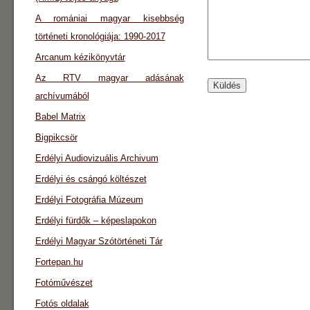
A romániai magyar kisebbség
történeti kronológiája: 1990-2017
Arcanum kézikönyvtár
Az RTV magyar adásának
archívumából
Babel Matrix
Bigpikcsör
Erdélyi Audiovizuális Archivum
Erdélyi és csángó költészet
Erdélyi Fotográfia Múzeum
Erdélyi fürdők – képeslapokon
Erdélyi Magyar Szótörténeti Tár
Fortepan.hu
Fotóművészet
Fotós oldalak