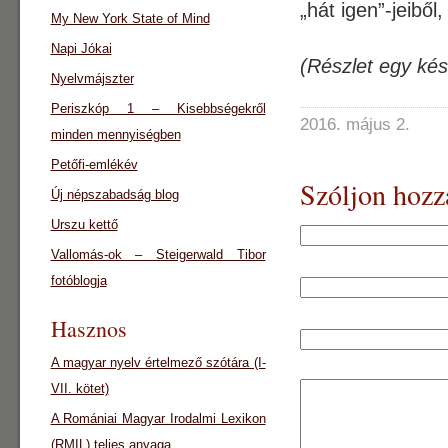
„hát igen”-jeiből
My New York State of Mind
Napi Jókai
(Részlet egy kés
Nyelvmájszter
Periszkóp 1 – Kisebbségekről
2016. május 2.
minden mennyiségben
Petőfi-emlékév
Szóljon hozz
Új népszabadság blog
Urszu kettő
Vallomás-ok – Steigerwald Tibor
fotóblogja
Hasznos
A magyar nyelv értelmező szótára (I-
VII. kötet)
A Romániai Magyar Irodalmi Lexikon
(RMIL) teljes anyaga