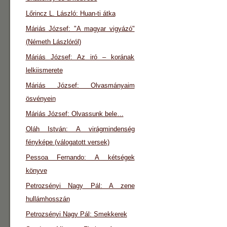
Lőrincz L. László: Huan-ti átka
Máriás József: "A magyar vigyázó"
(Németh Lászlóról)
Máriás József: Az iró – korának
lelkiismerete
Máriás József: Olvasmányaim
ösvényein
Máriás József: Olvassunk bele…
Oláh István: A virágmindenség
fényképe (válogatott versek)
Pessoa Fernando: A kétségek
könyve
Petrozsényi Nagy Pál: A zene
hullámhosszán
Petrozsényi Nagy Pál: Smekkerek