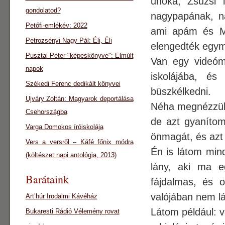
unoka, Zsuzsi 
gondolatod?
nagypapának, na
Petőfi-emlékév: 2022
ami apám és Ma
Petrozsényi Nagy Pál: Éli, Éli
elengedték egym
Pusztai Péter "képeskönyve": Elmúlt
Van egy videóm
napok
iskolájába, és
Székedi Ferenc dedikált könyvei
büszkélkedni.
Ujváry Zoltán: Magyarok deportálása
Néha megnézzük a
Csehországba
de azt gyanítom,
Varga Domokos íróiskolája
önmagát, és azt 
Vers a versről – Káfé főnix módra
Én is látom mind
(költészet napi antológia, 2013)
lány, aki ma 
Barátaink
fájdalmas, és o
valójában nem lá
Art’húr Irodalmi Kávéház
Látom például: v
Bukaresti Rádió Vélemény rovat