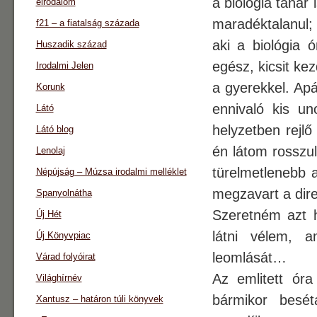
a biológia tanár 
eirodalom
maradéktalanul; 
f21 – a fiatalság százada
aki a biológia 
Huszadik század
egész, kicsit kez
Irodalmi Jelen
a gyerekkel. Ap
Korunk
ennivaló kis u
Látó
helyzetben rejlő
Látó blog
én látom rosszu
Lenolaj
türelmetlenebb 
Népújság – Múzsa irodalmi melléklet
megzavart a d
Spanyolnátha
Szeretném azt h
Új Hét
látni vélem, 
Új Könyvpiac
leomlását…
Várad folyóirat
Az emlitett ór
Világhírnév
bármikor besét
Xantusz – határon túli könyvek