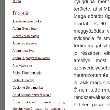
nyugdíjba ment
zEtna
területe, ahol 
Blogtár
Maga döntött úg
A jódeménység foka
lejártát, és 60.
Ádám Gyula fotói
meggyőződés ve
Albert Csilla blogja
evidencia felis
Áldás az utazóra
férfiúi magabizt
Andrassew Iván
jó részében el
Apám, a program működik
amellyel most 
Aranytalicska
szenvedélyesebb
Bálint Tibor honlapja
határozottan és
Balla D. Károly
is, akik maguk i
Cselényi Béla munkái
Ő nem tette (mon
Csíki András szerzői oldala
rendszerváltásk
Égből kapott mesék (Egy
hirtelen pária 
légiutaskísérő pazar és szubjektív