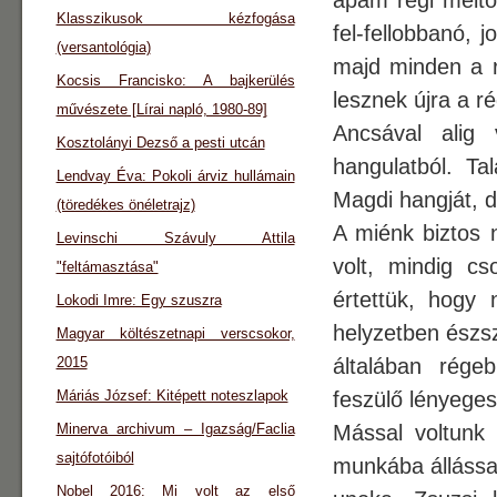
apám régi méltó
Klasszikusok kézfogása
fel-fellobbanó, 
(versantológia)
majd minden a ré
Kocsis Francisko: A bajkerülés
lesznek újra a 
művészete [Lírai napló, 1980-89]
Ancsával alig 
Kosztolányi Dezső a pesti utcán
hangulatból. Ta
Lendvay Éva: Pokoli árviz hullámain
Magdi hangját, 
(töredékes önéletrajz)
A miénk biztos 
Levinschi Szávuly Attila
volt, mindig cs
"feltámasztása"
értettük, hogy
Lokodi Imre: Egy szuszra
helyzetben észsz
Magyar költészetnapi verscsokor,
2015
általában rége
Máriás József: Kitépett noteszlapok
feszülő lényege
Minerva archivum – Igazság/Faclia
Mással voltunk e
sajtófotóiból
munkába állással
Nobel 2016: Mi volt az első