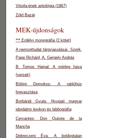
Vitorla-ének antológia (1967)
Zöld Bazár
MEK-újdonságok
*** Erdélyi monográfia (2 kötet)
A nemzettudat tárgyiasulásai. Szerk.
Papp Richárd, A. Gergely András
B. Tomos Hajnal: A mérleg hava
(versek)
Bölöni Domokos: A rablóhús
fogyasztása
Borbándi Gyula: Nyugati magyar
idordalmi lexikon és bibliográfia
Cervantes: Don Quijote de la
Mancha
Debreczeni Éva: A boldogtalan