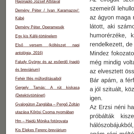
Hajónapló József Attilával
szemeiről lehullo
Demény Péter / Ivan Karamazov/:
az ágyon maga me
Kábé
látott, aki szám
Demény Péter. Operamesék
humorérzéke, k
Egy kis Káfé-történelem
rendelkezett, de
Első versem (költészet napi
Mindez fokozato
antológia, 2016)
még mindig volt
Faludy György és az esőerdő (napló
és breviárium)
az elvesztett ös
Fehér Illés műfordításaiból
Bár apám, a férf
Gergely Tamás: A rút kiskasa
a jól szituált,
(Detektivtörténet)
igen.
Gyalogúton Zanglába – Pengő Zoltán
Az Erzsi néni h
utazása Kőrösi Csoma nyomában
próbálták kis
Hm – Hajdú Mónika fotórovata
hálószobájukból
Kis Elekes Ferenc-breviárium