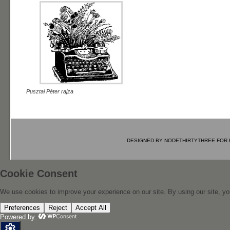
Pusztai Péter rajza
DESIGNED BY
NODETHIRTYTHREE
FOR