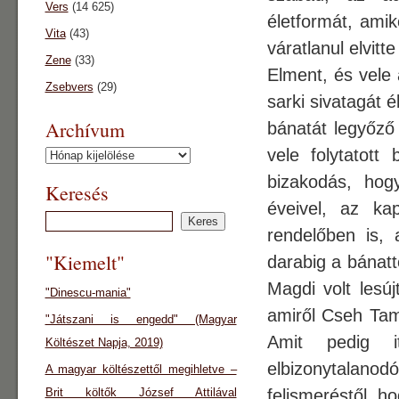
Vers
(14 625)
életformát, amik
Vita
(43)
váratlanul elvitt
Zene
(33)
Elment, és vele
Zsebvers
(29)
sarki sivatagát 
Archívum
bánatát legyőző
vele folytatott
Archívum
bizakodás, hog
Keresés
éveivel, az k
rendelőben is,
"Kiemelt"
darabig a bánatt
Magdi volt lesú
"Dinescu-mania"
amiről Cseh Tam
"Játszani is engedd" (Magyar
Amit pedig i
Költészet Napja, 2019)
elbizonytalano
A magyar költészettől megihletve –
Brit költők József Attilával
felismeréstől, 