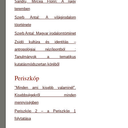
Şandru, Mircea Florin: A nagy
teremben
Szerb Antal: A világirodalom
töorténete
Szerb Antal: Magyar irodalomtörténet
Zsidó kultúra és identitás –
antropológiai nézőpontból :
Tanulmányok a tematikus
kutatásmódszertan köréből
Periszkóp
"Minden ami kisebb valaminél".
Kisebbségekről minden
mennyiségben
Periszkóp 2 – a Periszkóp 1
folytatása