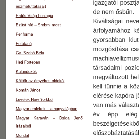
igazgatói posztj
eszmefuttatásai)
de nem ősbűn.
Erdős Virág honlapja
Kiváltságai nev
Ezüst híd – Srebrni most
árfolyamához ké
Feriforma
gyorsabban kiut
Fotótanú
mozgósítása csa
Gy. Szabó Béla
machiavellizmu
Heti Fortepan
társadalmi pozíc
Kalandozók
megváltozott hel
Költők az árnyékos oldalról
kell tűnnie a kö
Komán János
elérése kapóra j
Levelek New Yorkból
van más választá
Magyar emlékek – a nagyvilágban
év épp elég 
Magyar Karaván – Dsida Jenő
beszélgetésekbő
írásaiból
előszobáztatásá
Mondat