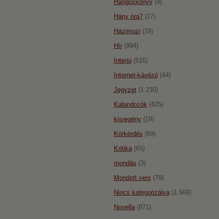
Hangoskönyv
(9)
Hány óra?
(27)
Házimozi
(19)
Hír
(994)
Interjú
(516)
Internet-kávézó
(44)
Jegyzet
(1 230)
Kalandozók
(425)
kisregény
(19)
Körkérdés
(69)
Kritika
(65)
mondás
(3)
Mondott vers
(79)
Nincs kategorizálva
(1 569)
Novella
(871)