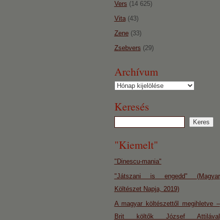
Vers
(14 625)
Vita
(43)
Zene
(33)
Zsebvers
(29)
Archívum
Archívum
Keresés
"Kiemelt"
"Dinescu-mania"
"Játszani is engedd" (Magyar
Költészet Napja, 2019)
A magyar költészettől megihletve –
Brit költők József Attilával