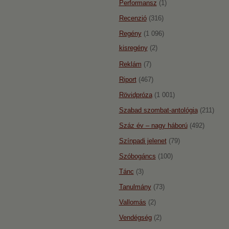
Performansz
(1)
Recenzió
(316)
Regény
(1 096)
kisregény
(2)
Reklám
(7)
Riport
(467)
Rövidpróza
(1 001)
Szabad szombat-antológia
(211)
Száz év – nagy háború
(492)
Színpadi jelenet
(79)
Szóbogáncs
(100)
Tánc
(3)
Tanulmány
(73)
Vallomás
(2)
Vendégség
(2)