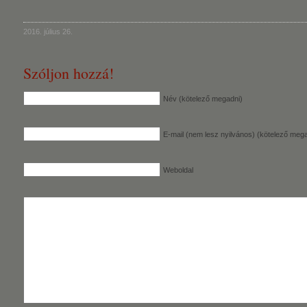
2016. július 26.
Szóljon hozzá!
Név (kötelező megadni)
E-mail (nem lesz nyilvános) (kötelező mega
Weboldal