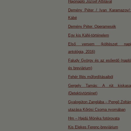
Hajónapló József Attilával
Demény Péter / Ivan Karamazov/:
Kábé
Demény Péter. Operamesék
Egy kis Káfé-történelem
Első versem (költészet napi
antológia, 2016)
Faludy György és az esőerdő (napló
és breviárium)
Fehér Illés műfordításaiból
Gergely Tamás: A rút kiskasa
(Detektivtörténet)
Gyalogúton Zanglába – Pengő Zoltán
utazása Kőrösi Csoma nyomában
Hm – Hajdú Mónika fotórovata
Kis Elekes Ferenc-breviárium