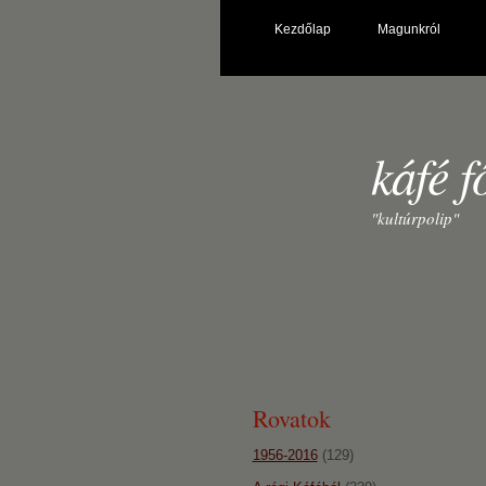
Kezdőlap
Magunkról
káfé f
"kultúrpolip"
Rovatok
1956-2016
(129)