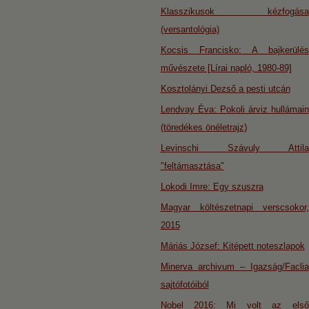
Klasszikusok kézfogása
(versantológia)
Kocsis Francisko: A bajkerülés
művészete [Lírai napló, 1980-89]
Kosztolányi Dezső a pesti utcán
Lendvay Éva: Pokoli árviz hullámain
(töredékes önéletrajz)
Levinschi Szávuly Attila
"feltámasztása"
Lokodi Imre: Egy szuszra
Magyar költészetnapi verscsokor,
2015
Máriás József: Kitépett noteszlapok
Minerva archivum – Igazság/Faclia
sajtófotóiból
Nobel 2016: Mi volt az első