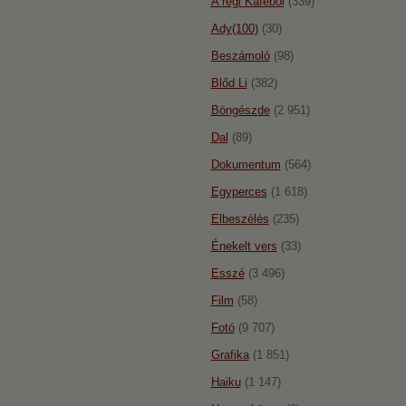
A régi Káféból
(339)
Ady(100)
(30)
Beszámoló
(98)
Blőd Li
(382)
Böngészde
(2 951)
Dal
(89)
Dokumentum
(564)
Egyperces
(1 618)
Elbeszélés
(235)
Énekelt vers
(33)
Esszé
(3 496)
Film
(58)
Fotó
(9 707)
Grafika
(1 851)
Haiku
(1 147)