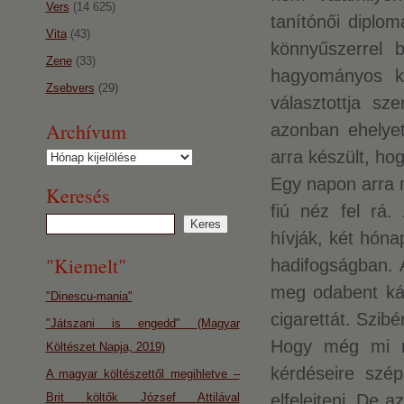
Vers
(14 625)
tanítónői diplo
Vita
(43)
könnyűszerrel b
Zene
(33)
hagyományos ki
Zsebvers
(29)
választottja sze
Archívum
azonban ehelyet
arra készült, ho
Archívum
Egy napon arra 
Keresés
fiú néz fel rá.
hívják, két hóna
"Kiemelt"
hadifogságban. 
meg odabent kávé
"Dinescu-mania"
cigarettát. Szib
"Játszani is engedd" (Magyar
Hogy még mi mi
Költészet Napja, 2019)
kérdéseire szép
A magyar költészettől megihletve –
Brit költők József Attilával
elfelejteni. De 