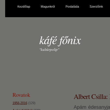
Kezdőlap
Magunkról
Postaláda
Szerzőink
káfé főnix
"kultúrpolip"
Rovatok
Albert Csilla:
1956-2016
(129)
Apám édesanyja,