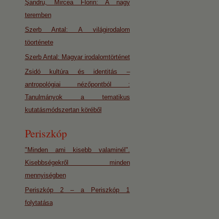
Şandru, Mircea Florin: A nagy
teremben
Szerb Antal: A világirodalom
töorténete
Szerb Antal: Magyar irodalomtörténet
Zsidó kultúra és identitás –
antropológiai nézőpontból :
Tanulmányok a tematikus
kutatásmódszertan köréből
Periszkóp
"Minden ami kisebb valaminél".
Kisebbségekről minden
mennyiségben
Periszkóp 2 – a Periszkóp 1
folytatása