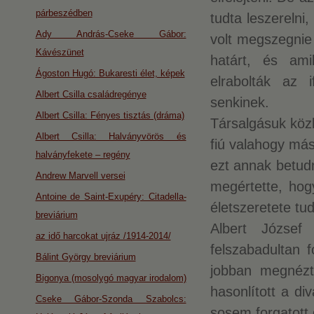
párbeszédben
tudta leszerelni
Ady András-Cseke Gábor:
volt megszegnie 
Kávészünet
határt, és ami
Ágoston Hugó: Bukaresti élet, képek
elrabolták az 
Albert Csilla családregénye
senkinek.
Albert Csilla: Fényes tisztás (dráma)
Társalgásuk köz
Albert Csilla: Halványvörös és
fiú valahogy más
halványfekete – regény
ezt annak betud
Andrew Marvell versei
megértette, hog
Antoine de Saint-Exupéry: Citadella-
életszeretete tu
breviárium
Albert József
az idő harcokat ujráz /1914-2014/
felszabadultan 
Bálint György breviárium
jobban megnézt
Bigonya (mosolygó magyar irodalom)
hasonlított a di
Cseke Gábor-Szonda Szabolcs:
sosem forgatott 