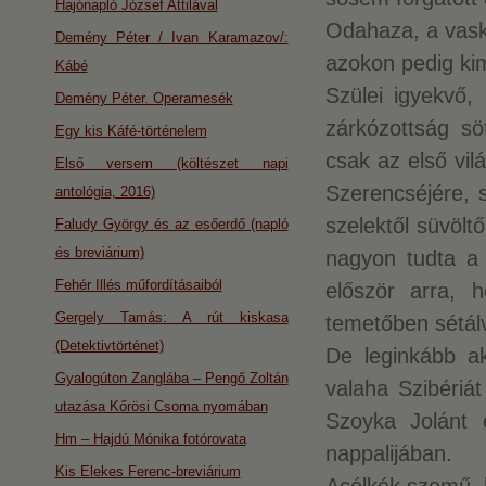
Hajónapló József Attilával
Odahaza, a vaskú
Demény Péter / Ivan Karamazov/:
azokon pedig kim
Kábé
Szülei igyekvő,
Demény Péter. Operamesék
zárkózottság sö
Egy kis Káfé-történelem
csak az első vil
Első versem (költészet napi
Szerencséjére, 
antológia, 2016)
szelektől süvöl
Faludy György és az esőerdő (napló
és breviárium)
nagyon tudta a 
Fehér Illés műfordításaiból
először arra, h
Gergely Tamás: A rút kiskasa
temetőben sétálv
(Detektivtörténet)
De leginkább a
Gyalogúton Zanglába – Pengő Zoltán
valaha Szibériát
utazása Kőrösi Csoma nyomában
Szoyka Jolánt 
Hm – Hajdú Mónika fotórovata
nappalijában.
Kis Elekes Ferenc-breviárium