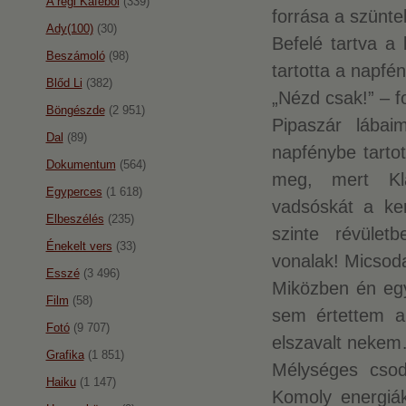
A régi Káféból
(339)
forrása a szünte
Ady(100)
(30)
Befelé tartva a 
Beszámoló
(98)
tartotta a napfé
Blőd Li
(382)
„Nézd csak!” – fo
Böngészde
(2 951)
Pipaszár lába
Dal
(89)
napfénybe tartot
Dokumentum
(564)
meg, mert Klá
Egyperces
(1 618)
vadsóskát a kert
Elbeszélés
(235)
szinte révület
Énekelt vers
(33)
vonalak! Micsoda
Esszé
(3 496)
Miközben én egy
Film
(58)
sem értettem a
Fotó
(9 707)
elszavalt neke
Grafika
(1 851)
Mélységes csodá
Haiku
(1 147)
Komoly energiák