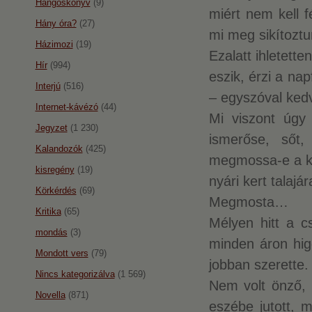
Hangoskönyv
(9)
miért nem kell f
Hány óra?
(27)
mi meg sikítoztu
Házimozi
(19)
Ezalatt ihletett
Hír
(994)
eszik, érzi a na
Interjú
(516)
– egyszóval ked
Internet-kávézó
(44)
Mi viszont úgy
Jegyzet
(1 230)
ismerőse, sőt
Kalandozók
(425)
megmossa-e a ke
kisregény
(19)
nyári kert talajár
Körkérdés
(69)
Megmosta…
Kritika
(65)
Mélyen hitt a c
mondás
(3)
minden áron hig
Mondott vers
(79)
jobban szerette.
Nincs kategorizálva
(1 569)
Nem volt önző, é
Novella
(871)
eszébe jutott, 