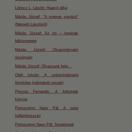
Lőrincz L. László: Huan-ti átka
Máriás József: "A magyar vigyázó"
(Németh Lászlóról)
Máriás József: Az iró – korának
lelkiismerete
Máriás József: Olvasmányaim
ösvényein
Máriás József: Olvassunk bele…
Oláh István: A virágmindenség
fényképe (válogatott versek)
Pessoa Fernando: A kétségek
könyve
Petrozsényi Nagy Pál: A zene
hullámhosszán
Petrozsényi Nagy Pál: Smekkerek