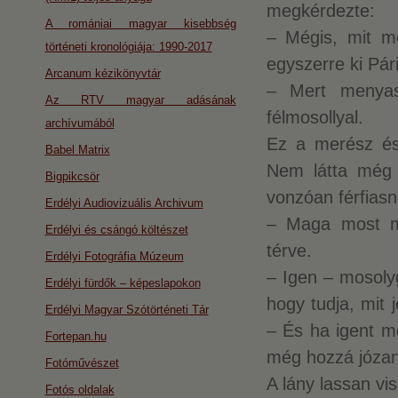
megkérdezte:
A romániai magyar kisebbség
– Mégis, mit 
történeti kronológiája: 1990-2017
egyszerre ki Pár
Arcanum kézikönyvtár
– Mert menyas
Az RTV magyar adásának
félmosollyal.
archívumából
Ez a merész és 
Babel Matrix
Nem látta még 
Bigpikcsör
vonzóan férfiasna
Erdélyi Audiovizuális Archivum
– Maga most m
Erdélyi és csángó költészet
térve.
Erdélyi Fotográfia Múzeum
– Igen – mosolyg
Erdélyi fürdők – képeslapokon
hogy tudja, mit 
Erdélyi Magyar Szótörténeti Tár
– És ha igent mo
Fortepan.hu
még hozzá józan
Fotóművészet
A lány lassan vi
Fotós oldalak