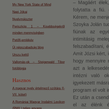
– Magáért élek
My New York State of Mind
folytatta a fi
Napi Jókai
Kérem, ne menj
Nyelvmájszter
Szoyka Jolán tud
Periszkóp 1 – Kisebbségekről
fiúnak az egyé
minden mennyiségben
intimitásig mel
Petőfi-emlékév
felszabadítani, 
Új népszabadság blog
Amit Józsi kért,
Urszu kettő
hogy mennyire 
Vallomás-ok – Steigerwald Tibor
azt a lelkesedé
fotóblogja
intézni való o
Hasznos
igyekezett másra
A magyar nyelv értelmező szótára (I-
program el volt i
VII. kötet)
Ez után a csendb
A Romániai Magyar Irodalmi Lexikon
el az élénk é
(RMIL) teljes anyaga