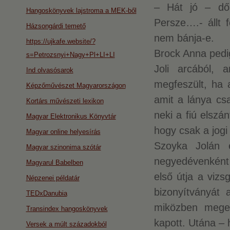
– Hát jó – dő
Hangoskönyvek lajstroma a MEK-ből
Persze….- állt 
Házsongárdi temető
nem bánja-e.
https://ujkafe.website/?
Brock Anna pedi
s=Petrozsnyi+Nagy+Pl+LI+LI
Joli arcából,
Ind olvasósarok
megfeszült, ha a
Képzőművészet Magyarországon
amit a lánya cs
Kortárs művészeti lexikon
neki a fiú elszán
Magyar Elektronikus Könyvtár
hogy csak a jogi
Magyar online helyesírás
Szoyka Jolán é
Magyar szinonima szótár
negyedévenként e
Magyarul Babelben
első útja a vizs
Népzenei példatár
bizonyítványát 
TEDxDanubia
miközben megeb
Transindex hangoskönyvek
kapott. Utána – h
Versek a múlt századokból