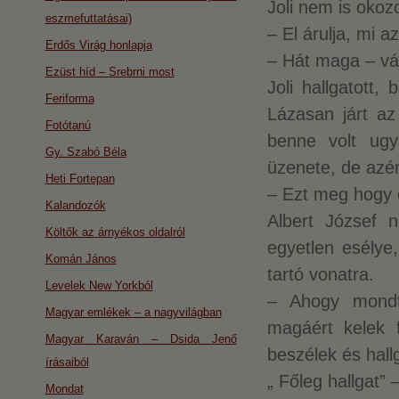
Joli nem is okozo
eszmefuttatásai)
– El árulja, mi a
Erdős Virág honlapja
– Hát maga – vág
Ezüst híd – Srebrni most
Joli hallgatott,
Feriforma
Lázasan járt az
Fotótanú
benne volt ugy
Gy. Szabó Béla
üzenete, de azé
Heti Fortepan
– Ezt meg hogy é
Kalandozók
Albert József 
Költők az árnyékos oldalról
egyetlen esélye
Komán János
tartó vonatra.
Levelek New Yorkból
– Ahogy mondt
Magyar emlékek – a nagyvilágban
magáért kelek 
Magyar Karaván – Dsida Jenő
beszélek és hall
írásaiból
„ Főleg hallgat” 
Mondat