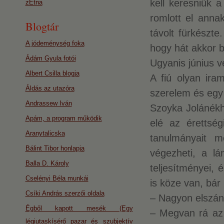
kell keresniük 
zEtna
romlott el anna
Blogtár
távolt fürkészte
A jódeménység foka
hogy hát akkor 
Ádám Gyula fotói
Ugyanis június v
Albert Csilla blogja
A fiú olyan ira
Áldás az utazóra
szerelem és egy 
Andrassew Iván
Szoyka Jolánékh
Apám, a program működik
elé az érettség
Aranytalicska
tanulmányait m
Bálint Tibor honlapja
végezheti, a lá
Balla D. Károly
teljesítményei,
Cselényi Béla munkái
is köze van, bár
Csíki András szerzői oldala
– Nagyon elszánt
Égből kapott mesék (Egy
– Megvan rá az 
légiutaskísérő pazar és szubjektív