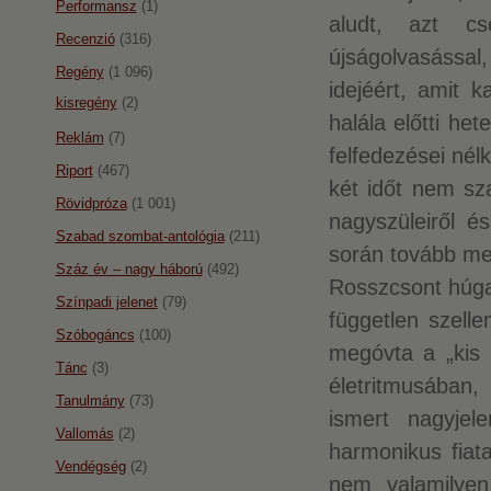
Performansz
(1)
aludt, azt cs
Recenzió
(316)
újságolvasással
Regény
(1 096)
idejéért, amit 
kisregény
(2)
halála előtti he
Reklám
(7)
felfedezései nél
Riport
(467)
két időt nem sza
Rövidpróza
(1 001)
nagyszüleiről é
Szabad szombat-antológia
(211)
során tovább me
Száz év – nagy háború
(492)
Rosszcsont húga 
Színpadi jelenet
(79)
független szell
Szóbogáncs
(100)
megóvta a „kis 
Tánc
(3)
életritmusában,
Tanulmány
(73)
ismert nagyjele
Vallomás
(2)
harmonikus fiat
Vendégség
(2)
nem valamilyen