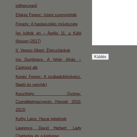
tollhercegnő
Elekes Ferenc: Isteni szemmérték
Fregoly: A hasbeszélés művészete
Így költök én – Április 11. a Káfé
főnixen (2017)
II. Veress Albert: Életszilánkok
Ion Dumbrava: A fehér őrház –
Cantonul alb
Kenéz Ferenc: A szabadulóművész.
Napló és vers(ek)
Keszthelyi György:
Csendéletmezsgyén. (Versek, 2010-
2013)
Kuthy Lajos: Hazai rejtelmek
Lawrence, David Herbert: Lady
Chatterley és a kedvese