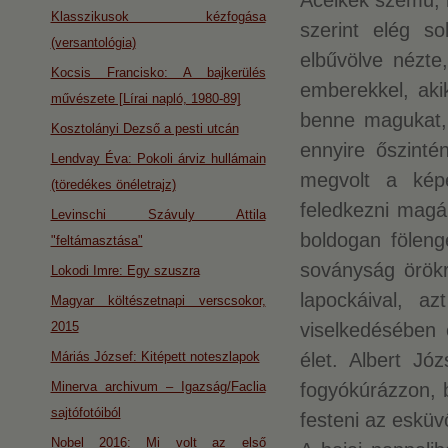
Acélkék szemű, k
Klasszikusok kézfogása
szerint elég so
(versantológia)
elbűvölve nézte
Kocsis Francisko: A bajkerülés
emberekkel, akik
művészete [Lírai napló, 1980-89]
benne magukat,
Kosztolányi Dezső a pesti utcán
ennyire őszint
Lendvay Éva: Pokoli árviz hullámain
megvolt a kép
(töredékes önéletrajz)
feledkezni magár
Levinschi Szávuly Attila
boldogan föleng
"feltámasztása"
soványság örökr
Lokodi Imre: Egy szuszra
lapockáival, az
Magyar költészetnapi verscsokor,
2015
viselkedésében
Máriás József: Kitépett noteszlapok
élet. Albert Jó
Minerva archivum – Igazság/Faclia
fogyókúrázzon, b
sajtófotóiból
festeni az esküv
Nobel 2016: Mi volt az első