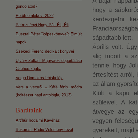
A bajai nappali
gondolatod?
hogy a sápkórós
Petőfi-emlékév: 2022
kérdezgetni ke
Petrozsényi Nagy Pál: Éli, Éli
Franciaországb
Pusztai Péter "képeskönyve": Elmúlt
sápadtabb lett.
napok
Április volt. Ú
Székedi Ferenc dedikált könyvei
alig tudott a sz
Ujváry Zoltán: Magyarok deportálása
tennie, hogy Jol
Csehországba
értesítést arról
Varga Domokos íróiskolája
az állam gyorsíto
Vers a versről – Káfé főnix módra
Kiült a kapu el
(költészet napi antológia, 2013)
szüleivel. A ka
Barátaink
átvegye az egy
vegyen feleségü
Art’húr Irodalmi Kávéház
gyerekeit, majd
Bukaresti Rádió Vélemény rovat