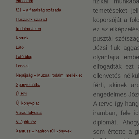
fizikai munká
eirodalom
temetéseket jel
f21 – a fiatalság százada
koporsóját a föl
Huszadik század
ez az elképzelés
Irodalmi Jelen
pusztái szétszag
Korunk
Józsi fiuk agga
Látó
olyanfajta embe
Látó blog
elfogadták ezt 
Lenolaj
ellenvetés nélkü
Népújság – Múzsa irodalmi melléklet
férfi, akinek 
Spanyolnátha
engedelmes Józs
Új Hét
A terve így hangz
Új Könyvpiac
iramban, fele id
Várad folyóirat
diplomát. „Ahogy
Világhírnév
sem értette a g
Xantusz – határon túli könyvek