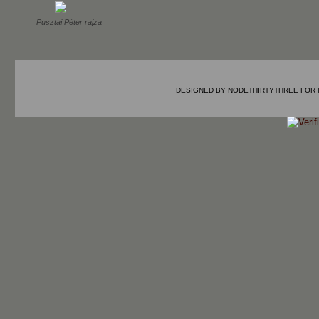
Pusztai Péter rajza
DESIGNED BY
NODETHIRTYTHREE
FOR