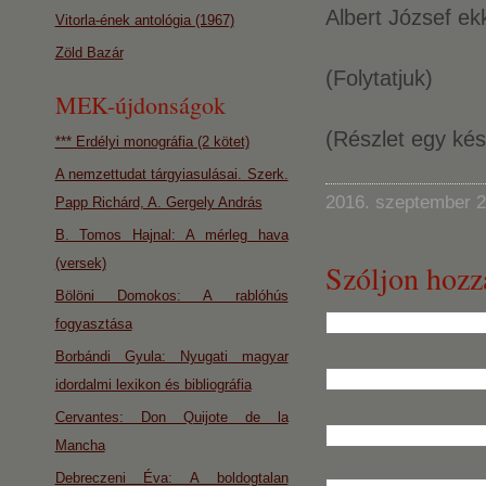
Albert József ekk
Vitorla-ének antológia (1967)
Zöld Bazár
(Folytatjuk)
MEK-újdonságok
(Részlet egy kés
*** Erdélyi monográfia (2 kötet)
A nemzettudat tárgyiasulásai. Szerk.
2016. szeptember 2
Papp Richárd, A. Gergely András
B. Tomos Hajnal: A mérleg hava
(versek)
Szóljon hozz
Bölöni Domokos: A rablóhús
fogyasztása
Borbándi Gyula: Nyugati magyar
idordalmi lexikon és bibliográfia
Cervantes: Don Quijote de la
Mancha
Debreczeni Éva: A boldogtalan