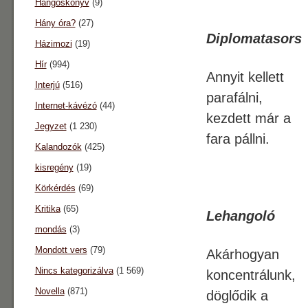
Hangoskönyv
(9)
Hány óra?
(27)
Diplomatasors
Házimozi
(19)
Hír
(994)
Annyit kellett
Interjú
(516)
parafálni,
Internet-kávézó
(44)
kezdett már a
Jegyzet
(1 230)
fara pállni.
Kalandozók
(425)
kisregény
(19)
Körkérdés
(69)
Kritika
(65)
Lehangoló
mondás
(3)
Mondott vers
(79)
Akárhogyan
Nincs kategorizálva
(1 569)
koncentrálunk,
Novella
(871)
döglődik a