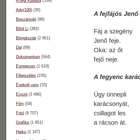
A régi Káféból
(339)
Ady(100)
(30)
A fejfájós Jenő
Beszámoló
(98)
Blőd Li
(382)
Fáj a szegény
Böngészde
(2 951)
Jenő feje.
Dal
(89)
Oka: az őt
Dokumentum
(564)
fejő neje.
Egyperces
(1 618)
Elbeszélés
(235)
A fegyenc kará
Énekelt vers
(33)
Úgy ünnepli
Esszé
(3 496)
karácsonyát,
Film
(58)
csillagot les
Fotó
(9 707)
a rácson át.
Grafika
(1 851)
Haiku
(1 147)