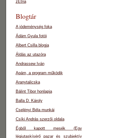
zEtna
Blogtár
A jódeménység foka
Ádám Gyula fotói
Albert Csilla blogja
Áldás az utazóra
Andrassew Iván
Apám, a program működik
Aranytalicska
Bálint Tibor honlapja
Balla D. Károly
Cselényi Béla munkái
Csíki András szerzői oldala
Égből kapott mesék (Egy
légiutaskísérő pazar és szubjektív