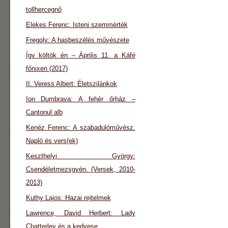
tollhercegnő
Elekes Ferenc: Isteni szemmérték
Fregoly: A hasbeszélés művészete
Így költök én – Április 11. a Káfé
főnixen (2017)
II. Veress Albert: Életszilánkok
Ion Dumbrava: A fehér őrház –
Cantonul alb
Kenéz Ferenc: A szabadulóművész.
Napló és vers(ek)
Keszthelyi György:
Csendéletmezsgyén. (Versek, 2010-
2013)
Kuthy Lajos: Hazai rejtelmek
Lawrence, David Herbert: Lady
Chatterley és a kedvese