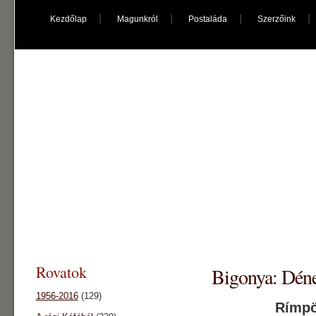
Kezdőlap
Magunkról
Postaláda
Szerzőink
káfé főnix
"kultúrpolip"
Rovatok
Bigonya: Dén
1956-2016
(129)
Rímpö