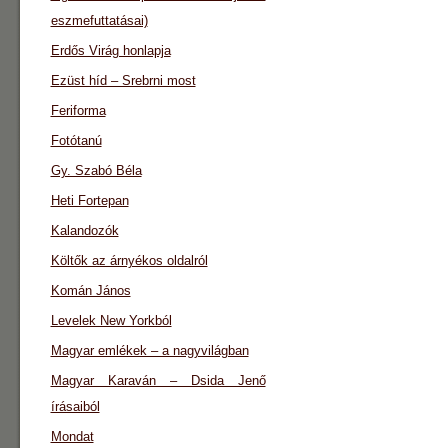
eszmefuttatásai)
Erdős Virág honlapja
Ezüst híd – Srebrni most
Feriforma
Fotótanú
Gy. Szabó Béla
Heti Fortepan
Kalandozók
Költők az árnyékos oldalról
Komán János
Levelek New Yorkból
Magyar emlékek – a nagyvilágban
Magyar Karaván – Dsida Jenő
írásaiból
Mondat