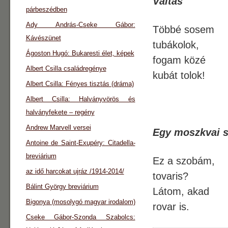
Váltás
párbeszédben
Ady András-Cseke Gábor:
Többé sosem
Kávészünet
tubákolok,
Ágoston Hugó: Bukaresti élet, képek
fogam közé
Albert Csilla családregénye
kubát tolok!
Albert Csilla: Fényes tisztás (dráma)
Albert Csilla: Halványvörös és
halványfekete – regény
Andrew Marvell versei
Egy moszkvai s
Antoine de Saint-Exupéry: Citadella-
breviárium
Ez a szobám,
az idő harcokat ujráz /1914-2014/
tovaris?
Bálint György breviárium
Látom, akad
Bigonya (mosolygó magyar irodalom)
rovar is.
Cseke Gábor-Szonda Szabolcs: