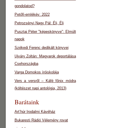
gondolatod?
Petőfi-emlékév: 2022
Petrozsényi Nagy Pál: Éli, Éli
Pusztai Péter "képeskönyve": Elmúlt
napok
Székedi Ferenc dedikált könyvei
Ujváry Zoltán: Magyarok deportálása
Csehországba
Varga Domokos íróiskolája
Vers a versről – Káfé főnix módra
(költészet napi antológia, 2013)
Barátaink
Art’húr Irodalmi Kávéház
Bukaresti Rádió Vélemény rovat