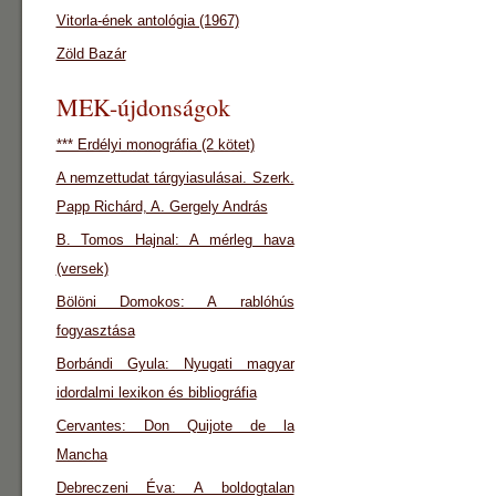
Vitorla-ének antológia (1967)
Zöld Bazár
MEK-újdonságok
*** Erdélyi monográfia (2 kötet)
A nemzettudat tárgyiasulásai. Szerk.
Papp Richárd, A. Gergely András
B. Tomos Hajnal: A mérleg hava
(versek)
Bölöni Domokos: A rablóhús
fogyasztása
Borbándi Gyula: Nyugati magyar
idordalmi lexikon és bibliográfia
Cervantes: Don Quijote de la
Mancha
Debreczeni Éva: A boldogtalan