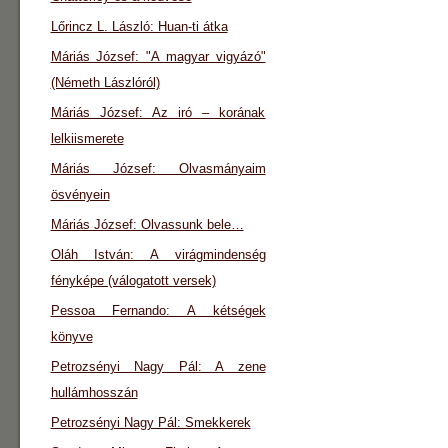
Lőrincz L. László: Huan-ti átka
Máriás József: "A magyar vigyázó"
(Németh Lászlóról)
Máriás József: Az iró – korának
lelkiismerete
Máriás József: Olvasmányaim
ösvényein
Máriás József: Olvassunk bele…
Oláh István: A virágmindenség
fényképe (válogatott versek)
Pessoa Fernando: A kétségek
könyve
Petrozsényi Nagy Pál: A zene
hullámhosszán
Petrozsényi Nagy Pál: Smekkerek