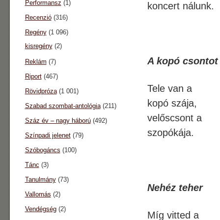
Performansz
(1)
koncert nálunk.
Recenzió
(316)
Regény
(1 096)
kisregény
(2)
A kopó csontot
Reklám
(7)
Riport
(467)
Tele van a
Rövidpróza
(1 001)
kopó szája,
Szabad szombat-antológia
(211)
velőscsont a
Száz év – nagy háború
(492)
szopókája.
Színpadi jelenet
(79)
Szóbogáncs
(100)
Tánc
(3)
Tanulmány
(73)
Nehéz teher
Vallomás
(2)
Vendégség
(2)
Míg vitted a