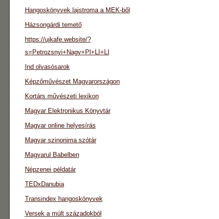
Hangoskönyvek lajstroma a MEK-ből
Házsongárdi temető
https://ujkafe.website/?
s=Petrozsnyi+Nagy+Pl+LI+LI
Ind olvasósarok
Képzőművészet Magyarországon
Kortárs művészeti lexikon
Magyar Elektronikus Könyvtár
Magyar online helyesírás
Magyar szinonima szótár
Magyarul Babelben
Népzenei példatár
TEDxDanubia
Transindex hangoskönyvek
Versek a múlt századokból