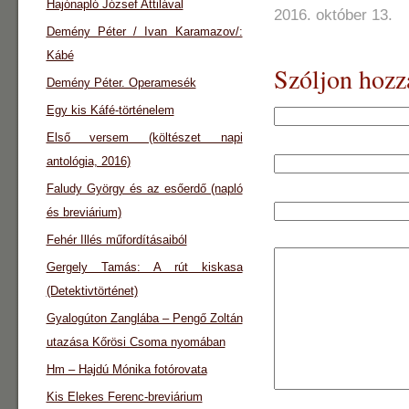
Hajónapló József Attilával
2016. október 13.
Demény Péter / Ivan Karamazov/:
Kábé
Szóljon hozz
Demény Péter. Operamesék
Egy kis Káfé-történelem
Első versem (költészet napi
antológia, 2016)
Faludy György és az esőerdő (napló
és breviárium)
Fehér Illés műfordításaiból
Gergely Tamás: A rút kiskasa
(Detektivtörténet)
Gyalogúton Zanglába – Pengő Zoltán
utazása Kőrösi Csoma nyomában
Hm – Hajdú Mónika fotórovata
Kis Elekes Ferenc-breviárium