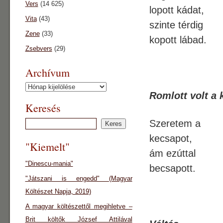
Vers
(14 625)
lopott kádat,
Vita
(43)
szinte térdig
Zene
(33)
kopott lábad.
Zsebvers
(29)
Archívum
Archívum
Romlott volt a
Keresés
Szeretem a
kecsapot,
"Kiemelt"
ám ezúttal
"Dinescu-mania"
becsapott.
"Játszani is engedd" (Magyar
Költészet Napja, 2019)
A magyar költészettől megihletve –
Brit költők József Attilával