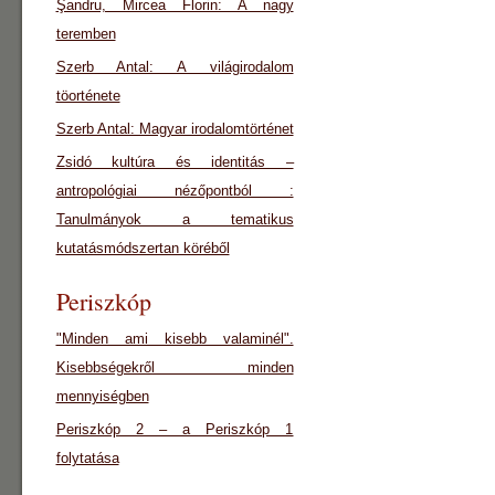
Şandru, Mircea Florin: A nagy
teremben
Szerb Antal: A világirodalom
töorténete
Szerb Antal: Magyar irodalomtörténet
Zsidó kultúra és identitás –
antropológiai nézőpontból :
Tanulmányok a tematikus
kutatásmódszertan köréből
Periszkóp
"Minden ami kisebb valaminél".
Kisebbségekről minden
mennyiségben
Periszkóp 2 – a Periszkóp 1
folytatása