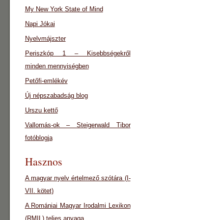
My New York State of Mind
Napi Jókai
Nyelvmájszter
Periszkóp 1 – Kisebbségekről
minden mennyiségben
Petőfi-emlékév
Új népszabadság blog
Urszu kettő
Vallomás-ok – Steigerwald Tibor
fotóblogja
Hasznos
A magyar nyelv értelmező szótára (I-
VII. kötet)
A Romániai Magyar Irodalmi Lexikon
(RMIL) teljes anyaga