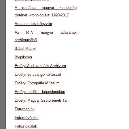
A romániai magyar kisebbség
történeti kronológiája: 1990-2017
Arcanum kézikönyvtár
Az RTV magyar adásának
archívumából
Babel Matrix
Bigpikcsör
Erdélyi Audiovizuális Archivum
Erdélyi és csángó költészet
Erdélyi Fotográfia Múzeum
Erdélyi fürdők – képeslapokon
Erdélyi Magyar Szótörténeti Tár
Fortepan.hu
Fotóművészet
Fotós oldalak