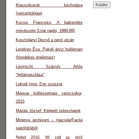
Klasszikusok kézfogása
(versantológia)
Kocsis Francisko: A bajkerülés
művészete [Lírai napló, 1980-89]
Kosztolányi Dezső a pesti utcán
Lendvay Éva: Pokoli árviz hullámain
(töredékes önéletrajz)
Levinschi Szávuly Attila
"feltámasztása"
Lokodi Imre: Egy szuszra
Magyar költészetnapi verscsokor,
2015
Máriás József: Kitépett noteszlapok
Minerva archivum – Igazság/Faclia
sajtófotóiból
Nobel 2016: Mi volt az első