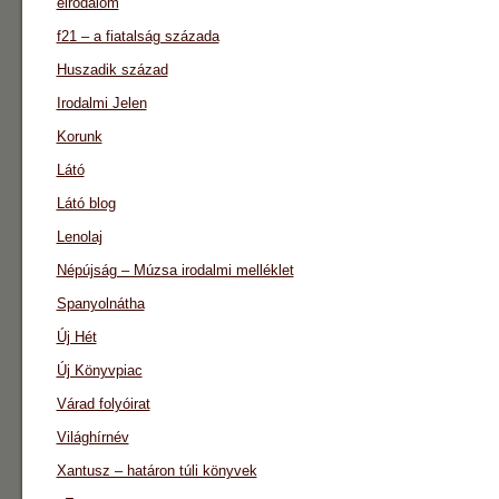
eirodalom
f21 – a fiatalság százada
Huszadik század
Irodalmi Jelen
Korunk
Látó
Látó blog
Lenolaj
Népújság – Múzsa irodalmi melléklet
Spanyolnátha
Új Hét
Új Könyvpiac
Várad folyóirat
Világhírnév
Xantusz – határon túli könyvek