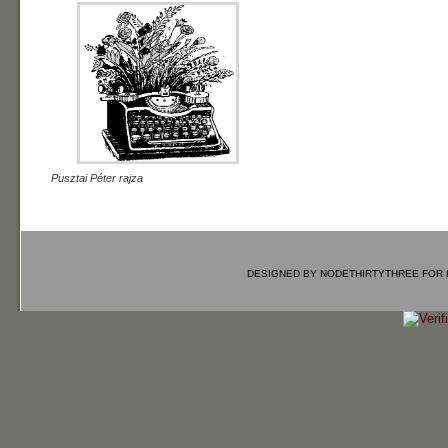
Pusztai Péter rajza
DESIGNED BY
NODETHIRTYTHREE
FOR