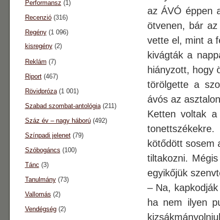
Performansz
(1)
az ÁVÓ éppen az
Recenzió
(316)
ötvenen, bár az
Regény
(1 096)
vette el, mint a 
kisregény
(2)
kivágták a nappa
Reklám
(7)
hiányzott, hogy 
Riport
(467)
törölgette a sz
Rövidpróza
(1 001)
ávós az asztalon
Szabad szombat-antológia
(211)
Ketten voltak a 
Száz év – nagy háború
(492)
tonettszékekr
Színpadi jelenet
(79)
kötődött sosem 
Szóbogáncs
(100)
tiltakozni. Mégi
Tánc
(3)
egyikőjük szenvt
Tanulmány
(73)
– Na, kapkodják 
Vallomás
(2)
ha nem ilyen pu
Vendégség
(2)
kizsákmányolniu