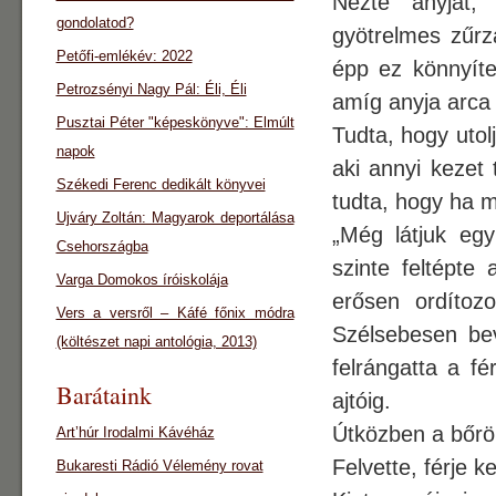
Nézte anyját, 
gondolatod?
gyötrelmes zűrz
Petőfi-emlékév: 2022
épp ez könnyíte
Petrozsényi Nagy Pál: Éli, Éli
amíg anyja arca 
Pusztai Péter "képeskönyve": Elmúlt
Tudta, hogy utol
napok
aki annyi kezet 
Székedi Ferenc dedikált könyvei
tudta, hogy ha m
Ujváry Zoltán: Magyarok deportálása
„Még látjuk eg
Csehországba
szinte feltépte 
Varga Domokos íróiskolája
erősen ordítoz
Vers a versről – Káfé főnix módra
Szélsebesen bev
(költészet napi antológia, 2013)
felrángatta a f
Barátaink
ajtóig.
Útközben a bőrön
Art’húr Irodalmi Kávéház
Felvette, férje
Bukaresti Rádió Vélemény rovat