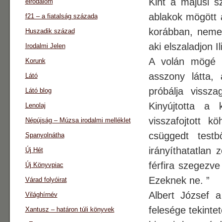
Kint a májusi s
eirodalom
ablakok mögött a
f21 – a fiatalság százada
korábban, nemeg
Huszadik század
aki elszaladjon I
Irodalmi Jelen
A volán mögé l
Korunk
asszony látta,
Látó
próbálja vissza
Látó blog
Kinyújtotta a 
Lenolaj
visszafojtott k
Népújság – Múzsa irodalmi melléklet
csüggedt testb
Spanyolnátha
irányíthatatlan
Új Hét
férfira szegezve
Új Könyvpiac
Ezeknek ne. ”
Várad folyóirat
Albert József a
Világhírnév
felesége tekinte
Xantusz – határon túli könyvek