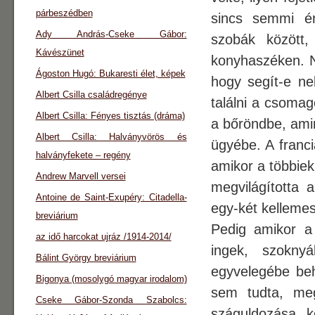
párbeszédben
sincs semmi ér
Ady András-Cseke Gábor:
szobák között,
Kávészünet
konyhaszéken. N
Ágoston Hugó: Bukaresti élet, képek
hogy segít-e ne
Albert Csilla családregénye
találni a csomag
Albert Csilla: Fényes tisztás (dráma)
a bőröndbe, amir
Albert Csilla: Halványvörös és
ügyébe. A franci
halványfekete – regény
amikor a többie
Andrew Marvell versei
megvilágította 
Antoine de Saint-Exupéry: Citadella-
egy-két kellemes 
breviárium
Pedig amikor a 
az idő harcokat ujráz /1914-2014/
ingek, szoknyá
Bálint György breviárium
egyvelegébe beha
Bigonya (mosolygó magyar irodalom)
sem tudta, meg
Cseke Gábor-Szonda Szabolcs:
száguldozása k