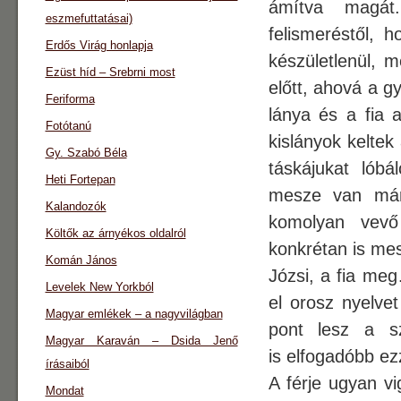
ámítva magát
eszmefuttatásai)
felismeréstől, 
Erdős Virág honlapja
készületlenül, 
Ezüst híd – Srebrni most
előtt, ahová a gy
Feriforma
lánya és a fia 
Fotótanú
kislányok keltek
Gy. Szabó Béla
táskájukat lóbá
Heti Fortepan
mesze van már 
Kalandozók
komolyan vevő
Költők az árnyékos oldalról
konkrétan is me
Komán János
Józsi, a fia meg
Levelek New Yorkból
el orosz nyelvet
Magyar emlékek – a nagyvilágban
pont lesz a s
Magyar Karaván – Dsida Jenő
is elfogadóbb ezz
írásaiból
A férje ugyan vi
Mondat