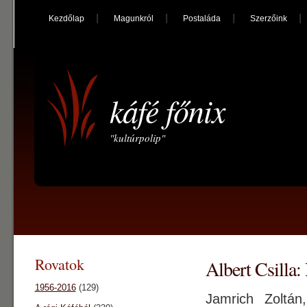
Kezdőlap
Magunkról
Postaláda
Szerzőink
káfé főnix
"kultúrpolip"
Rovatok
Albert Csilla
1956-2016
(129)
Jamrich Zoltán