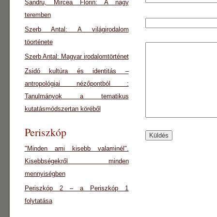
Şandru, Mircea Florin: A nagy
teremben
Szerb Antal: A világirodalom
töorténete
Szerb Antal: Magyar irodalomtörténet
Zsidó kultúra és identitás –
antropológiai nézőpontból :
Tanulmányok a tematikus
kutatásmódszertan köréből
Periszkóp
"Minden ami kisebb valaminél".
Kisebbségekről minden
mennyiségben
Periszkóp 2 – a Periszkóp 1
folytatása