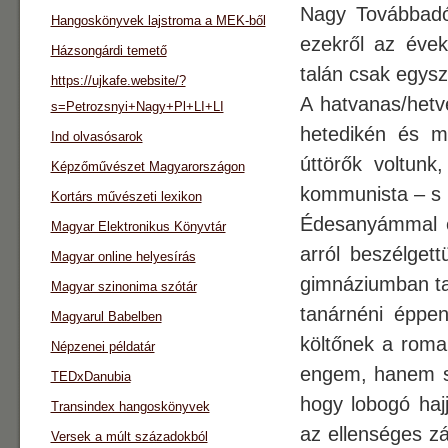
Nagy Továbbadó”
Hangoskönyvek lajstroma a MEK-ből
ezekről az évek
Házsongárdi temető
talán csak egys
https://ujkafe.website/?
A hatvanas/hetv
s=Petrozsnyi+Nagy+Pl+LI+LI
hetedikén és má
Ind olvasósarok
úttörők voltun
Képzőművészet Magyarországon
kommunista – s h
Kortárs művészeti lexikon
Édesanyámmal eg
Magyar Elektronikus Könyvtár
arról beszélget
Magyar online helyesírás
gimnáziumban tan
Magyar szinonima szótár
tanárnéni éppen
Magyarul Babelben
költőnek a roma
Népzenei példatár
engem, hanem so
TEDxDanubia
hogy lobogó hajj
Transindex hangoskönyvek
az ellenséges zá
Versek a múlt századokból