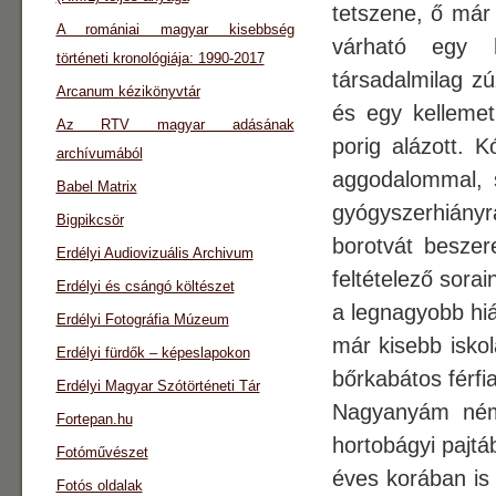
tetszene, ő már
A romániai magyar kisebbség
várható egy h
történeti kronológiája: 1990-2017
társadalmilag z
Arcanum kézikönyvtár
és egy kellemetl
Az RTV magyar adásának
porig alázott. K
archívumából
aggodalommal, s
Babel Matrix
gyógyszerhiány
Bigpikcsör
borotvát beszer
Erdélyi Audiovizuális Archivum
feltételező sora
Erdélyi és csángó költészet
a legnagyobb hiá
Erdélyi Fotográfia Múzeum
már kisebb iskol
Erdélyi fürdők – képeslapokon
bőrkabátos férfi
Erdélyi Magyar Szótörténeti Tár
Nagyanyám néme
Fortepan.hu
hortobágyi pajtá
Fotóművészet
éves korában is 
Fotós oldalak