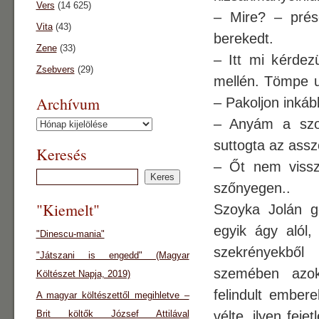
Vers
(14 625)
– Mire? – prése
Vita
(43)
berekedt.
Zene
(33)
– Itt mi kérdez
Zsebvers
(29)
mellén. Tömpe uj
Archívum
– Pakoljon inkáb
– Anyám a szo
Archívum
suttogta az assz
Keresés
– Őt nem visszü
szőnyegen..
"Kiemelt"
Szoyka Jolán g
egyik ágy alól,
"Dinescu-mania"
szekrényekből 
"Játszani is engedd" (Magyar
szemében azok 
Költészet Napja, 2019)
felindult ember
A magyar költészettől megihletve –
Brit költők József Attilával
vélte, ilyen fej