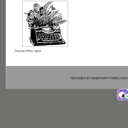
Pusztai Péter rajza
DESIGNED BY
NODETHIRTYTHREE
FOR