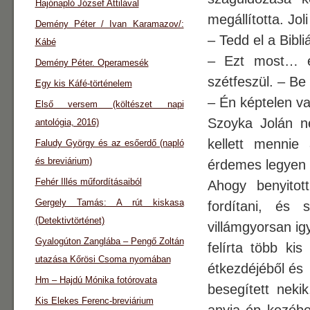
Hajónapló József Attilával
megállította. Jol
Demény Péter / Ivan Karamazov/:
– Tedd el a Bibliá
Kábé
– Ezt most… é
Demény Péter. Operamesék
szétfeszül. – B
Egy kis Káfé-történelem
– Én képtelen vag
Első versem (költészet napi
Szoyka Jolán n
antológia, 2016)
kellett mennie
Faludy György és az esőerdő (napló
és breviárium)
érdemes legyen m
Fehér Illés műfordításaiból
Ahogy benyitott
Gergely Tamás: A rút kiskasa
fordítani, és 
(Detektivtörténet)
villámgyorsan ig
Gyalogúton Zanglába – Pengő Zoltán
felírta több ki
utazása Kőrösi Csoma nyomában
étkezdéjéből és
Hm – Hajdú Mónika fotórovata
besegített neki
Kis Elekes Ferenc-breviárium