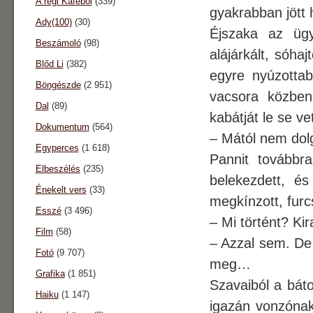
A régi Káféból
(339)
gyakrabban jött 
Ady(100)
(30)
Éjszaka az ügyi
Beszámoló
(98)
alájárkált, sóha
Blőd Li
(382)
egyre nyúzottab
Böngészde
(2 951)
vacsora közben
Dal
(89)
kabátját le se ve
Dokumentum
(564)
– Mától nem dol
Egyperces
(1 618)
Pannit továbbr
Elbeszélés
(235)
belekezdett, é
Énekelt vers
(33)
megkínzott, furc
Esszé
(3 496)
– Mi történt? Ki
Film
(58)
– Azzal sem. De
Fotó
(9 707)
meg…
Grafika
(1 851)
Szavaiból a báto
Haiku
(1 147)
igazán vonzónak 