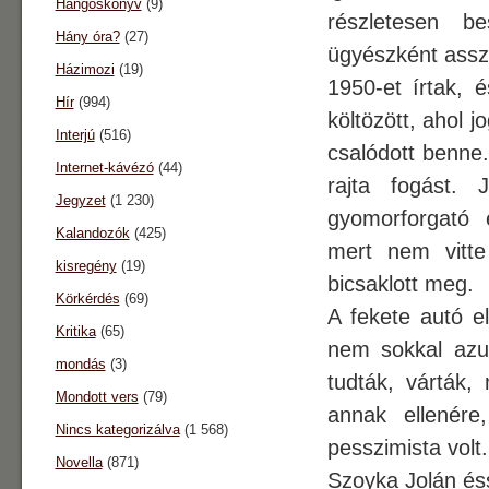
Hangoskönyv
(9)
részletesen b
Hány óra?
(27)
ügyészként asszi
Házimozi
(19)
1950-et írtak, 
Hír
(994)
költözött, ahol 
Interjú
(516)
csalódott benne
Internet-kávézó
(44)
rajta fogást. 
Jegyzet
(1 230)
gyomorforgató e
Kalandozók
(425)
mert nem vitte
kisregény
(19)
bicsaklott meg.
Körkérdés
(69)
A fekete autó e
Kritika
(65)
nem sokkal azut
mondás
(3)
tudták, várták,
Mondott vers
(79)
annak ellenére
Nincs kategorizálva
(1 568)
pesszimista volt.
Novella
(871)
Szoyka Jolán éss