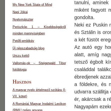
tanulni, aminek
My New York State of Mind
miként fagyott m
Napi Jókai
gondolta.
Nyelvmájszter
Neki ez Puskin n
Periszkóp 1 – Kisebbségekről
és Sztálin is or
minden mennyiségben
a két füstöt ere
Petőfi-emlékév
Az autó egy hort
Új népszabadság blog
alatt, amíg nag
Urszu kettő
tetsző égbolt kí
Vallomás-ok – Steigerwald Tibor
családdal talál
fotóblogja
ébredjenek azzal
Hasznos
a földekre, és 
A magyar nyelv értelmező szótára (I-
udvarra szállitja
VII. kötet)
ér, akárcsak a ré
A Romániai Magyar Irodalmi Lexikon
Nagyapám ezekről
(RMIL) teljes anyaga