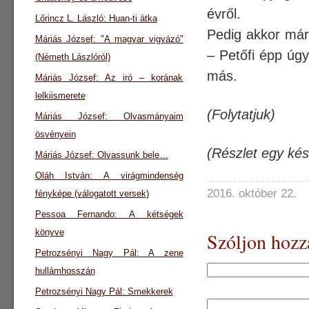
évről.
Lőrincz L. László: Huan-ti átka
Pedig akkor már 
Máriás József: "A magyar vigyázó"
– Petőfi épp úgy
(Németh Lászlóról)
más.
Máriás József: Az iró – korának
lelkiismerete
(Folytatjuk)
Máriás József: Olvasmányaim
ösvényein
(Részlet egy kés
Máriás József: Olvassunk bele…
Oláh István: A virágmindenség
2016. október 22.
fényképe (válogatott versek)
Pessoa Fernando: A kétségek
könyve
Szóljon hozz
Petrozsényi Nagy Pál: A zene
hullámhosszán
Petrozsényi Nagy Pál: Smekkerek