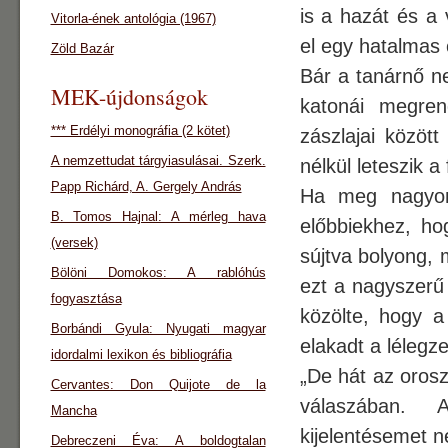
is a hazát és a 
Vitorla-ének antológia (1967)
el egy hatalmas 
Zöld Bazár
Bár a tanárnő n
MEK-újdonságok
katonái megren
*** Erdélyi monográfia (2 kötet)
zászlajai közöt
A nemzettudat tárgyiasulásai. Szerk.
nélkül leteszik a
Papp Richárd, A. Gergely András
Ha meg nagyon
B. Tomos Hajnal: A mérleg hava
előbbiekhez, ho
(versek)
sújtva bolyong, 
Bölöni Domokos: A rablóhús
ezt a nagyszerű 
fogyasztása
közölte, hogy 
Borbándi Gyula: Nyugati magyar
elakadt a lélegz
idordalmi lexikon és bibliográfia
„De hát az oros
Cervantes: Don Quijote de la
válaszában. 
Mancha
kijelentésemet n
Debreczeni Éva: A boldogtalan