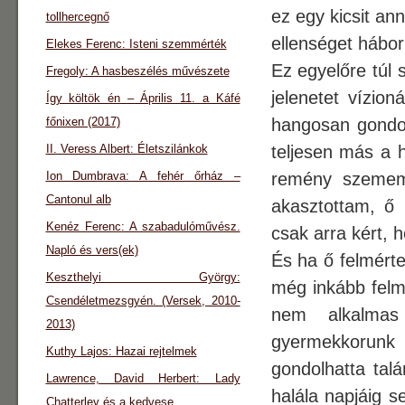
ez egy kicsit an
tollhercegnő
ellenséget hábo
Elekes Ferenc: Isteni szemmérték
Ez egyelőre túl
Fregoly: A hasbeszélés művészete
jelenetet vízio
Így költök én – Április 11. a Káfé
főnixen (2017)
hangosan gondol
II. Veress Albert: Életszilánkok
teljesen más a 
Ion Dumbrava: A fehér őrház –
remény szemem
Cantonul alb
akasztottam, ő 
Kenéz Ferenc: A szabadulóművész.
csak arra kért, 
Napló és vers(ek)
És ha ő felmérte
Keszthelyi György:
még inkább felmé
Csendéletmezsgyén. (Versek, 2010-
nem alkalmas
2013)
gyermekkorunk 
Kuthy Lajos: Hazai rejtelmek
gondolhatta talá
Lawrence, David Herbert: Lady
halála napjáig s
Chatterley és a kedvese