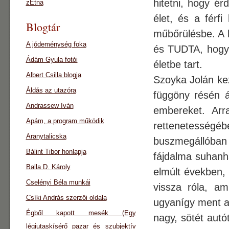
hitetni, hogy ér
zEtna
élet, és a férfi
Blogtár
műbőrülésbe. A h
A jódeménység foka
és TUDTA, hogy a
Ádám Gyula fotói
életbe tart.
Albert Csilla blogja
Szoyka Jolán kez
Áldás az utazóra
függöny résén á
Andrassew Iván
embereket. Arr
Apám, a program működik
rettenetességéb
Aranytalicska
buszmegállóban
Bálint Tibor honlapja
fájdalma suhanha
Balla D. Károly
elmúlt években,
Cselényi Béla munkái
vissza róla, am
Csíki András szerzői oldala
ugyanígy ment a
Égből kapott mesék (Egy
nagy, sötét autó
légiutaskísérő pazar és szubjektív