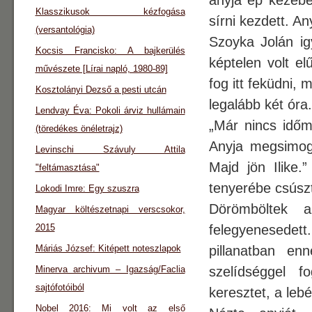
anyja ép kezébe 
Klasszikusok kézfogása
sírni kezdett. An
(versantológia)
Szoyka Jolán ig
Kocsis Francisko: A bajkerülés
képtelen volt el
művészete [Lírai napló, 1980-89]
fog itt feküdni,
Kosztolányi Dezső a pesti utcán
legalább két óra.
Lendvay Éva: Pokoli árviz hullámain
„Már nincs időm
(töredékes önéletrajz)
Anyja megsimog
Levinschi Szávuly Attila
Majd jön Ilike.
"feltámasztása"
tenyerébe csúszt
Lokodi Imre: Egy szuszra
Dörömböltek 
Magyar költészetnapi verscsokor,
2015
felegyenesedett
Máriás József: Kitépett noteszlapok
pillanatban en
Minerva archivum – Igazság/Faclia
szelídséggel 
sajtófotóiból
keresztet, a lebé
Nobel 2016: Mi volt az első