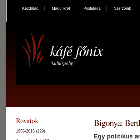
Kezdőlap
Magunkról
Postaláda
Szerzőink
káfé főnix
"kultúrpolip"
Rovatok
Bigonya: Berd
1956-2016
(129)
Egy politikus 