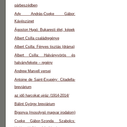
párbeszédben
Ady András-Cseke Gábor:
Kávészünet
Ágoston Hugó: Bukaresti élet, képek
Albert Csilla családregénye
Albert Csilla: Fényes tisztás (dráma)
Albert Csilla: Halványvörös és
halványfekete – regény
Andrew Marvell versei
Antoine de Saint-Exupéry: Citadella-
breviárium
az idő harcokat ujráz /1914-2014/
Bálint György breviárium
Bigonya (mosolygó magyar irodalom)
Cseke Gábor-Szonda Szabolcs: