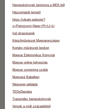
Hangoskönyvek lajstroma a MEK-ből
Házsongárdi temető
https://ujkafe.website/?
s=Petrozsnyi+Nagy+Pl+LI+LI
Ind olvasósarok
Képzőművészet Magyarországon
Kortárs művészeti lexikon
Magyar Elektronikus Könyvtár
Magyar online helyesírás
Magyar szinonima szótár
Magyarul Babelben
Népzenei példatár
TEDxDanubia
Transindex hangoskönyvek
Versek a múlt századokból