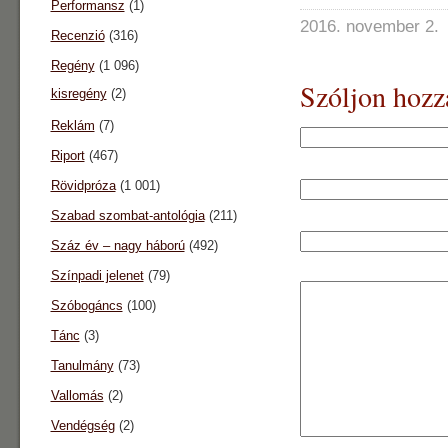
Performansz
(1)
2016. november 2.
Recenzió
(316)
Regény
(1 096)
Szóljon hozz
kisregény
(2)
Reklám
(7)
Riport
(467)
Rövidpróza
(1 001)
Szabad szombat-antológia
(211)
Száz év – nagy háború
(492)
Színpadi jelenet
(79)
Szóbogáncs
(100)
Tánc
(3)
Tanulmány
(73)
Vallomás
(2)
Vendégség
(2)