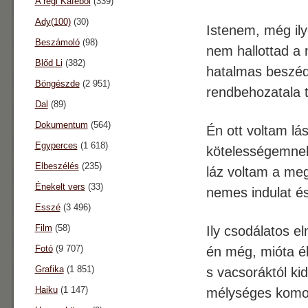
A régi Káféból
(339)
Ady(100)
(30)
Istenem, még ily
Beszámoló
(98)
nem hallottad a 
Blőd Li
(382)
hatalmas beszéd
Böngészde
(2 951)
rendbehozatala 
Dal
(89)
Dokumentum
(564)
Én ott voltam lás
Egyperces
(1 618)
kötelességemnek
Elbeszélés
(235)
láz voltam a meg
Énekelt vers
(33)
nemes indulat és
Esszé
(3 496)
Film
(58)
Ily csodálatos e
Fotó
(9 707)
én még, mióta él
Grafika
(1 851)
s vacsoráktól ki
Haiku
(1 147)
mélységes komol