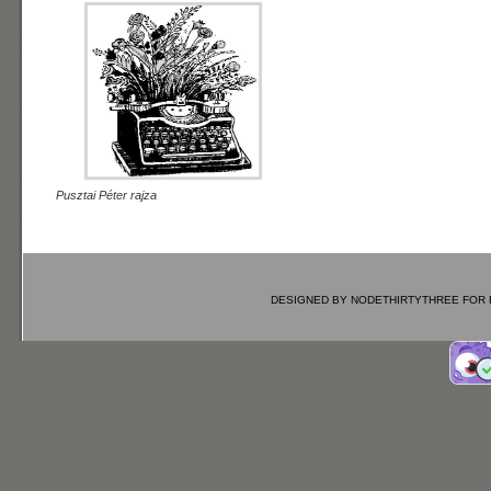
Pusztai Péter rajza
DESIGNED BY
NODETHIRTYTHREE
FOR