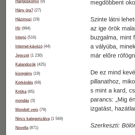
Hangoskönyv
(9)
megdöbbent oko
Hány óra?
(27)
Szinte látni lehe
Házimozi
(19)
az ige örök mala
Hír
(994)
buzgalma, mint f
Interjú
(516)
a vályúba, minek
Internet-kávézó
(44)
már előre röfö
Jegyzet
(1 230)
Kalandozók
(425)
De ez mind kevé
kisregény
(19)
pillanathoz, miko
Körkérdés
(69)
s mint a kard, cs
Kritika
(65)
parancs: „Mig én
mondás
(3)
izgatást, hazátla
Mondott vers
(79)
Nincs kategorizálva
(1 569)
Szerkeszti: Böl
Novella
(871)