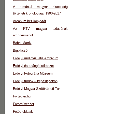
A romániai magyar kisebbség
történeti kronológiája: 1990-2017
Arcanum kézikönyvtár
Az RTV magyar adásának
archívumából
Babel Matrix
Bigpikcsör
Erdélyi Audiovizuális Archivum
Erdélyi és csángó költészet
Erdélyi Fotográfia Múzeum
Erdélyi fürdők – képeslapokon
Erdélyi Magyar Szótörténeti Tár
Fortepan.hu
Fotóművészet
Fotós oldalak