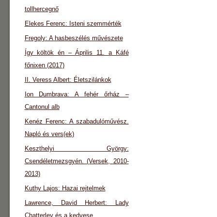
tollhercegnő
Elekes Ferenc: Isteni szemmérték
Fregoly: A hasbeszélés művészete
Így költök én – Április 11. a Káfé
főnixen (2017)
II. Veress Albert: Életszilánkok
Ion Dumbrava: A fehér őrház –
Cantonul alb
Kenéz Ferenc: A szabadulóművész.
Napló és vers(ek)
Keszthelyi György:
Csendéletmezsgyén. (Versek, 2010-
2013)
Kuthy Lajos: Hazai rejtelmek
Lawrence, David Herbert: Lady
Chatterley és a kedvese