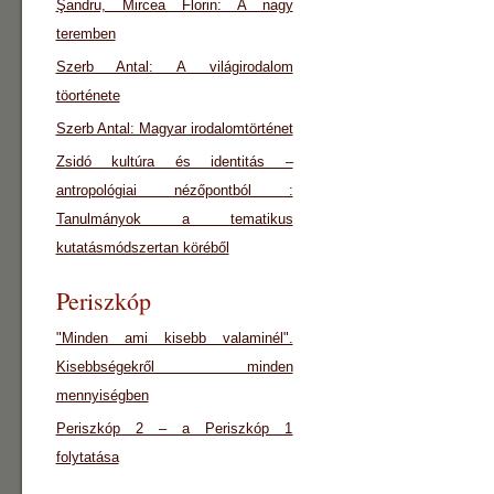
Şandru, Mircea Florin: A nagy
teremben
Szerb Antal: A világirodalom
töorténete
Szerb Antal: Magyar irodalomtörténet
Zsidó kultúra és identitás –
antropológiai nézőpontból :
Tanulmányok a tematikus
kutatásmódszertan köréből
Periszkóp
"Minden ami kisebb valaminél".
Kisebbségekről minden
mennyiségben
Periszkóp 2 – a Periszkóp 1
folytatása