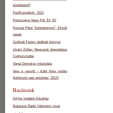
gondolatod?
Petőfi-emlékév: 2022
Petrozsényi Nagy Pál: Éli, Éli
Pusztai Péter "képeskönyve": Elmúlt
napok
Székedi Ferenc dedikált könyvei
Ujváry Zoltán: Magyarok deportálása
Csehországba
Varga Domokos íróiskolája
Vers a versről – Káfé főnix módra
(költészet napi antológia, 2013)
Barátaink
Art’húr Irodalmi Kávéház
Bukaresti Rádió Vélemény rovat