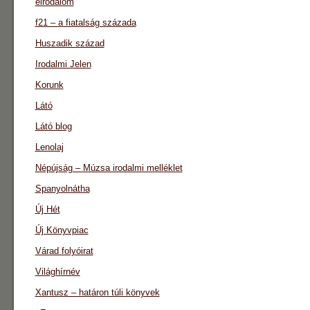
eirodalom
f21 – a fiatalság százada
Huszadik század
Irodalmi Jelen
Korunk
Látó
Látó blog
Lenolaj
Népújság – Múzsa irodalmi melléklet
Spanyolnátha
Új Hét
Új Könyvpiac
Várad folyóirat
Világhírnév
Xantusz – határon túli könyvek