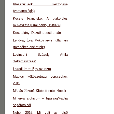
Klasszikusok kézfogása
(versantológia)
Kocsis Francisko: A bajkerülés
művészete [Lírai napló, 1980-89]
Kosztolányi Dezső a pesti utcán
Lendvay Éva: Pokoli árviz hullámain
(töredékes önéletrajz)
Levinschi Szávuly Attila
"feltámasztása"
Lokodi Imre: Egy szuszra
Magyar költészetnapi verscsokor,
2015
Máriás József: Kitépett noteszlapok
Minerva archivum – Igazság/Faclia
sajtófotóiból
Nobel 2016: Mi volt az első