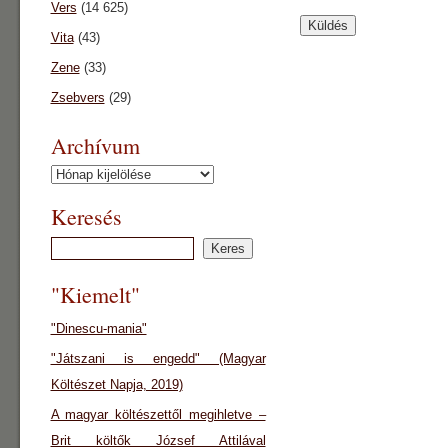
Vers
(14 625)
Vita
(43)
Zene
(33)
Zsebvers
(29)
Archívum
Archívum
Keresés
"Kiemelt"
"Dinescu-mania"
"Játszani is engedd" (Magyar
Költészet Napja, 2019)
A magyar költészettől megihletve –
Brit költők József Attilával