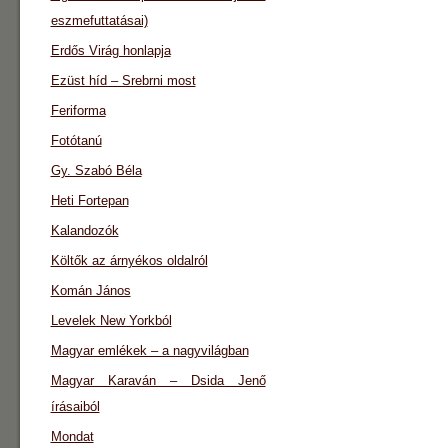
eszmefuttatásai)
Erdős Virág honlapja
Ezüst híd – Srebrni most
Feriforma
Fotótanú
Gy. Szabó Béla
Heti Fortepan
Kalandozók
Költők az árnyékos oldalról
Komán János
Levelek New Yorkból
Magyar emlékek – a nagyvilágban
Magyar Karaván – Dsida Jenő
írásaiból
Mondat