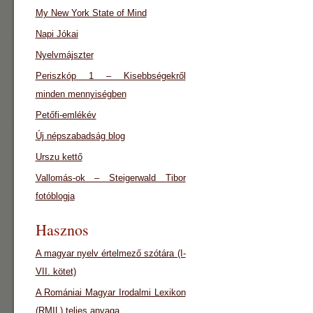
My New York State of Mind
Napi Jókai
Nyelvmájszter
Periszkóp 1 – Kisebbségekről
minden mennyiségben
Petőfi-emlékév
Új népszabadság blog
Urszu kettő
Vallomás-ok – Steigerwald Tibor
fotóblogja
Hasznos
A magyar nyelv értelmező szótára (I-
VII. kötet)
A Romániai Magyar Irodalmi Lexikon
(RMIL) teljes anyaga