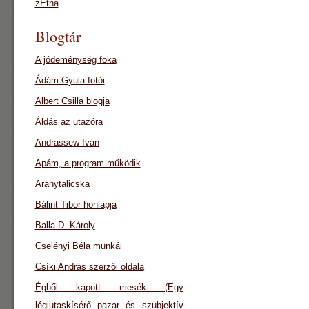
zEtna
Blogtár
A jódeménység foka
Ádám Gyula fotói
Albert Csilla blogja
Áldás az utazóra
Andrassew Iván
Apám, a program működik
Aranytalicska
Bálint Tibor honlapja
Balla D. Károly
Cselényi Béla munkái
Csíki András szerzői oldala
Égből kapott mesék (Egy
légiutaskísérő pazar és szubjektív