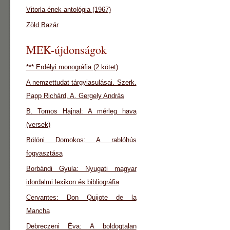
Vitorla-ének antológia (1967)
Zöld Bazár
MEK-újdonságok
*** Erdélyi monográfia (2 kötet)
A nemzettudat tárgyiasulásai. Szerk.
Papp Richárd, A. Gergely András
B. Tomos Hajnal: A mérleg hava
(versek)
Bölöni Domokos: A rablóhús
fogyasztása
Borbándi Gyula: Nyugati magyar
idordalmi lexikon és bibliográfia
Cervantes: Don Quijote de la
Mancha
Debreczeni Éva: A boldogtalan