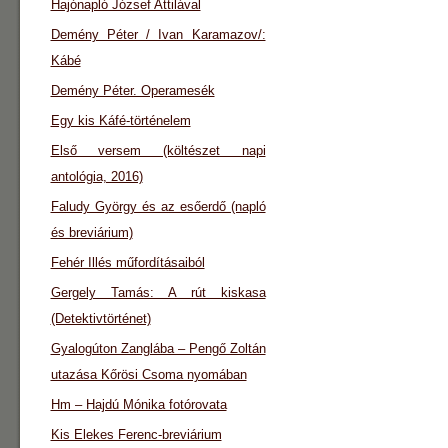
Hajónapló József Attilával
Demény Péter / Ivan Karamazov/:
Kábé
Demény Péter. Operamesék
Egy kis Káfé-történelem
Első versem (költészet napi
antológia, 2016)
Faludy György és az esőerdő (napló
és breviárium)
Fehér Illés műfordításaiból
Gergely Tamás: A rút kiskasa
(Detektivtörténet)
Gyalogúton Zanglába – Pengő Zoltán
utazása Kőrösi Csoma nyomában
Hm – Hajdú Mónika fotórovata
Kis Elekes Ferenc-breviárium