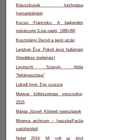
Klasszikusok kézfogása
(versantológia)
Kocsis Francisko: A bajkerülés
művészete [Lírai napló, 1980-89]
Kosztolányi Dezső a pesti utcán
Lendvay Éva: Pokoli árviz hullámain
(töredékes önéletrajz)
Levinschi Szávuly Attila
"feltámasztása"
Lokodi Imre: Egy szuszra
Magyar költészetnapi verscsokor,
2015
Máriás József: Kitépett noteszlapok
Minerva archivum – Igazság/Faclia
sajtófotóiból
Nobel 2016: Mi volt az első