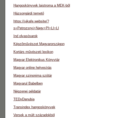
Hangoskönyvek lajstroma a MEK-ből
Házsongárdi temető
https://ujkafe.website/?
s=Petrozsnyi+Nagy+Pl+LI+LI
Ind olvasósarok
Képzőművészet Magyarországon
Kortárs művészeti lexikon
Magyar Elektronikus Könyvtár
Magyar online helyesírás
Magyar szinonima szótár
Magyarul Babelben
Népzenei példatár
TEDxDanubia
Transindex hangoskönyvek
Versek a múlt századokból