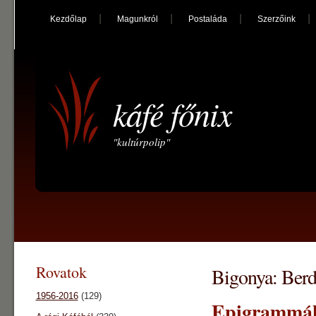
Kezdőlap
Magunkról
Postaláda
Szerzőink
káfé főnix
"kultúrpolip"
Rovatok
Bigonya: Berd
1956-2016
(129)
Epigrammá