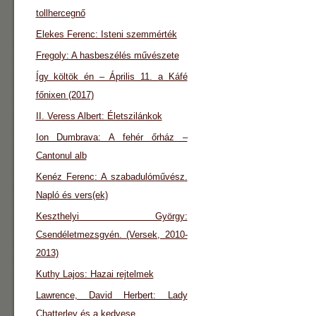
tollhercegnő
Elekes Ferenc: Isteni szemmérték
Fregoly: A hasbeszélés művészete
Így költök én – Április 11. a Káfé
főnixen (2017)
II. Veress Albert: Életszilánkok
Ion Dumbrava: A fehér őrház –
Cantonul alb
Kenéz Ferenc: A szabadulóművész.
Napló és vers(ek)
Keszthelyi György:
Csendéletmezsgyén. (Versek, 2010-
2013)
Kuthy Lajos: Hazai rejtelmek
Lawrence, David Herbert: Lady
Chatterley és a kedvese