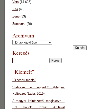
Vers
(14 625)
Vita
(43)
Zene
(33)
Zsebvers
(29)
Archívum
Archívum
Keresés
"Kiemelt"
"Dinescu-mania"
"Játszani is engedd" (Magyar
Költészet Napja, 2019)
A magyar költészettől megihletve –
Brit költők József Attilával