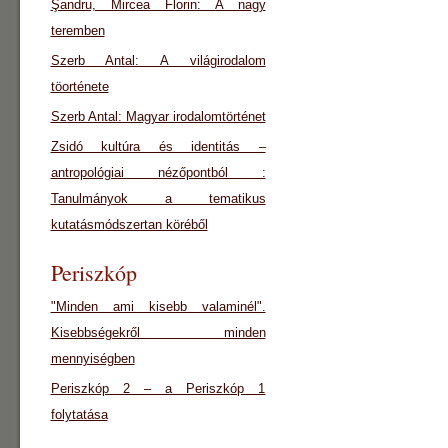
Şandru, Mircea Florin: A nagy
teremben
Szerb Antal: A világirodalom
töorténete
Szerb Antal: Magyar irodalomtörténet
Zsidó kultúra és identitás –
antropológiai nézőpontból :
Tanulmányok a tematikus
kutatásmódszertan köréből
Periszkóp
"Minden ami kisebb valaminél".
Kisebbségekről minden
mennyiségben
Periszkóp 2 – a Periszkóp 1
folytatása