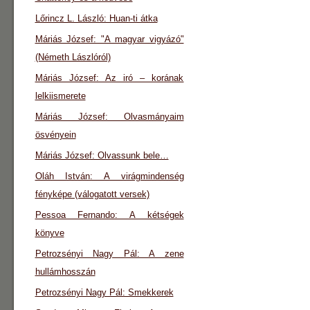
Lőrincz L. László: Huan-ti átka
Máriás József: "A magyar vigyázó"
(Németh Lászlóról)
Máriás József: Az iró – korának
lelkiismerete
Máriás József: Olvasmányaim
ösvényein
Máriás József: Olvassunk bele…
Oláh István: A virágmindenség
fényképe (válogatott versek)
Pessoa Fernando: A kétségek
könyve
Petrozsényi Nagy Pál: A zene
hullámhosszán
Petrozsényi Nagy Pál: Smekkerek