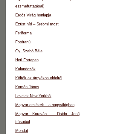
eszmefuttatásai)
Erdős Virág honlapja
Ezüst híd – Srebrni most
Feriforma
Fotótanú
Gy. Szabó Béla
Heti Fortepan
Kalandozók
Költők az árnyékos oldalról
Komán János
Levelek New Yorkból
Magyar emlékek – a nagyvilágban
Magyar Karaván – Dsida Jenő
írásaiból
Mondat