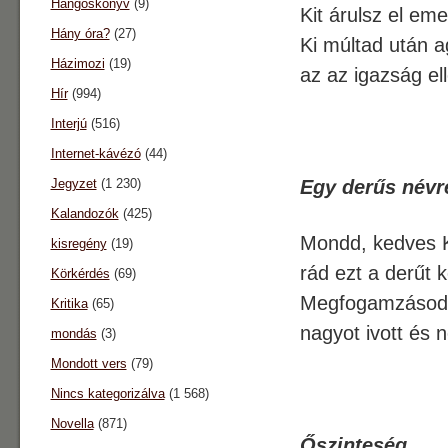
Hangoskönyv
(9)
Kit árulsz el em
Hány óra?
(27)
Ki múltad után a
Házimozi
(19)
az az igazság el
Hír
(994)
Interjú
(516)
Internet-kávézó
(44)
Jegyzet
(1 230)
Egy derűs névr
Kalandozók
(425)
Mondd, kedves K
kisregény
(19)
rád ezt a derűt 
Körkérdés
(69)
Megfogamzásod e
Kritika
(65)
nagyot ivott és n
mondás
(3)
Mondott vers
(79)
Nincs kategorizálva
(1 568)
Novella
(871)
Őszinteség