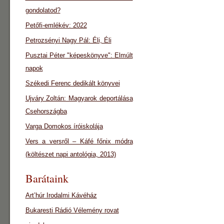
gondolatod?
Petőfi-emlékév: 2022
Petrozsényi Nagy Pál: Éli, Éli
Pusztai Péter "képeskönyve": Elmúlt
napok
Székedi Ferenc dedikált könyvei
Ujváry Zoltán: Magyarok deportálása
Csehországba
Varga Domokos íróiskolája
Vers a versről – Káfé főnix módra
(költészet napi antológia, 2013)
Barátaink
Art’húr Irodalmi Kávéház
Bukaresti Rádió Vélemény rovat