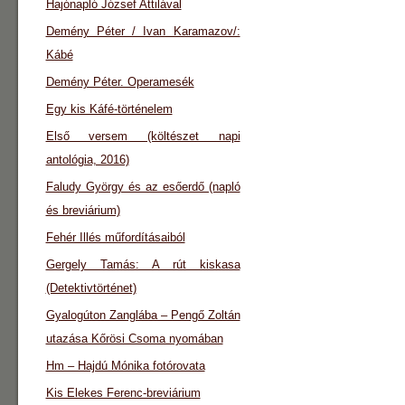
Hajónapló József Attilával
Demény Péter / Ivan Karamazov/:
Kábé
Demény Péter. Operamesék
Egy kis Káfé-történelem
Első versem (költészet napi
antológia, 2016)
Faludy György és az esőerdő (napló
és breviárium)
Fehér Illés műfordításaiból
Gergely Tamás: A rút kiskasa
(Detektivtörténet)
Gyalogúton Zanglába – Pengő Zoltán
utazása Kőrösi Csoma nyomában
Hm – Hajdú Mónika fotórovata
Kis Elekes Ferenc-breviárium