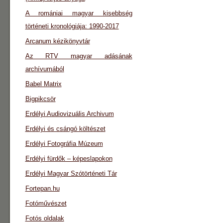
A romániai magyar kisebbség
történeti kronológiája: 1990-2017
Arcanum kézikönyvtár
Az RTV magyar adásának
archívumából
Babel Matrix
Bigpikcsör
Erdélyi Audiovizuális Archivum
Erdélyi és csángó költészet
Erdélyi Fotográfia Múzeum
Erdélyi fürdők – képeslapokon
Erdélyi Magyar Szótörténeti Tár
Fortepan.hu
Fotóművészet
Fotós oldalak