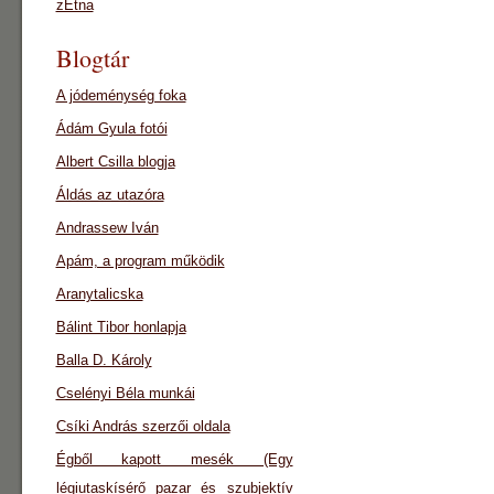
zEtna
Blogtár
A jódeménység foka
Ádám Gyula fotói
Albert Csilla blogja
Áldás az utazóra
Andrassew Iván
Apám, a program működik
Aranytalicska
Bálint Tibor honlapja
Balla D. Károly
Cselényi Béla munkái
Csíki András szerzői oldala
Égből kapott mesék (Egy
légiutaskísérő pazar és szubjektív