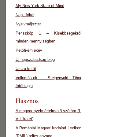
My New York State of Mind
Napi Jókai
Nyelvmájszter
Periszkóp 1 – Kisebbségekről
minden mennyiségben
Petőfi-emlékév
Új népszabadság blog
Urszu kettő
Vallomás-ok – Steigerwald Tibor
fotóblogja
Hasznos
A magyar nyelv értelmező szótára (I-
VII. kötet)
A Romániai Magyar Irodalmi Lexikon
(RMIL) teljes anyaga