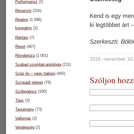
Performansz
(1)
Recenzió
(316)
Kend is egy mere
Regény
(1 096)
ki legtöbbet árt 
kisregény
(2)
Reklám
(7)
Szerkeszti: Böl
Riport
(467)
Rövidpróza
(1 001)
2016. november 10.
Szabad szombat-antológia
(211)
Száz év – nagy háború
(492)
Szóljon hozz
Színpadi jelenet
(79)
Szóbogáncs
(100)
Tánc
(3)
Tanulmány
(73)
Vallomás
(2)
Vendégség
(2)