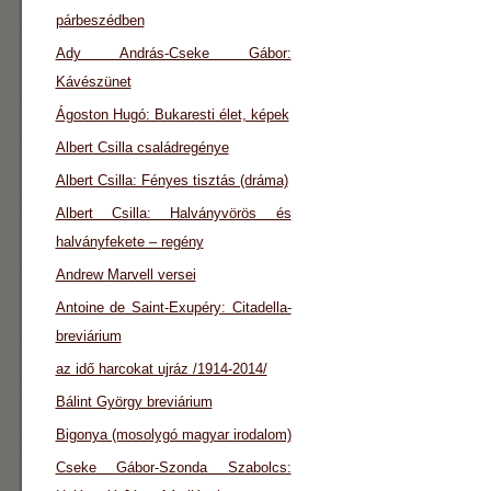
párbeszédben
Ady András-Cseke Gábor:
Kávészünet
Ágoston Hugó: Bukaresti élet, képek
Albert Csilla családregénye
Albert Csilla: Fényes tisztás (dráma)
Albert Csilla: Halványvörös és
halványfekete – regény
Andrew Marvell versei
Antoine de Saint-Exupéry: Citadella-
breviárium
az idő harcokat ujráz /1914-2014/
Bálint György breviárium
Bigonya (mosolygó magyar irodalom)
Cseke Gábor-Szonda Szabolcs: