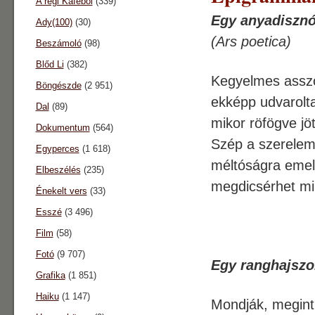
A régi Káféból
(339)
Egy anyadisznó
Ady(100)
(30)
(Ars poetica)
Beszámoló
(98)
Blőd Li
(382)
Kegyelmes assz
Böngészde
(2 951)
ekképp udvarolt
Dal
(89)
mikor röfögve jöt
Dokumentum
(564)
Szép a szerelem
Egyperces
(1 618)
méltóságra emel
Elbeszélés
(235)
megdicsérhet mi
Énekelt vers
(33)
Esszé
(3 496)
Film
(58)
Fotó
(9 707)
Egy ranghajszo
Grafika
(1 851)
Haiku
(1 147)
Mondják, megint 