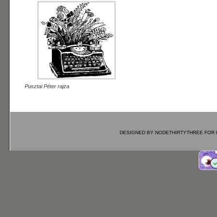
Pusztai Péter rajza
DESIGNED BY
NODETHIRTYTHREE
FOR