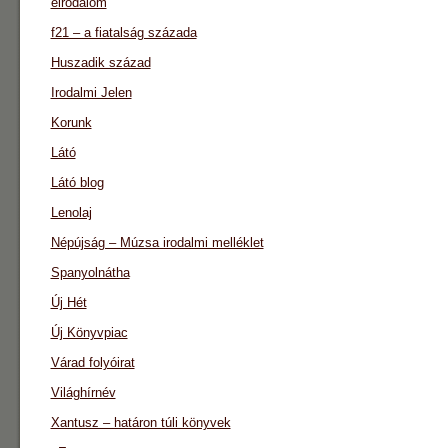
eirodalom
f21 – a fiatalság százada
Huszadik század
Irodalmi Jelen
Korunk
Látó
Látó blog
Lenolaj
Népújság – Múzsa irodalmi melléklet
Spanyolnátha
Új Hét
Új Könyvpiac
Várad folyóirat
Világhírnév
Xantusz – határon túli könyvek