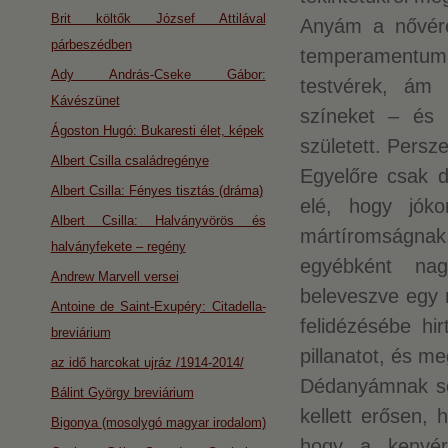
Brit költők József Attilával
Anyám a nővérév
párbeszédben
temperamentum
Ady András-Cseke Gábor:
testvérek, ám 
Kávészünet
színeket – és 
Ágoston Hugó: Bukaresti élet, képek
született. Persz
Albert Csilla családregénye
Egyelőre csak 
Albert Csilla: Fényes tisztás (dráma)
elé, hogy jók
Albert Csilla: Halványvörös és
mártíromságnak
halványfekete – regény
egyébként na
Andrew Marvell versei
beleveszve egy 
Antoine de Saint-Exupéry: Citadella-
felidézésébe hi
breviárium
pillanatot, és m
az idő harcokat ujráz /1914-2014/
Dédanyámnak sok
Bálint György breviárium
kellett erősen,
Bigonya (mosolygó magyar irodalom)
hogy a kenyérg