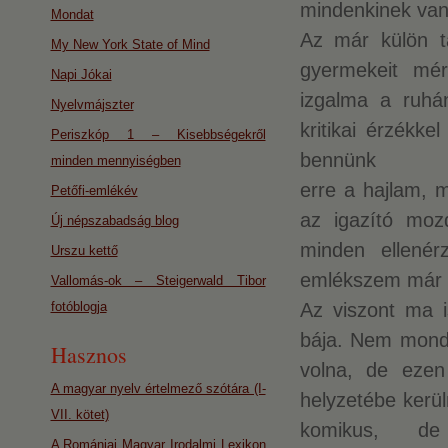
mindenkinek van 
Mondat
Az már külön ta
My New York State of Mind
gyermekeit mé
Napi Jókai
izgalma a ruhán
Nyelvmájszter
kritikai érzékke
Periszkóp 1 – Kisebbségekről
bennünk
minden mennyiségben
erre a hajlam, 
Petőfi-emlékév
az igazító moz
Új népszabadság blog
minden ellené
Urszu kettő
emlékszem már a
Vallomás-ok – Steigerwald Tibor
fotóblogja
Az viszont ma 
bája. Nem mond
Hasznos
volna, de ezen
A magyar nyelv értelmező szótára (I-
helyzetébe kerül
VII. kötet)
komikus, de
A Romániai Magyar Irodalmi Lexikon