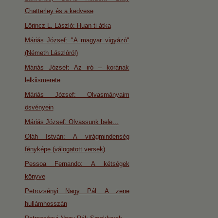
Chatterley és a kedvese
Lőrincz L. László: Huan-ti átka
Máriás József: "A magyar vigyázó"
(Németh Lászlóról)
Máriás József: Az iró – korának
lelkiismerete
Máriás József: Olvasmányaim
ösvényein
Máriás József: Olvassunk bele…
Oláh István: A virágmindenség
fényképe (válogatott versek)
Pessoa Fernando: A kétségek
könyve
Petrozsényi Nagy Pál: A zene
hullámhosszán