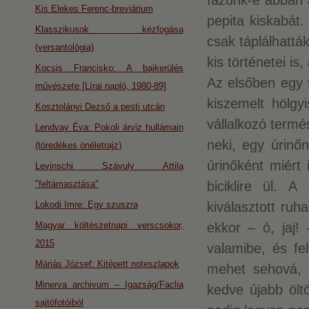
fázunk-e abban 
Kis Elekes Ferenc-breviárium
pepita kiskabát.
Klasszikusok kézfogása
csak táplálhattá
(versantológia)
kis történetei i
Kocsis Francisko: A bajkerülés
Az elsőben egy f
művészete [Lírai napló, 1980-89]
kiszemelt hölgy
Kosztolányi Dezső a pesti utcán
vállalkozó termé
Lendvay Éva: Pokoli árviz hullámain
neki, egy úrinő
(töredékes önéletrajz)
úrinőként miért
Levinschi Szávuly Attila
"feltámasztása"
biciklire ül. 
Lokodi Imre: Egy szuszra
kiválasztott ruh
Magyar költészetnapi verscsokor,
ekkor – ó, jaj!
2015
valamibe, és fe
Máriás József: Kitépett noteszlapok
mehet sehová, 
Minerva archivum – Igazság/Faclia
kedve újabb ölt
sajtófotóiból