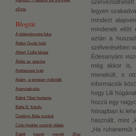
Xantusz – határon túli könyvek
szerveződhetett
zEtna
legyen szakadv
mindezt alapve
Blogtár
mindenek előtt é
A jódeménység foka
aztán a huszad
Ádám Gyula fotói
szélverésében v
Albert Csilla blogja
Édesanyám viszo
Áldás az utazóra
még akkor is, 
Andrassew Iván
menekült, s ot
Apám, a program működik
információk közö
Aranytalicska
hogy Lili húgána
Bálint Tibor honlapja
hozzá egy nagyon
Balla D. Károly
hónapban ki lehe
Cselényi Béla munkái
használt, mint „
Csíki András szerzői oldala
„Ha ruhaneműt v
Égből kapott mesék (Egy