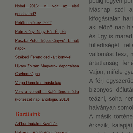
pedig legyen po
Nobel 2016: Mi volt az első
Másnap szól a 
gondolatod?
kifogástalan har
Petőfi-emlékév: 2022
aki előző nap hi
Petrozsényi Nagy Pál: Éli, Éli
és úgy is marad 
Pusztai Péter "képeskönyve": Elmúlt
fülledtségét te
napok
vallomást tesz,
Székedi Ferenc dedikált könyvei
ártatlanság fehé
Ujváry Zoltán: Magyarok deportálása
Vajon, miféle gy
Csehországba
A férj egyszerű
Varga Domokos íróiskolája
bizonyos délut
Vers a versről – Káfé főnix módra
teázni, soha ne
(költészet napi antológia, 2013)
halványan somo
Barátaink
A másik történet
Art’húr Irodalmi Kávéház
érkezik, kalapj
Bukaresti Rádió Vélemény rovat