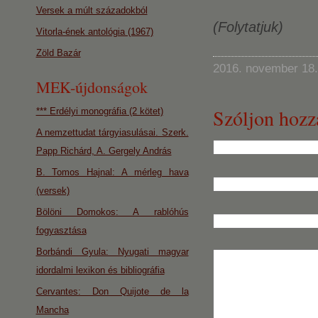
Versek a múlt századokból
(Folytatjuk)
Vitorla-ének antológia (1967)
Zöld Bazár
2016. november 18.
MEK-újdonságok
Szóljon hozz
*** Erdélyi monográfia (2 kötet)
A nemzettudat tárgyiasulásai. Szerk.
Papp Richárd, A. Gergely András
B. Tomos Hajnal: A mérleg hava
(versek)
Bölöni Domokos: A rablóhús
fogyasztása
Borbándi Gyula: Nyugati magyar
idordalmi lexikon és bibliográfia
Cervantes: Don Quijote de la
Mancha