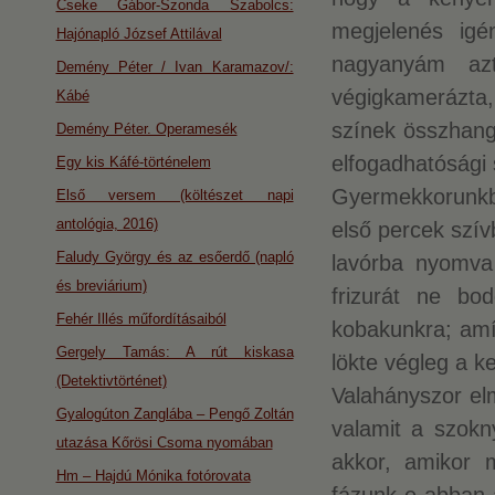
Cseke Gábor-Szonda Szabolcs:
megjelenés igé
Hajónapló József Attilával
nagyanyám azt 
Demény Péter / Ivan Karamazov/:
végigkamerázta,
Kábé
színek összhangj
Demény Péter. Operamesék
elfogadhatósági s
Egy kis Káfé-történelem
Gyermekkorunkb
Első versem (költészet napi
antológia, 2016)
első percek szív
Faludy György és az esőerdő (napló
lavórba nyomva 
és breviárium)
frizurát ne bo
Fehér Illés műfordításaiból
kobakunkra; am
Gergely Tamás: A rút kiskasa
lökte végleg a ke
(Detektivtörténet)
Valahányszor elm
Gyalogúton Zanglába – Pengő Zoltán
valamit a szokn
utazása Kőrösi Csoma nyomában
akkor, amikor 
Hm – Hajdú Mónika fotórovata