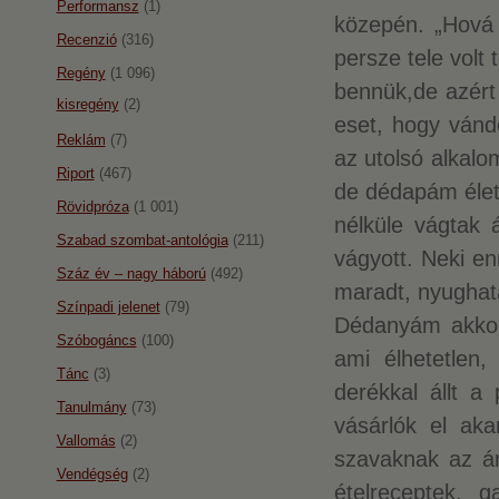
Performansz
(1)
közepén. „Hová 
Recenzió
(316)
persze tele volt
Regény
(1 096)
bennük,de azért 
kisregény
(2)
eset, hogy vánd
Reklám
(7)
az utolsó alkalo
Riport
(467)
de dédapám élete
Rövidpróza
(1 001)
nélküle vágtak 
Szabad szombat-antológia
(211)
vágyott. Neki en
Száz év – nagy háború
(492)
maradt, nyughata
Színpadi jelenet
(79)
Dédanyám akkor 
Szóbogáncs
(100)
ami élhetetlen
Tánc
(3)
derékkal állt a
Tanulmány
(73)
vásárlók el ak
Vallomás
(2)
szavaknak az ár
Vendégség
(2)
ételreceptek, g