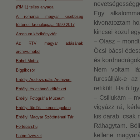
nevetségességge
(RMIL) teljes anyaga
Egy alkalomm
A romániai magyar kisebbség
kivonatoztam ho
történeti kronológiája: 1990-2017
kincsei közül egy
Arcanum kézikönyvtár
– Olasz – mondta
Az RTV magyar adásának
Öcsi bácsi édes
archívumából
és kordnadrágok
Babel Matrix
Nem voltam láz
Bigpikcsör
furcsállják-e 
Erdélyi Audiovizuális Archivum
retikült. Ha ő í
Erdélyi és csángó költészet
– Csillukám – 
Erdélyi Fotográfia Múzeum
vigyázz rá, kér
Erdélyi fürdők – képeslapokon
kis darab, csak
Erdélyi Magyar Szótörténeti Tár
Ráhagytam. Bólin
Fortepan.hu
kellene magyar
Fotóművészet