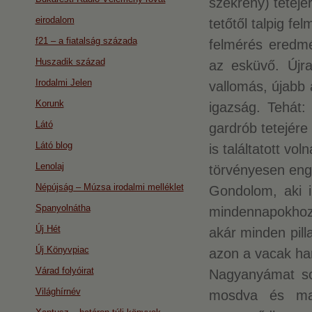
szekrény) tetejé
eirodalom
tetőtől talpig fe
f21 – a fiatalság százada
felmérés eredmé
Huszadik század
az esküvő. Újra
Irodalmi Jelen
vallomás, újabb 
Korunk
igazság. Tehát: 
Látó
gardrób tetejére
Látó blog
is találtatott vo
Lenolaj
törvényesen eng
Népújság – Múzsa irodalmi melléklet
Gondolom, aki i
Spanyolnátha
mindennapokhoz,
Új Hét
akár minden pill
Új Könyvpiac
azon a vacak ha
Várad folyóirat
Nagyanyámat sos
Világhírnév
mosdva és mak