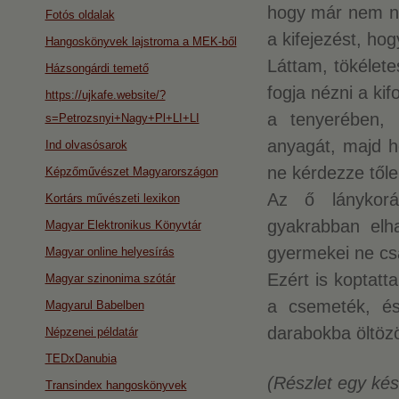
hogy már nem né
Fotós oldalak
a kifejezést, hog
Hangoskönyvek lajstroma a MEK-ből
Láttam, tökélete
Házsongárdi temető
fogja nézni a ki
https://ujkafe.website/?
a tenyerében, 
s=Petrozsnyi+Nagy+Pl+LI+LI
anyagát, majd h
Ind olvasósarok
ne kérdezze től
Képzőművészet Magyarországon
Az ő lánykorá
Kortárs művészeti lexikon
gyakrabban elh
Magyar Elektronikus Könyvtár
gyermekei ne cs
Magyar online helyesírás
Ezért is koptatt
Magyar szinonima szótár
a csemeték, és 
Magyarul Babelben
darabokba öltöz
Népzenei példatár
TEDxDanubia
(Részlet egy kés
Transindex hangoskönyvek