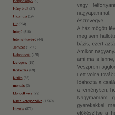
Hangoskönyv
(9)
vagy felfortya
Hány óra?
(27)
nagyapámmal, a
Házimozi
(19)
észrevegye.
Hír
(994)
A ház mögött lé
Interjú
(516)
meg sem hallott
Internet-kávézó
(44)
bázis, ezért azt
Jegyzet
(1 230)
Amikor nagyanyá
Kalandozók
(425)
ami ma is lenne,
kisregény
(19)
Veszprém agglom
Körkérdés
(69)
Lett volna továb
Kritika
(65)
Idehozta a csal
mondás
(3)
a reményben, hog
Mondott vers
(79)
Nagymamám gya
Nincs kategorizálva
(1 569)
gyerekekkel me
Novella
(871)
előkészítse a h