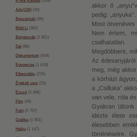
A régi Káféból
(339)
akkor ő „anyu”v
Ady(100)
(30)
pedig: „anyuka”.
Beszámoló
(98)
Most ötvenéves 
Blőd Li
(382)
Nem értem, mi
Böngészde
(2 951)
csalhatatlan.
Dal
(89)
Megdöbbent, mil
Dokumentum
(564)
Az édesanyjáról
Egyperces
(1 618)
meg, még akkor 
Elbeszélés
(235)
a kórházi ágyon,
Énekelt vers
(33)
a „Csilluka” ak
Esszé
(3 496)
van vele, róla é
Film
(58)
Gyakran ültünk
Fotó
(9 707)
idézte élete e
Grafika
(1 851)
élesebben emlék
Haiku
(1 147)
történéseire. G