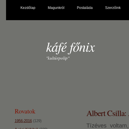
Kezdőlap
Magunkról
Postaláda
Szerzőink
káfé főnix
"kultúrpolip"
Rovatok
Albert Csilla:
1956-2016
(129)
Tízéves voltam