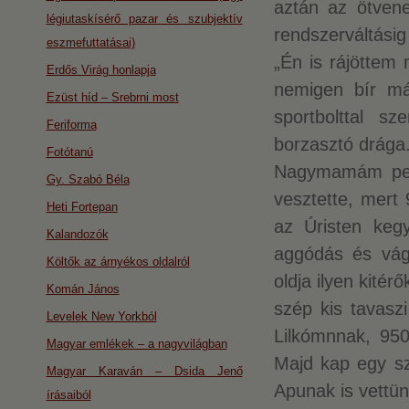
aztán az ötven
légiutaskísérő pazar és szubjektív
rendszerváltásig
eszmefuttatásai)
„Én is rájöttem
Erdős Virág honlapja
nemigen bír má
Ezüst híd – Srebrni most
sportbolttal 
Feriforma
borzasztó drága.
Fotótanú
Nagymamám pedi
Gy. Szabó Béla
vesztette, mert 
Heti Fortepan
az Úristen kegy
Kalandozók
aggódás és vágy
Költők az árnyékos oldalról
oldja ilyen kité
Komán János
szép kis tavaszi
Levelek New Yorkból
Lilkómnnak, 950
Magyar emlékek – a nagyvilágban
Majd kap egy szé
Magyar Karaván – Dsida Jenő
Apunak is vettün
írásaiból