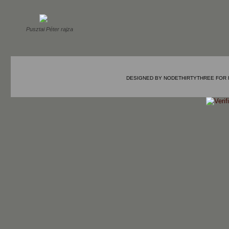
Pusztai Péter rajza
DESIGNED BY
NODETHIRTYTHREE
FOR