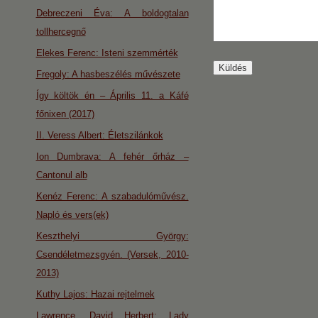
Debreczeni Éva: A boldogtalan
tollhercegnő
Elekes Ferenc: Isteni szemmérték
Fregoly: A hasbeszélés művészete
Így költök én – Április 11. a Káfé
főnixen (2017)
II. Veress Albert: Életszilánkok
Ion Dumbrava: A fehér őrház –
Cantonul alb
Kenéz Ferenc: A szabadulóművész.
Napló és vers(ek)
Keszthelyi György:
Csendéletmezsgyén. (Versek, 2010-
2013)
Kuthy Lajos: Hazai rejtelmek
Lawrence, David Herbert: Lady