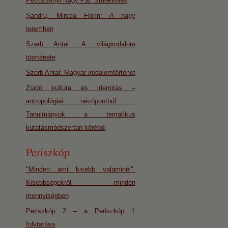
Petrozsényi Nagy Pál: Smekkerek
Şandru, Mircea Florin: A nagy
teremben
Szerb Antal: A világirodalom
töorténete
Szerb Antal: Magyar irodalomtörténet
Zsidó kultúra és identitás –
antropológiai nézőpontból :
Tanulmányok a tematikus
kutatásmódszertan köréből
Periszkóp
"Minden ami kisebb valaminél".
Kisebbségekről minden
mennyiségben
Periszkóp 2 – a Periszkóp 1
folytatása