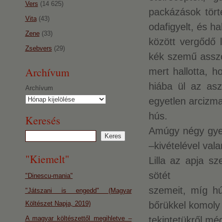
Vers
(14 625)
packázások tört
Vita
(43)
odafigyelt, és ha
Zene
(33)
között vergődő 
Zsebvers
(29)
kék szemű asszon
Archívum
mert hallotta, h
hiába ül az asz
Archívum
egyetlen arcizma
hús.
Keresés
Amúgy négy gyerm
–kivételével val
"Kiemelt"
Lilla az apja sz
sötét
"Dinescu-mania"
szemeit, míg h
"Játszani is engedd" (Magyar
Költészet Napja, 2019)
bőrükkel komoly 
A magyar költészettől megihletve –
tekintetükről mé