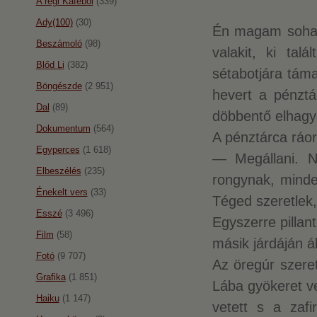
A régi Káféból
(339)
Ady(100)
(30)
Én magam sohas
Beszámoló
(98)
valakit, ki tal
Blőd Li
(382)
sétabotjára táma
Böngészde
(2 951)
hevert a pénztár
Dal
(89)
döbbentő elhagya
Dokumentum
(564)
A pénztárca ráor
Egyperces
(1 618)
— Megállani. N
Elbeszélés
(235)
rongynak, mind
Énekelt vers
(33)
Téged szeretlek,
Esszé
(3 496)
Egyszerre pillan
Film
(58)
másik járdáján á
Fotó
(9 707)
Az öregúr szere
Grafika
(1 851)
Lába gyökeret ve
Haiku
(1 147)
vetett s a zafir