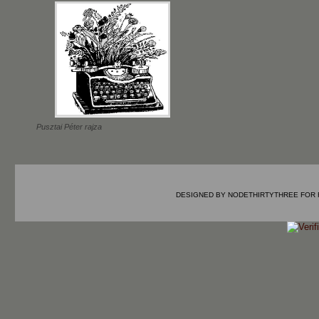
Pusztai Péter rajza
DESIGNED BY
NODETHIRTYTHREE
FOR