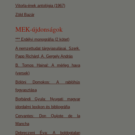
Vitorla-ének antológia (1967)
Zöld Bazár
MEK-újdonságok
*** Erdélyi monográfia (2 kötet)
A nemzettudat tárgyiasulásai. Szerk.
Papp Richárd, A. Gergely András
B. Tomos Hajnal: A mérleg hava
(versek)
Bölöni Domokos: A rablóhús
fogyasztása
Borbándi Gyula: Nyugati magyar
idordalmi lexikon és bibliográfia
Cervantes: Don Quijote de la
Mancha
Debreczeni Éva: A boldogtalan