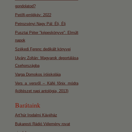
gondolatod?
Petőfi-emlékév: 2022
Petrozsényi Nagy Pál: Éli, Éli
Pusztai Péter "képeskönyve": Elmúlt
napok
Székedi Ferenc dedikált könyvei
Ujváry Zoltán: Magyarok deportálása
Csehországba
Varga Domokos íróiskolája
Vers a versről – Káfé főnix módra
(költészet napi antológia, 2013)
Barátaink
Art’húr Irodalmi Kávéház
Bukaresti Rádió Vélemény rovat