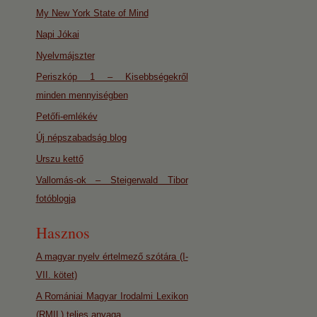
My New York State of Mind
Napi Jókai
Nyelvmájszter
Periszkóp 1 – Kisebbségekről
minden mennyiségben
Petőfi-emlékév
Új népszabadság blog
Urszu kettő
Vallomás-ok – Steigerwald Tibor
fotóblogja
Hasznos
A magyar nyelv értelmező szótára (I-
VII. kötet)
A Romániai Magyar Irodalmi Lexikon
(RMIL) teljes anyaga