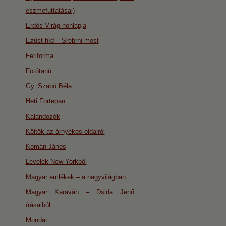
eszmefuttatásai)
Erdős Virág honlapja
Ezüst híd – Srebrni most
Feriforma
Fotótanú
Gy. Szabó Béla
Heti Fortepan
Kalandozók
Költők az árnyékos oldalról
Komán János
Levelek New Yorkból
Magyar emlékek – a nagyvilágban
Magyar Karaván – Dsida Jenő
írásaiból
Mondat