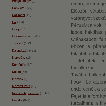
Hangoskönyv
(9)
arcán, átremegett
Hány óra?
(27)
Először sétabot
Házimozi
(19)
varangyot szoká
Hír
(994)
Pénztárca volt. 
Interjú
(516)
lapos, hektikás, 
Internet-kávézó
(44)
Utánakapott, fel
Jegyzet
(1 230)
Ebben a pillan
Kalandozók
(425)
tekintett s tekin
kisregény
(19)
— Jelentéktelen
Körkérdés
(69)
foglalkozni.
Kritika
(65)
Tovább ballagot
mondás
(3)
hogy balkezéne
Mondott vers
(79)
undorodnék a sárt
Nincs kategorizálva
(1 569)
Fejét is elfordí
Novella
(871)
furdalhatta a k