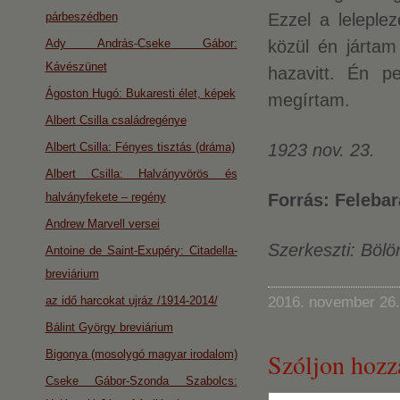
párbeszédben
Ezzel a leleple
Ady András-Cseke Gábor:
közül én jártam
Kávészünet
hazavitt. Én p
Ágoston Hugó: Bukaresti élet, képek
megírtam.
Albert Csilla családregénye
Albert Csilla: Fényes tisztás (dráma)
1923 nov. 23.
Albert Csilla: Halványvörös és
halványfekete – regény
Forrás: Felebar
Andrew Marvell versei
Szerkeszti: Böl
Antoine de Saint-Exupéry: Citadella-
breviárium
az idő harcokat ujráz /1914-2014/
2016. november 26.
Bálint György breviárium
Bigonya (mosolygó magyar irodalom)
Szóljon hozz
Cseke Gábor-Szonda Szabolcs: