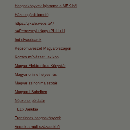
Hangoskönyvek lajstroma a MEK-ből
Házsongárdi temető
https://ujkafe.website/?
s=Petrozsnyi+Nagy+Pl+LI+LI
Ind olvasósarok
Képzőművészet Magyarországon
Kortárs művészeti lexikon
Magyar Elektronikus Könyvtár
Magyar online helyesírás
Magyar szinonima szótár
Magyarul Babelben
Népzenei példatár
TEDxDanubia
Transindex hangoskönyvek
Versek a múlt századokból