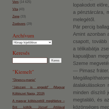
Vers
(14 625)
lopakodott előre,
Vita
(43)
a pénztárcára, 
Zene
(33)
melegétől.
Zsebvers
(29)
Pár percig balla
Amint azonban a 
Archívum
csapott, tovább
Archívum
a télikabátja zs
Keresés
kapualjban megné
Szeme megvetést
— Pimasz fráter
"Kiemelt"
Megállapíthato
"Dinescu-mania"
átalakulásokon 
"Játszani is engedd" (Magyar
minden díszítő 
Költészet Napja, 2019)
megtaláló, és a
A magyar költészettől megihletve –
közönséges megt
Brit költők József Attilával