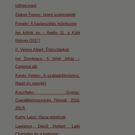
tollhercegnő
Elekes Ferenc: Isteni szemmérték
Fregoly: A hasbeszélés művészete
Így költök én – Április 11. a Káfé
főnixen (2017)
II. Veress Albert: Életszilánkok
Ion Dumbrava: A fehér őrház –
Cantonul alb
Kenéz Ferenc: A szabadulóművész.
Napló és vers(ek)
Keszthelyi György:
Csendéletmezsgyén. (Versek, 2010-
2013)
Kuthy Lajos: Hazai rejtelmek
Lawrence, David Herbert: Lady
Chatterley és a kedvese