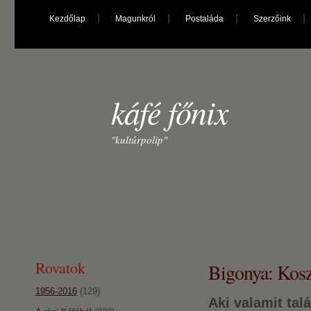
Kezdőlap
Magunkról
Postaláda
Szerzőink
káfé főnix
"kultúrpolip"
Rovatok
Bigonya: Kosz
1956-2016
(129)
Aki valamit talá