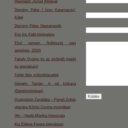
Hajónapló József Attilával
Demény Péter / Ivan Karamazov/:
Kábé
Demény Péter. Operamesék
Egy kis Káfé-történelem
Első versem (költészet napi
antológia, 2016)
Faludy György és az esőerdő (napló
és breviárium)
Fehér Illés műfordításaiból
Gergely Tamás: A rút kiskasa
(Detektivtörténet)
Gyalogúton Zanglába – Pengő Zoltán
utazása Kőrösi Csoma nyomában
Hm – Hajdú Mónika fotórovata
Kis Elekes Ferenc-breviárium