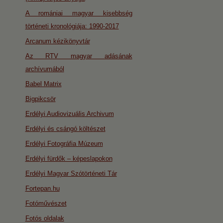
A romániai magyar kisebbség
történeti kronológiája: 1990-2017
Arcanum kézikönyvtár
Az RTV magyar adásának
archívumából
Babel Matrix
Bigpikcsör
Erdélyi Audiovizuális Archivum
Erdélyi és csángó költészet
Erdélyi Fotográfia Múzeum
Erdélyi fürdők – képeslapokon
Erdélyi Magyar Szótörténeti Tár
Fortepan.hu
Fotóművészet
Fotós oldalak