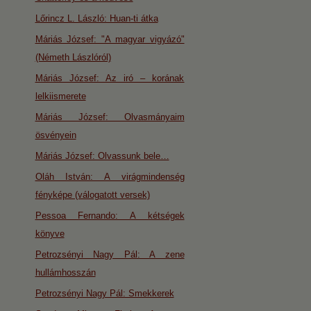
Lőrincz L. László: Huan-ti átka
Máriás József: "A magyar vigyázó"
(Németh Lászlóról)
Máriás József: Az iró – korának
lelkiismerete
Máriás József: Olvasmányaim
ösvényein
Máriás József: Olvassunk bele…
Oláh István: A virágmindenség
fényképe (válogatott versek)
Pessoa Fernando: A kétségek
könyve
Petrozsényi Nagy Pál: A zene
hullámhosszán
Petrozsényi Nagy Pál: Smekkerek