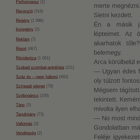
Performansz
(1)
merte megnézni
Recenzió
(316)
Sietni kezdett.
Regény
(1 096)
Én a másik já
kisregény
(2)
lépteimet. Az ö
Reklám
(7)
akarhatok tőle
Riport
(467)
belemegy.
Rövidpróza
(1 001)
Arca körülbelül ez
Szabad szombat-antológia
(211)
— Ugyan édes fia
Száz év – nagy háború
(492)
oly túlzott fonto
Színpadi jelenet
(79)
Mégsem tágított
Szóbogáncs
(100)
tekintett. Kemén
Tánc
(3)
mivolta ilyen elh
Tanulmány
(73)
— No most mindjá
Vallomás
(2)
Gondolatban már 
Vendégség
(2)
Feléje igyekeze