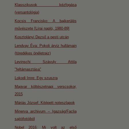
Klasszikusok kézfogása
(versantológia)
Kocsis Francisko: A bajkerülés
művészete [Lírai napló, 1980-89]
Kosztolányi Dezső a pesti utcán
Lendvay Éva: Pokoli árviz hullámain
(töredékes önéletrajz)
Levinschi Szávuly Attila
"feltámasztása"
Lokodi Imre: Egy szuszra
Magyar költészetnapi verscsokor,
2015
Máriás József: Kitépett noteszlapok
Minerva archivum – Igazság/Faclia
sajtófotóiból
Nobel 2016: Mi volt az első