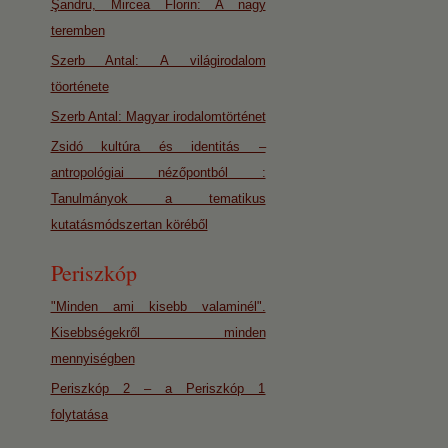
Şandru, Mircea Florin: A nagy
teremben
Szerb Antal: A világirodalom
töorténete
Szerb Antal: Magyar irodalomtörténet
Zsidó kultúra és identitás –
antropológiai nézőpontból :
Tanulmányok a tematikus
kutatásmódszertan köréből
Periszkóp
"Minden ami kisebb valaminél".
Kisebbségekről minden
mennyiségben
Periszkóp 2 – a Periszkóp 1
folytatása