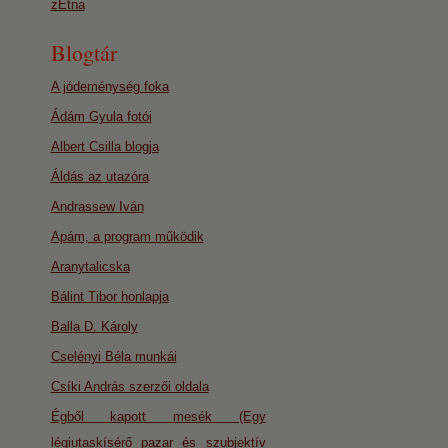
zEtna
Blogtár
A jódeménység foka
Ádám Gyula fotói
Albert Csilla blogja
Áldás az utazóra
Andrassew Iván
Apám, a program működik
Aranytalicska
Bálint Tibor honlapja
Balla D. Károly
Cselényi Béla munkái
Csíki András szerzői oldala
Égből kapott mesék (Egy
légiutaskísérő pazar és szubjektív