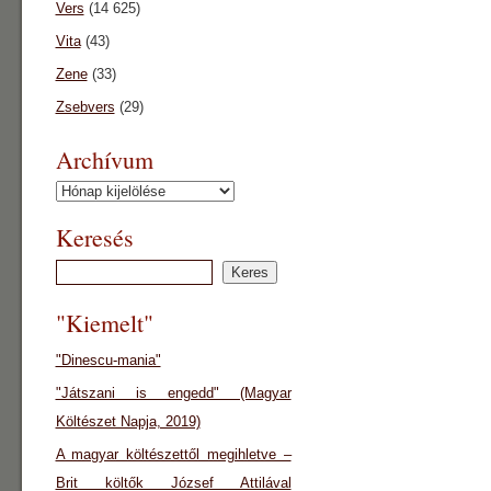
Vers
(14 625)
Vita
(43)
Zene
(33)
Zsebvers
(29)
Archívum
Archívum
Keresés
"Kiemelt"
"Dinescu-mania"
"Játszani is engedd" (Magyar
Költészet Napja, 2019)
A magyar költészettől megihletve –
Brit költők József Attilával