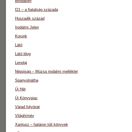
eirodalom
f21 – a fiatalság százada
Huszadik század
Irodalmi Jelen
Korunk
Látó
Látó blog
Lenolaj
Népújság – Múzsa irodalmi melléklet
Spanyolnátha
Új Hét
Új Könyvpiac
Várad folyóirat
Világhírnév
Xantusz – határon túli könyvek