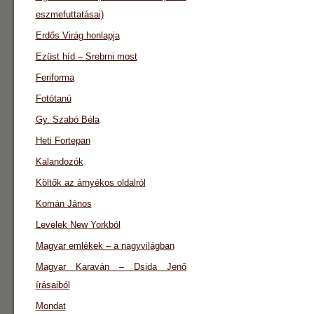
eszmefuttatásai)
Erdős Virág honlapja
Ezüst híd – Srebrni most
Feriforma
Fotótanú
Gy. Szabó Béla
Heti Fortepan
Kalandozók
Költők az árnyékos oldalról
Komán János
Levelek New Yorkból
Magyar emlékek – a nagyvilágban
Magyar Karaván – Dsida Jenő
írásaiból
Mondat