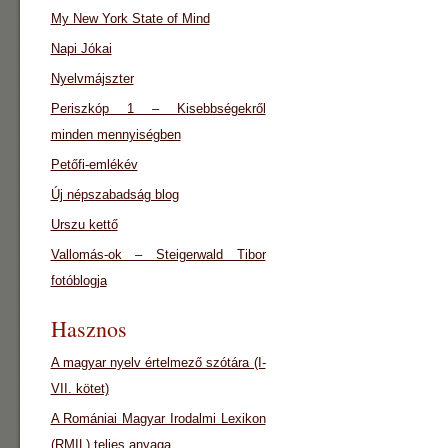
My New York State of Mind
Napi Jókai
Nyelvmájszter
Periszkóp 1 – Kisebbségekről
minden mennyiségben
Petőfi-emlékév
Új népszabadság blog
Urszu kettő
Vallomás-ok – Steigerwald Tibor
fotóblogja
Hasznos
A magyar nyelv értelmező szótára (I-
VII. kötet)
A Romániai Magyar Irodalmi Lexikon
(RMIL) teljes anyaga