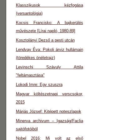
Klasszikusok kézfogása
(versantológia)
Kocsis Francisko: A bajkerülés
művészete [Lírai napló, 1980-89]
Kosztolányi Dezső a pesti utcán
Lendvay Éva: Pokoli árviz hullámain
(töredékes önéletrajz)
Levinschi Szávuly Attila
"feltámasztása"
Lokodi Imre: Egy szuszra
Magyar költészetnapi verscsokor,
2015
Máriás József: Kitépett noteszlapok
Minerva archivum – Igazság/Faclia
sajtófotóiból
Nobel 2016: Mi volt az első