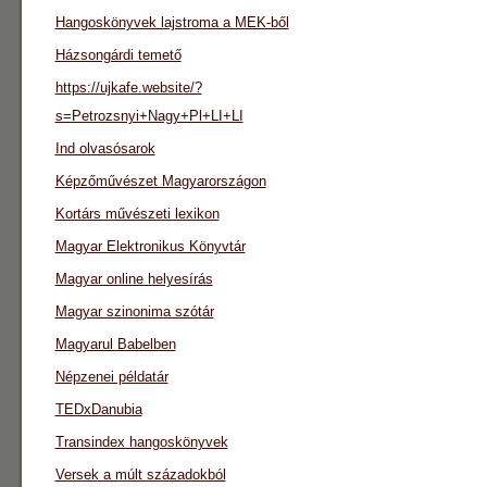
Hangoskönyvek lajstroma a MEK-ből
Házsongárdi temető
https://ujkafe.website/?
s=Petrozsnyi+Nagy+Pl+LI+LI
Ind olvasósarok
Képzőművészet Magyarországon
Kortárs művészeti lexikon
Magyar Elektronikus Könyvtár
Magyar online helyesírás
Magyar szinonima szótár
Magyarul Babelben
Népzenei példatár
TEDxDanubia
Transindex hangoskönyvek
Versek a múlt századokból