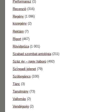
Performansz
(1)
Recenzió
(316)
Regény
(1 096)
kisregény
(2)
Reklám
(7)
Riport
(467)
Rövidpróza
(1 001)
Szabad szombat-antológia
(211)
Száz év – nagy háború
(492)
Színpadi jelenet
(79)
Szóbogáncs
(100)
Tánc
(3)
Tanulmány
(73)
Vallomás
(2)
Vendégség
(2)