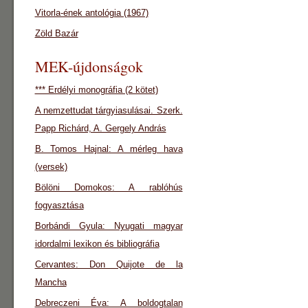
Vitorla-ének antológia (1967)
Zöld Bazár
MEK-újdonságok
*** Erdélyi monográfia (2 kötet)
A nemzettudat tárgyiasulásai. Szerk.
Papp Richárd, A. Gergely András
B. Tomos Hajnal: A mérleg hava
(versek)
Bölöni Domokos: A rablóhús
fogyasztása
Borbándi Gyula: Nyugati magyar
idordalmi lexikon és bibliográfia
Cervantes: Don Quijote de la
Mancha
Debreczeni Éva: A boldogtalan