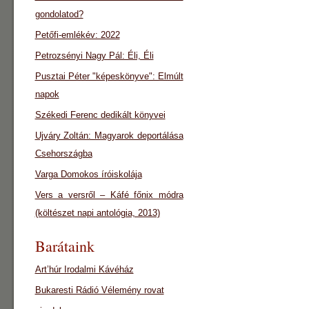
gondolatod?
Petőfi-emlékév: 2022
Petrozsényi Nagy Pál: Éli, Éli
Pusztai Péter "képeskönyve": Elmúlt
napok
Székedi Ferenc dedikált könyvei
Ujváry Zoltán: Magyarok deportálása
Csehországba
Varga Domokos íróiskolája
Vers a versről – Káfé főnix módra
(költészet napi antológia, 2013)
Barátaink
Art’húr Irodalmi Kávéház
Bukaresti Rádió Vélemény rovat