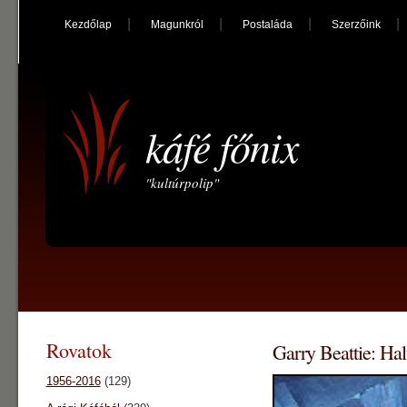
Kezdőlap
Magunkról
Postaláda
Szerzőink
káfé főnix
"kultúrpolip"
Rovatok
Garry Beattie: Hal
1956-2016
(129)