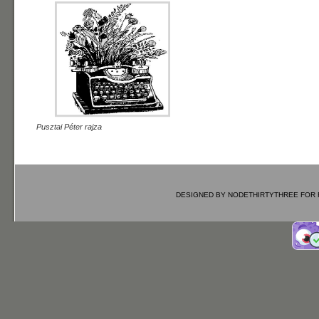
Pusztai Péter rajza
DESIGNED BY
NODETHIRTYTHREE
FOR