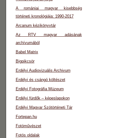
A romániai magyar kisebbség
történeti kronológiája: 1990-2017
Arcanum kézikönyvtár
Az RTV magyar adásának
archívumából
Babel Matrix
Bigpikcsör
Erdélyi Audiovizuális Archivum
Erdélyi és csángó költészet
Erdélyi Fotográfia Múzeum
Erdélyi fürdők – képeslapokon
Erdélyi Magyar Szótörténeti Tár
Fortepan.hu
Fotóművészet
Fotós oldalak