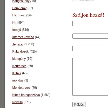
2016. december 4.
Hangoskönyv
(9)
Hány óra?
(27)
Szóljon hozzá!
Házimozi
(19)
Hír
(994)
Interjú
(516)
Internet-kávézó
(44)
Jegyzet
(1 230)
Kalandozók
(425)
kisregény
(19)
Körkérdés
(69)
Kritika
(65)
mondás
(3)
Mondott vers
(79)
Nincs kategorizálva
(1 569)
Novella
(871)