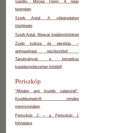
Şandru, Mircea Florin: A nagy
teremben
Szerb Antal: A világirodalom
töorténete
Szerb Antal: Magyar irodalomtörténet
Zsidó kultúra és identitás –
antropológiai nézőpontból :
Tanulmányok a tematikus
kutatásmódszertan köréből
Periszkóp
"Minden ami kisebb valaminél".
Kisebbségekről minden
mennyiségben
Periszkóp 2 – a Periszkóp 1
folytatása