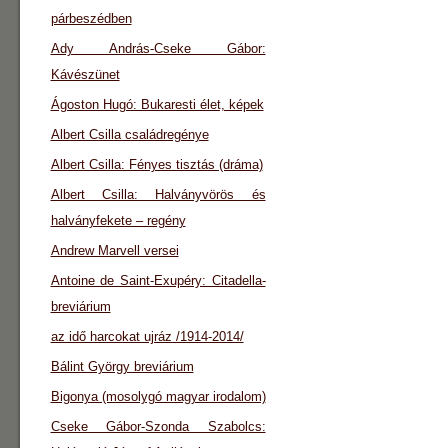
párbeszédben
Ady András-Cseke Gábor:
Kávészünet
Ágoston Hugó: Bukaresti élet, képek
Albert Csilla családregénye
Albert Csilla: Fényes tisztás (dráma)
Albert Csilla: Halványvörös és
halványfekete – regény
Andrew Marvell versei
Antoine de Saint-Exupéry: Citadella-
breviárium
az idő harcokat ujráz /1914-2014/
Bálint György breviárium
Bigonya (mosolygó magyar irodalom)
Cseke Gábor-Szonda Szabolcs: