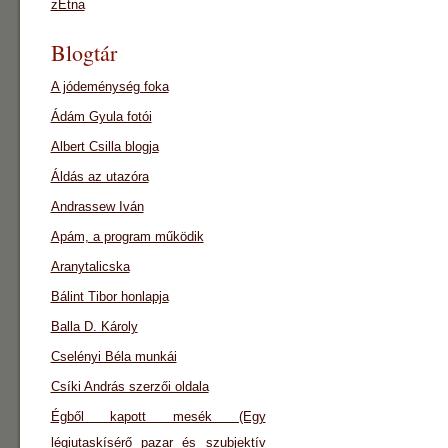
zEtna
Blogtár
A jódeménység foka
Ádám Gyula fotói
Albert Csilla blogja
Áldás az utazóra
Andrassew Iván
Apám, a program működik
Aranytalicska
Bálint Tibor honlapja
Balla D. Károly
Cselényi Béla munkái
Csíki András szerzői oldala
Égből kapott mesék (Egy
légiutaskísérő pazar és szubjektív