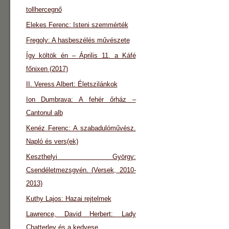
tollhercegnő
Elekes Ferenc: Isteni szemmérték
Fregoly: A hasbeszélés művészete
Így költök én – Április 11. a Káfé
főnixen (2017)
II. Veress Albert: Életszilánkok
Ion Dumbrava: A fehér őrház –
Cantonul alb
Kenéz Ferenc: A szabadulóművész.
Napló és vers(ek)
Keszthelyi György:
Csendéletmezsgyén. (Versek, 2010-
2013)
Kuthy Lajos: Hazai rejtelmek
Lawrence, David Herbert: Lady
Chatterley és a kedvese