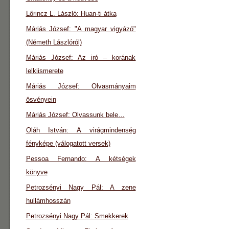
Lőrincz L. László: Huan-ti átka
Máriás József: "A magyar vigyázó"
(Németh Lászlóról)
Máriás József: Az iró – korának
lelkiismerete
Máriás József: Olvasmányaim
ösvényein
Máriás József: Olvassunk bele…
Oláh István: A virágmindenség
fényképe (válogatott versek)
Pessoa Fernando: A kétségek
könyve
Petrozsényi Nagy Pál: A zene
hullámhosszán
Petrozsényi Nagy Pál: Smekkerek