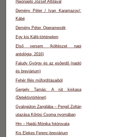
Hajónapló József Attilával
Demény Péter / Ivan Karamazov/:
Kábé
Demény Péter. Operamesék
Egy kis Káfé-történelem
Első versem (költészet napi
antológia, 2016)
Faludy György és az esőerdő (napló
és breviárium)
Fehér Illés műfordításaiból
Gergely Tamás: A rút kiskasa
(Detektivtörténet)
Gyalogúton Zanglába – Pengő Zoltán
utazása Kőrösi Csoma nyomában
Hm – Hajdú Mónika fotórovata
Kis Elekes Ferenc-breviárium