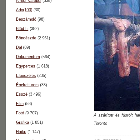
A régi Káféból
(339)
Ady(100)
(30)
Beszámoló
(98)
Blőd Li
(382)
Böngészde
(2 951)
Dal
(89)
Dokumentum
(564)
Egyperces
(1 618)
Elbeszélés
(235)
Énekelt vers
(33)
Esszé
(3 496)
Film
(58)
Fotó
(9 707)
A szárított és füstölt h
Grafika
(1 851)
Toronto
Haiku
(1 147)