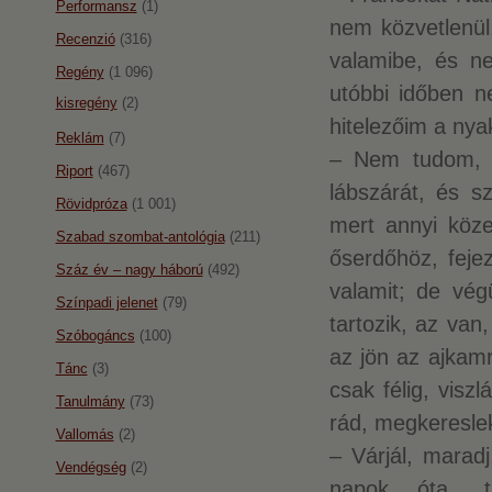
Performansz
(1)
nem közvetlenül
Recenzió
(316)
valamibe, és n
Regény
(1 096)
utóbbi időben n
kisregény
(2)
hitelezőim a ny
Reklám
(7)
– Nem tudom, m
Riport
(467)
lábszárát, és s
Rövidpróza
(1 001)
mert annyi köze
Szabad szombat-antológia
(211)
őserdőhöz, feje
Száz év – nagy háború
(492)
valamit; de vég
Színpadi jelenet
(79)
tartozik, az van
Szóbogáncs
(100)
az jön az ajkamr
Tánc
(3)
csak félig, visz
Tanulmány
(73)
rád, megkeresle
Vallomás
(2)
– Várjál, marad
Vendégség
(2)
napok óta, t