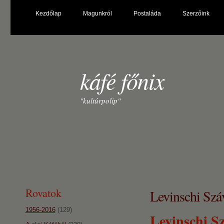
Kezdőlap
Magunkról
Postaláda
Szerzőink
káfé főnix
"kultúrpolip"
Rovatok
Levinschi Száv
1956-2016
(129)
Levinschi Sz