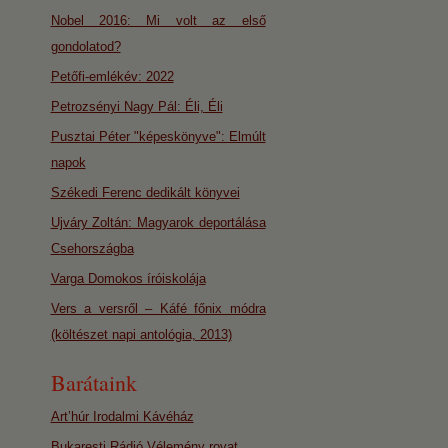
Nobel 2016: Mi volt az első
gondolatod?
Petőfi-emlékév: 2022
Petrozsényi Nagy Pál: Éli, Éli
Pusztai Péter "képeskönyve": Elmúlt
napok
Székedi Ferenc dedikált könyvei
Ujváry Zoltán: Magyarok deportálása
Csehországba
Varga Domokos íróiskolája
Vers a versről – Káfé főnix módra
(költészet napi antológia, 2013)
Barátaink
Art’húr Irodalmi Kávéház
Bukaresti Rádió Vélemény rovat