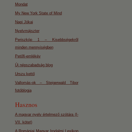
Mondat
My New York State of Mind
Napi Jókai
Nyelvmájszter
Periszkóp 1 – Kisebbségekről
minden mennyiségben
Petőfi-emlékév
Új népszabadság blog
Urszu kettő
Vallomás-ok – Steigerwald Tibor
fotóblogja
Hasznos
A magyar nyelv értelmező szótára (I-
VII. kötet)
A Romániai Magyar Irodalmi Lexikon