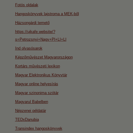
Fotós oldalak
Hangoskönyvek lajstroma a MEK-ből
Házsongárdi temető
https://ujkafe.website/?
s=Petrozsnyi+Nagy+Pl+LI+LI
Ind olvasósarok
Képzőművészet Magyarországon
Kortárs művészeti lexikon
Magyar Elektronikus Könyvtár
Magyar online helyesírás
Magyar szinonima szótár
Magyarul Babelben
Népzenei példatár
TEDxDanubia
Transindex hangoskönyvek