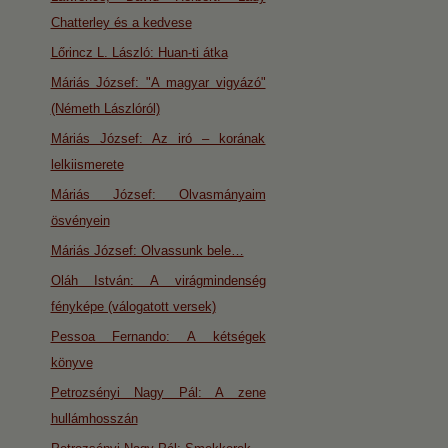
Chatterley és a kedvese
Lőrincz L. László: Huan-ti átka
Máriás József: "A magyar vigyázó"
(Németh Lászlóról)
Máriás József: Az iró – korának
lelkiismerete
Máriás József: Olvasmányaim
ösvényein
Máriás József: Olvassunk bele…
Oláh István: A virágmindenség
fényképe (válogatott versek)
Pessoa Fernando: A kétségek
könyve
Petrozsényi Nagy Pál: A zene
hullámhosszán