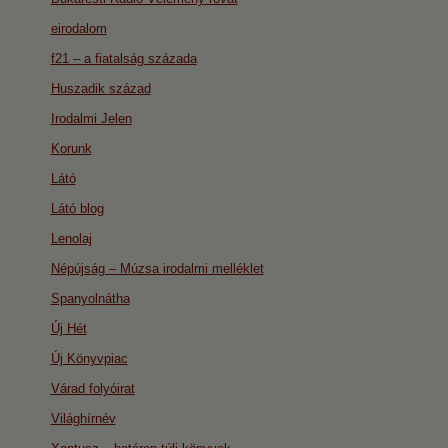
eirodalom
f21 – a fiatalság százada
Huszadik század
Irodalmi Jelen
Korunk
Látó
Látó blog
Lenolaj
Népújság – Múzsa irodalmi melléklet
Spanyolnátha
Új Hét
Új Könyvpiac
Várad folyóirat
Világhírnév