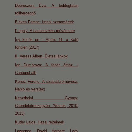
Debreczeni Éva: A boldogtalan
tollhercegnő
Elekes Ferenc: Isteni szemmérték
Fregoly: A hasbeszélés művészete
Így költök én – Április 11. a Káfé
főnixen (2017)
II. Veress Albert: Életszilánkok
Ion Dumbrava: A fehér őrház –
Cantonul alb
Kenéz Ferenc: A szabadulóművész.
Napló és vers(ek)
Keszthelyi György:
Csendéletmezsgyén. (Versek, 2010-
2013)
Kuthy Lajos: Hazai rejtelmek
Lawrence, David Herbert: Lady