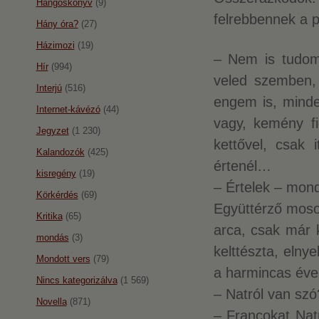
Hangoskönyv
(9)
felrebbennek a p
Hány óra?
(27)
Házimozi
(19)
– Nem is tudom
Hír
(994)
veled szemben,
Interjú
(516)
engem is, minde
Internet-kávézó
(44)
vagy, kemény fi
Jegyzet
(1 230)
kettővel, csak 
Kalandozók
(425)
értenél…
kisregény
(19)
– Értelek – mond
Körkérdés
(69)
Együttérző mosol
Kritika
(65)
arca, csak már k
mondás
(3)
kelttészta, elnye
Mondott vers
(79)
a harmincas éve
Nincs kategorizálva
(1 569)
– Natról van szó
Novella
(871)
– Francokat Nat