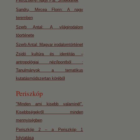
Petrozsényi Nagy Pál: Smekkerek
Şandru, Mircea Florin: A nagy
teremben
Szerb Antal: A világirodalom
töorténete
Szerb Antal: Magyar irodalomtörténet
Zsidó kultúra és identitás –
antropológiai nézőpontból :
Tanulmányok a tematikus
kutatásmódszertan köréből
Periszkóp
"Minden ami kisebb valaminél".
Kisebbségekről minden
mennyiségben
Periszkóp 2 – a Periszkóp 1
folytatása