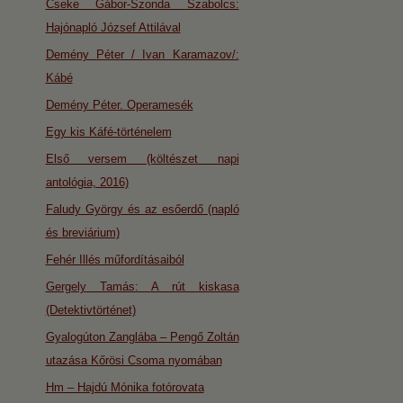
Cseke Gábor-Szonda Szabolcs:
Hajónapló József Attilával
Demény Péter / Ivan Karamazov/:
Kábé
Demény Péter. Operamesék
Egy kis Káfé-történelem
Első versem (költészet napi
antológia, 2016)
Faludy György és az esőerdő (napló
és breviárium)
Fehér Illés műfordításaiból
Gergely Tamás: A rút kiskasa
(Detektivtörténet)
Gyalogúton Zanglába – Pengő Zoltán
utazása Kőrösi Csoma nyomában
Hm – Hajdú Mónika fotórovata