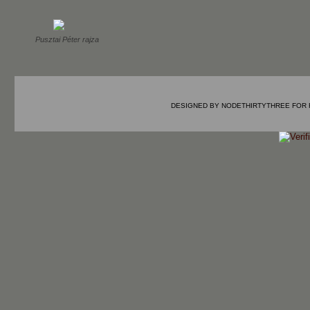
Pusztai Péter rajza
DESIGNED BY
NODETHIRTYTHREE
FOR