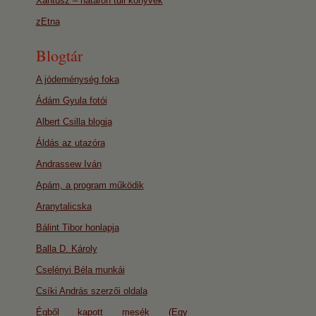
Xantusz – határon túli könyvek
zEtna
Blogtár
A jódeménység foka
Ádám Gyula fotói
Albert Csilla blogja
Áldás az utazóra
Andrassew Iván
Apám, a program működik
Aranytalicska
Bálint Tibor honlapja
Balla D. Károly
Cselényi Béla munkái
Csíki András szerzői oldala
Égből kapott mesék (Egy