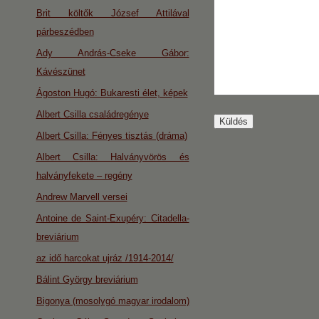
Brit költők József Attilával
párbeszédben
Ady András-Cseke Gábor:
Kávészünet
Ágoston Hugó: Bukaresti élet, képek
Albert Csilla családregénye
Albert Csilla: Fényes tisztás (dráma)
Albert Csilla: Halványvörös és
halványfekete – regény
Andrew Marvell versei
Antoine de Saint-Exupéry: Citadella-
breviárium
az idő harcokat ujráz /1914-2014/
Bálint György breviárium
Bigonya (mosolygó magyar irodalom)