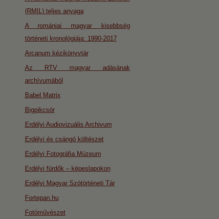
(RMIL) teljes anyaga
A romániai magyar kisebbség
történeti kronológiája: 1990-2017
Arcanum kézikönyvtár
Az RTV magyar adásának
archívumából
Babel Matrix
Bigpikcsör
Erdélyi Audiovizuális Archivum
Erdélyi és csángó költészet
Erdélyi Fotográfia Múzeum
Erdélyi fürdők – képeslapokon
Erdélyi Magyar Szótörténeti Tár
Fortepan.hu
Fotóművészet