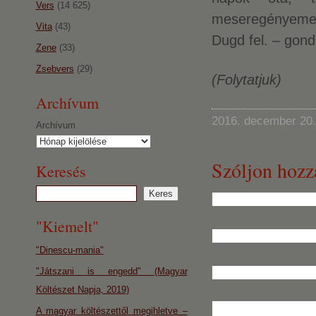
Vers
(14 625)
meseregényeme
Vita
(43)
Dugd fel. – gond
Zene
(33)
Zsebvers
(29)
(Folytatjuk)
Archívum
2016. december 20.
Archívum
Szóljon hozz
Keresés
"Kiemelt"
"Dinescu-mania"
"Játszani is engedd" (Magyar
Költészet Napja, 2019)
A magyar költészettől megihletve –