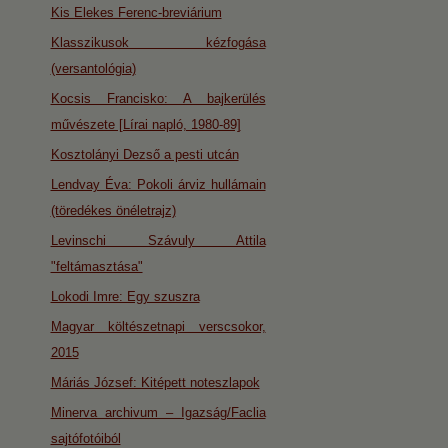
Kis Elekes Ferenc-breviárium
Klasszikusok kézfogása
(versantológia)
Kocsis Francisko: A bajkerülés
művészete [Lírai napló, 1980-89]
Kosztolányi Dezső a pesti utcán
Lendvay Éva: Pokoli árviz hullámain
(töredékes önéletrajz)
Levinschi Szávuly Attila
"feltámasztása"
Lokodi Imre: Egy szuszra
Magyar költészetnapi verscsokor,
2015
Máriás József: Kitépett noteszlapok
Minerva archivum – Igazság/Faclia
sajtófotóiból