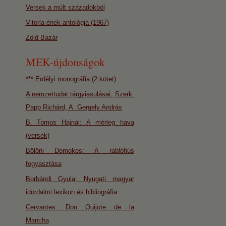
Versek a múlt századokból
Vitorla-ének antológia (1967)
Zöld Bazár
MEK-újdonságok
*** Erdélyi monográfia (2 kötet)
A nemzettudat tárgyiasulásai. Szerk.
Papp Richárd, A. Gergely András
B. Tomos Hajnal: A mérleg hava
(versek)
Bölöni Domokos: A rablóhús
fogyasztása
Borbándi Gyula: Nyugati magyar
idordalmi lexikon és bibliográfia
Cervantes: Don Quijote de la
Mancha