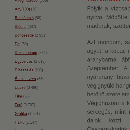
A régi Káféból
(339)
Folyik a vízcsa
Ady(100)
(30)
nyitva. Mögötte
Beszámoló
(98)
madarak, szétter
Blőd Li
(382)
Böngészde
(2 951)
Azt mondom, sze
Dal
(89)
ágyat, a kupac 
Dokumentum
(564)
aranybarna lábf
Egyperces
(1 618)
Szeptember. A 
Elbeszélés
(235)
nyárarany búza
Énekelt vers
(33)
végignyúló hang
Esszé
(3 496)
betöltő szerelem
Film
(58)
Végighúzom a ke
Fotó
(9 707)
sercegés, mint 
Grafika
(1 851)
dalok közti 
Haiku
(1 147)
Összerázkódok. 