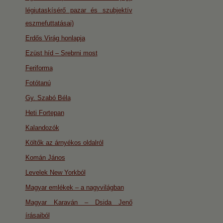
légiutaskísérő pazar és szubjektív
eszmefuttatásai)
Erdős Virág honlapja
Ezüst híd – Srebrni most
Feriforma
Fotótanú
Gy. Szabó Béla
Heti Fortepan
Kalandozók
Költők az árnyékos oldalról
Komán János
Levelek New Yorkból
Magyar emlékek – a nagyvilágban
Magyar Karaván – Dsida Jenő
írásaiból