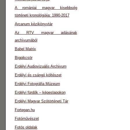
A romániai magyar kisebbség
történeti kronológiája: 1990-2017
Arcanum kézikönyvtár
Az RTV magyar adásának
archívumából
Babel Matrix
Bigpikcsör
Erdélyi Audiovizuális Archivum
Erdélyi és csángó költészet
Erdélyi Fotográfia Múzeum
Erdélyi fürdők – képeslapokon
Erdélyi Magyar Szótörténeti Tár
Fortepan.hu
Fotóművészet
Fotós oldalak