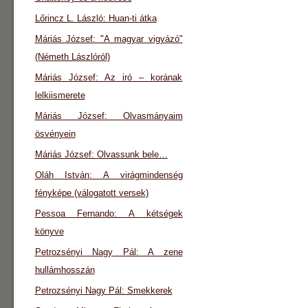
Lőrincz L. László: Huan-ti átka
Máriás József: "A magyar vigyázó"
(Németh Lászlóról)
Máriás József: Az iró – korának
lelkiismerete
Máriás József: Olvasmányaim
ösvényein
Máriás József: Olvassunk bele…
Oláh István: A virágmindenség
fényképe (válogatott versek)
Pessoa Fernando: A kétségek
könyve
Petrozsényi Nagy Pál: A zene
hullámhosszán
Petrozsényi Nagy Pál: Smekkerek