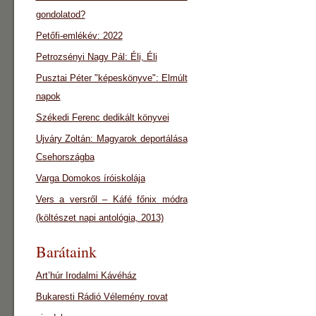
gondolatod?
Petőfi-emlékév: 2022
Petrozsényi Nagy Pál: Éli, Éli
Pusztai Péter "képeskönyve": Elmúlt
napok
Székedi Ferenc dedikált könyvei
Ujváry Zoltán: Magyarok deportálása
Csehországba
Varga Domokos íróiskolája
Vers a versről – Káfé főnix módra
(költészet napi antológia, 2013)
Barátaink
Art’húr Irodalmi Kávéház
Bukaresti Rádió Vélemény rovat