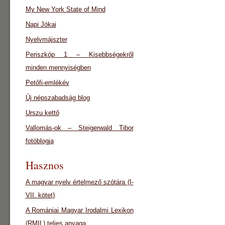
My New York State of Mind
Napi Jókai
Nyelvmájszter
Periszkóp 1 – Kisebbségekről
minden mennyiségben
Petőfi-emlékév
Új népszabadság blog
Urszu kettő
Vallomás-ok – Steigerwald Tibor
fotóblogja
Hasznos
A magyar nyelv értelmező szótára (I-
VII. kötet)
A Romániai Magyar Irodalmi Lexikon
(RMIL) teljes anyaga