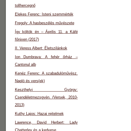
tollhercegnő
Elekes Ferenc: Isteni szemmérték
Fregoly: A hasbeszélés művészete
Így költök én – Április 11. a Káfé
főnixen (2017)
II. Veress Albert: Életszilánkok
Ion Dumbrava: A fehér őrház –
Cantonul alb
Kenéz Ferenc: A szabadulóművész.
Napló és vers(ek)
Keszthelyi György:
Csendéletmezsgyén. (Versek, 2010-
2013)
Kuthy Lajos: Hazai rejtelmek
Lawrence, David Herbert: Lady
Chatterley és a kedvese