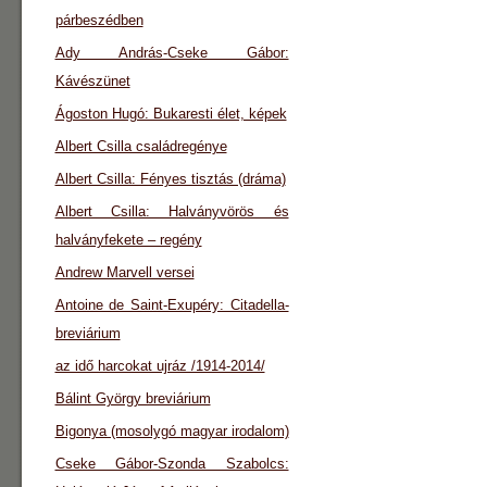
párbeszédben
Ady András-Cseke Gábor:
Kávészünet
Ágoston Hugó: Bukaresti élet, képek
Albert Csilla családregénye
Albert Csilla: Fényes tisztás (dráma)
Albert Csilla: Halványvörös és
halványfekete – regény
Andrew Marvell versei
Antoine de Saint-Exupéry: Citadella-
breviárium
az idő harcokat ujráz /1914-2014/
Bálint György breviárium
Bigonya (mosolygó magyar irodalom)
Cseke Gábor-Szonda Szabolcs: