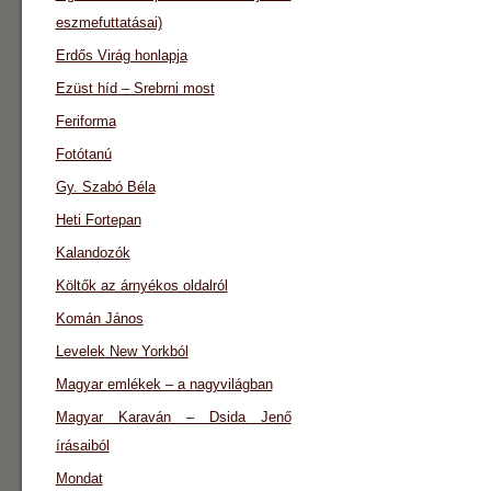
eszmefuttatásai)
Erdős Virág honlapja
Ezüst híd – Srebrni most
Feriforma
Fotótanú
Gy. Szabó Béla
Heti Fortepan
Kalandozók
Költők az árnyékos oldalról
Komán János
Levelek New Yorkból
Magyar emlékek – a nagyvilágban
Magyar Karaván – Dsida Jenő
írásaiból
Mondat