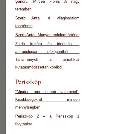
Şandru, Mircea Florin: A nagy
teremben
Szerb Antal: A világirodalom
töorténete
Szerb Antal: Magyar irodalomtörténet
Zsidó kultúra és identitás –
antropológiai nézőpontból :
Tanulmányok a tematikus
kutatásmódszertan köréből
Periszkóp
"Minden ami kisebb valaminél".
Kisebbségekről minden
mennyiségben
Periszkóp 2 – a Periszkóp 1
folytatása