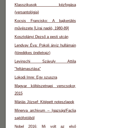
Klasszikusok kézfogása
(versantológia)
Kocsis Francisko: A bajkerülés
művészete [Lírai napló, 1980-89]
Kosztolányi Dezső a pesti utcán
Lendvay Éva: Pokoli árviz hullámain
(töredékes önéletrajz)
Levinschi Szávuly Attila
"feltámasztása"
Lokodi Imre: Egy szuszra
Magyar költészetnapi verscsokor,
2015
Máriás József: Kitépett noteszlapok
Minerva archivum – Igazság/Faclia
sajtófotóiból
Nobel 2016: Mi volt az első