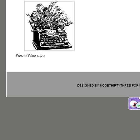
Pusztai Péter rajza
DESIGNED BY
NODETHIRTYTHREE
FOR