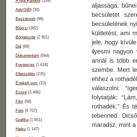
A régi Káféból
(339)
aljassága, bűne
Ady(100)
(30)
becsületet sze
Beszámoló
(98)
becsületének nyi
Blőd Li
(382)
küldetést, ami 
Böngészde
(2 951)
jele, hogy kívül
Dal
(89)
ilyesmi nagyon 
Dokumentum
(564)
annál is több er
Egyperces
(1 618)
szembe. Mert les
Elbeszélés
(235)
ehhez a rothadék
Énekelt vers
(33)
válaszolni: “I
Esszé
(3 496)
folytatják: “Lá
Film
(58)
rothadék.” És t
Fotó
(9 707)
tebenned. Dicső
Grafika
(1 851)
maradsz, mint a 
Haiku
(1 147)