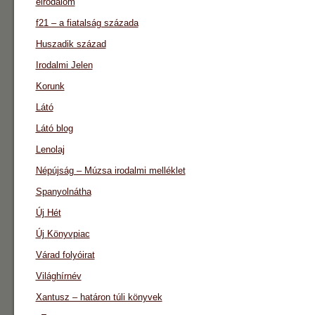
eirodalom
f21 – a fiatalság százada
Huszadik század
Irodalmi Jelen
Korunk
Látó
Látó blog
Lenolaj
Népújság – Múzsa irodalmi melléklet
Spanyolnátha
Új Hét
Új Könyvpiac
Várad folyóirat
Világhírnév
Xantusz – határon túli könyvek