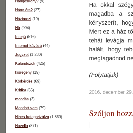
Hangoskönyv
(9)
Ha okkal szégy
Hány óra?
(27)
magadba a szé
Házimozi
(19)
kényszerít, ho
Hír
(994)
Mert ez a ház tő
Interjú
(516)
tehát levágja m
Internet-kávézó
(44)
halált, hogy te
Jegyzet
(1 230)
megtagadnod ne
Kalandozók
(425)
kisregény
(19)
(Folytatjuk)
Körkérdés
(69)
Kritika
(65)
2016. december 29.
mondás
(3)
Mondott vers
(79)
Szóljon hozz
Nincs kategorizálva
(1 569)
Novella
(871)