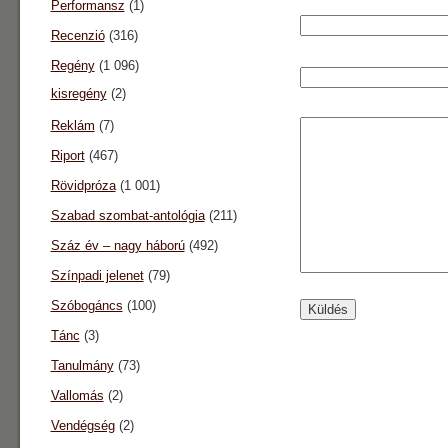
Performansz
(1)
Recenzió
(316)
Regény
(1 096)
kisregény
(2)
Reklám
(7)
Riport
(467)
Rövidpróza
(1 001)
Szabad szombat-antológia
(211)
Száz év – nagy háború
(492)
Színpadi jelenet
(79)
Szóbogáncs
(100)
Tánc
(3)
Tanulmány
(73)
Vallomás
(2)
Vendégség
(2)