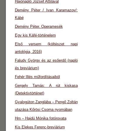
Hajónapló József Attilával
Demény Péter / Ivan Karamazov/:
Kábé
Demény Péter. Operamesék
Egy kis Káfé-történelem
Első versem (költészet napi
antológia, 2016)
Faludy György és az esőerdő (napló
és breviárium)
Fehér Illés műfordításaiból
Gergely Tamás: A rút kiskasa
(Detektivtörténet)
Gyalogúton Zanglába – Pengő Zoltán
utazása Kőrösi Csoma nyomában
Hm – Hajdú Mónika fotórovata
Kis Elekes Ferenc-breviárium