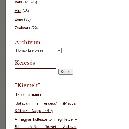
Vers
(14 625)
Vita
(43)
Zene
(33)
Zsebvers
(29)
Archívum
Archívum
Keresés
"Kiemelt"
"Dinescu-mania"
"Játszani is engedd" (Magyar
Költészet Napja, 2019)
A magyar költészettől megihletve –
Brit költők József Attilával