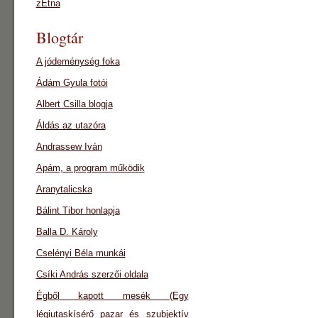
zEtna
Blogtár
A jódeménység foka
Ádám Gyula fotói
Albert Csilla blogja
Áldás az utazóra
Andrassew Iván
Apám, a program működik
Aranytalicska
Bálint Tibor honlapja
Balla D. Károly
Cselényi Béla munkái
Csíki András szerzői oldala
Égből kapott mesék (Egy
légiutaskísérő pazar és szubjektív