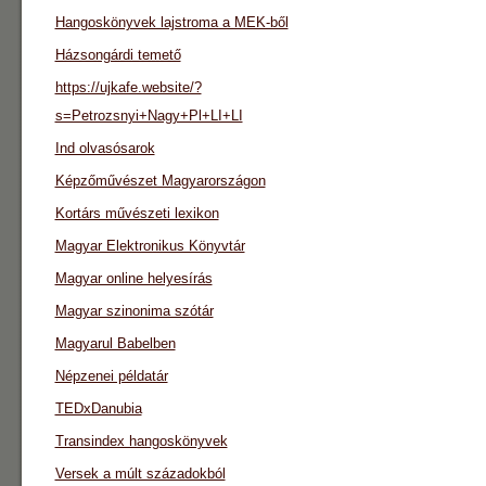
Hangoskönyvek lajstroma a MEK-ből
Házsongárdi temető
https://ujkafe.website/?
s=Petrozsnyi+Nagy+Pl+LI+LI
Ind olvasósarok
Képzőművészet Magyarországon
Kortárs művészeti lexikon
Magyar Elektronikus Könyvtár
Magyar online helyesírás
Magyar szinonima szótár
Magyarul Babelben
Népzenei példatár
TEDxDanubia
Transindex hangoskönyvek
Versek a múlt századokból