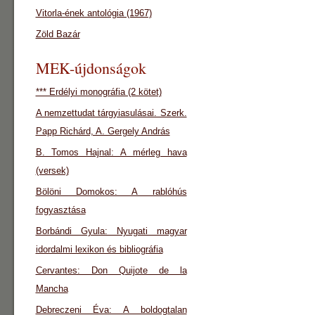
Vitorla-ének antológia (1967)
Zöld Bazár
MEK-újdonságok
*** Erdélyi monográfia (2 kötet)
A nemzettudat tárgyiasulásai. Szerk.
Papp Richárd, A. Gergely András
B. Tomos Hajnal: A mérleg hava
(versek)
Bölöni Domokos: A rablóhús
fogyasztása
Borbándi Gyula: Nyugati magyar
idordalmi lexikon és bibliográfia
Cervantes: Don Quijote de la
Mancha
Debreczeni Éva: A boldogtalan