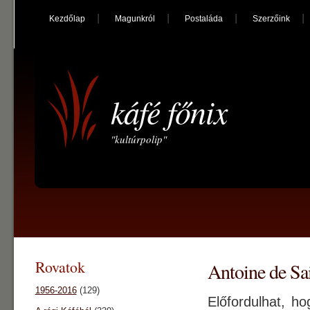
Kezdőlap
Magunkról
Postaláda
Szerzőink
káfé főnix
"kultúrpolip"
Rovatok
Antoine de Sai
1956-2016
(129)
Előfordulhat, ho