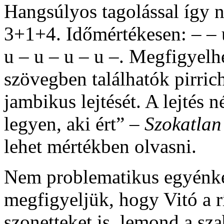
Hangsúlyos tagolással így 
3+1+4. Időmértékesen: – – u 
u – u – u – u –. Megfigyelh
szövegben találhatók pirric
jambikus lejtését. A lejtés 
legyen, aki ért” –
Szokatlan
lehet mértékben olvasni.
Nem problematikus egyénkén
megfigyeljük, hogy Vitó a r
szonetteket is, lemond a sz