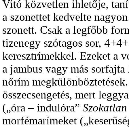
Vitó közvetlen ihletője, tan
a szonettet kedvelte nagyon.
szonett. Csak a legfőbb form
tizenegy szótagos sor, 4+4
keresztrímekkel. Ezeket a v
a jambus vagy más sorfajta 
nőrím megkülönböztetések. 
összecsengetés, mert leggya
(„óra – indulóra”
Szokatlan
morfémarímeket („keserűsé