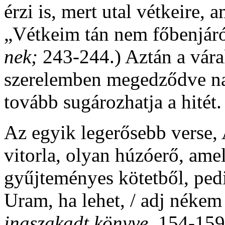
érzi is, mert utal vétkeire,
„Vétkeim tán nem főbenjáró
nek;
243-244.) Aztán a vára
szerelemben megedződve na
tovább sugározhatja a hitét.
Az egyik legerősebb verse,
vitorla, olyan húzóerő, ame
gyűjteményes kötetből, ped
Uram, ha lehet, / adj nékem T
inaszakadt könyve
, 154-159.