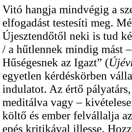
Vitó hangja mindvégig a sze
elfogadást testesíti meg. Mé
Újesztendőtől neki is tud ké
/ a hűtlennek mindig mást –
Hűségesnek az Igazt” (
Újév
egyetlen kérdéskörben vállal
indulatot. Az értő pályatár
meditálva vagy – kivételese
költő és ember felvállalja 
epés kritikával illesse. Ho