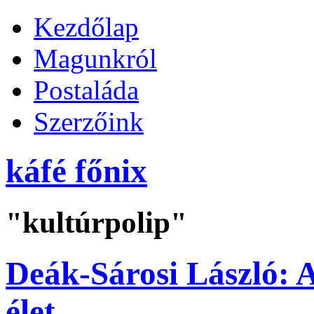
Kezdőlap
Magunkról
Postaláda
Szerzőink
káfé főnix
"kultúrpolip"
Deák-Sárosi László: A
élet