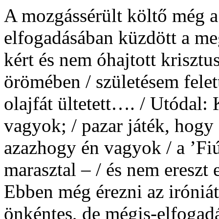
A mozgássérült költő még a
elfogadásában küzdött a me
kért és nem óhajtott krisztu
örömében / születésem felet
olajfát ültetett…. / Utódal:
vagyok; / pazar játék, hogy 
azazhogy én vagyok / a ’Fiú’
marasztal – / és nem ereszt
Ebben még érezni az iróniá
önkéntes, de mégis-elfogadá