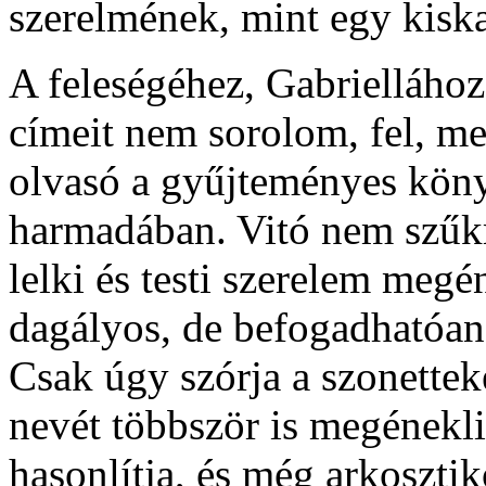
szerelmének, mint egy kisk
A feleségéhez, Gabriellához
címeit nem sorolom, fel, mer
olvasó a gyűjteményes kön
harmadában. Vitó nem szűkm
lelki és testi szerelem megé
dagályos, de befogadhatóan 
Csak úgy szórja a szonette
nevét többször is megénekl
hasonlítja, és még arkosztik