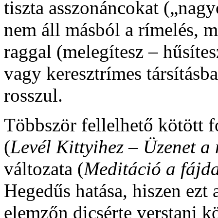
tiszta asszonáncokat („nag
nem áll másból a rímelés, 
raggal (melegítesz – hűsíte
vagy keresztrímes társításb
rosszul.
Többször fellelhető kötött 
(
Levél Kittyihez – Üzenet a
változata (
Meditáció a fájd
Hegedűs hatása, hiszen ezt 
elemzőn dicsérte verstani k