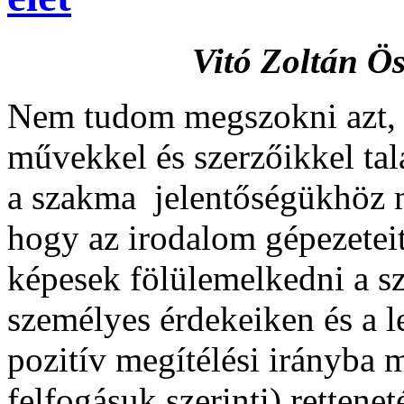
Vitó Zoltán Ös
Nem tudom megszokni azt, 
művekkel és szerzőikkel tal
a szakma jelentőségükhöz m
hogy az irodalom gépezete
képesek fölülemelkedni a s
személyes érdekeiken és a le
pozitív megítélési irányba 
felfogásuk szerinti) rettenet