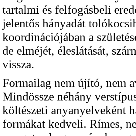
tartalmi és felfogásbeli ere
jelentős hányadát tolókocsib
koordinációjában a születése
de elméjét, éleslátását, szá
vissza.
Formailag nem újító, nem a
Mindössze néhány verstípust
költészeti anyanyelveként h
formákat kedveli. Rímes, n