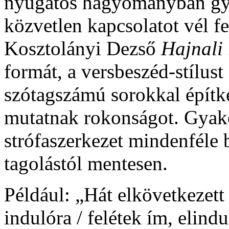
nyugatos hagyományban gy
közvetlen kapcsolatot vél f
Kosztolányi Dezső
Hajnali 
formát, a versbeszéd-stílust 
szótagszámú sorokkal építke
mutatnak rokonságot. Gyako
strófaszerkezet mindenféle
tagolástól mentesen.
Például: „Hát elkövetkezett 
indulóra / felétek ím, elindu