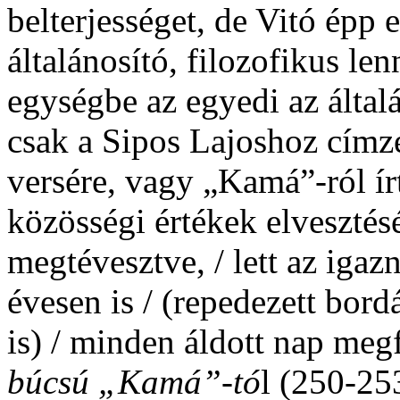
belterjességet, de Vitó épp
általánosító, filozofikus le
egységbe az egyedi az álta
csak a Sipos Lajoshoz címze
versére, vagy „Kamá”-ról ír
közösségi értékek elvesztés
megtévesztve, / lett az igaz
évesen is / (repedezett bordá
is) / minden áldott nap meg
búcsú „Kamá”-tó
l (250-25