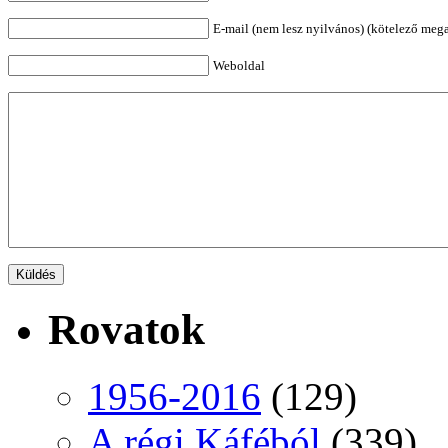
E-mail (nem lesz nyilvános) (kötelező meg
Weboldal
Rovatok
1956-2016
(129)
A régi Káféból
(339)