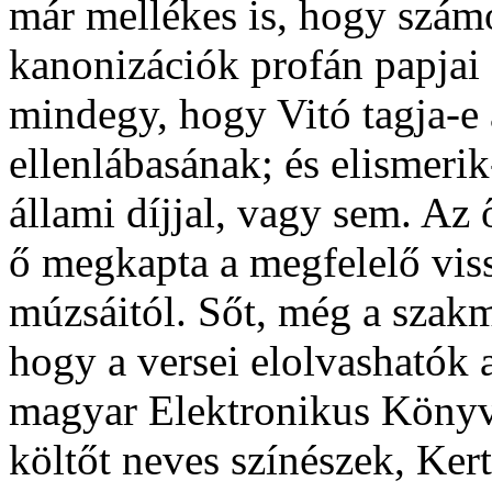
már mellékes is, hogy számo
kanonizációk profán papjai 
mindegy, hogy Vitó tagja-e
ellenlábasának; és elismeri
állami díjjal, vagy sem. Az ő
ő megkapta a megfelelő vissz
múzsáitól. Sőt, még a szakm
hogy a versei elolvashatók 
magyar Elektronikus Könyvt
költőt neves színészek, Kert