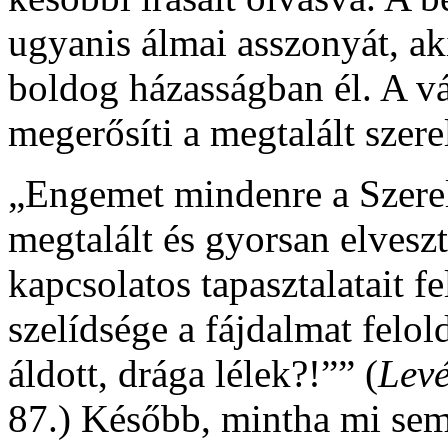
ugyanis álmai asszonyát, ak
boldog házasságban él. A vá
megerősíti a megtalált szere
„Engemet mindenre a Szerel
megtalált és gyorsan elveszt
kapcsolatos tapasztalatait f
szelídsége a fájdalmat felol
áldott, drága lélek?!”” (
Levé
87.) Később, mintha mi sem