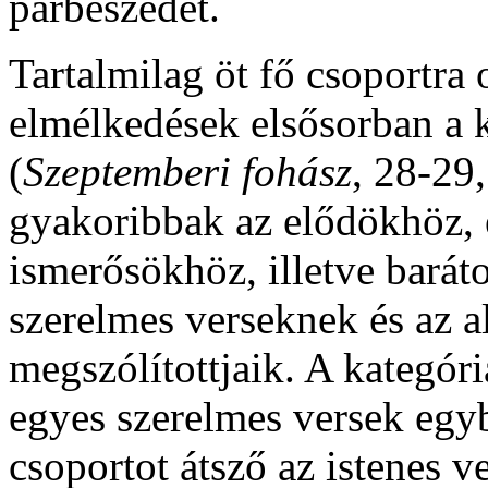
párbeszédet.
Tartalmilag öt fő csoportra 
elmélkedések elsősorban a 
(
Szeptemberi fohász
, 28-29
gyakoribbak az elődökhöz, 
ismerősökhöz, illetve barát
szerelmes verseknek és az a
megszólítottjaik. A kategór
egyes szerelmes versek egyb
csoportot átsző az istenes v