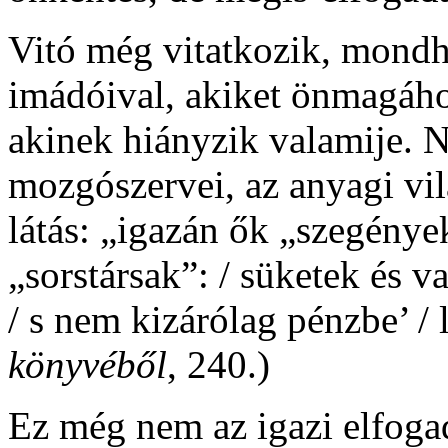
Vitó még vitatkozik, mondh
imádóival, akiket önmagáho
akinek hiányzik valamije. 
mozgószervei, az anyagi vilá
látás: „igazán ők „szegénye
„sorstársak”: / süketek és 
/ s nem kizárólag pénzbe’ / l
könyvéből
, 240.)
Ez még nem az igazi elfogad