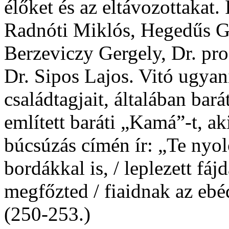
élőket és az eltávozottakat
Radnóti Miklós, Hegedűs Gé
Berzeviczy Gergely, Dr. prof
Dr. Sipos Lajos. Vitó ugyaní
családtagjait, általában bar
említett baráti „Kamá”-t, ak
búcsúzás címén ír: „Te nyol
bordákkal is, / leplezett fá
megfőzted / fiaidnak az eb
(250-253.)