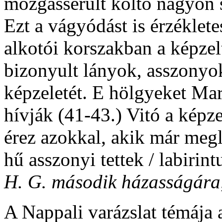
mozgássérült költő nagyon s
Ezt a vágyódást is érzéklete
alkotói korszakban a képzel
bizonyult lányok, asszonyok
képzeletét. E hölgyeket Ma
hívják (41-43.) Vitó a képz
érez azokkal, akik már megle
hű asszonyi tettek / labirint
H. G. második házasságára
A Nappali varázslat témája 