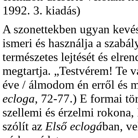
1992. 3. kiadás)
A szonettekben ugyan kevés
ismeri és használja a szabá
természetes lejtését és elre
megtartja. „Testvérem! Te 
éve / álmodom én erről és m
ecloga
, 72-77.) E formai t
szellemi és érzelmi rokona,
szólít az
Első eclogá
ban, ve