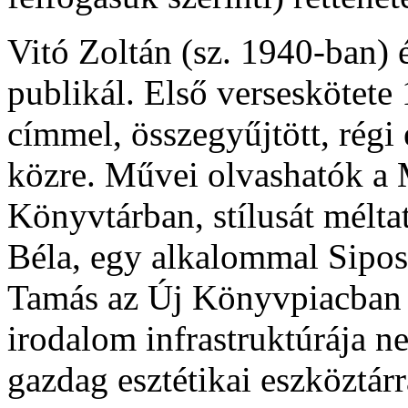
Vitó Zoltán (sz. 1940-ban) é
publikál. Első verseskötete
címmel, összegyűjtött, régi 
közre. Művei olvashatók a
Könyvtárban, stílusát mélt
Béla, egy alkalommal Sipos 
Tamás az Új Könyvpiacban (
irodalom infrastruktúrája 
gazdag esztétikai eszköztár