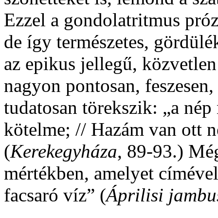
Ezzel a gondolatritmus próz
de így természetes, gördülé
az epikus jellegű, közvetle
nagyon pontosan, feszesen, 
tudatosan törekszik: „a né
kötelme; // Hazám van ott n
(
Kerekegyháza
, 89-93.) Mé
mértékben, amelyet címével
facsaró víz” (
Áprilisi jambu