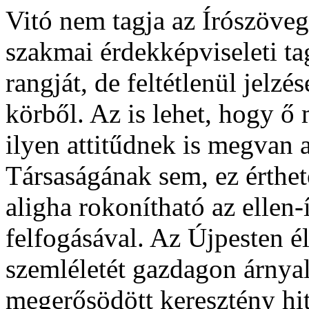
Vitó nem tagja az Írószöve
szakmai érdekképviseleti ta
rangját, de feltétlenül jelz
körből. Az is lehet, hogy ő 
ilyen attitűdnek is megvan 
Társaságának sem, ez érthető
aligha rokonítható az ellen-
felfogásával. Az Újpesten é
szemléletét gazdagon árnya
megerősödött keresztény hi