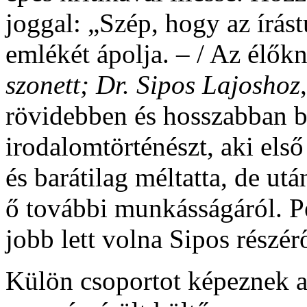
joggal: „Szép, hogy az írás
emlékét ápolja. – / Az élők
szonett; Dr. Sipos Lajoshoz
rövidebben és hosszabban bí
irodalomtörténészt, aki els
és barátilag méltatta, de u
ő további munkásságáról. Pe
jobb lett volna Sipos részérő
Külön csoportot képeznek a