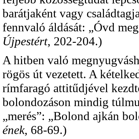
barátjaként vagy családtagjak
fennvaló áldását: „Óvd meg
Újpestért
, 202-204.)
A hitben való megnyugvásh
rögös út vezetett. A kételk
rímfaragó attitűdjével kezd
bolondozáson mindig túlmut
„merés”: „Bolond ajkán bolo
ének
, 68-69.)