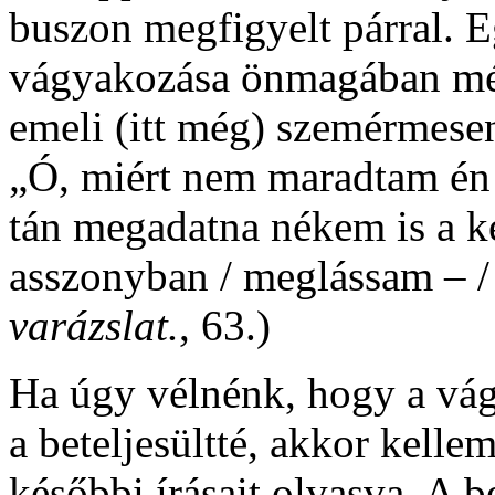
buszon megfigyelt párral. 
vágyakozása önmagában még
emeli (itt még) szemérmesen
„Ó, miért nem maradtam én i
tán megadatna nékem is a k
asszonyban / meglássam – /
varázslat.
, 63.)
Ha úgy vélnénk, hogy a vág
a beteljesültté, akkor kelle
későbbi írásait olvasva. A b