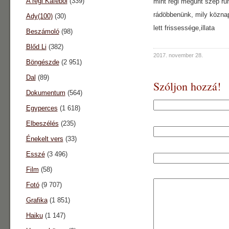
A régi Káféból
(339)
mint régi megunt szép ru
rádöbbenünk, mily közna
Ady(100)
(30)
lett frissessége,illata
Beszámoló
(98)
Blőd Li
(382)
2017. november 28.
Böngészde
(2 951)
Dal
(89)
Szóljon hozzá!
Dokumentum
(564)
Egyperces
(1 618)
Elbeszélés
(235)
Énekelt vers
(33)
Esszé
(3 496)
Film
(58)
Fotó
(9 707)
Grafika
(1 851)
Haiku
(1 147)