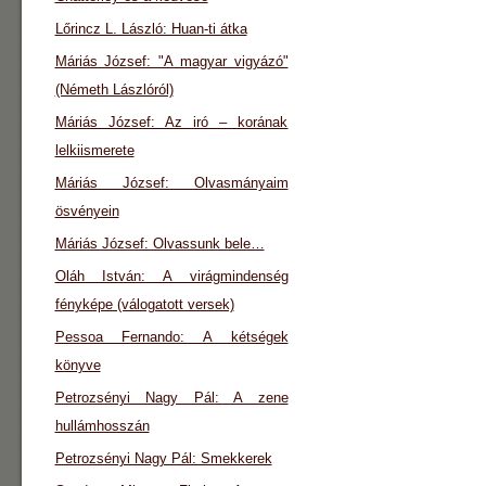
Lőrincz L. László: Huan-ti átka
Máriás József: "A magyar vigyázó"
(Németh Lászlóról)
Máriás József: Az iró – korának
lelkiismerete
Máriás József: Olvasmányaim
ösvényein
Máriás József: Olvassunk bele…
Oláh István: A virágmindenség
fényképe (válogatott versek)
Pessoa Fernando: A kétségek
könyve
Petrozsényi Nagy Pál: A zene
hullámhosszán
Petrozsényi Nagy Pál: Smekkerek