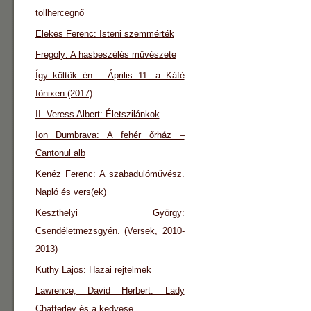
tollhercegnő
Elekes Ferenc: Isteni szemmérték
Fregoly: A hasbeszélés művészete
Így költök én – Április 11. a Káfé
főnixen (2017)
II. Veress Albert: Életszilánkok
Ion Dumbrava: A fehér őrház –
Cantonul alb
Kenéz Ferenc: A szabadulóművész.
Napló és vers(ek)
Keszthelyi György:
Csendéletmezsgyén. (Versek, 2010-
2013)
Kuthy Lajos: Hazai rejtelmek
Lawrence, David Herbert: Lady
Chatterley és a kedvese