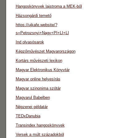
Hangoskönyvek lajstroma a MEK-ből
Házsongárdi temető
https://ujkafe.website/?
s=Petrozsnyi+Nagy+Pl+LI+LI
Ind olvasósarok
Képzőművészet Magyarországon
Kortárs művészeti lexikon
Magyar Elektronikus Könyvtár
Magyar online helyesírás
Magyar szinonima szótár
Magyarul Babelben
Népzenei példatár
TEDxDanubia
Transindex hangoskönyvek
Versek a múlt századokból