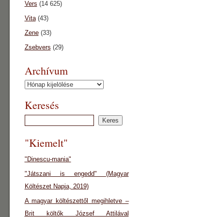
Vers
(14 625)
Vita
(43)
Zene
(33)
Zsebvers
(29)
Archívum
Archívum
Keresés
"Kiemelt"
"Dinescu-mania"
"Játszani is engedd" (Magyar
Költészet Napja, 2019)
A magyar költészettől megihletve –
Brit költők József Attilával