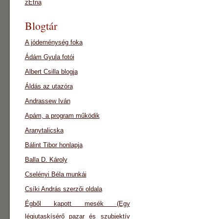
zEtna
Blogtár
A jódeménység foka
Ádám Gyula fotói
Albert Csilla blogja
Áldás az utazóra
Andrassew Iván
Apám, a program működik
Aranytalicska
Bálint Tibor honlapja
Balla D. Károly
Cselényi Béla munkái
Csíki András szerzői oldala
Égből kapott mesék (Egy
légiutaskísérő pazar és szubjektív