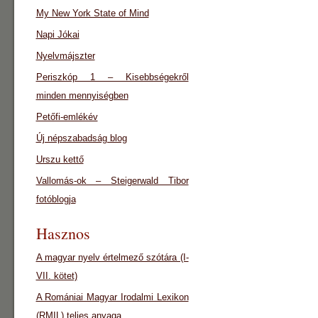
My New York State of Mind
Napi Jókai
Nyelvmájszter
Periszkóp 1 – Kisebbségekről
minden mennyiségben
Petőfi-emlékév
Új népszabadság blog
Urszu kettő
Vallomás-ok – Steigerwald Tibor
fotóblogja
Hasznos
A magyar nyelv értelmező szótára (I-
VII. kötet)
A Romániai Magyar Irodalmi Lexikon
(RMIL) teljes anyaga