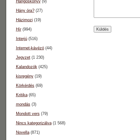
Hangoskönyv
(9)
Hány óra?
(27)
Házimozi
(19)
Hír
(994)
Interjú
(516)
Internet-kávézó
(44)
Jegyzet
(1 230)
Kalandozók
(425)
kisregény
(19)
Körkérdés
(69)
Kritika
(65)
mondás
(3)
Mondott vers
(79)
Nincs kategorizálva
(1 568)
Novella
(871)