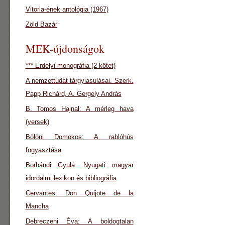
Vitorla-ének antológia (1967)
Zöld Bazár
MEK-újdonságok
*** Erdélyi monográfia (2 kötet)
A nemzettudat tárgyiasulásai. Szerk.
Papp Richárd, A. Gergely András
B. Tomos Hajnal: A mérleg hava
(versek)
Bölöni Domokos: A rablóhús
fogyasztása
Borbándi Gyula: Nyugati magyar
idordalmi lexikon és bibliográfia
Cervantes: Don Quijote de la
Mancha
Debreczeni Éva: A boldogtalan