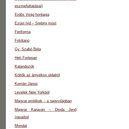
eszmefuttatásai)
Erdős Virág honlapja
Ezüst híd – Srebrni most
Feriforma
Fotótanú
Gy. Szabó Béla
Heti Fortepan
Kalandozók
Költők az árnyékos oldalról
Komán János
Levelek New Yorkból
Magyar emlékek – a nagyvilágban
Magyar Karaván – Dsida Jenő
írásaiból
Mondat