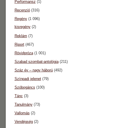
Performansz
(1)
Recenzió
(316)
Regény
(1 096)
kisregény
(2)
Reklám
(7)
Riport
(467)
Rövidpróza
(1 001)
Szabad szombat-antológia
(211)
Száz év – nagy háború
(492)
Színpadi jelenet
(79)
Szóbogáncs
(100)
Tánc
(3)
Tanulmány
(73)
Vallomás
(2)
Vendégség
(2)