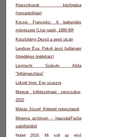
Klasszikusok kézfogása
(versantológia)
Kocsis Francisko: A bajkerülés
művészete [Lírai napló, 1980-89]
Kosztolányi Dezső a pesti utcán
Lendvay Éva: Pokoli árviz hullámain
(töredékes önéletrajz)
Levinschi Szávuly Attila
"feltámasztása"
Lokodi Imre: Egy szuszra
Magyar költészetnapi verscsokor,
2015
Máriás József: Kitépett noteszlapok
Minerva archivum – Igazság/Faclia
sajtófotóiból
Nobel 2016: Mi volt az első