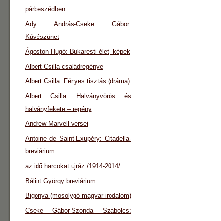
párbeszédben
Ady András-Cseke Gábor:
Kávészünet
Ágoston Hugó: Bukaresti élet, képek
Albert Csilla családregénye
Albert Csilla: Fényes tisztás (dráma)
Albert Csilla: Halványvörös és
halványfekete – regény
Andrew Marvell versei
Antoine de Saint-Exupéry: Citadella-
breviárium
az idő harcokat ujráz /1914-2014/
Bálint György breviárium
Bigonya (mosolygó magyar irodalom)
Cseke Gábor-Szonda Szabolcs: