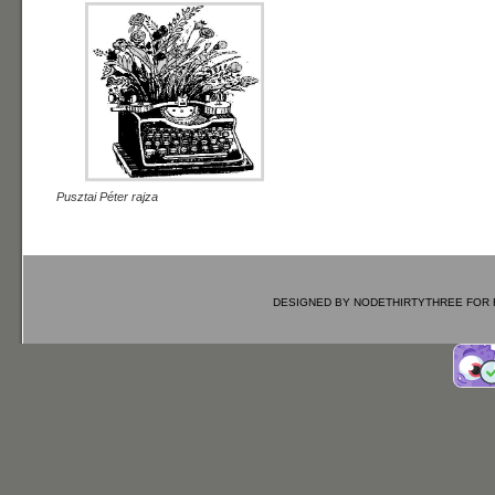
Pusztai Péter rajza
DESIGNED BY
NODETHIRTYTHREE
FOR