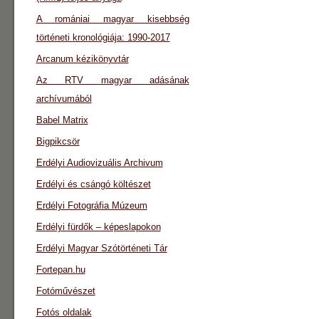
A romániai magyar kisebbség
történeti kronológiája: 1990-2017
Arcanum kézikönyvtár
Az RTV magyar adásának
archívumából
Babel Matrix
Bigpikcsör
Erdélyi Audiovizuális Archivum
Erdélyi és csángó költészet
Erdélyi Fotográfia Múzeum
Erdélyi fürdők – képeslapokon
Erdélyi Magyar Szótörténeti Tár
Fortepan.hu
Fotóművészet
Fotós oldalak