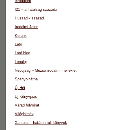
eirodalom
f21 – a fiatalság százada
Huszadik század
Irodalmi Jelen
Korunk
Látó
Látó blog
Lenolaj
Népújság – Múzsa irodalmi melléklet
Spanyolnátha
Új Hét
Új Könyvpiac
Várad folyóirat
Világhírnév
Xantusz – határon túli könyvek