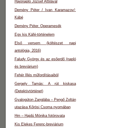
Hajónapló József Attilával
Demény Péter / Ivan Karamazov/:
Kábé
Demény Péter. Operamesék
Egy kis Káfé-történelem
Első versem (költészet napi
antológia, 2016)
Faludy György és az esőerdő (napló
és breviárium)
Fehér Illés műfordításaiból
Gergely Tamás: A rút kiskasa
(Detektivtörténet)
Gyalogúton Zanglába – Pengő Zoltán
utazása Kőrösi Csoma nyomában
Hm – Hajdú Mónika fotórovata
Kis Elekes Ferenc-breviárium