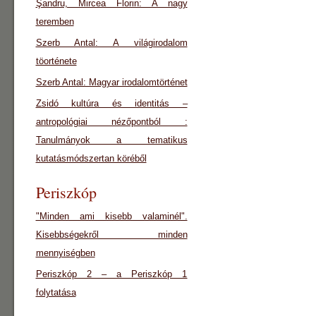
Şandru, Mircea Florin: A nagy
teremben
Szerb Antal: A világirodalom
töorténete
Szerb Antal: Magyar irodalomtörténet
Zsidó kultúra és identitás –
antropológiai nézőpontból :
Tanulmányok a tematikus
kutatásmódszertan köréből
Periszkóp
"Minden ami kisebb valaminél".
Kisebbségekről minden
mennyiségben
Periszkóp 2 – a Periszkóp 1
folytatása