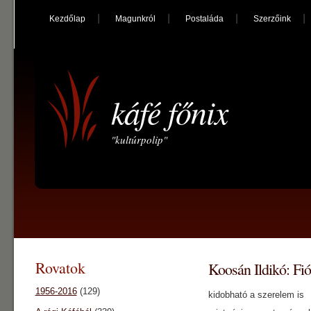
Kezdőlap
Magunkról
Postaláda
Szerzőink
káfé főnix
"kultúrpolip"
Rovatok
Koosán Ildikó: Fi
1956-2016
(129)
kidobható a szerelem is