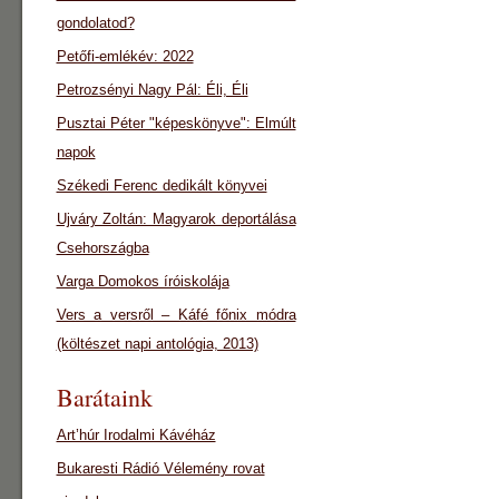
gondolatod?
Petőfi-emlékév: 2022
Petrozsényi Nagy Pál: Éli, Éli
Pusztai Péter "képeskönyve": Elmúlt
napok
Székedi Ferenc dedikált könyvei
Ujváry Zoltán: Magyarok deportálása
Csehországba
Varga Domokos íróiskolája
Vers a versről – Káfé főnix módra
(költészet napi antológia, 2013)
Barátaink
Art’húr Irodalmi Kávéház
Bukaresti Rádió Vélemény rovat