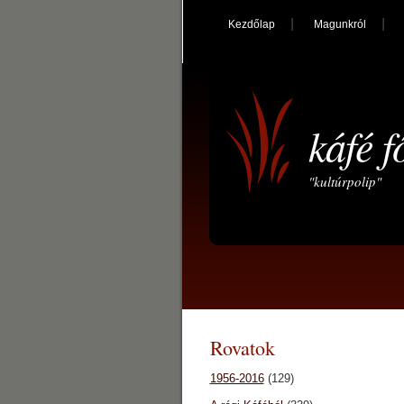
Kezdőlap
Magunkról
káfé f
"kultúrpolip"
Rovatok
1956-2016
(129)