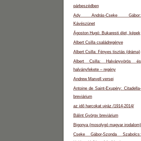
párbeszédben
Ady András-Cseke Gábor:
Kávészünet
Ágoston Hugó: Bukaresti élet, képek
Albert Csilla családregénye
Albert Csilla: Fényes tisztás (dráma)
Albert Csilla: Halványvörös és
halványfekete – regény
Andrew Marvell versei
Antoine de Saint-Exupéry: Citadella-
breviárium
az idő harcokat ujráz /1914-2014/
Bálint György breviárium
Bigonya (mosolygó magyar irodalom)
Cseke Gábor-Szonda Szabolcs: