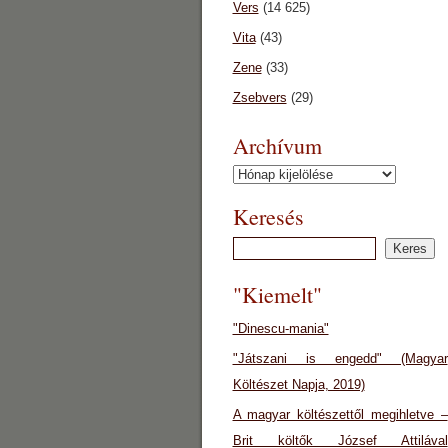
Vers
(14 625)
Vita
(43)
Zene
(33)
Zsebvers
(29)
Archívum
Archívum
Keresés
"Kiemelt"
"Dinescu-mania"
"Játszani is engedd" (Magyar
Költészet Napja, 2019)
A magyar költészettől megihletve –
Brit költők József Attilával