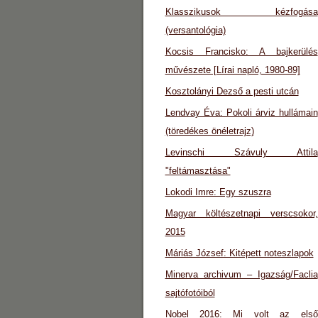
Klasszikusok kézfogása
(versantológia)
Kocsis Francisko: A bajkerülés
művészete [Lírai napló, 1980-89]
Kosztolányi Dezső a pesti utcán
Lendvay Éva: Pokoli árviz hullámain
(töredékes önéletrajz)
Levinschi Szávuly Attila
"feltámasztása"
Lokodi Imre: Egy szuszra
Magyar költészetnapi verscsokor,
2015
Máriás József: Kitépett noteszlapok
Minerva archivum – Igazság/Faclia
sajtófotóiból
Nobel 2016: Mi volt az első