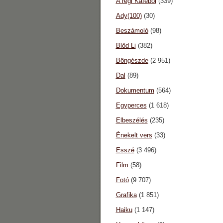
A régi Káféból
(339)
Ady(100)
(30)
Beszámoló
(98)
Blőd Li
(382)
Böngészde
(2 951)
Dal
(89)
Dokumentum
(564)
Egyperces
(1 618)
Elbeszélés
(235)
Énekelt vers
(33)
Esszé
(3 496)
Film
(58)
Fotó
(9 707)
Grafika
(1 851)
Haiku
(1 147)