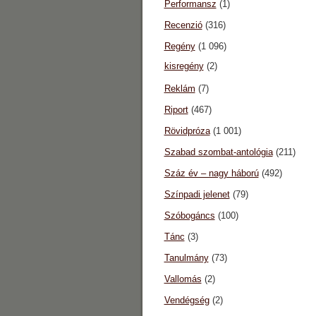
Performansz
(1)
Recenzió
(316)
Regény
(1 096)
kisregény
(2)
Reklám
(7)
Riport
(467)
Rövidpróza
(1 001)
Szabad szombat-antológia
(211)
Száz év – nagy háború
(492)
Színpadi jelenet
(79)
Szóbogáncs
(100)
Tánc
(3)
Tanulmány
(73)
Vallomás
(2)
Vendégség
(2)