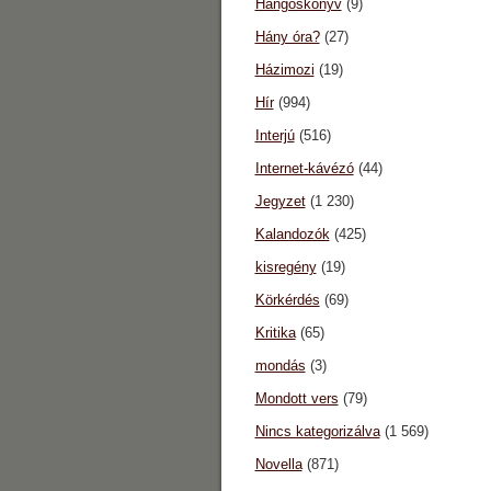
Hangoskönyv
(9)
Hány óra?
(27)
Házimozi
(19)
Hír
(994)
Interjú
(516)
Internet-kávézó
(44)
Jegyzet
(1 230)
Kalandozók
(425)
kisregény
(19)
Körkérdés
(69)
Kritika
(65)
mondás
(3)
Mondott vers
(79)
Nincs kategorizálva
(1 569)
Novella
(871)