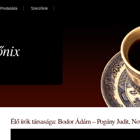
Postaláda
Szerzőink
őnix
Élő írók társasága: Bodor Ádám – Pogány Judit, N