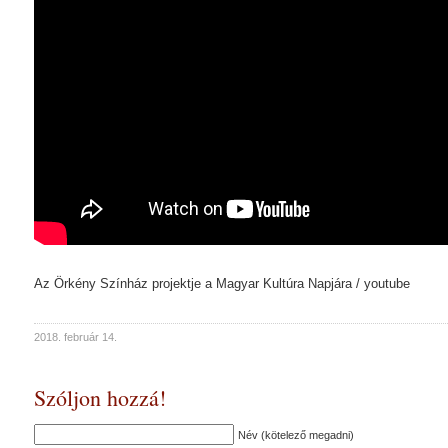
Az Örkény Színház projektje a Magyar Kultúra Napjára / youtube
2018. február 14.
Szóljon hozzá!
Név (kötelező megadni)