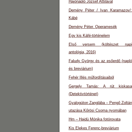
Hajónapló József Attilával
Demény Péter / Ivan Karamazov/:
Kábé
Demény Péter. Operamesék
Egy kis Káfé-történelem
Első versem (költészet napi
antológia, 2016)
Faludy György és az esőerdő (napló
és breviárium)
Fehér Illés műfordításaiból
Gergely Tamás: A rút kiskasa
(Detektivtörténet)
Gyalogúton Zanglába – Pengő Zoltán
utazása Kőrösi Csoma nyomában
Hm – Hajdú Mónika fotórovata
Kis Elekes Ferenc-breviárium