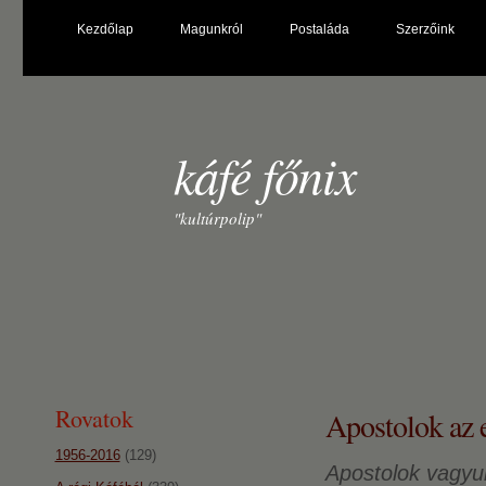
Kezdőlap
Magunkról
Postaláda
Szerzőink
káfé főnix
"kultúrpolip"
Rovatok
Apostolok az 
1956-2016
(129)
Apostolok vagyu