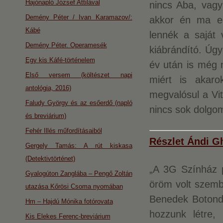
Hajónapló József Attilával
nincs Aba, vag
Demény Péter / Ivan Karamazov/:
akkor én ma egy
Kábé
lennék a saját
Demény Péter. Operamesék
kiábrándító. Úgy
Egy kis Káfé-történelem
év után is még 
Első versem (költészet napi
miért is akar
antológia, 2016)
megvalósul a Vi
Faludy György és az esőerdő (napló
nincs sok dolg
és breviárium)
Fehér Illés műfordításaiból
Részlet Ándi Gh
Gergely Tamás: A rút kiskasa
(Detektivtörténet)
„A 3G Színház 
Gyalogúton Zanglába – Pengő Zoltán
öröm volt szemb
utazása Kőrösi Csoma nyomában
Benedek Botondd
Hm – Hajdú Mónika fotórovata
hozzunk létre,
Kis Elekes Ferenc-breviárium