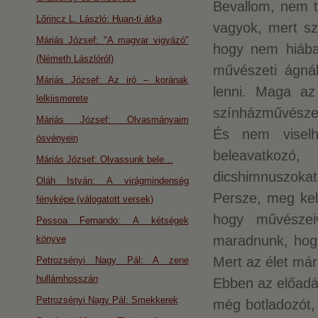
Bevallom, nem t
Lőrincz L. László: Huan-ti átka
vagyok, mert sz
Máriás József: "A magyar vigyázó"
hogy nem hiábav
(Németh Lászlóról)
művészeti ágnál
Máriás József: Az iró – korának
lenni. Maga az
lelkiismerete
színházművészet
Máriás József: Olvasmányaim
És nem visel
ösvényein
beleavatkozó,
Máriás József: Olvassunk bele…
dicshimnuszokat,
Oláh István: A virágmindenség
Persze, meg kell 
fényképe (válogatott versek)
hogy művészei
Pessoa Fernando: A kétségek
maradnunk, hogy 
könyve
Mert az élet már
Petrozsényi Nagy Pál: A zene
hullámhosszán
Ebben az előadás
Petrozsényi Nagy Pál: Smekkerek
még botladozót, 