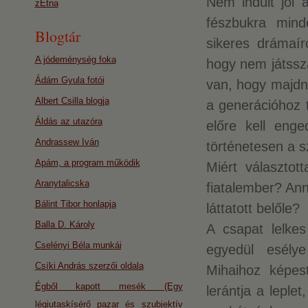
Nem indult jól 
zEtna
fészbukra mind
Blogtár
sikeres drámaír
A jódeménység foka
hogy nem játssz
Ádám Gyula fotói
van, hogy majdn
Albert Csilla blogja
a generációhoz 
Áldás az utazóra
előre kell eng
Andrassew Iván
történetesen a s
Apám, a program működik
Miért választot
Aranytalicska
fiatalember? Ann
Bálint Tibor honlapja
láttatott belőle?
Balla D. Károly
A csapat lelke
Cselényi Béla munkái
egyedül esélye
Csíki András szerzői oldala
Mihaihoz képest
Égből kapott mesék (Egy
lerántja a leple
légiutaskísérő pazar és szubjektív