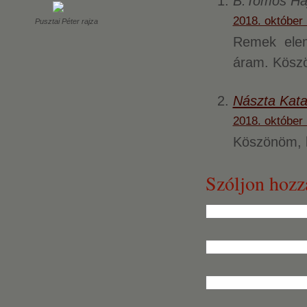
B.Tomos Ha
2018. október 
Pusztai Péter rajza
Remek elemz
áram. Kösz
Nászta Kata
2018. október 
Köszönöm, k
Szóljon hozz