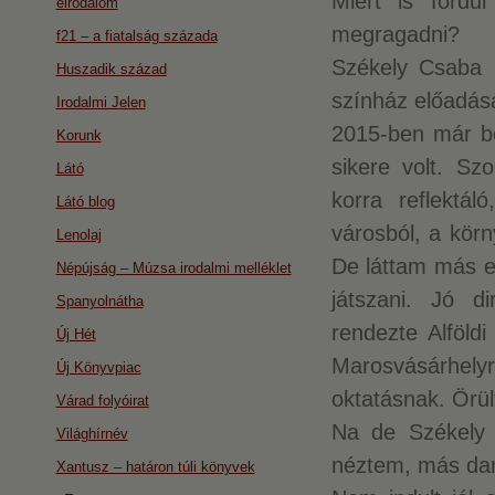
Miért is fordu
eirodalom
megragadni?
f21 – a fiatalság százada
Székely Csaba M
Huszadik század
színház előadás
Irodalmi Jelen
2015-ben már be
Korunk
sikere volt. Sz
Látó
korra reflektá
Látó blog
városból, a körn
Lenolaj
De láttam más el
Népújság – Múzsa irodalmi melléklet
játszani. Jó d
Spanyolnátha
rendezte Alföld
Új Hét
Marosvásárhely
Új Könyvpiac
oktatásnak. Örü
Várad folyóirat
Na de Székely 
Világhírnév
néztem, más dara
Xantusz – határon túli könyvek