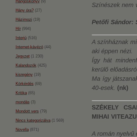
Hangoskönyv
(9)
Színészek nem 
Hány óra?
(27)
Házimozi
(19)
Petőfi Sándor: 
Hír
(994)
Interjú
(516)
A színháznak min
Internet-kávézó
(44)
aki éppen nézi.
Jegyzet
(1 230)
Így hát mindenf
Kalandozók
(425)
kerülő előadásró
kisregény
(19)
Ma így játszanak
Körkérdés
(69)
40-esek.
(nk)
Kritika
(65)
mondás
(3)
SZÉKELY CSAB
Mondott vers
(79)
MIHAI VITEAZU
Nincs kategorizálva
(1 569)
Novella
(871)
A román nyelvű 