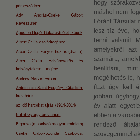
hogy szórakozva
párbeszédben
máshol nem foga
Ady András-Cseke Gábor:
Lóránt Társulat
Kávészünet
lesz tíz éve, 
Ágoston Hugó: Bukaresti élet, képek
tenni valamit M
Albert Csilla családregénye
amelyekről az
Albert Csilla: Fényes tisztás (dráma)
számára, amel
Albert Csilla: Halványvörös és
beállítani, m
halványfekete – regény
megélhetés is, 
Andrew Marvell versei
(Ezt úgy kell 
Antoine de Saint-Exupéry: Citadella-
jobban, úgyhogy 
breviárium
év alatt egyet
az idő harcokat ujráz /1914-2014/
ebben a városba
Bálint György breviárium
rendező – által
Bigonya (mosolygó magyar irodalom)
szövegemmel aka
Cseke Gábor-Szonda Szabolcs: