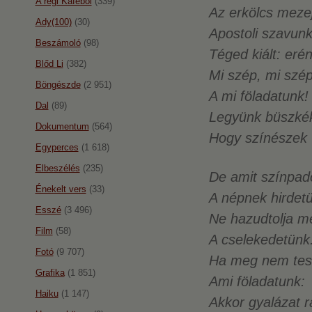
A régi Káféból
(339)
Az erkölcs meze
Ady(100)
(30)
Apostoli szavun
Beszámoló
(98)
Téged kiált: erén
Blőd Li
(382)
Mi szép, mi szép
Böngészde
(2 951)
A mi föladatunk!
Dal
(89)
Legyünk büszkék
Dokumentum
(564)
Hogy színészek 
Egyperces
(1 618)
Elbeszélés
(235)
De amit színpad
Énekelt vers
(33)
A népnek hirdet
Esszé
(3 496)
Ne hazudtolja m
Film
(58)
A cselekedetünk
Fotó
(9 707)
Ha meg nem tes
Grafika
(1 851)
Ami föladatunk:
Haiku
(1 147)
Akkor gyalázat r