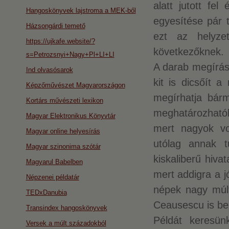
alatt jutott fel
Hangoskönyvek lajstroma a MEK-ből
egyesítése pár t
Házsongárdi temető
ezt az helyze
https://ujkafe.website/?
következőknek.
s=Petrozsnyi+Nagy+Pl+LI+LI
A darab megírás
Ind olvasósarok
kit is dicsőít 
Képzőművészet Magyarországon
megírhatja bárm
Kortárs művészeti lexikon
meghatározható
Magyar Elektronikus Könyvtár
mert nagyok vo
Magyar online helyesírás
utólag annak t
Magyar szinonima szótár
kiskaliberű hiva
Magyarul Babelben
mert addigra a j
Népzenei példatár
népek nagy múltú
TEDxDanubia
Ceausescu is bel
Transindex hangoskönyvek
Példát keresün
Versek a múlt századokból