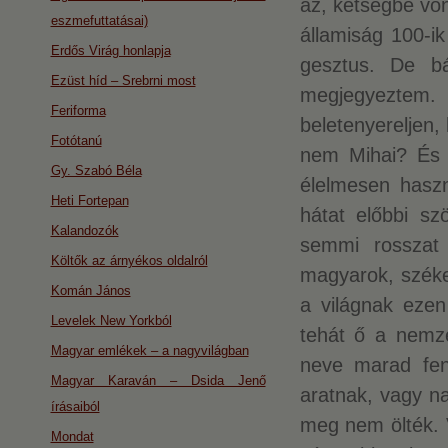
az, kétségbe von
eszmefuttatásai)
államiság 100-i
Erdős Virág honlapja
gesztus. De b
Ezüst híd – Srebrni most
megjegyeztem.
Feriforma
beletenyereljen,
Fotótanú
nem Mihai? És p
Gy. Szabó Béla
élelmesen haszná
Heti Fortepan
hátat előbbi sz
Kalandozók
semmi rosszat 
Költők az árnyékos oldalról
magyarok, széke
Komán János
a világnak ezen
Levelek New Yorkból
tehát ő a nemze
Magyar emlékek – a nagyvilágban
neve marad fen
Magyar Karaván – Dsida Jenő
aratnak, vagy n
írásaiból
meg nem ölték.
Mondat