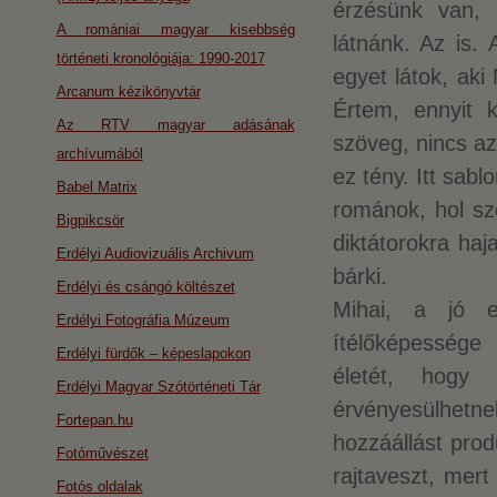
érzésünk van, 
A romániai magyar kisebbség
látnánk. Az is.
történeti kronológiája: 1990-2017
egyet látok, aki
Arcanum kézikönyvtár
Értem, ennyit 
Az RTV magyar adásának
szöveg, nincs a
archívumából
ez tény. Itt sab
Babel Matrix
románok, hol szé
Bigpikcsör
diktátorokra ha
Erdélyi Audiovizuális Archivum
bárki.
Erdélyi és csángó költészet
Mihai, a jó e
Erdélyi Fotográfia Múzeum
ítélőképessége 
Erdélyi fürdők – képeslapokon
életét, hogy 
Erdélyi Magyar Szótörténeti Tár
érvényesülhetnek
Fortepan.hu
hozzáállást prod
Fotóművészet
rajtaveszt, mert
Fotós oldalak