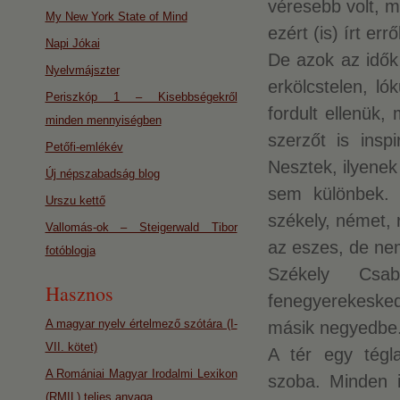
véresebb volt, m
My New York State of Mind
ezért (is) írt err
Napi Jókai
De azok az idők 
Nyelvmájszter
erkölcstelen, ló
Periszkóp 1 – Kisebbségekről
fordult ellenük,
minden mennyiségben
szerzőt is insp
Petőfi-emlékév
Nesztek, ilyenek
Új népszabadság blog
sem különbek. 
Urszu kettő
székely, német, 
Vallomás-ok – Steigerwald Tibor
az eszes, de nem
fotóblogja
Székely Csa
Hasznos
fenegyerekeske
A magyar nyelv értelmező szótára (I-
másik negyedbe
VII. kötet)
A tér egy tégla
A Romániai Magyar Irodalmi Lexikon
szoba. Minden it
(RMIL) teljes anyaga