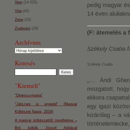
Vers
(14 625)
pedig magyar és
Vita
(43)
14 éven aluliakn
Zene
(33)
Zsebvers
(29)
(F: átemelés a 
Archívum
Székely Csaba f
Archívum
Keresés
Székely Csaba
„… Ándi Gherg
"Kiemelt"
mozgatott, hogy
"Dinescu-mania"
ekkora csapattal
"Játszani is engedd" (Magyar
egy igazi közös
Költészet Napja, 2019)
kizárólag – a v
A magyar költészettől megihletve –
történelemlecke,
Brit költők József Attilával