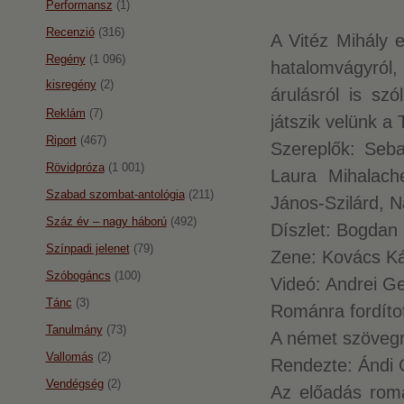
Performansz
(1)
Recenzió
(316)
A Vitéz Mihály 
Regény
(1 096)
hatalomvágyról, 
kisregény
(2)
árulásról is s
Reklám
(7)
játszik velünk a 
Riport
(467)
Szereplők: Seba
Rövidpróza
(1 001)
Laura Mihalach
Szabad szombat-antológia
(211)
János-Szilárd, 
Száz év – nagy háború
(492)
Díszlet: Bogdan
Színpadi jelenet
(79)
Zene: Kovács Ká
Szóbogáncs
(100)
Videó: Andrei G
Tánc
(3)
Románra fordíto
Tanulmány
(73)
A német szövegré
Vallomás
(2)
Rendezte: Ándi
Vendégség
(2)
Az előadás román