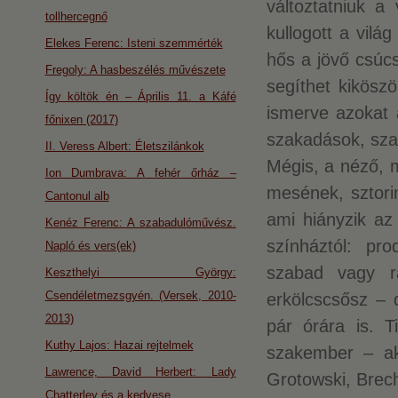
változtatniuk a
tollhercegnő
kullogott a vilá
Elekes Ferenc: Isteni szemmérték
hős a jövő csúcs
Fregoly: A hasbeszélés művészete
segíthet kiköszö
Így költök én – Április 11. a Káfé
ismerve azokat 
főnixen (2017)
szakadások, sz
II. Veress Albert: Életszilánkok
Mégis, a néző, m
Ion Dumbrava: A fehér őrház –
mesének, sztori
Cantonul alb
ami hiányzik az
Kenéz Ferenc: A szabadulóművész.
színháztól: pro
Napló és vers(ek)
szabad vagy r
Keszthelyi György:
Csendéletmezsgyén. (Versek, 2010-
erkölcscsősz – 
2013)
pár órára is. T
Kuthy Lajos: Hazai rejtelmek
szakember – akk
Lawrence, David Herbert: Lady
Grotowski, Brech
Chatterley és a kedvese