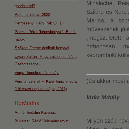
Mihalache, Rai
gondolatod?
Szilárd és Narci
Petőfi-emlékév: 2022
Marina, a seps
Petrozsényi Nagy Pál: Éli, Éli
művészének játé
Pusztai Péter "képeskönyve": Elmúlt
„megszületett” 
napok
otthonosan mo
Székedi Ferenc dedikált könyvei
képromboló kolle
Ujváry Zoltán: Magyarok deportálása
Csehországba
Varga Domokos íróiskolája
(És akkor most 
Vers a versről – Káfé főnix módra
(költészet napi antológia, 2013)
Vitéz Mihály
Barátaink
Art’húr Irodalmi Kávéház
Milyen szép neve
Bukaresti Rádió Vélemény rovat