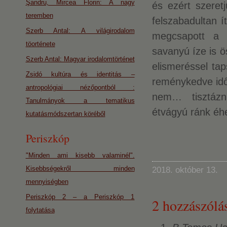
Şandru, Mircea Florin: A nagy
és ezért szeretj
teremben
felszabadultan í
Szerb Antal: A világirodalom
megcsapott a 
töorténete
savanyú íze is 
Szerb Antal: Magyar irodalomtörténet
elismeréssel ta
Zsidó kultúra és identitás –
reménykedve idős
antropológiai nézőpontból :
nem… tisztázni
Tanulmányok a tematikus
étvágyú ránk éhe
kutatásmódszertan köréből
Periszkóp
"Minden ami kisebb valaminél".
Kisebbségekről minden
2018. október 13.
mennyiségben
Periszkóp 2 – a Periszkóp 1
2 hozzászólás
folytatása