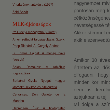
nagynemzet mivol
Vitorla-ének antológia (1967)
pontosan meg kel
Zöld Bazár
célközönségéh
MEK-újdonságok
nevetségessé tét
Akkor stimmel m
*** Erdélyi monográfia (2 kötet)
akik elszenvedt
A nemzettudat tárgyiasulásai. Szerk.
Papp Richárd, A. Gergely András
B. Tomos Hajnal: A mérleg hava
Amikor 30 éves 
(versek)
értettem az idő
Bölöni Domokos: A rablóhús
fogyasztása
elfogadni, hogy
Borbándi Gyula: Nyugati magyar
minden kor mind
idordalmi lexikon és bibliográfia
nem is kerüln
Cervantes: Don Quijote de la
szájukban a tej.
Mancha
Mi dolga a szí
Debreczeni Éva: A boldogtalan