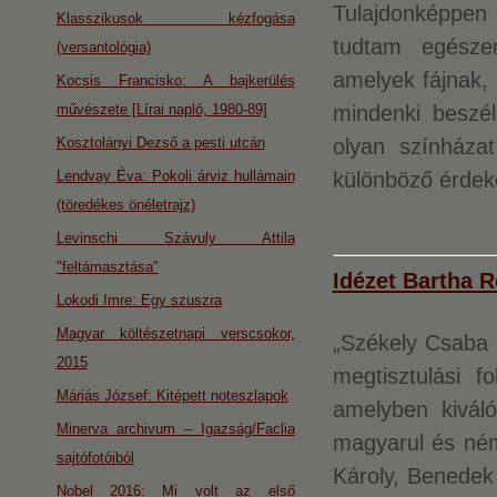
Tulajdonképpen 
Klasszikusok kézfogása
tudtam egészen
(versantológia)
amelyek fájnak, 
Kocsis Francisko: A bajkerülés
művészete [Lírai napló, 1980-89]
mindenki beszél
Kosztolányi Dezső a pesti utcán
olyan színháza
Lendvay Éva: Pokoli árviz hullámain
különböző érdek
(töredékes önéletrajz)
Levinschi Szávuly Attila
"feltámasztása"
Idézet Bartha R
Lokodi Imre: Egy szuszra
Magyar költészetnapi verscsokor,
„Székely Csaba 
2015
megtisztulási f
Máriás József: Kitépett noteszlapok
amelyben kivál
Minerva archivum – Igazság/Faclia
magyarul és ném
sajtófotóiból
Károly, Benedek
Nobel 2016: Mi volt az első