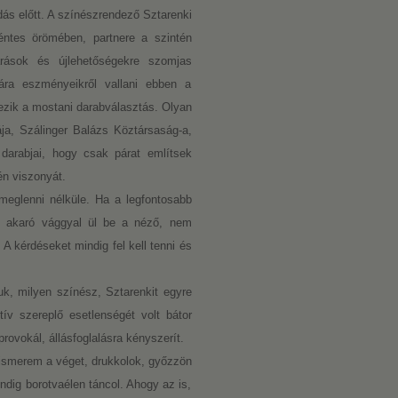
s előtt. A színészrendező Sztarenki
ntes örömében, partnere a szintén
árások és újlehetőségekre szomjas
ra eszményeikről vallani ebben a
ezik a mostani darabválasztás. Olyan
ája, Szálinger Balázs Köztársaság-a,
darabjai, hogy csak párat említsek
n viszonyát.
eglenni nélküle. Ha a legfontosabb
ni akaró vággyal ül be a néző, nem
A kérdéseket mindig fel kell tenni és
juk, milyen színész, Sztarenkit egyre
ív szereplő esetlenségét volt bátor
ovokál, állásfoglalásra kényszerít.
 ismerem a véget, drukkolok, győzzön
dig borotvaélen táncol. Ahogy az is,