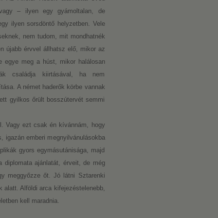
, vagy – ilyen egy gyámoltalan, de
egy ilyen sorsdöntő helyzetben. Vele
déseknek, nem tudom, mit mondhatnék
n újabb érvvel állhatsz elő, mikor az
e egye meg a húst, mikor halálosan
ták családja kiirtásával, ha nem
ítása. A német haderők körbe vannak
tt gyilkos őrült bosszútervét semmi
ól. Vagy ezt csak én kívánnám, hogy
es, igazán emberi megnyilvánulásokba
eplikák gyors egymásutánisága, majd
 diplomata ajánlatát, érveit, de még
gy meggyőzze őt. Jó látni Sztarenki
alatt. Alföldi arca kifejezéstelenebb,
letben kell maradnia.