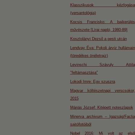
Klasszikusok kézfogása
(versantológia)
Kocsis Francisko: A bajkerülés
művészete [Lírai napló, 1980-89]
Kosztolányi Dezső a pesti utcán
Lendvay Éva: Pokoli árviz hullámain
(töredékes önéletrajz)
Levinschi Szávuly Attila
"feltámasztása"
Lokodi Imre: Egy szuszra
Magyar költészetnapi verscsokor,
2015
Máriás József: Kitépett noteszlapok
Minerva archivum – Igazság/Faclia
sajtófotóiból
Nobel 2016: Mi volt az első