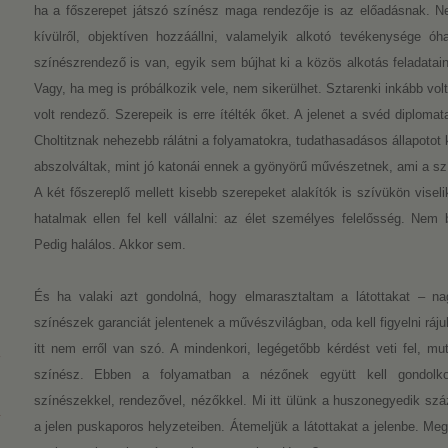
ha a főszerepet játszó színész maga rendezője is az előadásnak. N
kívülről, objektíven hozzáállni, valamelyik alkotó tevékenysége óha
színészrendező is van, egyik sem bújhat ki a közös alkotás feladatain
Vagy, ha meg is próbálkozik vele, nem sikerülhet. Sztarenki inkább volt
volt rendező. Szerepeik is erre ítélték őket. A jelenet a svéd diploma
Choltitznak nehezebb rálátni a folyamatokra, tudathasadásos állapotot 
abszolváltak, mint jó katonái ennek a gyönyörű művészetnek, ami a sz
A két főszereplő mellett kisebb szerepeket alakítók is szívükön visel
hatalmak ellen fel kell vállalni: az élet személyes felelősség. Nem 
Pedig halálos. Akkor sem.
És ha valaki azt gondolná, hogy elmarasztaltam a látottakat – n
színészek garanciát jelentenek a művészvilágban, oda kell figyelni rájuk.
itt nem erről van szó. A mindenkori, legégetőbb kérdést veti fel, mut
színész. Ebben a folyamatban a nézőnek együtt kell gondolk
színészekkel, rendezővel, nézőkkel. Mi itt ülünk a huszonegyedik száz
a jelen puskaporos helyzeteiben. Átemeljük a látottakat a jelenbe. M