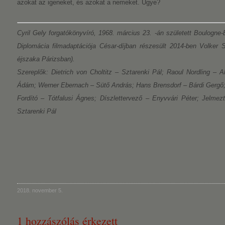
azokat az igeneket, és azokat a nemeket. Ugye?
Cyril Gely forgatókönyvíró, 1968. március 23. -án született Boulogne-B
Diplomácia filmadaptációja César-díjban részesült 2014-ben Volker 
éjszaka Párizsban).
Szereplők: Dietrich von Choltitz – Sztarenki Pál; Raoul Nordling – 
Ádám; Werner Ebernach – Sütő András; Hans Brensdorf – Bárdi Gergő
Fordító – Tótfalusi Ágnes; Díszlettervező – Enyvvári Péter; Jelme
Sztarenki Pál
2018. november 5.
1 hozzászólás érkezett