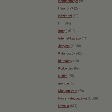
Hangoskönyv
(9)
Hány óra?
(27)
Házimozi
(19)
Hír
(994)
Interjú
(516)
Internet-kávézó
(44)
Jegyzet
(1 230)
Kalandozók
(425)
kisregény
(19)
Körkérdés
(69)
Kritika
(65)
mondás
(3)
Mondott vers
(79)
Nincs kategorizálva
(1 569)
Novella
(871)