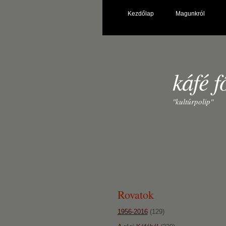
Kezdőlap
Magunkról
káfé f
"kultúrpolip"
Rovatok
1956-2016
(129)