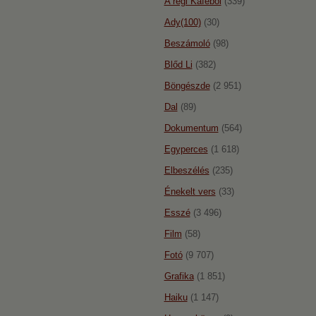
A régi Káféból
(339)
Ady(100)
(30)
Beszámoló
(98)
Blőd Li
(382)
Böngészde
(2 951)
Dal
(89)
Dokumentum
(564)
Egyperces
(1 618)
Elbeszélés
(235)
Énekelt vers
(33)
Esszé
(3 496)
Film
(58)
Fotó
(9 707)
Grafika
(1 851)
Haiku
(1 147)