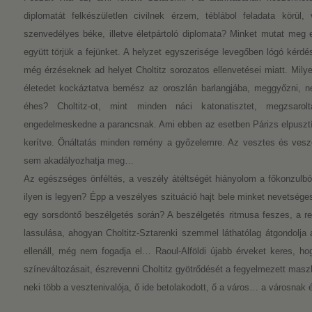
diplomatát felkészületlen civilnek érzem, téblábol feladata körül
szenvedélyes béke, illetve életpártoló diplomata? Minket mutat meg 
együtt törjük a fejünket. A helyzet egyszerisége levegőben lógó kér
még érzéseknek ad helyet Choltitz sorozatos ellenvetései miatt. Milye
életedet kockáztatva bemész az oroszlán barlangjába, meggyőzni, n
éhes? Choltitz-ot, mint minden náci katonatisztet, megzsarol
engedelmeskedne a parancsnak. Ami ebben az esetben Párizs elpuszt
kerítve. Önáltatás minden remény a győzelemre. Az vesztes és vesze
sem akadályozhatja meg…
Az egészséges önféltés, a veszély átéltségét hiányolom a főkonzulb
ilyen is legyen? Épp a veszélyes szituáció hajt bele minket nevetség
egy sorsdöntő beszélgetés során? A beszélgetés ritmusa feszes, a r
lassulása, ahogyan Choltitz-Sztarenki szemmel láthatólag átgondolja a
ellenáll, még nem fogadja el… Raoul-Alföldi újabb érveket keres, ho
színeváltozásait, észrevenni Choltitz gyötrődését a fegyelmezett maszk 
neki több a vesztenivalója, ő ide betolakodott, ő a város… a városnak é