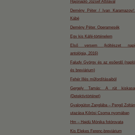
Hajónapló József Attilával
Demény Péter / Ivan Karamazov/:
Kábé
Demény Péter. Operamesék
Egy kis Káfé-történelem
Első versem (költészet napi
antológia, 2016)
Faludy György és az esőerdő (napló
és breviárium)
Fehér Illés műfordításaiból
Gergely Tamás: A rút kiskasa
(Detektivtörténet)
Gyalogúton Zanglába – Pengő Zoltán
utazása Kőrösi Csoma nyomában
Hm – Hajdú Mónika fotórovata
Kis Elekes Ferenc-breviárium