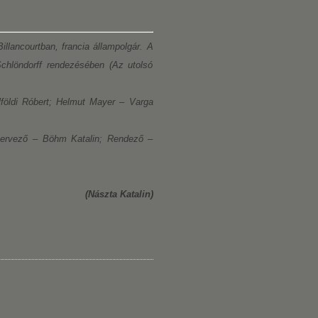
illancourtban, francia állampolgár. A
Schlöndorff rendezésében (Az utolsó
Alföldi Róbert; Helmut Mayer – Varga
;
ztervező – Böhm Katalin; Rendező –
(Nászta Katalin)