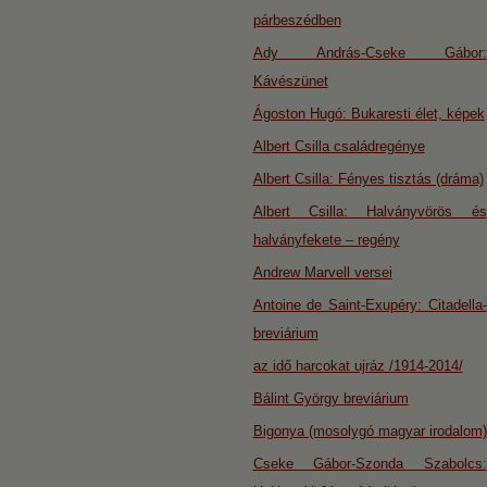
párbeszédben
Ady András-Cseke Gábor:
Kávészünet
Ágoston Hugó: Bukaresti élet, képek
Albert Csilla családregénye
Albert Csilla: Fényes tisztás (dráma)
Albert Csilla: Halványvörös és
halványfekete – regény
Andrew Marvell versei
Antoine de Saint-Exupéry: Citadella-
breviárium
az idő harcokat ujráz /1914-2014/
Bálint György breviárium
Bigonya (mosolygó magyar irodalom)
Cseke Gábor-Szonda Szabolcs: