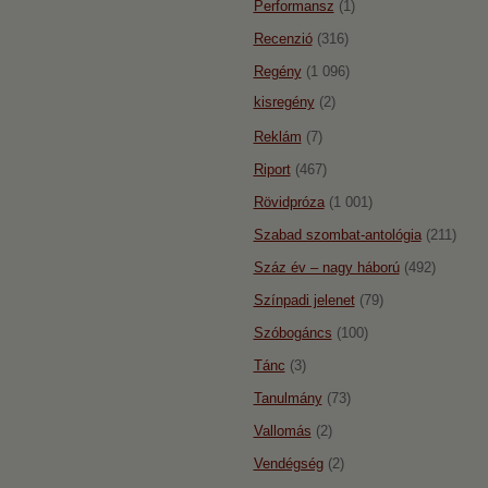
Performansz
(1)
Recenzió
(316)
Regény
(1 096)
kisregény
(2)
Reklám
(7)
Riport
(467)
Rövidpróza
(1 001)
Szabad szombat-antológia
(211)
Száz év – nagy háború
(492)
Színpadi jelenet
(79)
Szóbogáncs
(100)
Tánc
(3)
Tanulmány
(73)
Vallomás
(2)
Vendégség
(2)