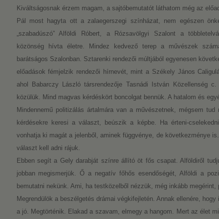
Kiváltságosnak érzem magam, a sajtóbemutatót láthatom még az előadá
Pál most hagyta ott a zalaegerszegi színházat, nem egészen önké
„szabadúszó” Alföldi Róbert, a Rózsavölgyi Szalont a többletelv
közönség hívta életre. Mindez kedvező terep a művészek számá
barátságos Szalonban. Sztarenki rendezői múltjából egyenesen követk
előadások fémjelzik rendezői hírnevét, mint a Székely János Caligul
ahol Babarczy László társrendezője Tasnádi István Közellenség c. 
közülük. Mind magvas kérdéskört boncolgat bennük. A hatalom és egyé
Mindennemű politizálás ártalmára van a művészetnek, mégsem tud m
kérdésekre keresi a választ, beúszik a képbe. Ha érteni-cseleked
vonhatja ki magát a jelenből, aminek függvénye, de következménye is. 
választ kell adni rájuk.
Ebben segít a Gely darabját színre állító öt fős csapat. Alföldiről tud
jobban megismerjük. Ő a negatív főhős esendőségét, Alföldi a pozit
bemutatni nekünk. Ami, ha testközelből nézzük, még inkább megérint, pr
Megrendülök a beszélgetés drámai végkifejletén. Annak ellenére, hogy
a jó. Megtörténik. Elakad a szavam, elmegy a hangom. Mert az élet min