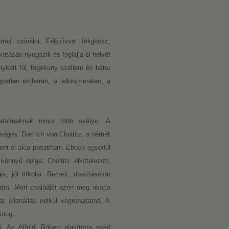
mit csinálni. Félszívvel féligkész,
otásán nyugszik és foglalja el helyét
yitott fül, fogékony szellem és bátor
gyetlen emberen, a lelkiismereten, a
atalmaknak nincs több esélye. A
éges. Dietrich von Choltitz, a német
ent el akar pusztítani. Ebben egyedül
önnyű dolga. Choltitz elkötelezett,
 jól titkolja. Remek, utasításokat
tra. Mert családját azért meg akarja
t ellenállás nélkül végrehajtatná. A
inog.
. Az Alföldi Róbert alakította svéd