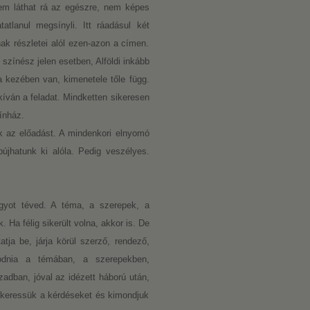
em láthat rá az egészre, nem képes
tatlanul megsínyli. Itt ráadásul két
ak részletei alól ezen-azon a címen.
 színész jelen esetben, Alföldi inkább
ta kezében van, kimenetele tőle függ.
kíván a feladat. Mindketten sikeresen
ínház.
ik az előadást. A mindenkori elnyomó
bújhatunk ki alóla. Pedig veszélyes.
agyot téved. A téma, a szerepek, a
 Ha félig sikerült volna, akkor is. De
atja be, járja körül szerző, rendező,
odnia a témában, a szerepekben,
adban, jóval az idézett háború után,
egkeressük a kérdéseket és kimondjuk