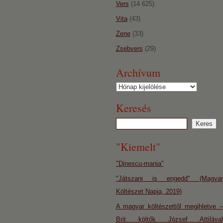
Vers
(14 625)
Vita
(43)
Zene
(33)
Zsebvers
(29)
Archívum
Archívum
Keresés
"Kiemelt"
"Dinescu-mania"
"Játszani is engedd" (Magyar
Költészet Napja, 2019)
A magyar költészettől megihletve –
Brit költők József Attilával