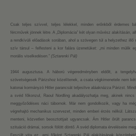
Csak teljes szívvel, teljes lélekkel, minden erőnkből érdemes bár
fércművek jönnek létre. A „Diplomácia” két olyan művész alakításán, alk
a rendkívüli előadások sorában, ahol a szövegen túl a helyzethez illő n
szív társul – felfesteni a kor falára üzenetüket: „mi minden múlik e
morális viselkedésen.”
(Sztarenki Pál)
1944 augusztusa. A háború végeredményben eldőlt, a tengelyh
szövetségesek Párizshoz közelítenek, a csata végkimenetele nem kéts
katonai kormányzó Hitler parancsát teljesítve aláaknázza Párizst. Mind
a svéd főkonzul, Raoul Nordling akadályozhatja meg, akinek nincs k
meggyőződéses náci tábornok. Már nem gondolkozik, vagy ha mégis,
végrehajtó mechanikus szervezet, minden emberi érzés nélkül. Látsza
menteni, közvetlen beosztottjait ugyancsak. Ám Hitler őrült parancsá
szituáció drámai, sorsok fölött döntő. A svéd diplomata érveléseire meg
Feszült vita ez, ami főként Sztarenki Pál alakításának köszönhető