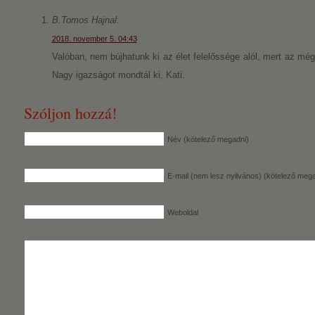
B.Tomos Hajnal
:
2018. november 5. 04:43
Valóban, nem bújhatunk ki az élet felelőssége alól, mert az mé
Nagy igazságot mondtál ki, Kati.
Szóljon hozzá!
Név (kötelező megadni)
E-mail (nem lesz nyilvános) (kötelező mega
Weboldal