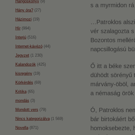
Hangoskönyv
(9)
s a myrmidon rá
Hány óra?
(27)
Házimozi
(19)
…Patroklos alszi
Hír
(994)
vér szalagozta s
Interjú
(516)
Bozontos mellérő
Internet-kávézó
(44)
napcsillogású bü
Jegyzet
(1 230)
Kalandozók
(425)
Ő itt a béke szen
kisregény
(19)
dühödt sörényű t
Körkérdés
(69)
márvány-öböl, a
Kritika
(65)
a némaság örök 
mondás
(3)
Ó, Patroklos nem
Mondott vers
(79)
bár birtokáért bő
Nincs kategorizálva
(1 569)
homoksebezte, h
Novella
(871)