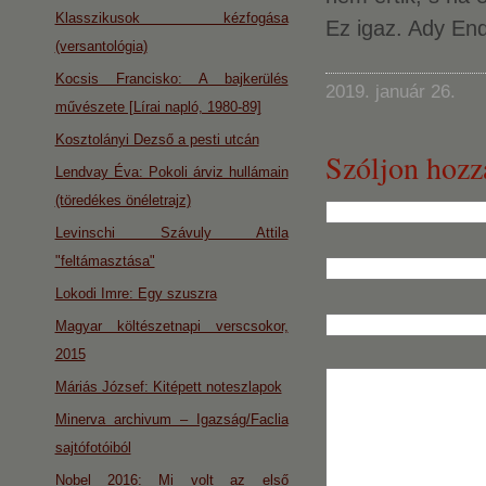
Klasszikusok kézfogása
Ez igaz. Ady End
(versantológia)
Kocsis Francisko: A bajkerülés
2019. január 26.
művészete [Lírai napló, 1980-89]
Kosztolányi Dezső a pesti utcán
Szóljon hozz
Lendvay Éva: Pokoli árviz hullámain
(töredékes önéletrajz)
Levinschi Szávuly Attila
"feltámasztása"
Lokodi Imre: Egy szuszra
Magyar költészetnapi verscsokor,
2015
Máriás József: Kitépett noteszlapok
Minerva archivum – Igazság/Faclia
sajtófotóiból
Nobel 2016: Mi volt az első