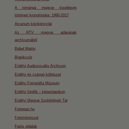
A romániai magyar kisebbség
történeti kronológiája: 1990-2017
Arcanum kézikönyvtár
Az RTV magyar adásának
archívumából
Babel Matrix
Bigpikcsör
Erdélyi Audiovizuális Archivum
Erdélyi és csángó költészet
Erdélyi Fotográfia Múzeum
Erdélyi fürdők – képeslapokon
Erdélyi Magyar Szótörténeti Tár
Fortepan.hu
Fotóművészet
Fotós oldalak