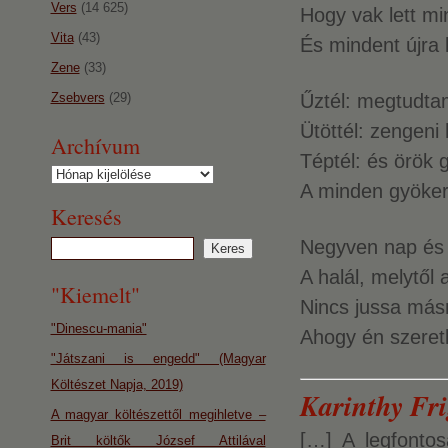
Vers
(14 625)
Hogy vak lett min
Vita
(43)
És mindent újra 
Zene
(33)
Űztél: megtudta
Zsebvers
(29)
Ütöttél: zengeni
Archívum
Téptél: és örök
Archívum
A minden gyöker
Keresés
Negyven nap és n
A halál, melytől 
"Kiemelt"
Nincs jussa más
"Dinescu-mania"
Ahogy én szeretl
"Játszani is engedd" (Magyar
Költészet Napja, 2019)
Karinthy Fri
A magyar költészettől megihletve –
[…] A legfonto
Brit költők József Attilával