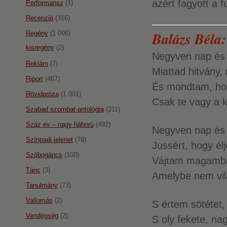
azért fagyott a 
Performansz
(1)
Recenzió
(316)
Balázs Béla
Regény
(1 096)
kisregény
(2)
Negyven nap és 
Reklám
(7)
Miattad hitvány
Riport
(467)
És mondtam, hog
Rövidpróza
(1 001)
Csak te vagy a k
Szabad szombat-antológia
(211)
Száz év – nagy háború
(492)
Negyven nap és 
Színpadi jelenet
(79)
Jussért, hogy élj
Szóbogáncs
(100)
Vájtam magamba,
Tánc
(3)
Amelybe nem vil
Tanulmány
(73)
Vallomás
(2)
S értem sötétet,
Vendégség
(2)
S oly fekete, nag