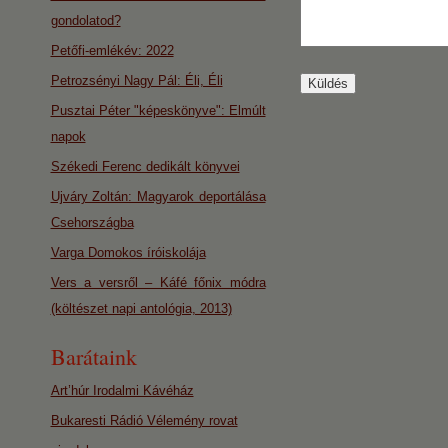
gondolatod?
Petőfi-emlékév: 2022
Petrozsényi Nagy Pál: Éli, Éli
Pusztai Péter "képeskönyve": Elmúlt
napok
Székedi Ferenc dedikált könyvei
Ujváry Zoltán: Magyarok deportálása
Csehországba
Varga Domokos íróiskolája
Vers a versről – Káfé főnix módra
(költészet napi antológia, 2013)
Barátaink
Art’húr Irodalmi Kávéház
Bukaresti Rádió Vélemény rovat