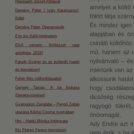
Hajónapló József Attilával
amelyet a költő
Demény Péter / Ivan Karamazov/:
fölött látja szárn
Kábé
És mindez igen 
Demény Péter. Operamesék
alapjában és ön
Egy kis Káfé-történelem
csináló költőhöz.
Első versem (költészet napi
mű, hanem az em
antológia, 2016)
nyilvánvaló – é
Faludy György és az esőerdő (napló
miértünk van az 
és breviárium)
alkossunk határta
Fehér Illés műfordításaiból
hogy csodálatos
Gergely Tamás: A rút kiskasa
(Detektivtörténet)
dicsőség része
Gyalogúton Zanglába – Pengő Zoltán
ragyogó tükrét
utazása Kőrösi Csoma nyomában
önönmagát.
Hm – Hajdú Mónika fotórovata
Ady Endre azt ír
Kis Elekes Ferenc-breviárium
nem értik, s ha é