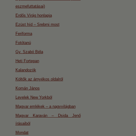
eszmefuttatásai)
Erdős Virág honlapja
Ezüst híd – Srebrni most
Feriforma
Fotótanú
Gy. Szabó Béla
Heti Fortepan
Kalandozók
Költők az árnyékos oldalról
Komán János
Levelek New Yorkból
Magyar emlékek – a nagyvilágban
Magyar Karaván – Dsida Jenő
írásaiból
Mondat