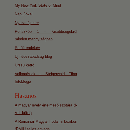
My New York State of Mind
Napi Jókai
Nyelvmájszter
Periszkóp 1 – Kisebbségekről
minden mennyiségben
Petőfi-emlékév
Új népszabadság blog
Urszu kettő
Vallomás-ok – Steigerwald Tibor
fotóblogja
Hasznos
A magyar nyelv értelmező szótára (I-
VII. kötet)
A Romániai Magyar Irodalmi Lexikon
(RMIL) teljes anyaga