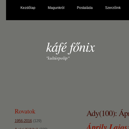
Kezdőlap
Magunkról
Postaláda
Szerzőink
káfé főnix
"kultúrpolip"
Rovatok
Ady(100): Ápri
1956-2016
(129)
Áprily Lajos: