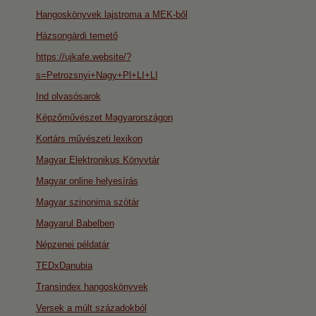
Hangoskönyvek lajstroma a MEK-ből
Házsongárdi temető
https://ujkafe.website/?
s=Petrozsnyi+Nagy+Pl+LI+LI
Ind olvasósarok
Képzőművészet Magyarországon
Kortárs művészeti lexikon
Magyar Elektronikus Könyvtár
Magyar online helyesírás
Magyar szinonima szótár
Magyarul Babelben
Népzenei példatár
TEDxDanubia
Transindex hangoskönyvek
Versek a múlt századokból