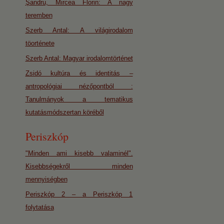
Şandru, Mircea Florin: A nagy
teremben
Szerb Antal: A világirodalom
töorténete
Szerb Antal: Magyar irodalomtörténet
Zsidó kultúra és identitás –
antropológiai nézőpontból :
Tanulmányok a tematikus
kutatásmódszertan köréből
Periszkóp
"Minden ami kisebb valaminél".
Kisebbségekről minden
mennyiségben
Periszkóp 2 – a Periszkóp 1
folytatása