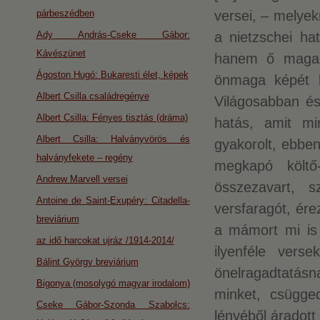
párbeszédben
versei, – melyek
Ady András-Cseke Gábor:
a nietzschei hat
Kávészünet
hanem ő maga, 
Ágoston Hugó: Bukaresti élet, képek
önmaga képét bá
Albert Csilla családregénye
Világosabban és
Albert Csilla: Fényes tisztás (dráma)
hatás, amit mi
Albert Csilla: Halványvörös és
gyakorolt, ebben
halványfekete – regény
megkapó költő-k
Andrew Marvell versei
összezavart, 
Antoine de Saint-Exupéry: Citadella-
versfaragót, ére
breviárium
a mámort mi is
az idő harcokat ujráz /1914-2014/
ilyenféle ver
Bálint György breviárium
önelragadtatás
Bigonya (mosolygó magyar irodalom)
minket, csügge
Cseke Gábor-Szonda Szabolcs:
lényéből áradott