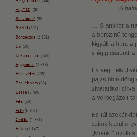
A régi Káféból
(339)
A halo
Ady(100)
(30)
Beszámoló
(98)
… S amikor a na
Blőd Li
(382)
a borszínű tenge
Böngészde
(2 951)
kigyúlt a harc a
Dal
(89)
s égig csapott a 
Dokumentum
(564)
Egyperces
(1 618)
És vég nélkül vi
Elbeszélés
(235)
pajzs öble döng
Énekelt vers
(33)
zivatarától sírva
Esszé
(3 496)
a vérbegázolt t
Film
(58)
Fotó
(9 707)
És túl szekér-dö
Grafika
(1 851)
szitok közül a g
Haiku
(1 147)
„Mienk!” üvölti s