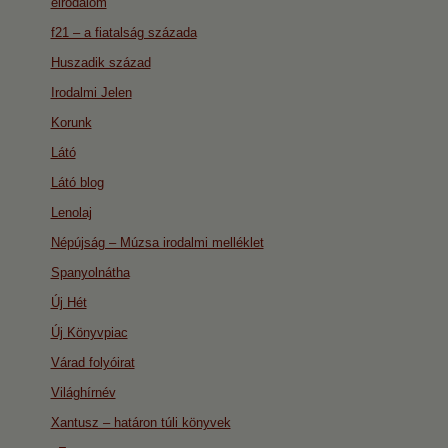
eirodalom
f21 – a fiatalság százada
Huszadik század
Irodalmi Jelen
Korunk
Látó
Látó blog
Lenolaj
Népújság – Múzsa irodalmi melléklet
Spanyolnátha
Új Hét
Új Könyvpiac
Várad folyóirat
Világhírnév
Xantusz – határon túli könyvek