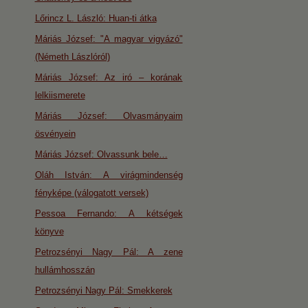
Lőrincz L. László: Huan-ti átka
Máriás József: "A magyar vigyázó"
(Németh Lászlóról)
Máriás József: Az iró – korának
lelkiismerete
Máriás József: Olvasmányaim
ösvényein
Máriás József: Olvassunk bele…
Oláh István: A virágmindenség
fényképe (válogatott versek)
Pessoa Fernando: A kétségek
könyve
Petrozsényi Nagy Pál: A zene
hullámhosszán
Petrozsényi Nagy Pál: Smekkerek