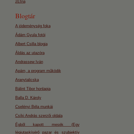
zEtna
Blogtár
A jódeménység foka
Ádám Gyula fotói
Albert Csilla blogja
Áldás az utazóra
Andrassew Iván
Apám, a program működik
Aranytalicska
Bálint Tibor honlapja
Balla D. Károly
Cselényi Béla munkái
Csíki András szerzői oldala
Égből kapott mesék (Egy
légiutaskísérő pazar és szubjektív