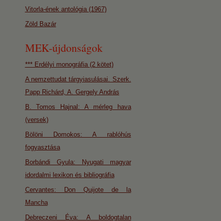
Vitorla-ének antológia (1967)
Zöld Bazár
MEK-újdonságok
*** Erdélyi monográfia (2 kötet)
A nemzettudat tárgyiasulásai. Szerk.
Papp Richárd, A. Gergely András
B. Tomos Hajnal: A mérleg hava
(versek)
Bölöni Domokos: A rablóhús
fogyasztása
Borbándi Gyula: Nyugati magyar
idordalmi lexikon és bibliográfia
Cervantes: Don Quijote de la
Mancha
Debreczeni Éva: A boldogtalan