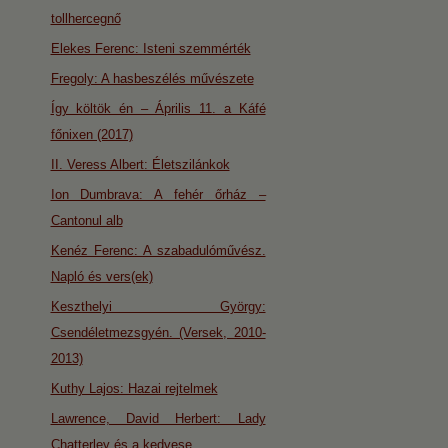
tollhercegnő
Elekes Ferenc: Isteni szemmérték
Fregoly: A hasbeszélés művészete
Így költök én – Április 11. a Káfé
főnixen (2017)
II. Veress Albert: Életszilánkok
Ion Dumbrava: A fehér őrház –
Cantonul alb
Kenéz Ferenc: A szabadulóművész.
Napló és vers(ek)
Keszthelyi György:
Csendéletmezsgyén. (Versek, 2010-
2013)
Kuthy Lajos: Hazai rejtelmek
Lawrence, David Herbert: Lady
Chatterley és a kedvese