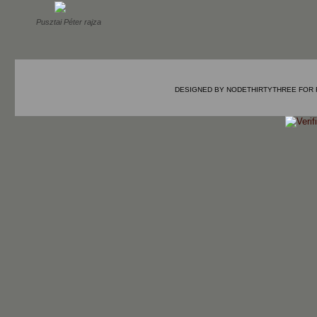
Pusztai Péter rajza
DESIGNED BY
NODETHIRTYTHREE
FOR