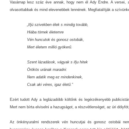
Vasárnap lesz száz éve annak, hogy nem él Ady Endre. A versei, 
olvasottabbak és mind elevenebbek lennének. Megfiatalítják a szívünket,
„Ifjú szivekben élek s mindig tovább,
Hiába törnek életemre
Vén huncutok és gonosz ostobák,
Mert életem millió gyökerű.
Szent lázadások, vágyak s ifju hitek
Örökös urának maradni:
Nem adatik meg ez mindenkinek,
Csak aki véres, igaz életű.”
Ezért tudott Ady a leglázadóbb költőnk és legérzékenyebb publicistánk
Mert nem bírta elviselni a hazugságot, a részvétlenséget, az úri dölyföt
Az önkényuralmi rendszerek vén huncutjai és gonosz ostobái nem