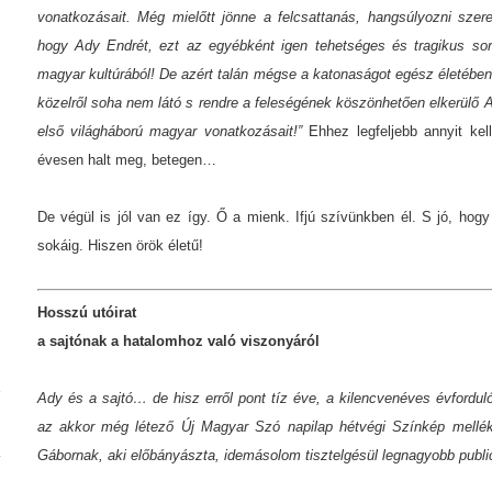
vonatkozásait. Még mielőtt jönne a felcsattanás, hangsúlyozni sze
hogy Ady Endrét, ezt az egyébként igen tehetséges és tragikus sor
magyar kultúrából! De azért talán mégse a katonaságot egész életében 
közelről soha nem látó s rendre a feleségének köszönhetően elkerülő 
első világháború magyar vonatkozásait!”
Ehhez legfeljebb annyit kel
évesen halt meg, betegen…
De végül is jól van ez így. Ő a mienk. Ifjú szívünkben él. S jó, hogy
sokáig. Hiszen örök életű!
Hosszú utóirat
a sajtónak a hatalomhoz való viszonyáról
Ady és a sajtó… de hisz erről pont tíz éve, a kilencvenéves évfordul
az akkor még létező Új Magyar Szó napilap hétvégi Színkép mellé
Gábornak, aki előbányászta, idemásolom tisztelgésül legnagyobb publi