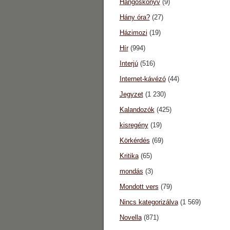
Hangoskönyv
(9)
Hány óra?
(27)
Házimozi
(19)
Hír
(994)
Interjú
(516)
Internet-kávézó
(44)
Jegyzet
(1 230)
Kalandozók
(425)
kisregény
(19)
Körkérdés
(69)
Kritika
(65)
mondás
(3)
Mondott vers
(79)
Nincs kategorizálva
(1 569)
Novella
(871)