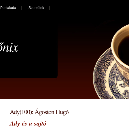
Postaláda
Szerzőink
őnix
Ady(100): Ágoston Hugó
Ady és a sajtó