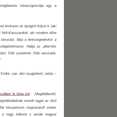
tségbeesés intranzigenciája egy a
ul érvényes az újságíró Adyra is (aki
 férfi-Kasszandrát, aki mindent előre
 távozást, látja a lerészegedéskor a
lágértelmezés. Hallja az „állat-hős
st. Félti szerelmét. Félti nemzetét,
”
ndre, van, akit nyugtalanít, netán –
sőben le bírta írni
: „
Megdöbbentő,
pjobboldalinak mondó tagjai az első
által készpénzen megvásárolt ember
ik a nagy háborút s annak magyar