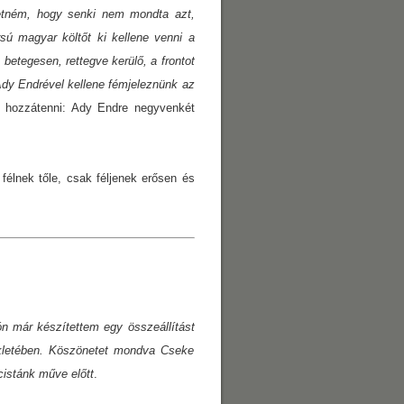
retném, hogy senki nem mondta azt,
sú magyar költőt ki kellene venni a
betegesen, rettegve kerülő, a frontot
Ady Endrével kellene fémjeleznünk az
l hozzátenni: Ady Endre negyvenkét
 félnek tőle, csak féljenek erősen és
ón már készítettem egy összeállítást
kletében. Köszönetet mondva Cseke
cistánk műve előtt
.