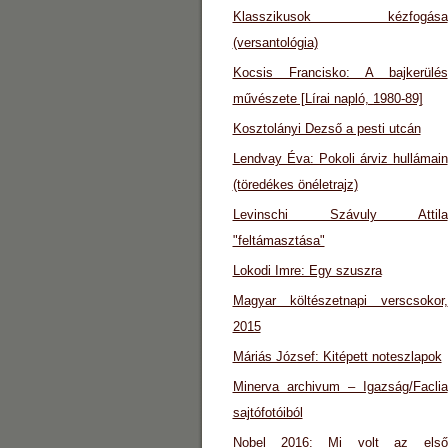
Klasszikusok kézfogása
(versantológia)
Kocsis Francisko: A bajkerülés
művészete [Lírai napló, 1980-89]
Kosztolányi Dezső a pesti utcán
Lendvay Éva: Pokoli árviz hullámain
(töredékes önéletrajz)
Levinschi Szávuly Attila
"feltámasztása"
Lokodi Imre: Egy szuszra
Magyar költészetnapi verscsokor,
2015
Máriás József: Kitépett noteszlapok
Minerva archivum – Igazság/Faclia
sajtófotóiból
Nobel 2016: Mi volt az első