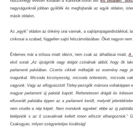
huszonnégy évesen korában a Kanonok-soron tett
kis sétájáért bört
nagyságunknál jobban gyűlölik és megfojtanák az egyik oldalon, iste
másik oldalon.
Az „egyik” oldalon az önkény urai vannak, a sajtópropagandistáikkal, la
cinkosai a szabad, független sajtó felszámolásában. Őket nagyon nem
Érdemes már a stílusa miatt idézni, nem csak az áthallásai miatt,
A 
első sorait
„Az újságírók nagy dolgot csinálnak abból, hogy ők lak
parlamenti palotában. Cicerós cikkek méltatják ez esemény nagy je
magunkat. Micsoda kicsinyesség, micsoda önlenézés, micsoda vak
vagyunk. Vagy az elfogyasztott Törley-pezsgők mámora voltaképpen 
magyar parlament új palotát kapott. Rettenetesen drágát és kétese
elfuserált palotába éppen az a parlament került, melynél jelentékte
nem viselte a nép képét. Nem mondunk egyebet: ebbe az új palotába 
belépniök s az ő szavaiknak kellett innen először elhangozniok.
” G
Csakugyan, milyen szégyenteljes kiváltság!