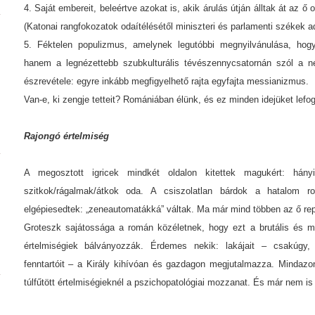
4. Saját embereit, beleértve azokat is, akik árulás útján álltak át az ő 
(Katonai rangfokozatok odaítélésétől miniszteri és parlamenti székek 
5. Féktelen populizmus, amelynek legutóbbi megnyilvánulása, hogy
hanem a legnézettebb szubkulturális tévészennycsatornán szól a né
észrevétele: egyre inkább megfigyelhető rajta egyfajta messianizmus.
Van-e, ki zengje tetteit? Romániában élünk, és ez minden idejüket lefogl
Rajongó értelmiség
A megosztott igricek mindkét oldalon kitettek magukért: hány
szitkok/rágalmak/átkok oda. A csiszolatlan bárdok a hatalom r
elgépiesedtek: „zeneautomatákká” váltak. Ma már mind többen az ő reper
Groteszk sajátossága a román közéletnek, hogy ezt a brutális és 
értelmiségiek bálványozzák. Érdemes nekik: lakájait – csakúgy,
fenntartóit – a Király kihívóan és gazdagon megjutalmazza. Mindazo
túlfűtött értelmiségieknél a pszichopatológiai mozzanat. És már nem is 