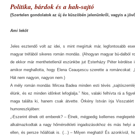
Politika, bárdok és a hah-sajtó
(Szertelen gondolatok az új év küszöbén jelenünkről, vagyis a jövő
Ami leköt
Jeles esztendő volt az idei, s mint megírtuk már, legfontosabb esem
magyar tréfából sikeres román mondás. (Ahogyan magyar bú-dalból ro
de ekkor már menthetetlenül eszünkbe jut Esterházy Péter kérdése i
amikor meghallotta, hogy Elena Ceauşescu szerette a románcokat: 
Hát nem nagyon, nagyon nem.)
A mély román mondás Mircea Badea minden esti tévés „sajtószemlé
élünk, és ez minden időnket lefoglalja.” Nos, valaki felhívta rá a fi
maga találta ki, hanem csak átvette. Örkény István írja Visszatér
humoreszkjében:
„-Eszerint élnek ott emberek? – Élnek, mégpedig kellemes meglepet
alkalmazkodtak a nagy hőmérsékleti ingadozásokhoz és más helyi 
ellen, és persze hőállóak is. (…) – Milyen megható! És azonkívül, h