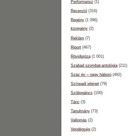
Performansz
(1)
Recenzió
(316)
Regény
(1 096)
kisregény
(2)
Reklám
(7)
Riport
(467)
Rövidpróza
(1 001)
Szabad szombat-antológia
(211)
Száz év – nagy háború
(492)
Színpadi jelenet
(79)
Szóbogáncs
(100)
Tánc
(3)
Tanulmány
(73)
Vallomás
(2)
Vendégség
(2)