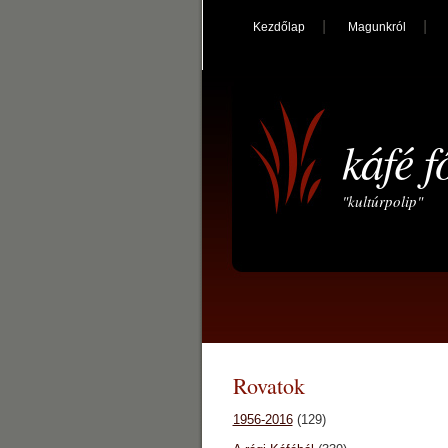
Kezdőlap
Magunkról
káfé f
"kultúrpolip"
Rovatok
1956-2016
(129)