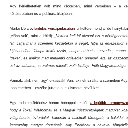
Ady kérlelhetetlen volt mind cikkeiben, mind verseiben – a ké
költészetében és a publicisztikájában.
Markó Béla
évfordulós versajánlásában
a költőre mondja, de hiánytalan
„előbb volt”, mint a költő):
„Nekünk kell jól olvasni ezt a kétségbeesett
lát. Látja már a szerelem kezdetekor a véget, látja az érkezéskor a
kijózanodást. Csupa költői izzás, csupa emberi szenvedés, csupa vi
igéket”, és amikor még mindenki önfeledten ünnepel, érzi az összeomlá
ezt az „utálatos, szerelmes nációt”. Félti Erdélyt. Félti Magyarországot.
Vannak, akik nem „így” olvassák! Van, akinek szálka a szemében Ady E
jobb esetben – eszébe juttatja a lelkiismeret nevű izét.
Egy irodalomtörténész három hónappal ezelőtt
a legfőbb kormányszóc
hogy a Tokaji Írótábornak és a Magyar Írószövetségnek magukat közé
világháborús évfordulók kapcsán a baloldalt támogató, a baloldal 
keresztény magyar típusának, Ady Endrének a nevével fémjelz