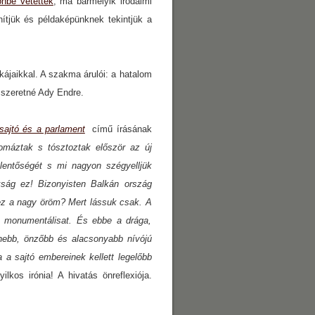
önbe vetették
, ma bármelyik irodalmi
nítjük és példaképünknek tekintjük a
kájaikkal. A szakma árulói: a hatalom
 szeretné Ady Endre.
sajtó és a parlament
című írásának
omáztak s tósztoztak először az új
lentőségét s mi nagyon szégyelljük
ság ez! Bizonyisten Balkán ország
ez a nagy öröm? Mert lássuk csak. A
n monumentálisat. És ebbe a drága,
lenebb, önzőbb és alacsonyabb nívójú
a sajtó embereinek kellett legelőbb
yilkos irónia! A hivatás önreflexiója.