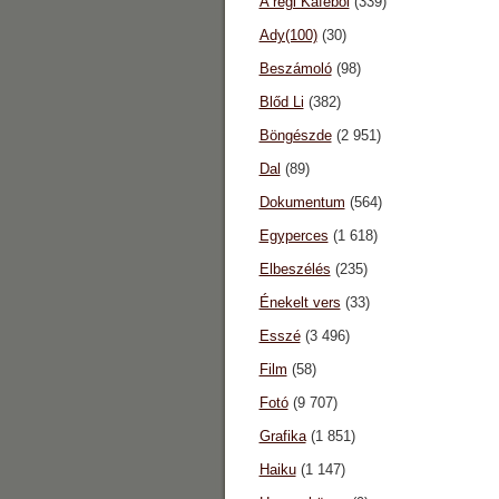
A régi Káféból
(339)
Ady(100)
(30)
Beszámoló
(98)
Blőd Li
(382)
Böngészde
(2 951)
Dal
(89)
Dokumentum
(564)
Egyperces
(1 618)
Elbeszélés
(235)
Énekelt vers
(33)
Esszé
(3 496)
Film
(58)
Fotó
(9 707)
Grafika
(1 851)
Haiku
(1 147)