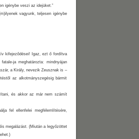
n igénybe veszi az idejüket.”
(m)ilyenek vagyunk, teljesen igénybe
v kifejeződései! Igaz, ezt ő fordítva
fatale-ja meghatározta: mindnyájan
ár, a Király, nevezik Zeusznak is –
zetéstől az alkotmányszegésig bármit
rítani, és akkor az már nem számít
lja fel ellenfelei megfélemlítésére,
lis megalázást. (Miután a legyőzöttet
ehet.)