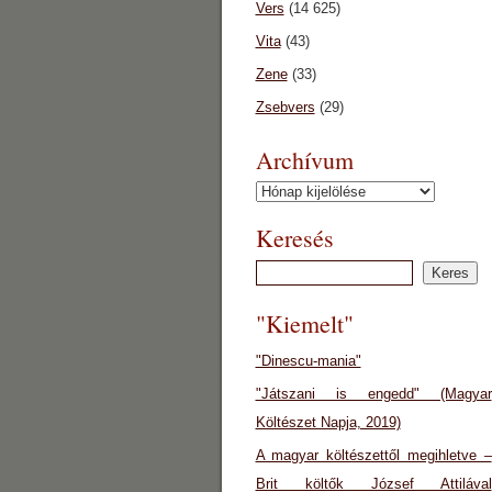
Vers
(14 625)
Vita
(43)
Zene
(33)
Zsebvers
(29)
Archívum
Archívum
Keresés
"Kiemelt"
"Dinescu-mania"
"Játszani is engedd" (Magyar
Költészet Napja, 2019)
A magyar költészettől megihletve –
Brit költők József Attilával