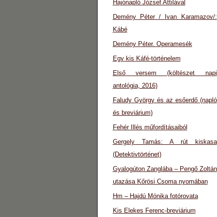
Hajónapló József Attilával
Demény Péter / Ivan Karamazov/:
Kábé
Demény Péter. Operamesék
Egy kis Káfé-történelem
Első versem (költészet napi
antológia, 2016)
Faludy György és az esőerdő (napló
és breviárium)
Fehér Illés műfordításaiból
Gergely Tamás: A rút kiskasa
(Detektivtörténet)
Gyalogúton Zanglába – Pengő Zoltán
utazása Kőrösi Csoma nyomában
Hm – Hajdú Mónika fotórovata
Kis Elekes Ferenc-breviárium