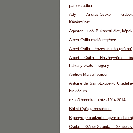
párbeszédben
Ady András-Cseke Gábor:
Kávészünet
Ágoston Hugó: Bukaresti élet, képek
Albert Csilla családregénye
Albert Csilla: Fényes tisztás (dráma)
Albert Csilla: Halványvörös és
halványfekete – regény
Andrew Marvell versei
Antoine de Saint-Exupéry: Citadella-
breviárium
az idő harcokat ujráz /1914-2014/
Bálint György breviárium
Bigonya (mosolygó magyar irodalom)
Cseke Gábor-Szonda Szabolcs: