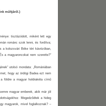
nk múltjáról.)
énye: tisztázódott, miként lett egy
mán románc szok lenni, és fordítva;
s a kolozsvári Béke téri kávézóban,
„És a magyaroncokat nem szerette?”
jének” utolsó mondata: „Romániában
gyelmet, hogy az ördögi Badea ezt nem
t a földre a magyar holdrakéta című
ésemre magyar emberek, akik már jól
adottságokhoz. Megedződtek a hideg
ogy magyarok, mivel foglalkoznak? –