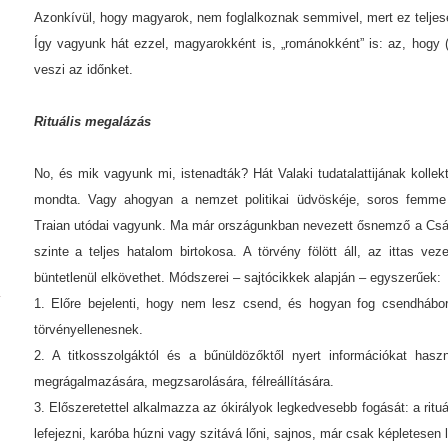
Azonkívül, hogy magyarok, nem foglalkoznak semmivel, mert ez teljese
Így vagyunk hát ezzel, magyarokként is, „románokként” is: az, hogy 
veszi az időnket.
Rituális megalázás
No, és mik vagyunk mi, istenadták? Hát Valaki tudatalattijának kollektí
mondta. Vagy ahogyan a nemzet politikai üdvöskéje, soros femme 
Traian utódai vagyunk. Ma már országunkban nevezett ősnemző a Csász
szinte a teljes hatalom birtokosa. A törvény fölött áll, az ittas ve
büntetlenül elkövethet. Módszerei – sajtócikkek alapján – egyszerűek:
1. Előre bejelenti, hogy nem lesz csend, és hogyan fog csendhábo
törvényellenesnek.
2. A titkosszolgáktól és a bűnüldözőktől nyert információkat haszná
megrágalmazására, megzsarolására, félreállítására.
3. Előszeretettel alkalmazza az ókirályok legkedvesebb fogását: a rituá
lefejezni, karóba húzni vagy szitává lőni, sajnos, már csak képletesen l