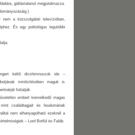
oldalára, gátlástalanul megjutalmazza.
adományozásáig.)
 nem a közszolgálati televízióban,
phez. És egy politológus legutóbbi
alja.
ingert keltő dicshimnuszok ide –
obotjának minősítésében maguk is
toárját futtatják.
műveletlen embert kiemelkedő magas
 mint családtagjait és feudumának
náltal nem elhanyagolható ezeknél a
értelmiségiek – Lord Botfül és Faláb.