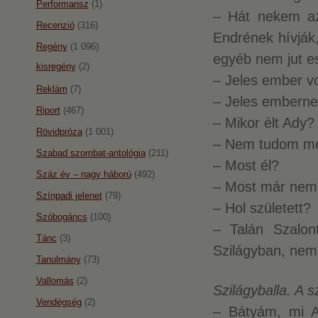
Performansz
(1)
– Hát nekem az
Recenzió
(316)
Endrének hívják,
Regény
(1 096)
egyéb nem jut 
kisregény
(2)
– Jeles ember vo
Reklám
(7)
– Jeles embern
Riport
(467)
– Mikor élt Ady?
Rövidpróza
(1 001)
– Nem tudom m
Szabad szombat-antológia
(211)
– Most él?
Száz év – nagy háború
(492)
– Most már nem 
Színpadi jelenet
(79)
– Hol született?
Szóbogáncs
(100)
– Talán Szalo
Tánc
(3)
Szilágyban, ne
Tanulmány
(73)
Vallomás
(2)
Szilágyballa. A 
Vendégség
(2)
– Bátyám, mi 