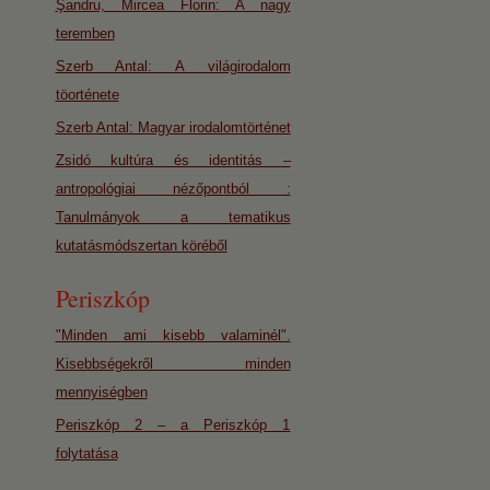
Şandru, Mircea Florin: A nagy
teremben
Szerb Antal: A világirodalom
töorténete
Szerb Antal: Magyar irodalomtörténet
Zsidó kultúra és identitás –
antropológiai nézőpontból :
Tanulmányok a tematikus
kutatásmódszertan köréből
Periszkóp
"Minden ami kisebb valaminél".
Kisebbségekről minden
mennyiségben
Periszkóp 2 – a Periszkóp 1
folytatása