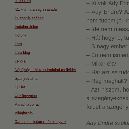
eirodalom
– Ki volt Ady En
f21 – a fiatalság százada
– Ady Endre? Az
Huszadik század
nem tudom jól kif
Irodalmi Jelen
– Ide nem messzi
Korunk
– Hát hogyne, t
Látó
– S nagy ember 
Látó blog
– Én nem ismer
Lenolaj
– Mikor élt?
Népújság – Múzsa irodalmi melléklet
– Hát azt se tud
Spanyolnátha
– Rég meghalt?
Új Hét
– Azt hiszem, ho
Új Könyvpiac
a szegényeknek,
Várad folyóirat
földet a szegény
Világhírnév
Xantusz – határon túli könyvek
Ady Endre szülő