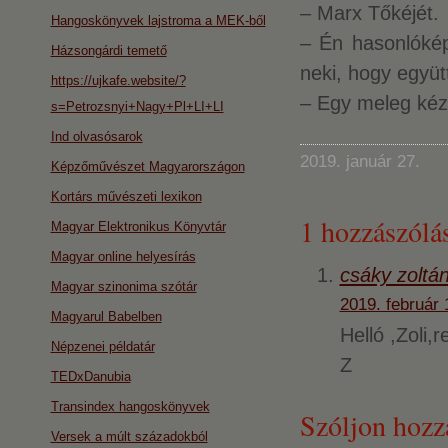
– Marx Tőkéjét.
Hangoskönyvek lajstroma a MEK-ből
– Én hasonlókép
Házsongárdi temető
neki, hogy együt
https://ujkafe.website/?
– Egy meleg kézf
s=Petrozsnyi+Nagy+Pl+LI+LI
Ind olvasósarok
2019. január 27.
Képzőművészet Magyarországon
Kortárs művészeti lexikon
1 hozzászólás
Magyar Elektronikus Könyvtár
Magyar online helyesírás
csáky zoltá
Magyar szinonima szótár
2019. február 
Magyarul Babelben
Helló ,Zoli,
Népzenei példatár
Z
TEDxDanubia
Transindex hangoskönyvek
Szóljon hozz
Versek a múlt századokból