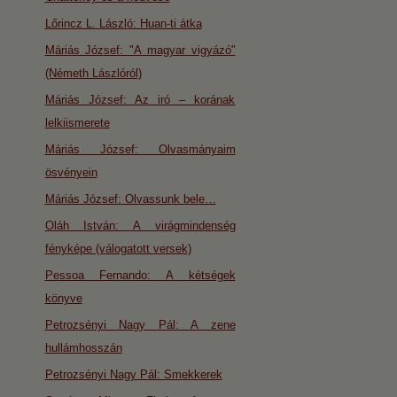
Lőrincz L. László: Huan-ti átka
Máriás József: "A magyar vigyázó"
(Németh Lászlóról)
Máriás József: Az iró – korának
lelkiismerete
Máriás József: Olvasmányaim
ösvényein
Máriás József: Olvassunk bele…
Oláh István: A virágmindenség
fényképe (válogatott versek)
Pessoa Fernando: A kétségek
könyve
Petrozsényi Nagy Pál: A zene
hullámhosszán
Petrozsényi Nagy Pál: Smekkerek