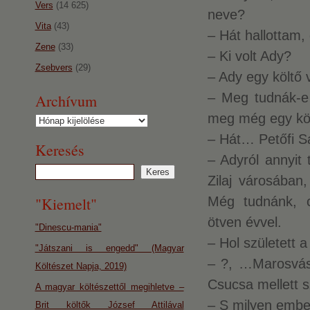
Vers
(14 625)
neve?
Vita
(43)
– Hát hallottam,
Zene
(33)
– Ki volt Ady?
Zsebvers
(29)
– Ady egy költő 
– Meg tudnák-e
Archívum
meg még egy köl
Archívum
– Hát… Petőfi S
Keresés
– Adyról annyit 
Zilaj városában
"Kiemelt"
Még tudnánk, cs
ötven évvel.
"Dinescu-mania"
– Hol született a
"Játszani is engedd" (Magyar
– ?, …Marosvás
Költészet Napja, 2019)
Csucsa mellett s
A magyar költészettől megihletve –
– S milyen embe
Brit költők József Attilával