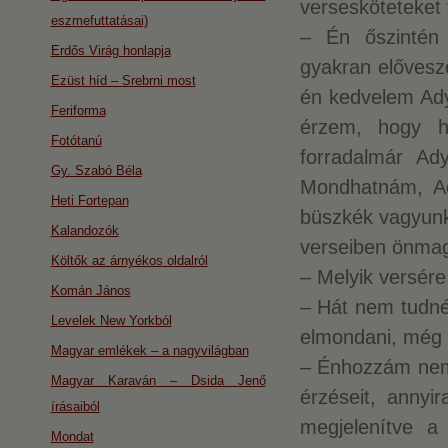
versesköteteket 
eszmefuttatásai)
– Én őszintén
Erdős Virág honlapja
gyakran elővesz
Ezüst híd – Srebrni most
én kedvelem Ad
Feriforma
érzem, hogy h
Fotótanú
forradalmár Ad
Gy. Szabó Béla
Mondhatnám, Ady
Heti Fortepan
büszkék vagyunk 
Kalandozók
verseiben önma
Költők az árnyékos oldalról
– Melyik versér
Komán János
– Hát nem tudné
Levelek New Yorkból
elmondani, még n
Magyar emlékek – a nagyvilágban
– Énhozzám nem á
Magyar Karaván – Dsida Jenő
érzéseit, annyi
írásaiból
megjelenítve a
Mondat