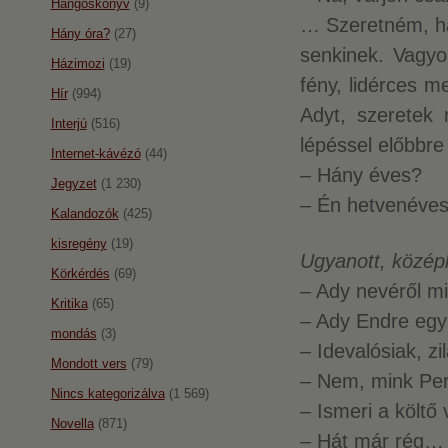
Hangoskönyv
(9)
… Szeretném, h
Hány óra?
(27)
senkinek. Vagyo
Házimozi
(19)
fény, lidérces 
Hír
(994)
Adyt, szeretek
Interjú
(516)
lépéssel előbbre 
Internet-kávézó
(44)
– Hány éves?
Jegyzet
(1 230)
– Én hetvenéves
Kalandozók
(425)
kisregény
(19)
Ugyanott, közép
Körkérdés
(69)
– Ady nevéről mi
Kritika
(65)
– Ady Endre egy 
mondás
(3)
– Idevalósiak, zi
Mondott vers
(79)
– Nem, mink Per
Nincs kategorizálva
(1 569)
– Ismeri a költő v
Novella
(871)
– Hát már rég… e