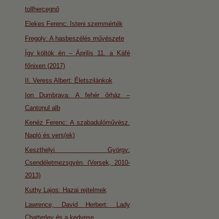
tollhercegnő
Elekes Ferenc: Isteni szemmérték
Fregoly: A hasbeszélés művészete
Így költök én – Április 11. a Káfé
főnixen (2017)
II. Veress Albert: Életszilánkok
Ion Dumbrava: A fehér őrház –
Cantonul alb
Kenéz Ferenc: A szabadulóművész.
Napló és vers(ek)
Keszthelyi György:
Csendéletmezsgyén. (Versek, 2010-
2013)
Kuthy Lajos: Hazai rejtelmek
Lawrence, David Herbert: Lady
Chatterley és a kedvese