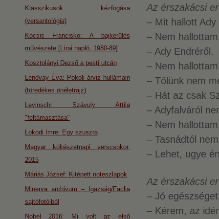
Az érszakácsi e
Klasszikusok kézfogása
– Mit hallott Ady
(versantológia)
– Nem hallottam
Kocsis Francisko: A bajkerülés
művészete [Lírai napló, 1980-89]
– Ady Endréről.
Kosztolányi Dezső a pesti utcán
– Nem hallottam
Lendvay Éva: Pokoli árviz hullámain
– Tőlünk nem mes
(töredékes önéletrajz)
– Hát az csak S
Levinschi Szávuly Attila
– Adyfalváról ne
"feltámasztása"
– Nem hallottam
Lokodi Imre: Egy szuszra
– Tasnádtól nem
Magyar költészetnapi verscsokor,
– Lehet, ugye én
2015
Máriás József: Kitépett noteszlapok
Az érszakácsi er
Minerva archivum – Igazság/Faclia
– Jó egészséget
sajtófotóiból
– Kérem, az idé
Nobel 2016: Mi volt az első