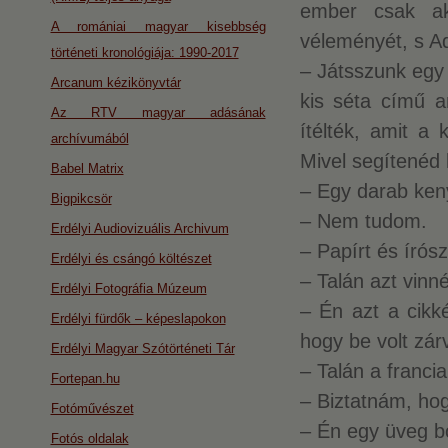
ember csak akk
A romániai magyar kisebbség
véleményét, s Ad
történeti kronológiája: 1990-2017
– Játsszunk egy 
Arcanum kézikönyvtár
kis séta című an
Az RTV magyar adásának
ítélték, amit a 
archívumából
Mivel segítenéd 
Babel Matrix
– Egy darab ken
Bigpikcsör
– Nem tudom.
Erdélyi Audiovizuális Archivum
– Papírt és írós
Erdélyi és csángó költészet
– Talán azt vinn
Erdélyi Fotográfia Múzeum
– Én azt a cik
Erdélyi fürdők – képeslapokon
hogy be volt zár
Erdélyi Magyar Szótörténeti Tár
– Talán a franci
Fortepan.hu
– Biztatnám, hog
Fotóművészet
– Én egy üveg b
Fotós oldalak