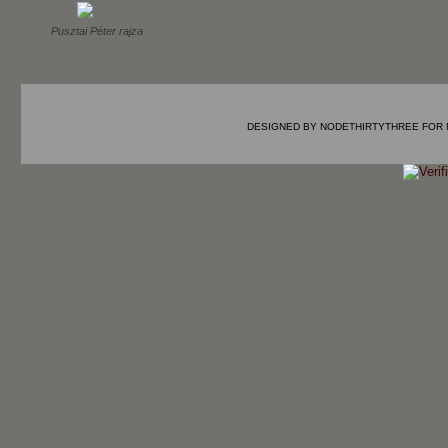
Pusztai Péter rajza
DESIGNED BY
NODETHIRTYTHREE
FOR