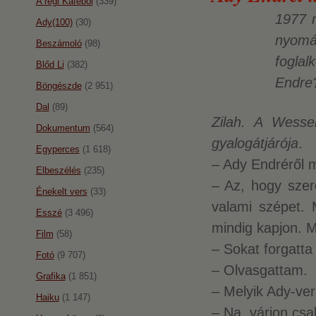
A régi Káféból
(339)
1977 m
Ady(100)
(30)
nyomá
Beszámoló
(98)
foglal
Blőd Li
(382)
Endre
Böngészde
(2 951)
Dal
(89)
Zilah. A Wessel
Dokumentum
(564)
gyalogátjárója
.
Egyperces
(1 618)
– Ady Endréről m
Elbeszélés
(235)
– Az, hogy szere
Énekelt vers
(33)
valami szépet. 
Esszé
(3 496)
mindig kapjon. M
Film
(58)
– Sokat forgatta
Fotó
(9 707)
– Olvasgattam.
Grafika
(1 851)
– Melyik Ady-ve
Haiku
(1 147)
– Na, várjon c