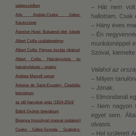
párbeszédben
– Hát nem volt
Ady András-Cseke Gábor:
hallottam. Csak e
Kávészünet
– Hány éves ma
Ágoston Hugó: Bukaresti élet, képek
– Én negyvennég
Albert Csilla családregénye
munkásnéppel egy
Albert Csilla: Fényes tisztás (dráma)
Szóval, kiemelte
Albert Csilla: Halványvörös és
halványfekete – regény
Valahol az orsz
Andrew Marvell versei
– Milyen tanuló
Antoine de Saint-Exupéry: Citadella-
– Jónak.
breviárium
– Elmondanál eg
az idő harcokat ujráz /1914-2014/
– Nem nagyon ta
Bálint György breviárium
egyet sem. Álta
Bigonya (mosolygó magyar irodalom)
olvasni.
Cseke Gábor-Szonda Szabolcs:
– Hol született 