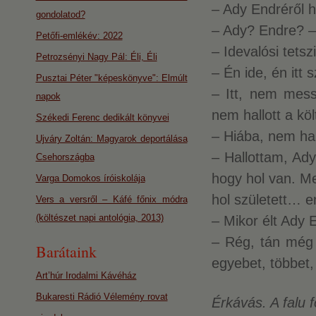
– Ady Endréről h
gondolatod?
– Ady? Endre? –
Petőfi-emlékév: 2022
– Idevalósi tetsz
Petrozsényi Nagy Pál: Éli, Éli
– Én ide, én itt 
Pusztai Péter "képeskönyve": Elmúlt
– Itt, nem mess
napok
nem hallott a köl
Székedi Ferenc dedikált könyvei
– Hiába, nem hal
Ujváry Zoltán: Magyarok deportálása
– Hallottam, Ad
Csehországba
hogy hol van. Me
Varga Domokos íróiskolája
hol született… en
Vers a versről – Káfé főnix módra
(költészet napi antológia, 2013)
– Mikor élt Ady 
– Rég, tán még
Barátaink
egyebet, többet,
Art’húr Irodalmi Kávéház
Bukaresti Rádió Vélemény rovat
Érkávás. A falu