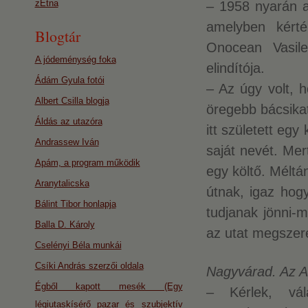
zEtna
– 1958 nyarán a
amelyben kérté
Blogtár
Onocean Vasile
A jódeménység foka
elindítója.
Ádám Gyula fotói
– Az úgy volt, 
Albert Csilla blogja
öregebb bácsikat
Áldás az utazóra
itt született eg
Andrassew Iván
saját nevét. Mer
Apám, a program működik
egy költő. Méltá
Aranytalicska
útnak, igaz hogy
Bálint Tibor honlapja
tudjanak jönni-m
Balla D. Károly
az utat megszer
Cselényi Béla munkái
Csíki András szerzői oldala
Nagyvárad. Az 
Égből kapott mesék (Egy
– Kérlek, vál
légiutaskísérő pazar és szubjektív