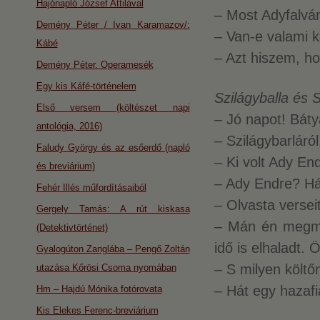
Hajónapló József Attilával
– Most Adyfalván
Demény Péter / Ivan Karamazov/:
– Van-e valami k
Kábé
– Azt hiszem, hog
Demény Péter. Operamesék
Egy kis Káfé-történelem
Szilágyballa és
Első versem (költészet napi
– Jó napot! Bát
antológia, 2016)
– Szilágybarláró
Faludy György és az esőerdő (napló
– Ki volt Ady En
és breviárium)
– Ady Endre? Hát
Fehér Illés műfordításaiból
– Olvasta versei
Gergely Tamás: A rút kiskasa
– Mán én megm
(Detektivtörténet)
idő is elhaladt.
Gyalogúton Zanglába – Pengő Zoltán
– S milyen költőn
utazása Kőrösi Csoma nyomában
– Hát egy hazafia
Hm – Hajdú Mónika fotórovata
Kis Elekes Ferenc-breviárium