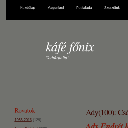
Kezdőlap
Magunkról
Postaláda
Szerzőink
káfé főnix
"kultúrpolip"
Rovatok
Ady(100): Csá
1956-2016
(129)
Ady Endrét k