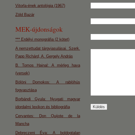
Vitorla-ének antológia (1967)
Zöld Bazár
MEK-újdonságok
*** Erdélyi monográfia (2 kötet)
A nemzettudat tárgyiasulásai. Szerk.
Papp Richárd, A. Gergely András
B. Tomos Hajnal: A mérleg hava
(versek)
Bölöni Domokos: A rablóhús
fogyasztása
Borbándi Gyula: Nyugati magyar
idordalmi lexikon és bibliográfia
Cervantes: Don Quijote de la
Mancha
Debreczeni Éva: A boldogtalan