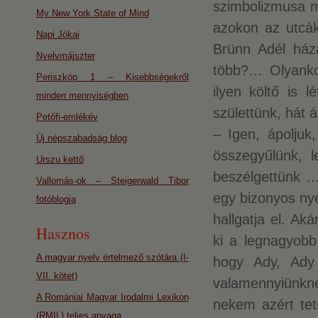
szimbolizmusa mi
My New York State of Mind
azokon az utcák
Napi Jókai
Brünn Adél házá
Nyelvmájszter
több?… Olyanko
Periszkóp 1 – Kisebbségekről
ilyen költő is 
minden mennyiségben
születtünk, hát 
Petőfi-emlékév
– Igen, ápoljuk
Új népszabadság blog
összegyűlünk, l
Urszu kettő
beszélgettünk …
Vallomás-ok – Steigerwald Tibor
egy bizonyos nye
fotóblogja
hallgatja el. A
Hasznos
ki a legnagyob
A magyar nyelv értelmező szótára (I-
hogy Ady, Ady 
VII. kötet)
valamennyiünkn
A Romániai Magyar Irodalmi Lexikon
nekem azért tet
(RMIL) teljes anyaga