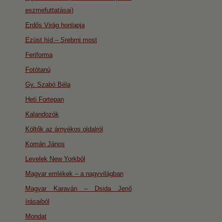
eszmefuttatásai)
Erdős Virág honlapja
Ezüst híd – Srebrni most
Feriforma
Fotótanú
Gy. Szabó Béla
Heti Fortepan
Kalandozók
Költők az árnyékos oldalról
Komán János
Levelek New Yorkból
Magyar emlékek – a nagyvilágban
Magyar Karaván – Dsida Jenő
írásaiból
Mondat