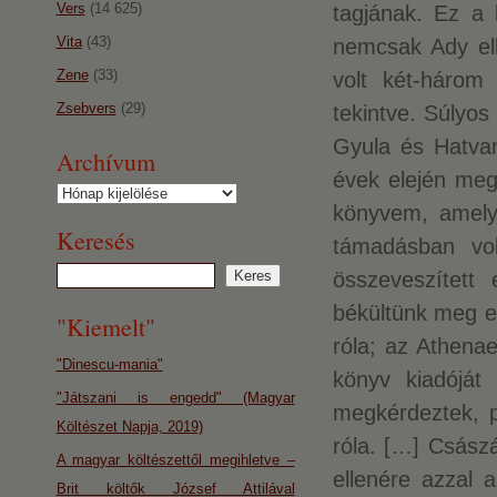
Vers
(14 625)
tagjának. Ez a 
Vita
(43)
nemcsak Ady ell
Zene
(33)
volt két-három 
Zsebvers
(29)
tekintve. Súlyos
Gyula és Hatvan
Archívum
évek elején meg
Archívum
könyvem, amely
Keresés
támadásban vol
összeveszített
békültünk meg eg
"Kiemelt"
róla; az Athena
"Dinescu-mania"
könyv kiadóját 
"Játszani is engedd" (Magyar
megkérdeztek, p
Költészet Napja, 2019)
róla. […] Császá
A magyar költészettől megihletve –
ellenére azzal
Brit költők József Attilával