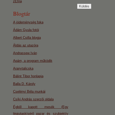
zEtna
Blogtár
A jódeménység foka
Ádám Gyula fotói
Albert Csilla blogja
Áldás az utazóra
Andrassew Iván
Apám, a program működik
Aranytalicska
Bálint Tibor honlapja
Balla D. Károly
Cselényi Béla munkái
Csíki András szerzői oldala
Égből kapott mesék (Egy
légiutaskísérő pazar és szubjektív