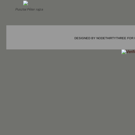
Pusztai Péter rajza
DESIGNED BY
NODETHIRTYTHREE
FOR