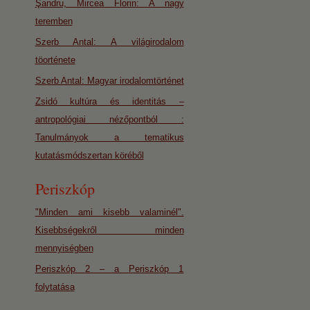
Şandru, Mircea Florin: A nagy
teremben
Szerb Antal: A világirodalom
töorténete
Szerb Antal: Magyar irodalomtörténet
Zsidó kultúra és identitás –
antropológiai nézőpontból :
Tanulmányok a tematikus
kutatásmódszertan köréből
Periszkóp
"Minden ami kisebb valaminél".
Kisebbségekről minden
mennyiségben
Periszkóp 2 – a Periszkóp 1
folytatása