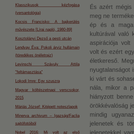
Klasszikusok kézfogása
És azért mégis 
(versantológia)
meg ne termékeny
Kocsis Francisko: A bajkerülés
ép és a maga 
művészete [Lírai napló, 1980-89]
kultúrával való
Kosztolányi Dezső a pesti utcán
aspirációja vol
Lendvay Éva: Pokoli árviz hullámain
volt és ezért egy
(töredékes önéletrajz)
életkereső. Meg
Levinschi Szávuly Attila
nyugtalanságot i
"feltámasztása"
ki várt és sohas
Lokodi Imre: Egy szuszra
nála, mikor a p
Magyar költészetnapi verscsokor,
hiányzott benne
2015
örökkévalóság je
Máriás József: Kitépett noteszlapok
mindig ugyanaz
Minerva archivum – Igazság/Faclia
jelenetek és tö
sajtófotóiból
jelenetekkel vag
Nobel 2016: Mi volt az első