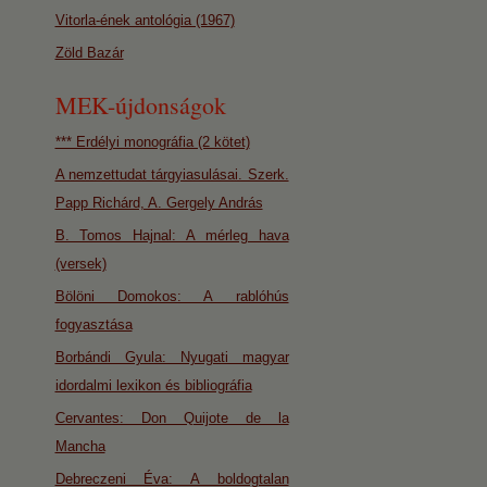
Vitorla-ének antológia (1967)
Zöld Bazár
MEK-újdonságok
*** Erdélyi monográfia (2 kötet)
A nemzettudat tárgyiasulásai. Szerk.
Papp Richárd, A. Gergely András
B. Tomos Hajnal: A mérleg hava
(versek)
Bölöni Domokos: A rablóhús
fogyasztása
Borbándi Gyula: Nyugati magyar
idordalmi lexikon és bibliográfia
Cervantes: Don Quijote de la
Mancha
Debreczeni Éva: A boldogtalan