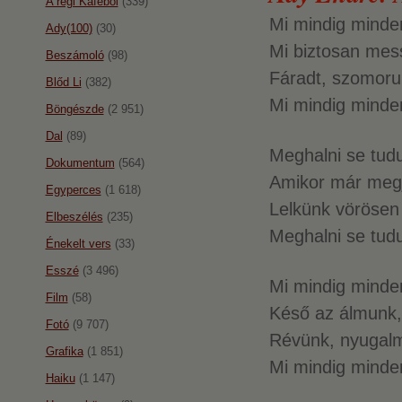
A régi Káféból
(339)
Mi mindig minden
Ady(100)
(30)
Mi biztosan mess
Beszámoló
(98)
Fáradt, szomoru
Blőd Li
(382)
Mi mindig minden
Böngészde
(2 951)
Dal
(89)
Meghalni se tud
Dokumentum
(564)
Amikor már megj
Egyperces
(1 618)
Lelkünk vörösen 
Elbeszélés
(235)
Meghalni se tud
Énekelt vers
(33)
Esszé
(3 496)
Mi mindig minden
Film
(58)
Késő az álmunk,
Fotó
(9 707)
Révünk, nyugalm
Grafika
(1 851)
Mi mindig minden
Haiku
(1 147)