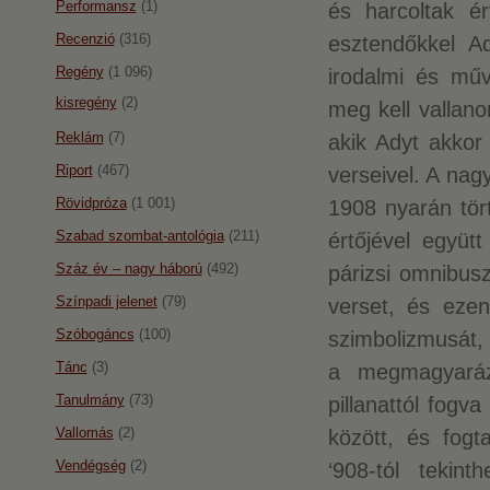
Performansz
(1)
és harcoltak ér
Recenzió
(316)
esztendőkkel A
Regény
(1 096)
irodalmi és mű
kisregény
(2)
meg kell vallano
Reklám
(7)
akik Adyt akkor 
Riport
(467)
verseivel. A nag
Rövidpróza
(1 001)
1908 nyarán tör
Szabad szombat-antológia
(211)
értőjével együt
Száz év – nagy háború
(492)
párizsi omnibus
Színpadi jelenet
(79)
verset, és eze
Szóbogáncs
(100)
szimbolizmusát,
Tánc
(3)
a megmagyarázo
Tanulmány
(73)
pillanattól fogv
Vallomás
(2)
között, és fogt
Vendégség
(2)
‘908-tól teki