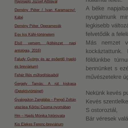
Hajónapló József Attilával
A béke napjaiba
Demény Péter / Ivan Karamazov/:
nyugalmunk mind
Kábé
legkisebb változ
Demény Péter. Operamesék
felvetődik a fele
Egy kis Káfé-történelem
Más nemzet ve
Első versem (költészet napi
kockáztattunk.
antológia, 2016)
földünkbe túrn
Faludy György és az esőerdő (napló
és breviárium)
bennünket s ezér
Fehér Illés műfordításaiból
művészetekre úgy
Gergely Tamás: A rút kiskasa
(Detektivtörténet)
Nekünk kevés pü
Gyalogúton Zanglába – Pengő Zoltán
Kevés szentlelke
utazása Kőrösi Csoma nyomában
S ostoroztál,
Hm – Hajdú Mónika fotórovata
Bár véresek valá
Kis Elekes Ferenc-breviárium