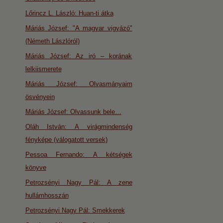
Lőrincz L. László: Huan-ti átka
Máriás József: "A magyar vigyázó"
(Németh Lászlóról)
Máriás József: Az iró – korának
lelkiismerete
Máriás József: Olvasmányaim
ösvényein
Máriás József: Olvassunk bele…
Oláh István: A virágmindenség
fényképe (válogatott versek)
Pessoa Fernando: A kétségek
könyve
Petrozsényi Nagy Pál: A zene
hullámhosszán
Petrozsényi Nagy Pál: Smekkerek