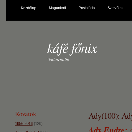
Kezdőlap
Magunkról
Postaláda
Szerzőink
káfé főnix
"kultúrpolip"
Rovatok
Ady(100): Ady
1956-2016
(129)
Ady Endre: 