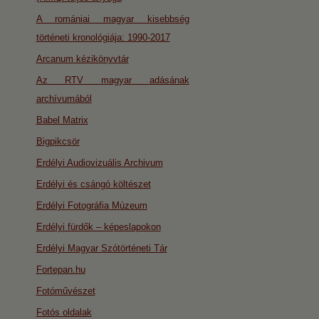
A romániai magyar kisebbség
történeti kronológiája: 1990-2017
Arcanum kézikönyvtár
Az RTV magyar adásának
archívumából
Babel Matrix
Bigpikcsör
Erdélyi Audiovizuális Archivum
Erdélyi és csángó költészet
Erdélyi Fotográfia Múzeum
Erdélyi fürdők – képeslapokon
Erdélyi Magyar Szótörténeti Tár
Fortepan.hu
Fotóművészet
Fotós oldalak