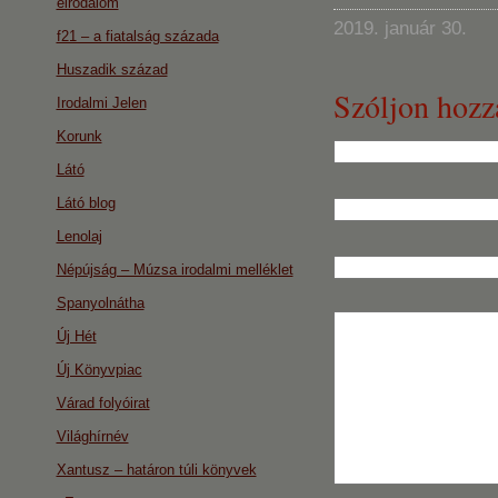
eirodalom
2019. január 30.
f21 – a fiatalság százada
Huszadik század
Szóljon hozz
Irodalmi Jelen
Korunk
Látó
Látó blog
Lenolaj
Népújság – Múzsa irodalmi melléklet
Spanyolnátha
Új Hét
Új Könyvpiac
Várad folyóirat
Világhírnév
Xantusz – határon túli könyvek