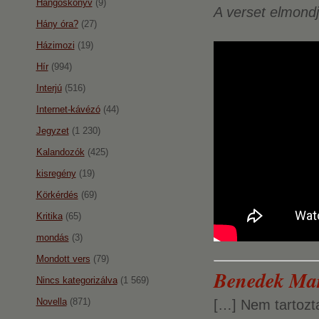
Hangoskönyv
(9)
A verset elmond
Hány óra?
(27)
Házimozi
(19)
Hír
(994)
Interjú
(516)
Internet-kávézó
(44)
Jegyzet
(1 230)
Kalandozók
(425)
kisregény
(19)
Körkérdés
(69)
Kritika
(65)
mondás
(3)
Mondott vers
(79)
Benedek Mar
Nincs kategorizálva
(1 569)
Novella
(871)
[…] Nem tartozta