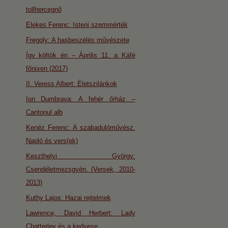
tollhercegnő
Elekes Ferenc: Isteni szemmérték
Fregoly: A hasbeszélés művészete
Így költök én – Április 11. a Káfé
főnixen (2017)
II. Veress Albert: Életszilánkok
Ion Dumbrava: A fehér őrház –
Cantonul alb
Kenéz Ferenc: A szabadulóművész.
Napló és vers(ek)
Keszthelyi György:
Csendéletmezsgyén. (Versek, 2010-
2013)
Kuthy Lajos: Hazai rejtelmek
Lawrence, David Herbert: Lady
Chatterley és a kedvese