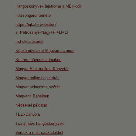
Hangoskönyvek lajstroma a MEK-ből
Házsongárdi temető
https://ujkafe.website/?
s=Petrozsnyi+Nagy+Pl+LI+LI
Ind olvasósarok
Képzőművészet Magyarországon
Kortárs művészeti lexikon
Magyar Elektronikus Könyvtár
Magyar online helyesírás
Magyar szinonima szótár
Magyarul Babelben
Népzenei példatár
TEDxDanubia
Transindex hangoskönyvek
Versek a múlt századokból