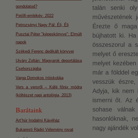
gondolatod?
talán senki o
Petőfi-emlékév: 2022
művészetének j
Petrozsényi Nagy Pál: Éli, Éli
Érezte ő maga 
Pusztai Péter "képeskönyve": Elmúlt
bújhatott ki. H
napok
összeszorul a s
Székedi Ferenc dedikált könyvei
melyet ő ereszte
Ujváry Zoltán: Magyarok deportálása
melyet kezében t
Csehországba
már a földdel e
Varga Domokos íróiskolája
vesszük észre,
Vers a versről – Káfé főnix módra
Adyja, kik nem 
(költészet napi antológia, 2013)
ismerni őt. Az 
Barátaink
sohase válnak
hasonlóknak, n
Art’húr Irodalmi Kávéház
nagy ajándék vol
Bukaresti Rádió Vélemény rovat