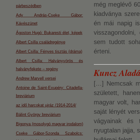
még meglévő 600
párbeszédben
kiadványa szere
Ady András-Cseke Gábor:
én mái napig is
Kávészünet
visszagondolni
Ágoston Hugó: Bukaresti élet, képek
sem tudott soh
Albert Csilla családregénye
érteni.
Albert Csilla: Fényes tisztás (dráma)
Albert Csilla: Halványvörös és
halványfekete – regény
Kuncz Aladá
Andrew Marvell versei
[…] Nemcsak mai
Antoine de Saint-Exupéry: Citadella-
született, han
breviárium
magyar volt, ha
az idő harcokat ujráz /1914-2014/
saját lényét ver
Bálint György breviárium
vágyainak és 
Bigonya (mosolygó magyar irodalom)
nyugtalan jajja, 
Cseke Gábor-Szonda Szabolcs:
hullámai felett.