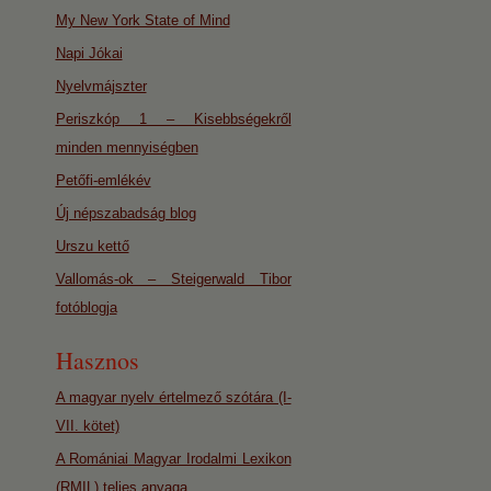
My New York State of Mind
Napi Jókai
Nyelvmájszter
Periszkóp 1 – Kisebbségekről
minden mennyiségben
Petőfi-emlékév
Új népszabadság blog
Urszu kettő
Vallomás-ok – Steigerwald Tibor
fotóblogja
Hasznos
A magyar nyelv értelmező szótára (I-
VII. kötet)
A Romániai Magyar Irodalmi Lexikon
(RMIL) teljes anyaga