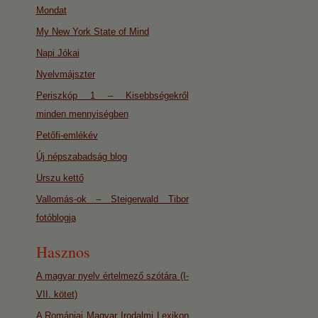
Mondat
My New York State of Mind
Napi Jókai
Nyelvmájszter
Periszkóp 1 – Kisebbségekről
minden mennyiségben
Petőfi-emlékév
Új népszabadság blog
Urszu kettő
Vallomás-ok – Steigerwald Tibor
fotóblogja
Hasznos
A magyar nyelv értelmező szótára (I-
VII. kötet)
A Romániai Magyar Irodalmi Lexikon