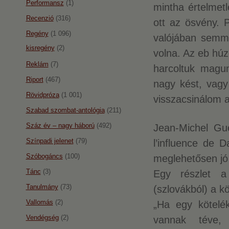
Performansz
(1)
mintha értelmetl
Recenzió
(316)
ott az ösvény. P
Regény
(1 096)
valójában semmi
kisregény
(2)
volna. Az eb húzo
Reklám
(7)
harcoltuk magu
Riport
(467)
nagy kést, vagy
Rövidpróza
(1 001)
visszacsinálom a
Szabad szombat-antológia
(211)
Száz év – nagy háború
(492)
Jean-Michel Gue
Színpadi jelenet
(79)
l’influence de D
Szóbogáncs
(100)
meglehetősen jó 
Tánc
(3)
Egy részlet a
Tanulmány
(73)
(szlovákból) a k
Vallomás
(2)
„Ha egy kötelé
Vendégség
(2)
vannak téve,