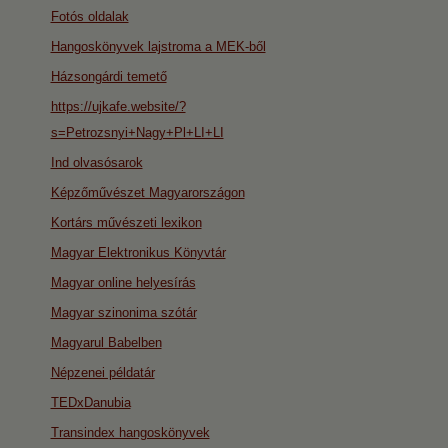
Fotós oldalak
Hangoskönyvek lajstroma a MEK-ből
Házsongárdi temető
https://ujkafe.website/?
s=Petrozsnyi+Nagy+Pl+LI+LI
Ind olvasósarok
Képzőművészet Magyarországon
Kortárs művészeti lexikon
Magyar Elektronikus Könyvtár
Magyar online helyesírás
Magyar szinonima szótár
Magyarul Babelben
Népzenei példatár
TEDxDanubia
Transindex hangoskönyvek