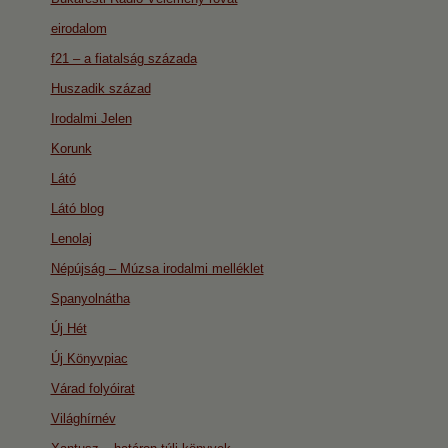
eirodalom
f21 – a fiatalság százada
Huszadik század
Irodalmi Jelen
Korunk
Látó
Látó blog
Lenolaj
Népújság – Múzsa irodalmi melléklet
Spanyolnátha
Új Hét
Új Könyvpiac
Várad folyóirat
Világhírnév