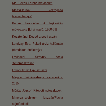
Kis Elekes Ferenc-breviárium
Klasszikusok kézfogása
(versantológia)
Kocsis Francisko: A bajkerülés
művészete [Lírai napló, 1980-89]
Kosztolányi Dezső a pesti utcán
Lendvay Éva: Pokoli árviz hullámain
(töredékes önéletrajz)
Levinschi Szávuly Attila
"feltámasztása"
Lokodi Imre: Egy szuszra
Magyar költészetnapi verscsokor,
2015
Máriás József: Kitépett noteszlapok
Minerva archivum – Igazság/Faclia
sajtófotóiból