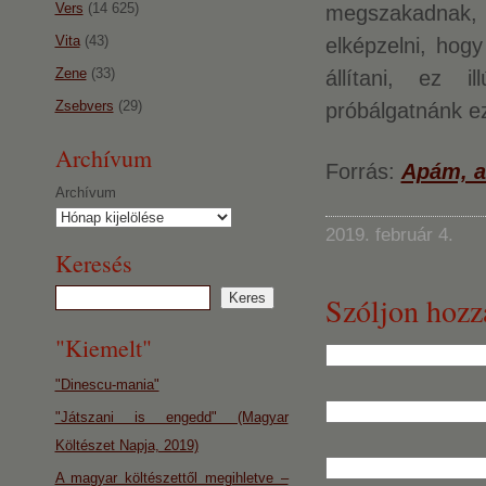
Vers
(14 625)
megszakadnak,
Vita
(43)
elképzelni, hogy
Zene
(33)
állítani, ez 
Zsebvers
(29)
próbálgatnánk ezt
Archívum
Forrás:
Apám, a
Archívum
2019. február 4.
Keresés
Szóljon hozz
"Kiemelt"
"Dinescu-mania"
"Játszani is engedd" (Magyar
Költészet Napja, 2019)
A magyar költészettől megihletve –