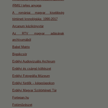
(RMIL) teljes anyaga
A romániai magyar kisebbség
történeti kronológiája: 1990-2017
Arcanum kézikönyvtár
Az RTV magyar adásának
archívumából
Babel Matrix
Bigpikcsör
Erdélyi Audiovizuális Archivum
Erdélyi és csángó költészet
Erdélyi Fotográfia Múzeum
Erdélyi fürdők – képeslapokon
Erdélyi Magyar Szótörténeti Tár
Fortepan.hu
Fotóművészet