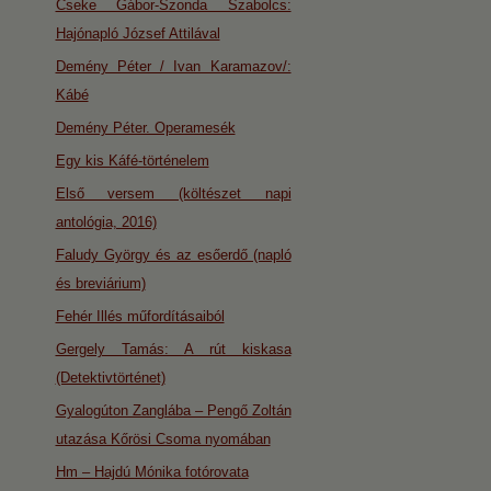
Cseke Gábor-Szonda Szabolcs:
Hajónapló József Attilával
Demény Péter / Ivan Karamazov/:
Kábé
Demény Péter. Operamesék
Egy kis Káfé-történelem
Első versem (költészet napi
antológia, 2016)
Faludy György és az esőerdő (napló
és breviárium)
Fehér Illés műfordításaiból
Gergely Tamás: A rút kiskasa
(Detektivtörténet)
Gyalogúton Zanglába – Pengő Zoltán
utazása Kőrösi Csoma nyomában
Hm – Hajdú Mónika fotórovata