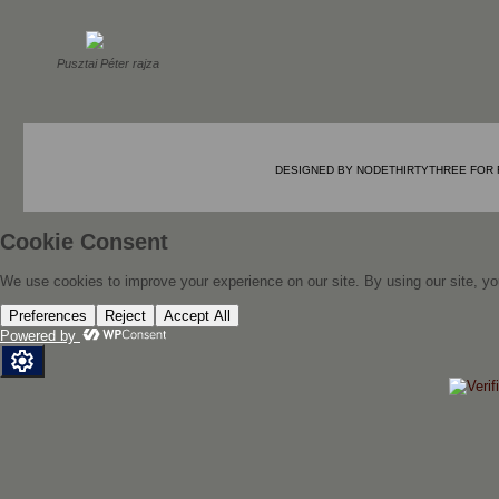
Pusztai Péter rajza
DESIGNED BY
NODETHIRTYTHREE
FOR