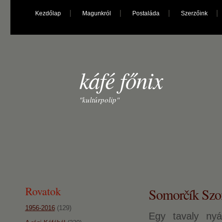
Kezdőlap
Magunkról
Postaláda
Szerzőink
káfé főnix
"kultúrpolip"
Rovatok
Somorčík Szom
1956-2016
(129)
Egy tavaly nyá