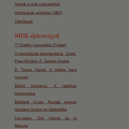
Versek a múlt századokból
Vitorla-ének antológia (1967)
Zöld Bazár
MEK-újdonságok
*** Erdélyi monográfia (2 kötet)
A nemzettudat tárgyiasulásai. Szerk.
Papp Richárd, A. Gergely András
B. Tomos Hajnal: A mérleg hava
(versek)
Bölöni Domokos: A rablóhús
fogyasztása
Borbándi Gyula: Nyugati magyar
idordalmi lexikon és bibliográfia
Cervantes: Don Quijote de la
Mancha