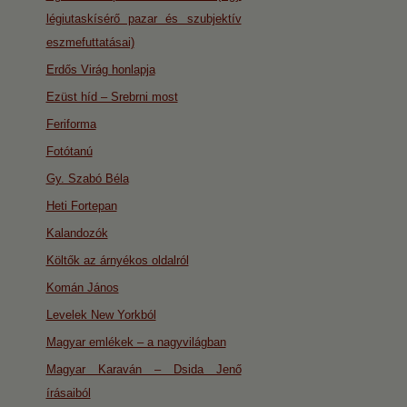
légiutaskísérő pazar és szubjektív
eszmefuttatásai)
Erdős Virág honlapja
Ezüst híd – Srebrni most
Feriforma
Fotótanú
Gy. Szabó Béla
Heti Fortepan
Kalandozók
Költők az árnyékos oldalról
Komán János
Levelek New Yorkból
Magyar emlékek – a nagyvilágban
Magyar Karaván – Dsida Jenő
írásaiból