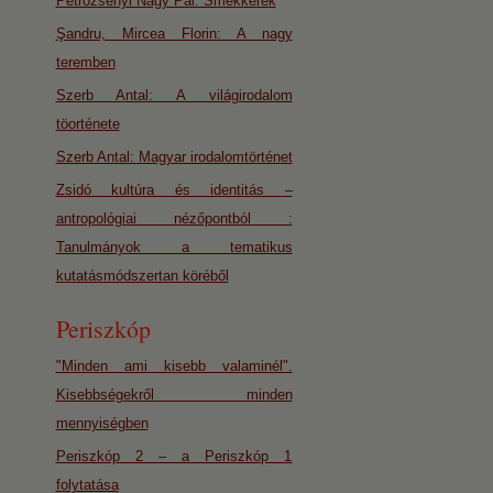
Petrozsényi Nagy Pál: Smekkerek
Şandru, Mircea Florin: A nagy
teremben
Szerb Antal: A világirodalom
töorténete
Szerb Antal: Magyar irodalomtörténet
Zsidó kultúra és identitás –
antropológiai nézőpontból :
Tanulmányok a tematikus
kutatásmódszertan köréből
Periszkóp
"Minden ami kisebb valaminél".
Kisebbségekről minden
mennyiségben
Periszkóp 2 – a Periszkóp 1
folytatása