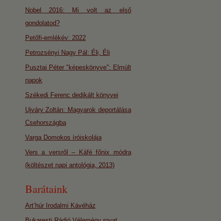
Nobel 2016: Mi volt az első
gondolatod?
Petőfi-emlékév: 2022
Petrozsényi Nagy Pál: Éli, Éli
Pusztai Péter "képeskönyve": Elmúlt
napok
Székedi Ferenc dedikált könyvei
Ujváry Zoltán: Magyarok deportálása
Csehországba
Varga Domokos íróiskolája
Vers a versről – Káfé főnix módra
(költészet napi antológia, 2013)
Barátaink
Art’húr Irodalmi Kávéház
Bukaresti Rádió Vélemény rovat