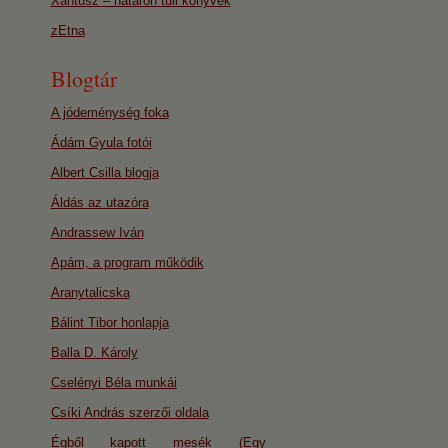
Xantusz – határon túli könyvek
zEtna
Blogtár
A jódeménység foka
Ádám Gyula fotói
Albert Csilla blogja
Áldás az utazóra
Andrassew Iván
Apám, a program működik
Aranytalicska
Bálint Tibor honlapja
Balla D. Károly
Cselényi Béla munkái
Csíki András szerzői oldala
Égből kapott mesék (Egy