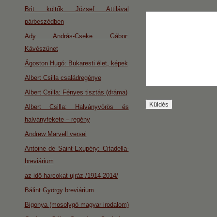
Brit költők József Attilával
párbeszédben
Ady András-Cseke Gábor:
Kávészünet
Ágoston Hugó: Bukaresti élet, képek
Albert Csilla családregénye
Albert Csilla: Fényes tisztás (dráma)
Albert Csilla: Halványvörös és
halványfekete – regény
Andrew Marvell versei
Antoine de Saint-Exupéry: Citadella-
breviárium
az idő harcokat ujráz /1914-2014/
Bálint György breviárium
Bigonya (mosolygó magyar irodalom)