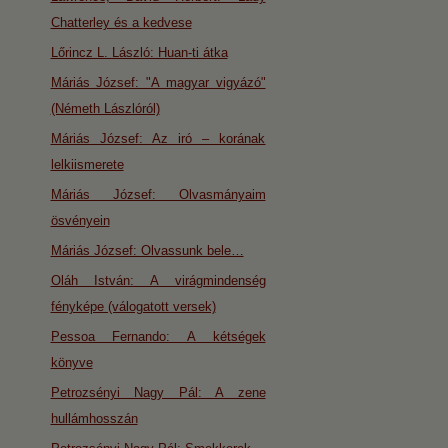
Chatterley és a kedvese
Lőrincz L. László: Huan-ti átka
Máriás József: "A magyar vigyázó"
(Németh Lászlóról)
Máriás József: Az iró – korának
lelkiismerete
Máriás József: Olvasmányaim
ösvényein
Máriás József: Olvassunk bele…
Oláh István: A virágmindenség
fényképe (válogatott versek)
Pessoa Fernando: A kétségek
könyve
Petrozsényi Nagy Pál: A zene
hullámhosszán