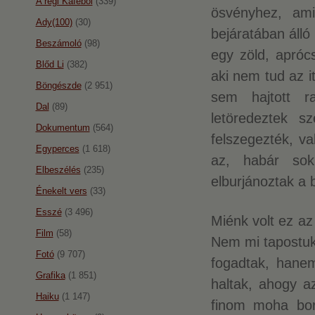
A régi Káféból
(339)
ösvényhez, ami
Ady(100)
(30)
bejáratában álló 
Beszámoló
(98)
egy zöld, aprócs
Blőd Li
(382)
aki nem tud az i
Böngészde
(2 951)
sem hajtott r
Dal
(89)
letöredeztek s
Dokumentum
(564)
felszegezték, v
Egyperces
(1 618)
az, habár sok
Elbeszélés
(235)
elburjánoztak a 
Énekelt vers
(33)
Esszé
(3 496)
Miénk volt ez az
Film
(58)
Nem mi tapostuk 
Fotó
(9 707)
fogadtak, hanem
Grafika
(1 851)
haltak, ahogy a
Haiku
(1 147)
finom moha borí