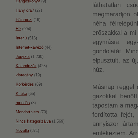
Hangoskönyv
(9)
láthatatlan c
Hány óra?
(27)
megmaradjon ol
Házimozi
(19)
néha félrelépü
Hír
(994)
erőszakkal a mi 
Interjú
(516)
egymásra egy-
Internet-kávézó
(44)
gondolatát. Mind
Jegyzet
(1 230)
elpusztult, az 
Kalandozók
(425)
húz.
kisregény
(19)
Körkérdés
(69)
Másnap reggel 
Kritika
(65)
gazokkal benőtt
mondás
(3)
tapostam a magas
Mondott vers
(79)
fordította fejé
Nincs kategorizálva
(1 569)
annyiszor járta
Novella
(871)
emlékeztem. Arré