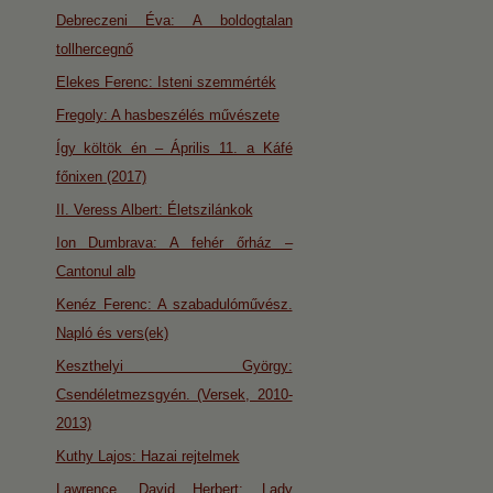
Debreczeni Éva: A boldogtalan
tollhercegnő
Elekes Ferenc: Isteni szemmérték
Fregoly: A hasbeszélés művészete
Így költök én – Április 11. a Káfé
főnixen (2017)
II. Veress Albert: Életszilánkok
Ion Dumbrava: A fehér őrház –
Cantonul alb
Kenéz Ferenc: A szabadulóművész.
Napló és vers(ek)
Keszthelyi György:
Csendéletmezsgyén. (Versek, 2010-
2013)
Kuthy Lajos: Hazai rejtelmek
Lawrence, David Herbert: Lady