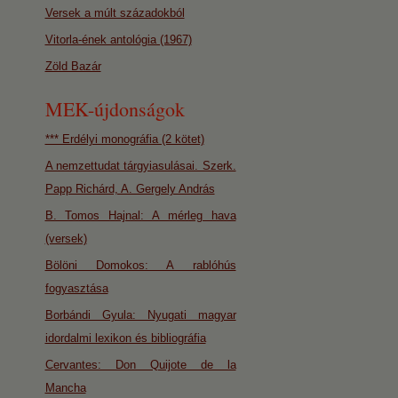
Versek a múlt századokból
Vitorla-ének antológia (1967)
Zöld Bazár
MEK-újdonságok
*** Erdélyi monográfia (2 kötet)
A nemzettudat tárgyiasulásai. Szerk.
Papp Richárd, A. Gergely András
B. Tomos Hajnal: A mérleg hava
(versek)
Bölöni Domokos: A rablóhús
fogyasztása
Borbándi Gyula: Nyugati magyar
idordalmi lexikon és bibliográfia
Cervantes: Don Quijote de la
Mancha