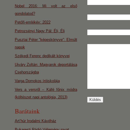
Nobel 2016: Mi volt az első
gondolatod?
Petőfi-emlékév: 2022
Petrozsényi Nagy Pál: Éli, Éli
Pusztai Péter "képeskönyve": Elmúlt
napok
Székedi Ferenc dedikált könyvei
Ujváry Zoltán: Magyarok deportálása
Csehországba
Varga Domokos íróiskolája
Vers a versről – Káfé főnix módra
(költészet napi antológia, 2013)
Barátaink
Art’húr Irodalmi Kávéház
Bukaresti Rádió Vélemény rovat