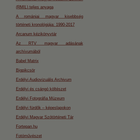
(RMIL) teljes anyaga
A romániai magyar kisebbség
történeti kronológiája: 1990-2017
Arcanum kézikönyvtár
Az RTV magyar adásának
archívumából
Babel Matrix
Bigpikcsör
Erdélyi Audiovizuális Archivum
Erdélyi és csángó költészet
Erdélyi Fotográfia Múzeum
Erdélyi fürdők – képeslapokon
Erdélyi Magyar Szótörténeti Tár
Fortepan.hu
Fotóművészet