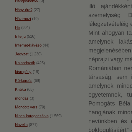
Hangoskönyv
(9)
illő ajándékkén
Hány óra?
(27)
személyiség 
Házimozi
(19)
lélegzetvételéig
Hír
(994)
Mint ahogyan tal
Interjú
(516)
amelynek laká
Internet-kávézó
(44)
megjelenésében
Jegyzet
(1 230)
néprajzi vagy má
Kalandozók
(425)
Romániában nem
kisregény
(19)
társaság, sem i
Körkérdés
(69)
amelynek mindez
Kritika
(65)
egyetemnek, tu
mondás
(3)
Pomogáts Béla 
Mondott vers
(79)
hangjának minde
Nincs kategorizálva
(1 569)
nevünkben és 
Novella
(871)
boldogulásáért” 