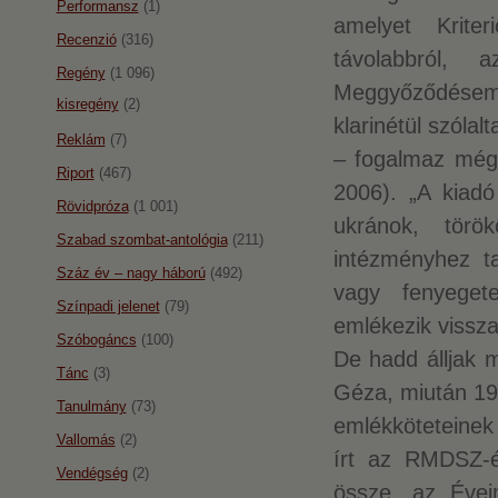
Performansz
(1)
amelyet Krite
Recenzió
(316)
távolabbról, 
Regény
(1 096)
Meggyőződésem, 
kisregény
(2)
klarinétül szólal
Reklám
(7)
– fogalmaz még 
Riport
(467)
2006). „A kiadó
Rövidpróza
(1 001)
ukránok, törö
Szabad szombat-antológia
(211)
intézményhez ta
Száz év – nagy háború
(492)
vagy fenyeget
Színpadi jelenet
(79)
emlékezik vissza
Szóbogáncs
(100)
De hadd álljak m
Tánc
(3)
Géza, miután 199
Tanulmány
(73)
emlékköteteinek
Vallomás
(2)
írt az RMDSZ-év
Vendégség
(2)
össze, az Évei