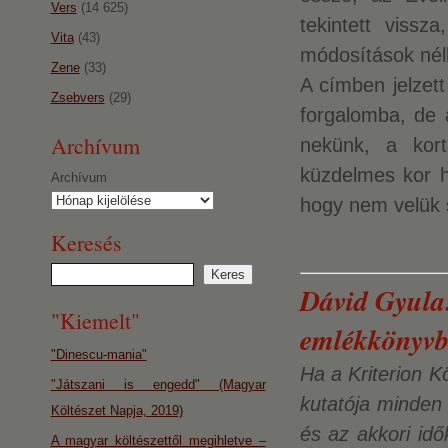
Vers
(14 625)
tekintett vissz
Vita
(43)
módosítások nélk
Zene
(33)
A címben jelzet
Zsebvers
(29)
forgalomba, de 
Archívum
nekünk, a kor
küzdelmes kor h
Archívum
hogy nem velük s
Keresés
Dávid Gyula:
"Kiemelt"
emlékkönyvb
"Dinescu-mania"
Ha a Kriterion K
"Játszani is engedd" (Magyar
kutatója minden 
Költészet Napja, 2019)
és az akkori idő
A magyar költészettől megihletve –