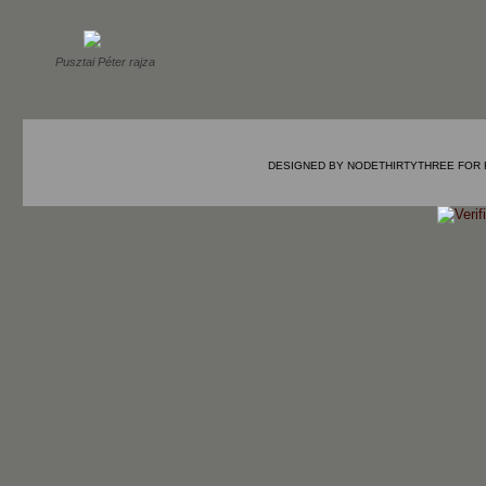
Pusztai Péter rajza
DESIGNED BY
NODETHIRTYTHREE
FOR