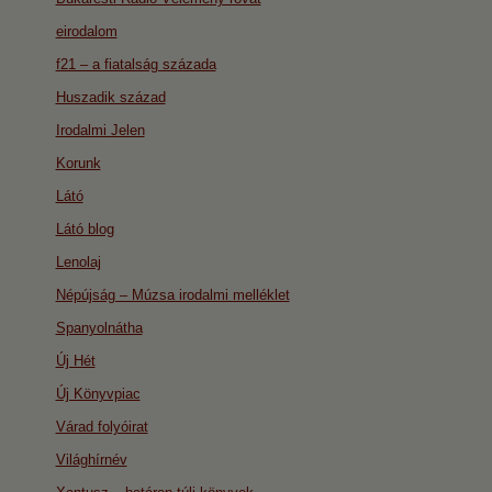
eirodalom
f21 – a fiatalság százada
Huszadik század
Irodalmi Jelen
Korunk
Látó
Látó blog
Lenolaj
Népújság – Múzsa irodalmi melléklet
Spanyolnátha
Új Hét
Új Könyvpiac
Várad folyóirat
Világhírnév