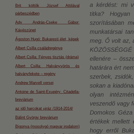
a kérdést: mi 
Brit költők József Attilával
titka? Hogyan
párbeszédben
szorításában me
Ady András-Cseke Gábor:
Kávészünet
munkatársai tan
Ágoston Hugó: Bukaresti élet, képek
meg. Ő volt az, 
Albert Csilla családregénye
KÖZÖSSÉGGÉ fo
Albert Csilla: Fényes tisztás (dráma)
ellenére – össz
Albert Csilla: Halványvörös és
határára ért nem
halványfekete – regény
szerbek, zsidók,
Andrew Marvell versei
sokan a kiadónak
Antoine de Saint-Exupéry: Citadella-
olyan intézmén
breviárium
veszendő vagy f
az idő harcokat ujráz /1914-2014/
Domokos Géza s
Bálint György breviárium
értékek mellett
Bigonya (mosolygó magyar irodalom)
hogy erről Buk