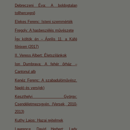
Debreczeni Éva: A boldogtalan
tollhercegnő
Elekes Ferenc: Isteni szemmérték
Fregoly: A hasbeszélés művészete
Így költök én – Április 11. a Káfé
főnixen (2017)
II. Veress Albert: Életszilánkok
Ion Dumbrava: A fehér őrház –
Cantonul alb
Kenéz Ferenc: A szabadulóművész.
Napló és vers(ek)
Keszthelyi György:
Csendéletmezsgyén. (Versek, 2010-
2013)
Kuthy Lajos: Hazai rejtelmek
Lawrence, David Herbert: Lady