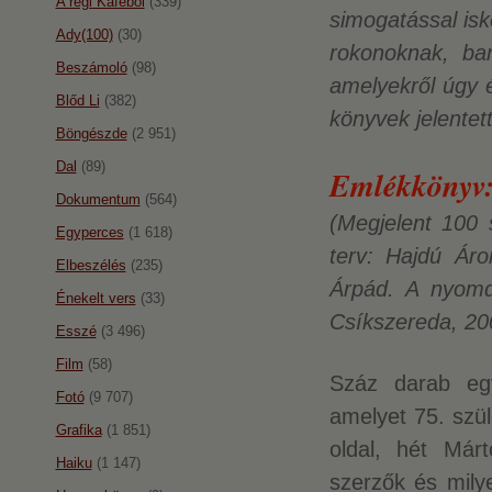
A régi Káféból
(339)
simogatással is
Ady(100)
(30)
rokonoknak, ba
Beszámoló
(98)
amelyekről úgy é
Blőd Li
(382)
könyvek jelentet
Böngészde
(2 951)
Dal
(89)
Emlékkönyv:
Dokumentum
(564)
(Megjelent 100 
Egyperces
(1 618)
terv: Hajdú Áro
Elbeszélés
(235)
Árpád. A nyomda
Énekelt vers
(33)
Csíkszereda, 20
Esszé
(3 496)
Film
(58)
Száz darab egy
Fotó
(9 707)
amelyet 75. szül
Grafika
(1 851)
oldal, hét Márt
Haiku
(1 147)
szerzők és mily