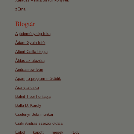
Xantusz – határon túli könyvek
zEtna
Blogtár
A jódeménység foka
Ádám Gyula fotói
Albert Csilla blogja
Áldás az utazóra
Andrassew Iván
Apám, a program működik
Aranytalicska
Bálint Tibor honlapja
Balla D. Károly
Cselényi Béla munkái
Csíki András szerzői oldala
Égből kapott mesék (Egy