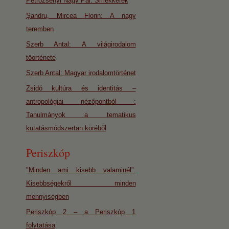
Petrozsényi Nagy Pál: Smekkerek
Şandru, Mircea Florin: A nagy
teremben
Szerb Antal: A világirodalom
töorténete
Szerb Antal: Magyar irodalomtörténet
Zsidó kultúra és identitás –
antropológiai nézőpontból :
Tanulmányok a tematikus
kutatásmódszertan köréből
Periszkóp
"Minden ami kisebb valaminél".
Kisebbségekről minden
mennyiségben
Periszkóp 2 – a Periszkóp 1
folytatása