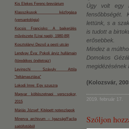
Kis Elekes Ferenc-breviárium
Úgy volt egy 
Klasszikusok kézfogása
fensőbbségét. 
(versantológia)
lettünk, s a sza
Kocsis Francisko: A bajkerülés
is tudott a birto
művészete [Lírai napló, 1980-89]
erősebbek.
Kosztolányi Dezső a pesti utcán
Mindez a múlthoz
Lendvay Éva: Pokoli árviz hullámain
Domokos Gézába
(töredékes önéletrajz)
megidézésének be
Levinschi Szávuly Attila
"feltámasztása"
(Kolozsvár, 200
Lokodi Imre: Egy szuszra
Magyar költészetnapi verscsokor,
2019. február 17.
2015
Máriás József: Kitépett noteszlapok
Szóljon hozz
Minerva archivum – Igazság/Faclia
sajtófotóiból