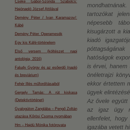
Cseke Gábor-Szonda Szabolcs:
mondhatnának
Hajónapló József Attilával
tartozókat jel
Demény Péter / Ivan Karamazov/:
népesebb tábor
Kábé
kisugárzott a k
Demény Péter. Operamesék
kiadó igazgató
Egy kis Káfé-történelem
póttagságának 
Első versem (költészet napi
hatóságok expon
antológia, 2016)
is érvei, hanem 
Faludy György és az esőerdő (napló
önéletrajzi kön
és breviárium)
ekkor értettem m
Fehér Illés műfordításaiból
ügyek elintézés
Gergely Tamás: A rút kiskasa
Az ővele együtt 
(Detektivtörténet)
az igaz ügy me
Gyalogúton Zanglába – Pengő Zoltán
utazása Kőrösi Csoma nyomában
ellenfelet, ho
Hm – Hajdú Mónika fotórovata
igazába vetett hi