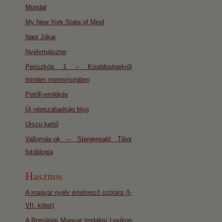
Mondat
My New York State of Mind
Napi Jókai
Nyelvmájszter
Periszkóp 1 – Kisebbségekről
minden mennyiségben
Petőfi-emlékév
Új népszabadság blog
Urszu kettő
Vallomás-ok – Steigerwald Tibor
fotóblogja
Hasznos
A magyar nyelv értelmező szótára (I-
VII. kötet)
A Romániai Magyar Irodalmi Lexikon