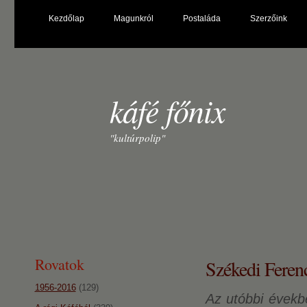
Kezdőlap
Magunkról
Postaláda
Szerzőink
káfé főnix
"kultúrpolip"
Rovatok
Székedi Ferenc
1956-2016
(129)
Az utóbbi évekb