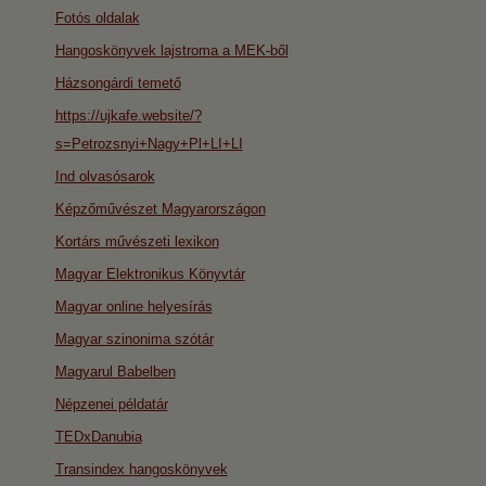
Fotós oldalak
Hangoskönyvek lajstroma a MEK-ből
Házsongárdi temető
https://ujkafe.website/?
s=Petrozsnyi+Nagy+Pl+LI+LI
Ind olvasósarok
Képzőművészet Magyarországon
Kortárs művészeti lexikon
Magyar Elektronikus Könyvtár
Magyar online helyesírás
Magyar szinonima szótár
Magyarul Babelben
Népzenei példatár
TEDxDanubia
Transindex hangoskönyvek