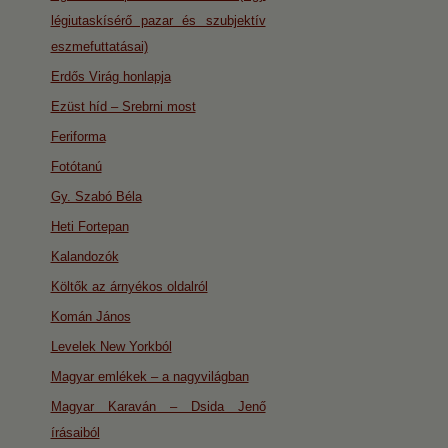
légiutaskísérő pazar és szubjektív
eszmefuttatásai)
Erdős Virág honlapja
Ezüst híd – Srebrni most
Feriforma
Fotótanú
Gy. Szabó Béla
Heti Fortepan
Kalandozók
Költők az árnyékos oldalról
Komán János
Levelek New Yorkból
Magyar emlékek – a nagyvilágban
Magyar Karaván – Dsida Jenő
írásaiból