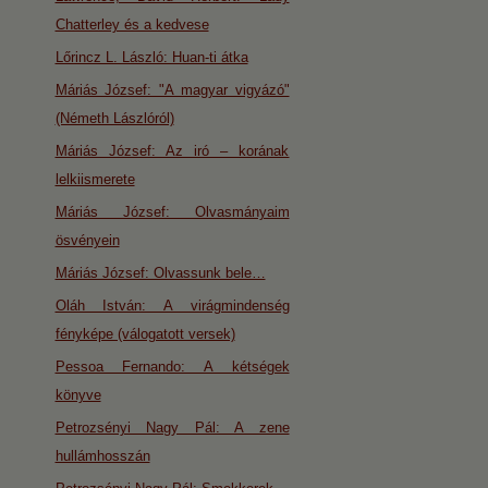
Chatterley és a kedvese
Lőrincz L. László: Huan-ti átka
Máriás József: "A magyar vigyázó"
(Németh Lászlóról)
Máriás József: Az iró – korának
lelkiismerete
Máriás József: Olvasmányaim
ösvényein
Máriás József: Olvassunk bele…
Oláh István: A virágmindenség
fényképe (válogatott versek)
Pessoa Fernando: A kétségek
könyve
Petrozsényi Nagy Pál: A zene
hullámhosszán